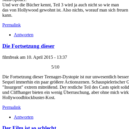
Und wer die Bücher kennt, Teil 3 wird ja auch nicht so wie man
das von Hollywood gewohnt ist. Also nichts, worauf man sich freuen
kann.
Permalink
Antworten
Die Fortsetzung dieser
filmfreak am 10. April 2015 - 13:37
5/10
Die Fortsetzung dieser Teenager-Dystopie ist nur unwesentlich besser 
Sequel immerhin ein paar größere Actionszenen. Schauspielerischer Gl
"Insurgent" extrem mitreißend. Der restliche Teil des Casts spielt sol
und Cliffhanger bieten ein wenig Überraschung, aber ohne mich wirkl
Hollywoodblockbuster-Kost.
Permalink
Antworten
Der Film ist so schlecht,