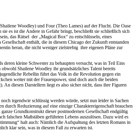
 (Shailene Woodley) und Four (Theo Lames) auf der Flucht. Die Oase
e es ist die Andere in Gefahr bringt, beschließt sie schließlich sich
 sein, das Rätsel der „Magical Box“ zu entschlüsseln, eines
Gesellschaft enthält, die in diesem Chicago der Zukunft entstanden
entin heran, die nicht weniger zielstrebig ihre eigenen Pläne zur
als deren kleine Schwester zu behaupten versucht, was in Teil Eins
n obwohl Shailene Woodley ihr grundsätzliches Talent bereits
jugendliche Rebellin führt das Volk in die Revolution gegen ein
tückchen weiter mit der Frauenpower, sind doch auch die beiden
n diesen Darstellern liegt es also sicher nicht, dass ihre Figuren
noch irgendwie schlüssig werden würde, setzt nun leider in Sachen
en durch Reduzierung auf eine einzige Charaktereigenschaft brauchen
as ganze Grundkonstrukt dieser postmodernen Gesellschaft endgültig
nach falschen Maßstäben geführten Lebens auszulösen. Dazu wird es
stimmung“ halt auch: Nämlich die Aufspaltung des letzten Romans in
ich klar sein, was in diesem Fall zu erwarten ist.