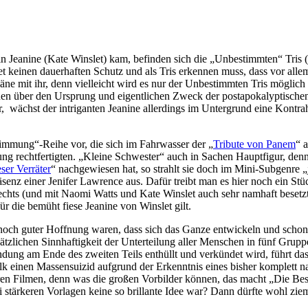
n Jeanine (Kate Winslet) kam, befinden sich die „Unbestimmten“ Tris
 keinen dauerhaften Schutz und als Tris erkennen muss, dass vor allem si
läne mit ihr, denn vielleicht wird es nur der Unbestimmten Tris möglich
en über den Ursprung und eigentlichen Zweck der postapokalyptischen 
, wächst der intriganten Jeanine allerdings im Untergrund eine Kontrah
stimmung“-Reihe vor, die sich im Fahrwasser der „
Tribute von Panem
“ 
zung rechtfertigten. „Kleine Schwester“ auch in Sachen Hauptfigur, den
ser Verräter
“ nachgewiesen hat, so strahlt sie doch im Mini-Subgenre „
räsenz einer Jenifer Lawrence aus. Dafür treibt man es hier noch ein S
s (und mit Naomi Watts und Kate Winslet auch sehr namhaft besetzt). A
ür die bemüht fiese Jeanine von Winslet gilt.
och guter Hoffnung waren, dass sich das Ganze entwickeln und schon 
tzlichen Sinnhaftigkeit der Unterteilung aller Menschen in fünf Grupp
endung am Ende des zweiten Teils enthüllt und verkündet wird, führt d
lk einen Massensuizid aufgrund der Erkenntnis eines bisher komplett 
eren Filmen, denn was die großen Vorbilder können, das macht „Die Be
 stärkeren Vorlagen keine so brillante Idee war? Dann dürfte wohl zieml