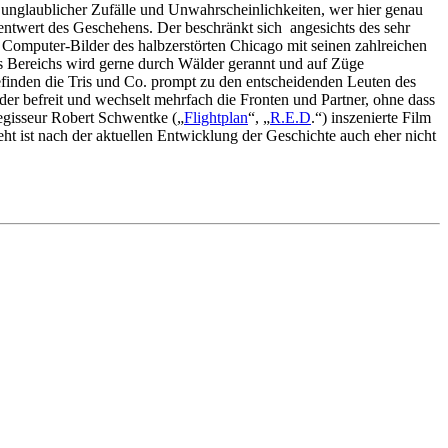
 unglaublicher Zufälle und Unwahrscheinlichkeiten, wer hier genau
ntwert des Geschehens. Der beschränkt sich angesichts des sehr
n Computer-Bilder des halbzerstörten Chicago mit seinen zahlreichen
es Bereichs wird gerne durch Wälder gerannt und auf Züge
efinden die Tris und Co. prompt zu den entscheidenden Leuten des
er befreit und wechselt mehrfach die Fronten und Partner, ohne dass
Regisseur Robert Schwentke („
Flightplan
“, „
R.E.D
.“) inszenierte Film
ht ist nach der aktuellen Entwicklung der Geschichte auch eher nicht