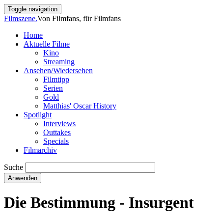
Direkt
Toggle navigation
zum
Filmszene.
Von Filmfans, für Filmfans
Inhalt
Home
Aktuelle Filme
Main
Kino
navigation
Streaming
Ansehen/Wiedersehen
Filmtipp
Serien
Gold
Matthias' Oscar History
Spotlight
Interviews
Outtakes
Specials
Filmarchiv
Suche
Die Bestimmung - Insurgent