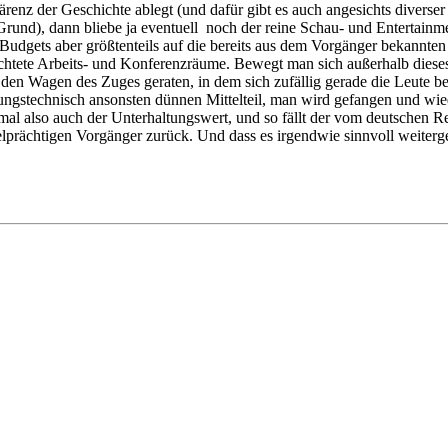
nz der Geschichte ablegt (und dafür gibt es auch angesichts diverser
nd), dann bliebe ja eventuell noch der reine Schau- und Entertainme
 Budgets aber größtenteils auf die bereits aus dem Vorgänger bekannte
richtete Arbeits- und Konferenzräume. Bewegt man sich außerhalb dies
den Wagen des Zuges geraten, in dem sich zufällig gerade die Leute b
ngstechnisch ansonsten dünnen Mittelteil, man wird gefangen und wied
mal also auch der Unterhaltungswert, und so fällt der vom deutschen 
elprächtigen Vorgänger zurück. Und dass es irgendwie sinnvoll weiterge