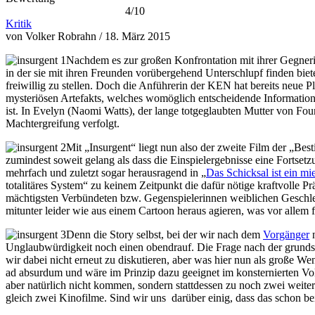
4/10
Kritik
von Volker Robrahn / 18. März 2015
Nachdem es zur großen Konfrontation mit ihrer Gegneri
in der sie mit ihren Freunden vorübergehend Unterschlupf finden bietet
freiwillig zu stellen. Doch die Anführerin der KEN hat bereits neue P
mysteriösen Artefakts, welches womöglich entscheidende Information
ist. In Evelyn (Naomi Watts), der lange totgeglaubten Mutter von Four
Machtergreifung verfolgt.
Mit „Insurgent“ liegt nun also der zweite Film der „Be
zumindest soweit gelang als dass die Einspielergebnisse eine Fortset
mehrfach und zuletzt sogar herausragend in „
Das Schicksal ist ein mie
totalitäres System“ zu keinem Zeitpunkt die dafür nötige kraftvolle P
mächtigsten Verbündeten bzw. Gegenspielerinnen weiblichen Geschlecht
mitunter leider wie aus einem Cartoon heraus agieren, was vor allem f
Denn die Story selbst, bei der wir nach dem
Vorgänger
n
Unglaubwürdigkeit noch einen obendrauf. Die Frage nach der grundsä
wir dabei nicht erneut zu diskutieren, aber was hier nun als große W
ad absurdum und wäre im Prinzip dazu geeignet im konsternierten Vo
aber natürlich nicht kommen, sondern stattdessen zu noch zwei weit
gleich zwei Kinofilme. Sind wir uns darüber einig, dass das schon bei