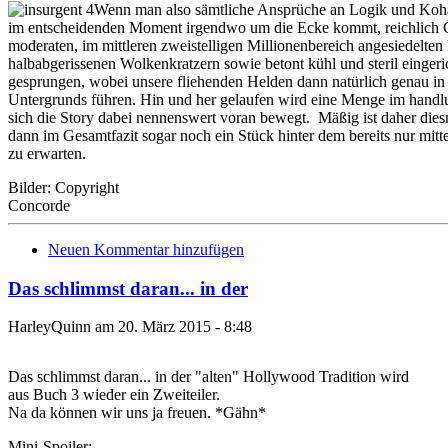
Wenn man also sämtliche Ansprüche an Logik und Kohäre
im entscheidenden Moment irgendwo um die Ecke kommt, reichlich Gru
moderaten, im mittleren zweistelligen Millionenbereich angesiedelten
halbabgerissenen Wolkenkratzern sowie betont kühl und steril einge
gesprungen, wobei unsere fliehenden Helden dann natürlich genau in 
Untergrunds führen. Hin und her gelaufen wird eine Menge im handlu
sich die Story dabei nennenswert voran bewegt. Mäßig ist daher dies
dann im Gesamtfazit sogar noch ein Stück hinter dem bereits nur mitt
zu erwarten.
Bilder: Copyright
Concorde
Neuen Kommentar hinzufügen
Das schlimmst daran... in der
HarleyQuinn am 20. März 2015 - 8:48
Das schlimmst daran... in der "alten" Hollywood Tradition wird
aus Buch 3 wieder ein Zweiteiler.
Na da können wir uns ja freuen. *Gähn*
Mini-Spoiler: