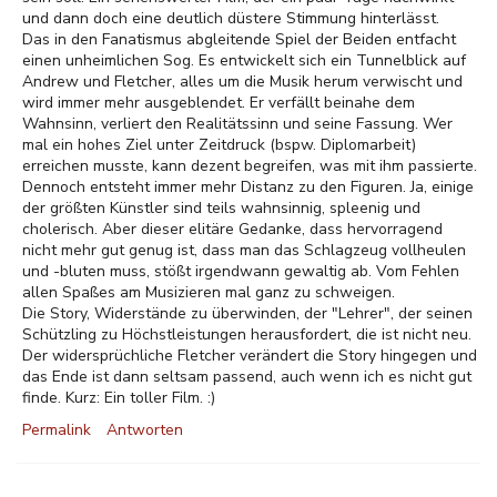
und dann doch eine deutlich düstere Stimmung hinterlässt.
Das in den Fanatismus abgleitende Spiel der Beiden entfacht
einen unheimlichen Sog. Es entwickelt sich ein Tunnelblick auf
Andrew und Fletcher, alles um die Musik herum verwischt und
wird immer mehr ausgeblendet. Er verfällt beinahe dem
Wahnsinn, verliert den Realitätssinn und seine Fassung. Wer
mal ein hohes Ziel unter Zeitdruck (bspw. Diplomarbeit)
erreichen musste, kann dezent begreifen, was mit ihm passierte.
Dennoch entsteht immer mehr Distanz zu den Figuren. Ja, einige
der größten Künstler sind teils wahnsinnig, spleenig und
cholerisch. Aber dieser elitäre Gedanke, dass hervorragend
nicht mehr gut genug ist, dass man das Schlagzeug vollheulen
und -bluten muss, stößt irgendwann gewaltig ab. Vom Fehlen
allen Spaßes am Musizieren mal ganz zu schweigen.
Die Story, Widerstände zu überwinden, der "Lehrer", der seinen
Schützling zu Höchstleistungen herausfordert, die ist nicht neu.
Der widersprüchliche Fletcher verändert die Story hingegen und
das Ende ist dann seltsam passend, auch wenn ich es nicht gut
finde. Kurz: Ein toller Film. :)
Permalink
Antworten