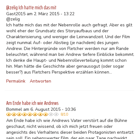
@zelig Ich hatte mich das mit
Gast2015 am 2. März 2015 - 13:22
@zelig
Ich hatte mich das mit der Nebenrolle auch gefragt. Aber es gilt
wohl eher der Grundsatz des Storyaufbaus und der
Charakterisierung, und weniger die Leinwandzeit. Und der Film
zeigt nunmal Auf- oder Abstieg (je nachdem) des jungen
Andrew. Die Hintergründe von Fletcher werden nur am Rande
beleuchtet, während man bei Andrew tiefere Einblicke bekommt.
Ich denke die Haupt- und Nebenrolleverteilung kommt schon
hin. Man hätte die Geschichte aber genausogut (oder sogar
besser?) aus Fletchers Perspektive erzählen können...
Permalink
Antworten
Am Ende habe ich wie Andrews
Bommel am 6. August 2015 - 10:36
8/10
Am Ende habe ich wie Andrews Vater verstört auf die Bühne
geschaut, nicht wissend, ob ich mich jetzt freuen oder
angesichts des Verhaltens dieser beiden Protagonisten entsetzt
sein soll. Ein sehenswerter Film, der ein paar Tage nachwirkt