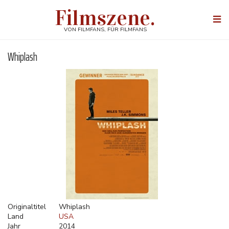
Direkt
Filmszene.
zum
Togg
Inhalt
navi
VON FILMFANS, FÜR FILMFANS
Whiplash
Originaltitel
Whiplash
Land
USA
Jahr
2014