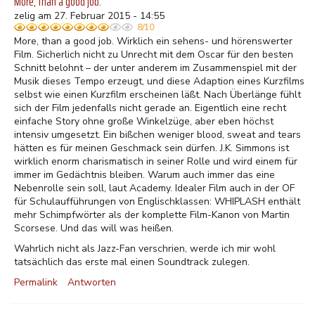
More, than a good job.
zelig am 27. Februar 2015 - 14:55
8/10
More, than a good job. Wirklich ein sehens- und hörenswerter
Film. Sicherlich nicht zu Unrecht mit dem Oscar für den besten
Schnitt belohnt – der unter anderem im Zusammenspiel mit der
Musik dieses Tempo erzeugt, und diese Adaption eines Kurzfilms
selbst wie einen Kurzfilm erscheinen läßt. Nach Überlänge fühlt
sich der Film jedenfalls nicht gerade an. Eigentlich eine recht
einfache Story ohne große Winkelzüge, aber eben höchst
intensiv umgesetzt. Ein bißchen weniger blood, sweat and tears
hätten es für meinen Geschmack sein dürfen. J.K. Simmons ist
wirklich enorm charismatisch in seiner Rolle und wird einem für
immer im Gedächtnis bleiben. Warum auch immer das eine
Nebenrolle sein soll, laut Academy. Idealer Film auch in der OF
für Schulaufführungen von Englischklassen: WHIPLASH enthält
mehr Schimpfwörter als der komplette Film-Kanon von Martin
Scorsese. Und das will was heißen.
Wahrlich nicht als Jazz-Fan verschrien, werde ich mir wohl
tatsächlich das erste mal einen Soundtrack zulegen.
Permalink
Antworten