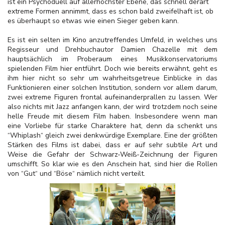
ist ein Psychoduell auf allerhöchster Ebene, das schnell derart
extreme Formen annimmt, dass es schon bald zweifelhaft ist, ob
es überhaupt so etwas wie einen Sieger geben kann.
Es ist ein selten im Kino anzutreffendes Umfeld, in welches uns
Regisseur und Drehbuchautor Damien Chazelle mit dem
hauptsächlich im Proberaum eines Musikkonservatoriums
spielenden Film hier entführt. Doch wie bereits erwähnt, geht es
ihm hier nicht so sehr um wahrheitsgetreue Einblicke in das
Funktionieren einer solchen Institution, sondern vor allem darum,
zwei extreme Figuren frontal aufeinanderprallen zu lassen. Wer
also nichts mit Jazz anfangen kann, der wird trotzdem noch seine
helle Freude mit diesem Film haben. Insbesondere wenn man
eine Vorliebe für starke Charaktere hat, denn da schenkt uns
“Whiplash“ gleich zwei denkwürdige Exemplare. Eine der größten
Stärken des Films ist dabei, dass er auf sehr subtile Art und
Weise die Gefahr der Schwarz-Weiß-Zeichnung der Figuren
umschifft. So klar wie es den Anschein hat, sind hier die Rollen
von “Gut“ und “Böse“ nämlich nicht verteilt.