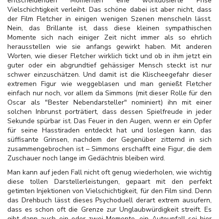
entscheidenden Momenten eine wohldosierte Prise
Vielschichtigkeit verleiht. Das schöne dabei ist aber nicht, dass
der Film Fletcher in einigen wenigen Szenen menscheln lässt.
Nein, das Brillante ist, dass diese kleinen sympathischen
Momente sich nach einiger Zeit nicht immer als so ehrlich
herausstellen wie sie anfangs gewirkt haben. Mit anderen
Worten, wie dieser Fletcher wirklich tickt und ob in ihm jetzt ein
guter oder ein abgrundtief gehässiger Mensch steckt ist nur
schwer einzuschätzen. Und damit ist die Klischeegefahr dieser
extremen Figur wie weggeblasen und man genießt Fletcher
einfach nur noch, vor allem da Simmons (mit dieser Rolle für den
Oscar als "Bester Nebendarsteller" nominiert) ihn mit einer
solchen Inbrunst porträtiert, dass dessen Spielfreude in jeder
Sekunde spürbar ist. Das Feuer in den Augen, wenn er ein Opfer
für seine Hasstiraden entdeckt hat und loslegen kann, das
süffisante Grinsen, nachdem der Gegenüber zitternd in sich
zusammengebrochen ist – Simmons erschafft eine Figur, die dem
Zuschauer noch lange im Gedächtnis bleiben wird.
Man kann auf jeden Fall nicht oft genug wiederholen, wie wichtig
diese tollen Darstellerleistungen, gepaart mit den perfekt
getimten Injektionen von Vielschichtigkeit, für den Film sind. Denn
das Drehbuch lässt dieses Psychoduell derart extrem ausufern,
dass es schon oft die Grenze zur Unglaubwürdigkeit streift. Es
gibt dann auch ein oder zwei Momente, ein Autounfall sei hier