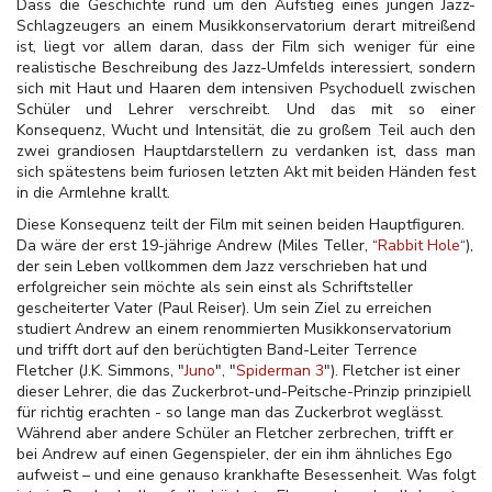
Dass die Geschichte rund um den Aufstieg eines jungen Jazz-
Schlagzeugers an einem Musikkonservatorium derart mitreißend
ist, liegt vor allem daran, dass der Film sich weniger für eine
realistische Beschreibung des Jazz-Umfelds interessiert, sondern
sich mit Haut und Haaren dem intensiven Psychoduell zwischen
Schüler und Lehrer verschreibt. Und das mit so einer
Konsequenz, Wucht und Intensität, die zu großem Teil auch den
zwei grandiosen Hauptdarstellern zu verdanken ist, dass man
sich spätestens beim furiosen letzten Akt mit beiden Händen fest
in die Armlehne krallt.
Diese Konsequenz teilt der Film mit seinen beiden Hauptfiguren.
Da wäre der erst 19-jährige Andrew (Miles Teller, “
Rabbit Hole
“),
der sein Leben vollkommen dem Jazz verschrieben hat und
erfolgreicher sein möchte als sein einst als Schriftsteller
gescheiterter Vater (Paul Reiser). Um sein Ziel zu erreichen
studiert Andrew an einem renommierten Musikkonservatorium
und trifft dort auf den berüchtigten Band-Leiter Terrence
Fletcher (J.K. Simmons, "
Juno
", "
Spiderman 3
"). Fletcher ist einer
dieser Lehrer, die das Zuckerbrot-und-Peitsche-Prinzip prinzipiell
für richtig erachten - so lange man das Zuckerbrot weglässt.
Während aber andere Schüler an Fletcher zerbrechen, trifft er
bei Andrew auf einen Gegenspieler, der ein ihm ähnliches Ego
aufweist – und eine genauso krankhafte Besessenheit. Was folgt