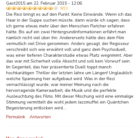
Gast2015 am 22. Februar 2015 - 12:06
9/10
Die Rezi bringt es auf den Punkt. Keine Einwände. Wenn ich das
Haar in der Suppe suchen müsste, dann würde ich sagen, dass
ich gerne etwas mehr über den Menschen Fletcher erfahren
hätte. Bis auf ein zwei Hintergrundinformationen erfährt man
nämlich nicht viel über ihn. Andererseits hätte dies dem Film
vermutlich viel Drive genommen. Anders gesagt, der Regisseur
verschreibt sich wie erwähnt voll und ganz dem Psychoduell,
was einer tieferen Charakterstudie etwas Platz wegnimmt. Aber
das war mit Sicherheit volle Absicht und soll kein Vorwurf sein.
Im Gegenteil, das hier präsentierte Duell toppt manch
hochkarätigen Thriller der letzten Jahre um Längen! Unglaublich
welche Spannung hier aufgebaut wird. Was in der Rezi
vernachlässigt wurde, war meiner Meinung nach die
hervorragende Kameraarbeit, die Musik und die perfekte
Ausleuchtung des Films. Mit dieser Mischung wird eine einmalige
Stimmung vermittelt die wohl jedem Jazzmuffel ein Quäntchen
Begeisterung entlocken wird....
Permalink
Antworten