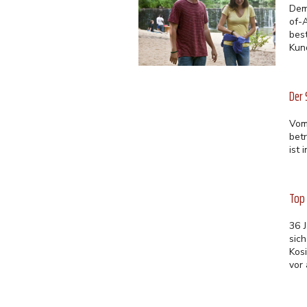
Dem
of-
bes
Kund
Der
Vom
betr
ist 
Top 
36 
sic
Kosi
vor 