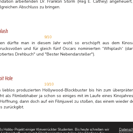
ndation arbeitenden Dr. Franklin Storm (Reg E. Cathey) angeheuer
olgreichen Abschluss zu bringen.
plash
9/10
ten dürfte man in diesem Jahr wohl so erschöpft aus dem Kin
drucksvollen und für gleich fünf Oscars nominierten “Whiplash“ (dar
ptiertes Drehbuch" und "Bester Nebendarsteller").
it Hole
10/10
 lieblos produzierten Hollywood-Blockbuster bis hin zum überpräte
t als Filmliebhaber ja schon so einiges mit im Laufe eines Kinojahres.
 Hoffnung, dann doch auf ein Filmjuwel zu stoßen, das einem wieder 
s zurückgibt.
 Hobby-Projekt einiger filmverrückter Studenten. Bis heute schreiben wir
Datensch