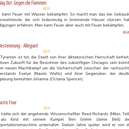
ay Out: Gegen die Flammen
8/10
 kann Feuer mit Wasser bekämpfen. So macht man das bei Gebäud
erwehrleute, die sich todesmutig in brennende Häuser stürzen, ha
digungen erfahren. Man kann Feuer aber auch mit Feuer bekämpfen.
Kri
Bestimmung - Allegiant
5/10
Tyrannin ist tot, die Stadt von ihrer diktatorischen Herrschaft befre
itiven Zukunft für die Bewohner des zukünftigen Chicagos sein könnte
em neuen Machtkampf um die Vorherrschaft zwischen der rachsüchti
erstands Evelyn (Naomi Watts) und ihrer Gegenüber, der deutl
gebung bemühten Johanna (Octavia Spencer).
astic Four
3/10
 hätte sich der angehende Wissenschaftler Reed Richards (Miles Telle
als Kind mit seinem Kumpel Ben Grimm (Jamie Bell) die
eportationsmaschine unternahm. Sieben Jahre später wird er von 