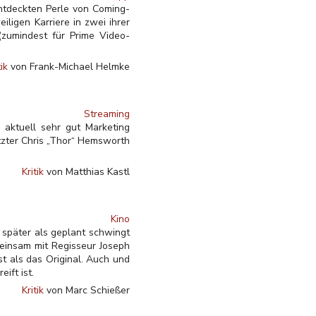
entdeckten Perle von Coming-
ligen Karriere in zwei ihrer
(zumindest für Prime Video-
tik
von Frank-Michael Helmke
Streaming
 aktuell sehr gut Marketing
etzter Chris „Thor“ Hemsworth
Kritik
von Matthias Kastl
Kino
später als geplant schwingt
meinsam mit Regisseur Joseph
ist als das Original. Auch und
ift ist.
Kritik
von Marc Schießer