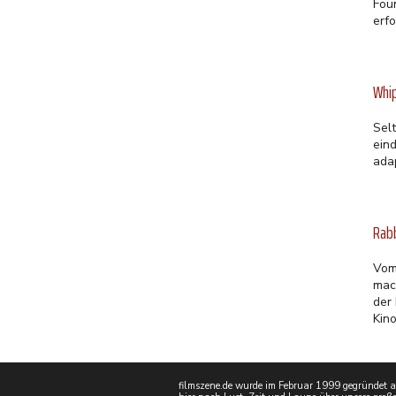
Fou
erf
Whi
Sel
ein
ada
Rabb
Vom
mach
der
Kino
filmszene.de wurde im Februar 1999 gegründet als