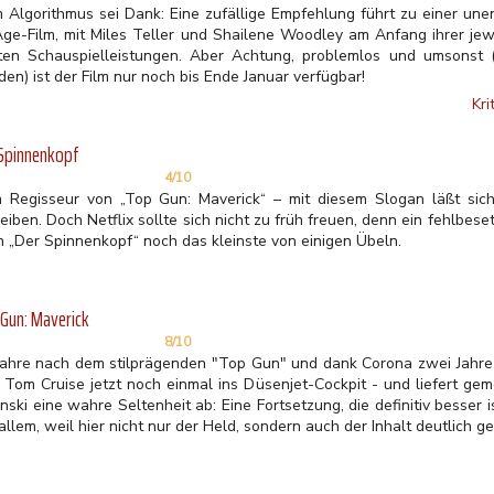
 Algorithmus sei Dank: Eine zufällige Empfehlung führt zu einer un
Age-Film, mit Miles Teller und Shailene Woodley am Anfang ihrer jewei
ten Schauspielleistungen. Aber Achtung, problemlos und umsonst 
en) ist der Film nur noch bis Ende Januar verfügbar!
Kri
 Spinnenkopf
4/10
 Regisseur von „Top Gun: Maverick“ – mit diesem Slogan läßt sich
eiben. Doch Netflix sollte sich nicht zu früh freuen, denn ein fehlbes
in „Der Spinnenkopf“ noch das kleinste von einigen Übeln.
Gun: Maverick
8/10
Jahre nach dem stilprägenden "Top Gun" und dank Corona zwei Jahre 
h Tom Cruise jetzt noch einmal ins Düsenjet-Cockpit - und liefert ge
nski eine wahre Seltenheit ab: Eine Fortsetzung, die definitiv besser 
allem, weil hier nicht nur der Held, sondern auch der Inhalt deutlich gere