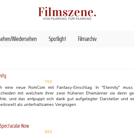
Filmszene.
VON FILMFANS, FÜR FILMFANS
sehen/Wiedersehen
Spotlight
Filmarchiv
nity
7/10
h eine neue RomCom mit Fantasy-Einschlag. In "Eternity" muss 
scheiden mit welchem ihrer zwei früheren Ehemänner sie denn ger
hte, und das entpuppt sich dank gut aufgelegter Darsteller und ein
seitswelt als unterhaltsames Vergnügen.
Spectacular Now
9/10