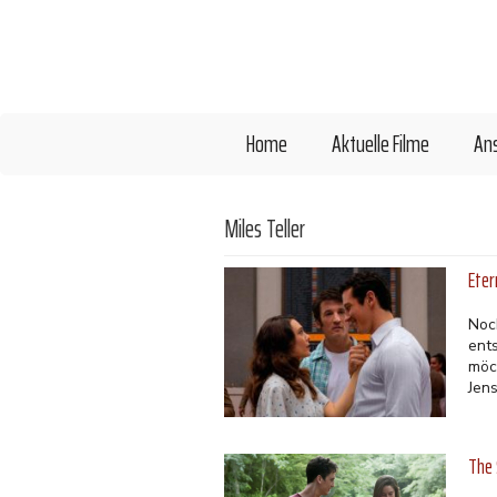
Direkt
zum
Inhalt
Home
Aktuelle Filme
An
Miles Teller
Eter
Noc
ent
möc
Jen
The 