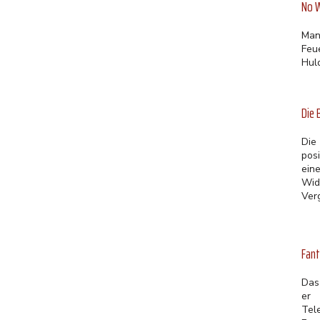
No W
Man
Feu
Hul
Die 
Die 
pos
ein
Wid
Ver
Fant
Das
er 
Tel