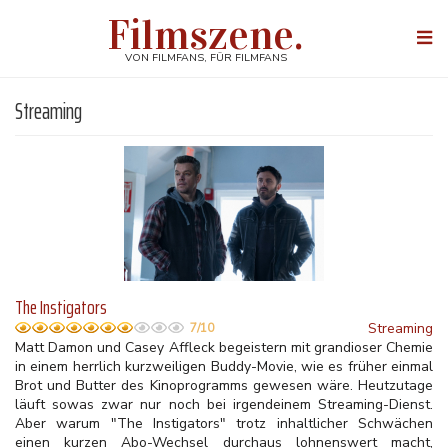
Direkt
Filmszene.
zum
Togg
Inhalt
navi
VON FILMFANS, FÜR FILMFANS
Streaming
The Instigators
Streaming
7/10
Matt Damon und Casey Affleck begeistern mit grandioser Chemie
in einem herrlich kurzweiligen Buddy-Movie, wie es früher einmal
Brot und Butter des Kinoprogramms gewesen wäre. Heutzutage
läuft sowas zwar nur noch bei irgendeinem Streaming-Dienst.
Aber warum "The Instigators" trotz inhaltlicher Schwächen
einen kurzen Abo-Wechsel durchaus lohnenswert macht,