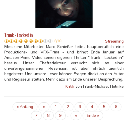
Trunk - Locked in
Streaming
8/10
Filmszene-Mitarbeiter Marc Schießer leitet hauptberuflich eine
Produktions- und VFX-Firma - und bringt Ende Januar auf
Amazon Prime Video seinen eigenen Thriller "Trunk - Locked in"
heraus. Unser Chefredakteur versucht sich an einer
unvoreingenommenen Rezension, ist aber ehrlich ziemlich
begeistert. Und unsere Leser können Fragen direkt an den Autor
und Regisseur stellen. Mehr dazu am Ende unserer Besprechung.
Kritik
von Frank-Michael Helmke
Erste
« Anfang
Vorherige
‹‹
Inhalt
1
Aktuelle
2
Inhalt
3
Inhalt
4
Inhalt
5
Inhalt
6
Seitennummerierung
Seite
Seite
Seite
Inhalt
7
Inhalt
8
Inhalt
9
…
Nächste
››
Letzte
Ende »
Seite
Seite