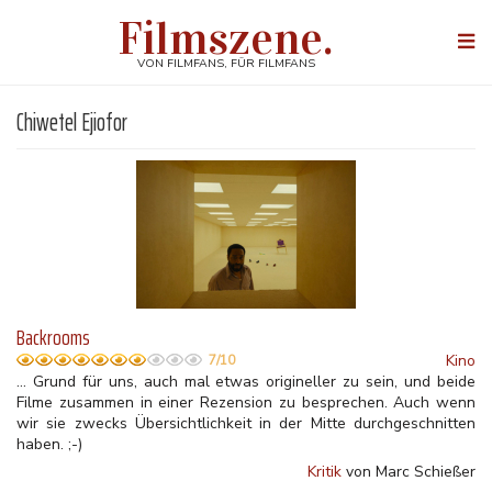
Direkt
Filmszene.
zum
Togg
Inhalt
navi
VON FILMFANS, FÜR FILMFANS
Chiwetel Ejiofor
Backrooms
Kino
7/10
... Grund für uns, auch mal etwas origineller zu sein, und beide
Filme zusammen in einer Rezension zu besprechen. Auch wenn
wir sie zwecks Übersichtlichkeit in der Mitte durchgeschnitten
haben. ;-)
Kritik
von Marc Schießer