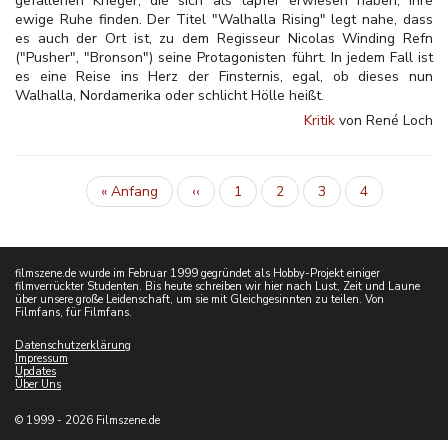
gefallenen Krieger, die sich als tapfer erwiesen haben, ihre
ewige Ruhe finden. Der Titel "Walhalla Rising" legt nahe, dass
es auch der Ort ist, zu dem Regisseur Nicolas Winding Refn
("Pusher", "Bronson") seine Protagonisten führt. In jedem Fall ist
es eine Reise ins Herz der Finsternis, egal, ob dieses nun
Walhalla, Nordamerika oder schlicht Hölle heißt.
Kritik
von René Loch
Erste
« Anfang
Vorherige
‹‹
Inhalt
1
Inhalt
2
Inhalt
3
Aktuelle
4
Seitennummerierung
Seite
Seite
Seite
filmszene.de wurde im Februar 1999 gegründet als Hobby-Projekt einiger
filmverrückter Studenten. Bis heute schreiben wir hier nach Lust, Zeit und Laune
über unsere große Leidenschaft, um sie mit Gleichgesinnten zu teilen. Von
Filmfans, für Filmfans.
Datenschutzerklärung
Impressum
Updates
Über Uns
© 1999 - 2026 Filmszene.de