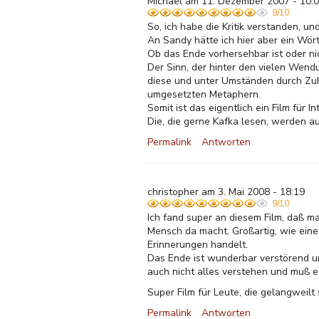
Michael am 11. Dezember 2007 - 10:
9/10
So, ich habe die Kritik verstanden, un
An Sandy hätte ich hier aber ein Wört
Ob das Ende vorhersehbar ist oder nic
Der Sinn, der hinter den vielen Wend
diese und unter Umständen durch Zuh
umgesetzten Metaphern.
Somit ist das eigentlich ein Film für
Die, die gerne Kafka lesen, werden a
Permalink
Antworten
christopher am 3. Mai 2008 - 18:19
9/10
Ich fand super an diesem Film, daß m
Mensch da macht. Großartig, wie einem
Erinnerungen handelt.
Das Ende ist wunderbar verstörend un
auch nicht alles verstehen und muß e
Super Film für Leute, die gelangweilt 
Permalink
Antworten