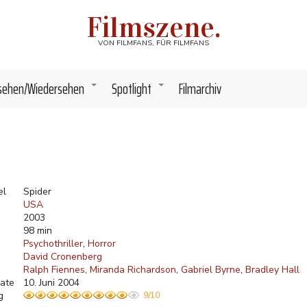
Filmszene.
VON FILMFANS, FÜR FILMFANS
sehen/Wiedersehen
Spotlight
Filmarchiv
+
+
el
Spider
USA
2003
98 min
Psychothriller
Horror
David Cronenberg
Ralph Fiennes
Miranda Richardson
Gabriel Byrne
Bradley Hall
ate
10. Juni 2004
g
9/10