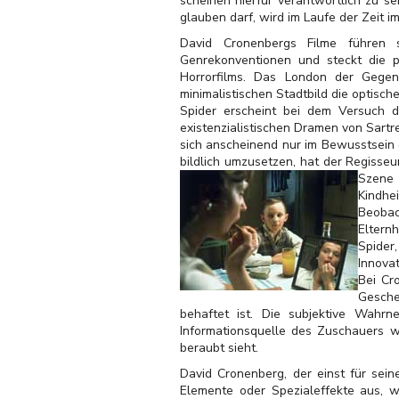
scheinen hierfür verantwortlich zu s
glauben darf, wird im Laufe der Zeit i
David Cronenbergs Filme führen s
Genrekonventionen und steckt die 
Horrorfilms. Das London der Gegenw
minimalistischen Stadtbild die optisc
Spider erscheint bei dem Versuch d
existenzialistischen Dramen von Sartr
sich anscheinend nur im Bewusstsein 
bildlich umzusetzen, hat der Regisseu
Szene 
Kindhe
Beobac
Elternh
Spider
Innovat
Bei Cr
Gesche
behaftet ist. Die subjektive Wahrn
Informationsquelle des Zuschauers we
beraubt sieht.
David Cronenberg, der einst für sein
Elemente oder Spezialeffekte aus, w