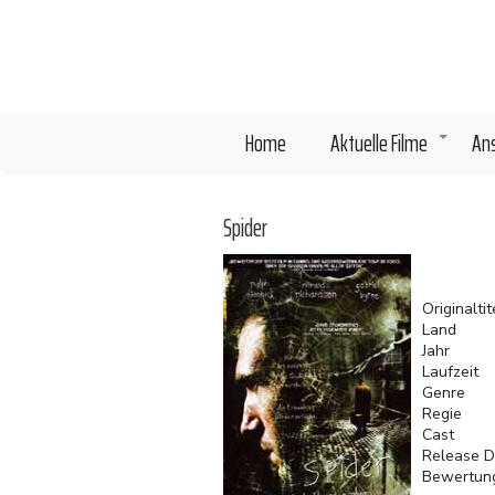
Direkt
zum
Inhalt
Home
Aktuelle Filme
An
+
Spider
Originaltit
Land
Jahr
Laufzeit
Genre
Regie
Cast
Release D
Bewertun