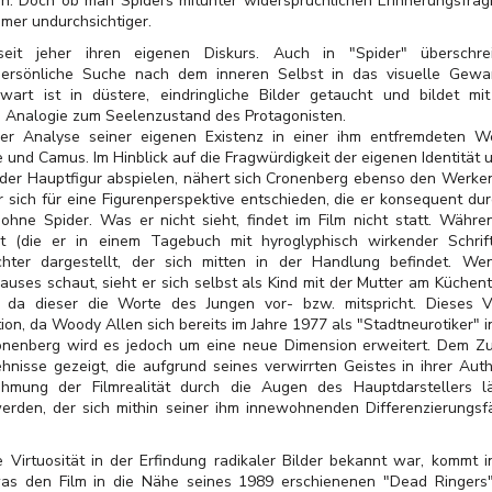
ein. Doch ob man Spiders mitunter widersprüchlichen Erinnerungsfra
mmer undurchsichtiger.
eit jeher ihren eigenen Diskurs. Auch in "Spider" überschre
persönliche Suche nach dem inneren Selbst in das visuelle Gew
art ist in düstere, eindringliche Bilder getaucht und bildet mi
he Analogie zum Seelenzustand des Protagonisten.
er Analyse seiner eigenen Existenz in einer ihm entfremdeten 
e und Camus. Im Hinblick auf die Fragwürdigkeit der eigenen Identität 
der Hauptfigur abspielen, nähert sich Cronenberg ebenso den Werke
r sich für eine Figurenperspektive entschieden, die er konsequent dur
ohne Spider.
Was er nicht sieht, findet im Film nicht statt. Währ
it (die er in einem Tagebuch mit hyroglyphisch wirkender Schrift
hter dargestellt, der sich mitten in der Handlung befindet. We
auses schaut, sieht er sich selbst als Kind mit der Mutter am Küchent
, da dieser die Worte des Jungen vor- bzw. mitspricht. Dieses Ve
ion, da Woody Allen sich bereits im Jahre 1977 als "Stadtneurotiker" i
onenberg wird es jedoch um eine neue Dimension erweitert. Dem Zus
hnisse gezeigt, die aufgrund seines verwirrten Geistes in ihrer Aut
ehmung der Filmrealität durch die Augen des Hauptdarstellers l
rden, der sich mithin seiner ihm innewohnenden Differenzierungsfä
e Virtuosität in der Erfindung radikaler Bilder bekannt war, kommt i
as den Film in die Nähe seines 1989 erschienenen "Dead Ringers"