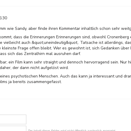
6:30
limm wie Sandy, aber finde ihren Kommentar inhaltlich schon sehr weit
ekommt, dass die Erinnerungen Erinnerungen sind, obwohl Cronenberg
e vielleicht auch &quot;uneindeutig&quot;. Tatsache ist allerdings, das
e kleinste Frage offen bleibt. Wer es gewohnt ist, sich Gedanken über
dass sich das Zentralhirn mal ausruhen darf.
bar; ein Film kann sehr straight und dennoch hervorragend sein. Nur h
aher, der dann nicht aufgelöst wird.
e eines psychotischen Menschen. Auch das kann ja interessant und dram
ilms ja bereits zusammengefasst.
Der Inhalt dieses Feldes wird nicht öffentlich zugänglich angezeigt.