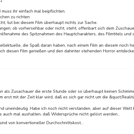
01
d muss ihr einfach mal beipflichten.
chen zu richten:
ht, tut bei diesem Film überhaupt nichts zur Sache.
ungen, ob vorhersehbar oder nicht, steht, offenbart sich dem Zuschaue
ilfenahme des Spitznahmen des Hauptcharakters, des Filmtitels und d
 Intellektuelle, die Spaß daran haben, nach einem Film an diesem noch h
uch diesen Film genießen und den dahinter stehenden Horror entdecke
an als Zusachauer die erste Stunde oder so überhaupt keinen Schimme
 erst mit der Zeit klar wird, daß es sich gar nicht um die &quot;Reali
d uneindeutig. Habe ich noch nicht verstanden, aber auf dieser Welt 
s auch mal aushalten, daß Widersprüche nicht gelöst werden...
sind von konvertioneller Durchschnittskost...