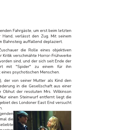
enden Fahrgäste, um erst beim letzten
 Hand, verlässt den Zug. Mit seinem
m Bahnsteig auffallend deplaziert.
uschauer die Rolle eines objektiven
r Kritik verschmähte
Horror-Frühwerke
worden sind, und der sich seit Ende der
hrt mit "Spider" zu einem für ihn
ät eines psychotischen Menschen.
, der von seiner Mutter als Kind den
ederung in die Gesellschaft aus einer
ie Obhut der resoluten Mrs. Wilkinson
Nur einen Steinwurf entfernt liegt die
egebiet des Londoner East End versucht
n.
agenden
nmal die
eliebte