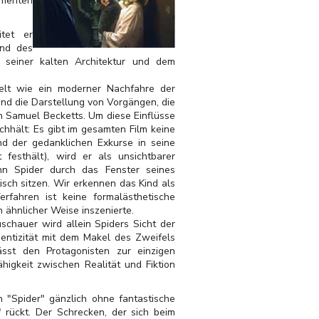
gmenten
itet er
and des
t seiner kalten Architektur und dem
Welt wie ein moderner Nachfahre der
und die Darstellung von Vorgängen, die
n Samuel Becketts. Um diese Einflüsse
chhält: Es gibt im gesamten Film keine
end der gedanklichen Exkurse in seine
 festhält), wird er als unsichtbarer
nn Spider durch das Fenster seines
isch sitzen. Wir erkennen das Kind als
rfahren ist keine formalästhetische
n ähnlicher Weise inszenierte.
chauer wird allein Spiders Sicht der
hentizität mit dem Makel des Zweifels
ässt den Protagonisten zur einzigen
higkeit zwischen Realität und Fiktion
n "Spider" gänzlich ohne fantastische
 rückt. Der Schrecken, der sich beim