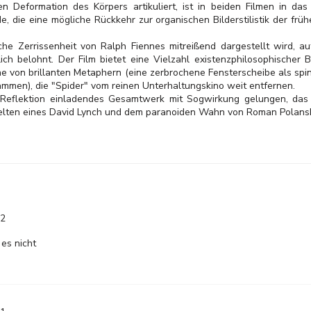
n Deformation des Körpers artikuliert, ist in beiden Filmen in das
, die eine mögliche Rückkehr zur organischen Bilderstilistik der fr
che Zerrissenheit von Ralph Fiennes mitreißend dargestellt wird, au
tlich belohnt. Der Film bietet eine Vielzahl existenzphilosophischer
e von brillanten Metaphern (eine zerbrochene Fensterscheibe als spi
ammen), die "Spider" vom reinen Unterhaltungskino weit entfernen.
 Reflektion einladendes Gesamtwerk mit Sogwirkung gelungen, das
elten eines David Lynch und dem paranoiden Wahn von Roman Polanskis 
12
 es nicht