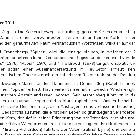
rz 2011
n Zug ein. Die Kamera bewegt sich ruhig gegen den Strom der aussteig
Mann, mit einem verwahrlosten Trenchcoat und einem Koffer in der
 und den gemurmelten, kaum verständlichen Wortfetzen, wirkt er auf de
Cronenbergs "Spider" wird die einzige bleiben, in welcher der Z
hters annehmen kann. Der kanadische Regisseur, dessen einst von de
s" (1975), "Rabid" (1976) und "The Brood" (1979) längst rehabilitiert 
ger sogar einer Auseinandersetzung im Feuilleton erfreut, ke
teristischen Thema zurück: der subjektiven Rekonstruktion der Realit
rkwürdige Mann auf dem Bahnsteig ist Dennis Cleg (Ralph Fiennes)
amen "Spider" erhielt. Nach vielen Jahren ist er zwecks Wiedereingli
atrischen Anstalt entlassen worden. Sein erster Weg führt ihn in d
der ein sparsam eingerichtetes, klaustrophobisches Zimmer bezieht. 
verbrachte. Bei seinen täglichen Ausflügen in das verlassene Industri
s Gedächtnis zu rufen, die einst sein Leben so grundlegend veränderte
n Kern, der tief in seiner Erinnerung von schützenden, erst abzutr
der fiktive Wanderungen in die Tage seiner Jugend. Er erlebt noch ei
(Miranda Richardson) führten. Der Vater (Gabriel Byrne) und seine G