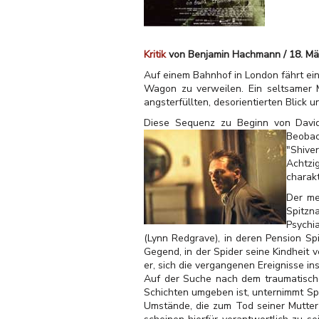
Kritik
von Benjamin Hachmann / 18. Mä
Auf einem Bahnhof in London fährt ei
Wagon zu verweilen. Ein seltsamer 
angsterfüllten, desorientierten Blick
Diese Sequenz zu Beginn von David 
Beobac
"Shiver
Achtzi
charak
Der me
Spitzn
Psychi
(Lynn Redgrave), in deren Pension Spi
Gegend, in der Spider seine Kindheit 
er, sich die vergangenen Ereignisse in
Auf der Suche nach dem traumatische
Schichten umgeben ist, unternimmt Spi
Umstände, die zum Tod seiner Mutter 