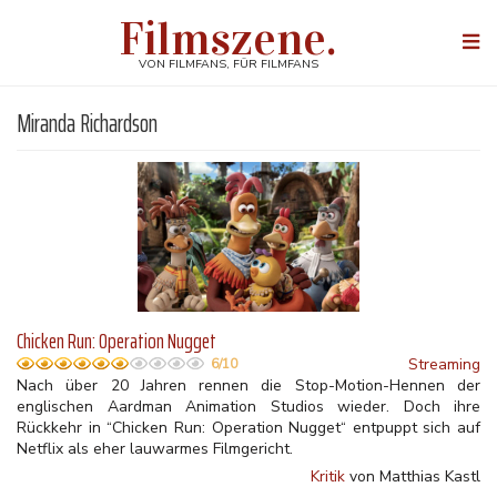
Direkt
Filmszene.
zum
Togg
Inhalt
navi
VON FILMFANS, FÜR FILMFANS
Miranda Richardson
Chicken Run: Operation Nugget
Streaming
6/10
Nach über 20 Jahren rennen die Stop-Motion-Hennen der
englischen Aardman Animation Studios wieder. Doch ihre
Rückkehr in “Chicken Run: Operation Nugget“ entpuppt sich auf
Netflix als eher lauwarmes Filmgericht.
Kritik
von Matthias Kastl