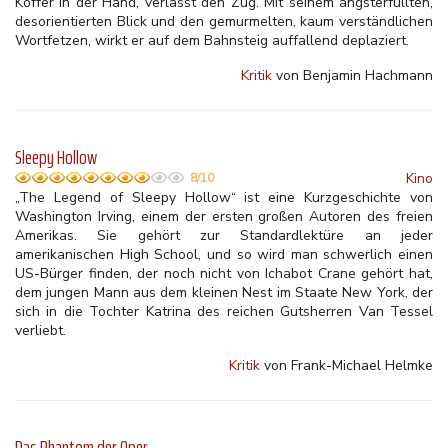
Koffer in der Hand, verlässt den Zug. Mit seinem angsterfüllten,
desorientierten Blick und den gemurmelten, kaum verständlichen
Wortfetzen, wirkt er auf dem Bahnsteig auffallend deplaziert.
Kritik
von Benjamin Hachmann
Sleepy Hollow
Kino
8/10
„The Legend of Sleepy Hollow“ ist eine Kurzgeschichte von
Washington Irving, einem der ersten großen Autoren des freien
Amerikas. Sie gehört zur Standardlektüre an jeder
amerikanischen High School, und so wird man schwerlich einen
US-Bürger finden, der noch nicht von Ichabot Crane gehört hat,
dem jungen Mann aus dem kleinen Nest im Staate New York, der
sich in die Tochter Katrina des reichen Gutsherren Van Tessel
verliebt.
Kritik
von Frank-Michael Helmke
Das Phantom der Oper