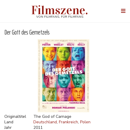
Direkt
Filmszene.
zum
Togg
Inhalt
navi
VON FILMFANS, FÜR FILMFANS
Der Gott des Gemetzels
Originaltitel
The God of Carnage
Land
Deutschland
Frankreich
Polen
Jahr
2011