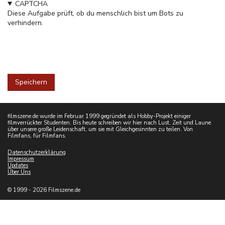
CAPTCHA
Diese Aufgabe prüft, ob du menschlich bist um Bots zu
verhindern.
filmszene.de wurde im Februar 1999 gegründet als Hobby-Projekt einiger
filmverrückter Studenten. Bis heute schreiben wir hier nach Lust, Zeit und Laune
über unsere große Leidenschaft, um sie mit Gleichgesinnten zu teilen. Von
Filmfans, für Filmfans.
Datenschutzerklärung
Impressum
Updates
Über Uns
© 1999 - 2026 Filmszene.de