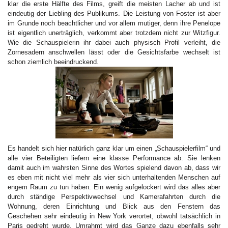
klar die erste Hälfte des Films, greift die meisten Lacher ab und ist
eindeutig der Liebling des Publikums. Die Leistung von Foster ist aber
im Grunde noch beachtlicher und vor allem mutiger, denn ihre Penelope
ist eigentlich unerträglich, verkommt aber trotzdem nicht zur Witzfigur.
Wie die Schauspielerin ihr dabei auch physisch Profil verleiht, die
Zornesadern anschwellen lässt oder die Gesichtsfarbe wechselt ist
schon ziemlich beeindruckend.
Es handelt sich hier natürlich ganz klar um einen „Schauspielerfilm“ und
alle vier Beteiligten liefern eine klasse Performance ab. Sie lenken
damit auch im wahrsten Sinne des Wortes spielend davon ab, dass wir
es eben mit nicht viel mehr als vier sich unterhaltenden Menschen auf
engem Raum zu tun haben. Ein wenig aufgelockert wird das alles aber
durch ständige Perspektivwechsel und Kamerafahrten durch die
Wohnung, deren Einrichtung und Blick aus den Fenstern das
Geschehen sehr eindeutig in New York verortet, obwohl tatsächlich in
Paris gedreht wurde. Umrahmt wird das Ganze dazu ebenfalls sehr