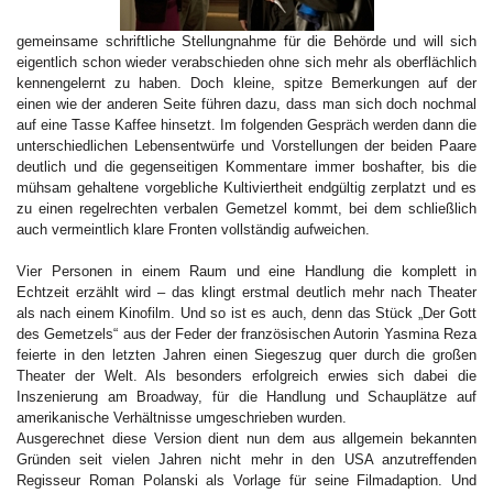
gemeinsame schriftliche Stellungnahme für die Behörde und will sich
eigentlich schon wieder verabschieden ohne sich mehr als oberflächlich
kennengelernt zu haben. Doch kleine, spitze Bemerkungen auf der
einen wie der anderen Seite führen dazu, dass man sich doch nochmal
auf eine Tasse Kaffee hinsetzt. Im folgenden Gespräch werden dann die
unterschiedlichen Lebensentwürfe und Vorstellungen der beiden Paare
deutlich und die gegenseitigen Kommentare immer boshafter, bis die
mühsam gehaltene vorgebliche Kultiviertheit endgültig zerplatzt und es
zu einen regelrechten verbalen Gemetzel kommt, bei dem schließlich
auch vermeintlich klare Fronten vollständig aufweichen.
Vier Personen in einem Raum und eine Handlung die komplett in
Echtzeit erzählt wird – das klingt erstmal deutlich mehr nach Theater
als nach einem Kinofilm. Und so ist es auch, denn das Stück „Der Gott
des Gemetzels“ aus der Feder der französischen Autorin Yasmina Reza
feierte in den letzten Jahren einen Siegeszug quer durch die großen
Theater der Welt. Als besonders erfolgreich erwies sich dabei die
Inszenierung am Broadway, für die Handlung und Schauplätze auf
amerikanische Verhältnisse umgeschrieben wurden.
Ausgerechnet diese Version dient nun dem aus allgemein bekannten
Gründen seit vielen Jahren nicht mehr in den USA anzutreffenden
Regisseur Roman Polanski als Vorlage für seine Filmadaption. Und