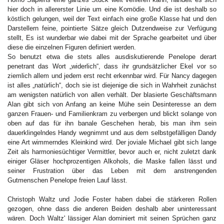
hier doch in allererster Linie um eine Komödie. Und die ist deshalb so
köstlich gelungen, weil der Text einfach eine große Klasse hat und den
Darstellern feine, pointierte Sätze gleich Dutzendweise zur Verfügung
stellt, Es ist wunderbar wie dabei mit der Sprache gearbeitet und über
diese die einzelnen Figuren definiert werden.
So benutzt etwa die stets alles ausdiskutierende Penelope derart
penetrant das Wort „widerlich“, dass ihr grundsätzlicher Ekel vor so
ziemlich allem und jedem erst recht erkennbar wird. Für Nancy dagegen
ist alles „natürlich“, doch sie ist diejenige die sich in Wahrheit zunächst
am wenigsten natürlich von allen verhält. Der blasierte Geschäftsmann
Alan gibt sich von Anfang an keine Mühe sein Desinteresse an dem
ganzen Frauen- und Familienkram zu verbergen und blickt solange von
oben auf das für ihn banale Geschehen herab, bis man ihm sein
dauerklingelndes Handy wegnimmt und aus dem selbstgefälligen Dandy
eine Art wimmerndes Kleinkind wird. Der joviale Michael gibt sich lange
Zeit als harmoniesüchtiger Vermittler, bevor auch er, nicht zuletzt dank
einiger Gläser hochprozentigen Alkohols, die Maske fallen lässt und
seiner Frustration über das Leben mit dem anstrengenden
Gutmenschen Penelope freien Lauf lässt.
Christoph Waltz und Jodie Foster haben dabei die stärkeren Rollen
gezogen, ohne dass die anderen Beiden deshalb aber uninteressant
wären. Doch Waltz' lässiger Alan dominiert mit seinen Sprüchen ganz