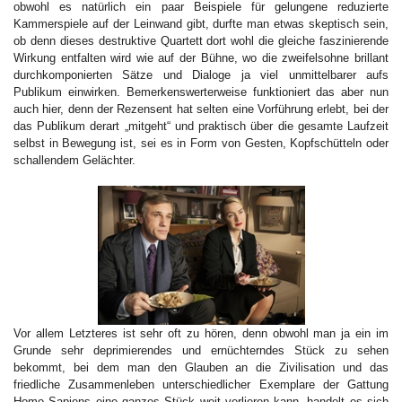
obwohl es natürlich ein paar Beispiele für gelungene reduzierte
Kammerspiele auf der Leinwand gibt, durfte man etwas skeptisch sein,
ob denn dieses destruktive Quartett dort wohl die gleiche faszinierende
Wirkung entfalten wird wie auf der Bühne, wo die zweifelsohne brillant
durchkomponierten Sätze und Dialoge ja viel unmittelbarer aufs
Publikum einwirken. Bemerkenswerterweise funktioniert das aber nun
auch hier, denn der Rezensent hat selten eine Vorführung erlebt, bei der
das Publikum derart „mitgeht“ und praktisch über die gesamte Laufzeit
selbst in Bewegung ist, sei es in Form von Gesten, Kopfschütteln oder
schallendem Gelächter.
Vor allem Letzteres ist sehr oft zu hören, denn obwohl man ja ein im
Grunde sehr deprimierendes und ernüchterndes Stück zu sehen
bekommt, bei dem man den Glauben an die Zivilisation und das
friedliche Zusammenleben unterschiedlicher Exemplare der Gattung
Homo Sapiens eine ganzes Stück weit verlieren kann, handelt es sich