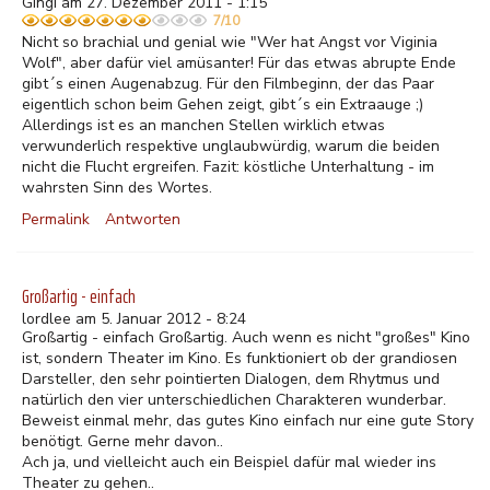
Gingi am 27. Dezember 2011 - 1:15
7/10
Nicht so brachial und genial wie "Wer hat Angst vor Viginia
Wolf", aber dafür viel amüsanter! Für das etwas abrupte Ende
gibt´s einen Augenabzug. Für den Filmbeginn, der das Paar
eigentlich schon beim Gehen zeigt, gibt´s ein Extraauge ;)
Allerdings ist es an manchen Stellen wirklich etwas
verwunderlich respektive unglaubwürdig, warum die beiden
nicht die Flucht ergreifen. Fazit: köstliche Unterhaltung - im
wahrsten Sinn des Wortes.
Permalink
Antworten
Großartig - einfach
lordlee am 5. Januar 2012 - 8:24
Großartig - einfach Großartig. Auch wenn es nicht "großes" Kino
ist, sondern Theater im Kino. Es funktioniert ob der grandiosen
Darsteller, den sehr pointierten Dialogen, dem Rhytmus und
natürlich den vier unterschiedlichen Charakteren wunderbar.
Beweist einmal mehr, das gutes Kino einfach nur eine gute Story
benötigt. Gerne mehr davon..
Ach ja, und vielleicht auch ein Beispiel dafür mal wieder ins
Theater zu gehen..