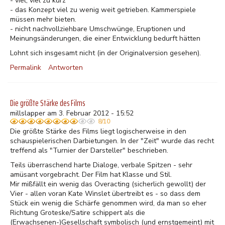
- viel, viel zu kurz
- das Konzept viel zu wenig weit getrieben. Kammerspiele
müssen mehr bieten.
- nicht nachvollziehbare Umschwünge, Eruptionen und
Meinungsänderungen, die einer Entwicklung bedurft hätten
Lohnt sich insgesamt nicht (in der Originalversion gesehen).
Permalink
Antworten
Die größte Stärke des Films
millslapper am 3. Februar 2012 - 15:52
8/10
Die größte Stärke des Films liegt logischerweise in den
schauspielerischen Darbietungen. In der "Zeit" wurde das recht
treffend als "Turnier der Darsteller" beschrieben.
Teils überraschend harte Dialoge, verbale Spitzen - sehr
amüsant vorgebracht. Der Film hat Klasse und Stil.
Mir mißfällt ein wenig das Overacting (sicherlich gewollt) der
Vier - allen voran Kate Winslet übertreibt es - so dass dem
Stück ein wenig die Schärfe genommen wird, da man so eher
Richtung Groteske/Satire schippert als die
(Erwachsenen-)Gesellschaft symbolisch (und ernstgemeint) mit