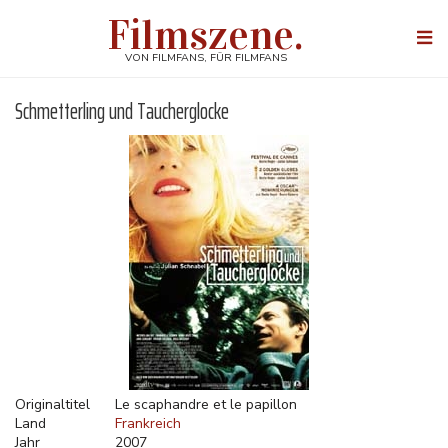
Direkt
Filmszene.
zum
Togg
Inhalt
navi
VON FILMFANS, FÜR FILMFANS
Schmetterling und Taucherglocke
Originaltitel
Le scaphandre et le papillon
Land
Frankreich
Jahr
2007