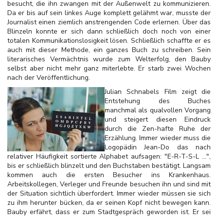
besucht, die ihn zwangen mit der Außenwelt zu kommunizieren.
Da er bis auf sein linkes Auge komplett gelähmt war, musste der
Journalist einen ziemlich anstrengenden Code erlernen. Über das
Blinzeln konnte er sich dann schließlich doch noch von einer
totalen Kommunikationslosigkeit lösen. Schließlich schaffte er es
auch mit dieser Methode, ein ganzes Buch zu schreiben. Sein
literarisches Vermächtnis wurde zum Welterfolg, den Bauby
selbst aber nicht mehr ganz miterlebte. Er starb zwei Wochen
nach der Veröffentlichung.
Julian Schnabels Film zeigt die
Entstehung des Buches
manchmal als qualvollen Vorgang
und steigert diesen Eindruck
durch die Zen-hafte Ruhe der
Erzählung. Immer wieder muss die
Logopädin Jean-Do das nach
relativer Häufigkeit sortierte Alphabet aufsagen: "E-R-T-S-L ...",
bis er schließlich blinzelt und den Buchstaben bestätigt. Langsam
kommen auch die ersten Besucher ins Krankenhaus.
Arbeitskollegen, Verleger und Freunde besuchen ihn und sind mit
der Situation sichtlich überfordert. Immer wieder müssen sie sich
zu ihm herunter bücken, da er seinen Kopf nicht bewegen kann.
Bauby erfährt, dass er zum Stadtgespräch geworden ist. Er sei