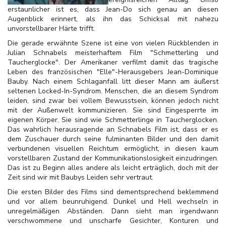
erstaunlicher ist es, dass Jean-Do sich genau an diesen
Augenblick erinnert, als ihn das Schicksal mit nahezu
unvorstellbarer Härte trifft.
Die gerade erwähnte Szene ist eine von vielen Rückblenden in
Julian Schnabels meisterhaftem Film "Schmetterling und
Taucherglocke". Der Amerikaner verfilmt damit das tragische
Leben des französischen "Elle"-Herausgebers Jean-Dominique
Bauby. Nach einem Schlaganfall litt dieser Mann am äußerst
seltenen Locked-In-Syndrom. Menschen, die an diesem Syndrom
leiden, sind zwar bei vollem Bewusstsein, können jedoch nicht
mit der Außenwelt kommunizieren. Sie sind Eingesperrte im
eigenen Körper. Sie sind wie Schmetterlinge in Taucherglocken.
Das wahrlich herausragende an Schnabels Film ist, dass er es
dem Zuschauer durch seine fulminanten Bilder und den damit
verbundenen visuellen Reichtum ermöglicht, in diesen kaum
vorstellbaren Zustand der Kommunikationslosigkeit einzudringen.
Das ist zu Beginn alles andere als leicht erträglich, doch mit der
Zeit sind wir mit Baubys Leiden sehr vertraut.
Die ersten Bilder des Films sind dementsprechend beklemmend
und vor allem beunruhigend. Dunkel und Hell wechseln in
unregelmäßigen Abständen. Dann sieht man irgendwann
verschwommene und unscharfe Gesichter, Konturen und