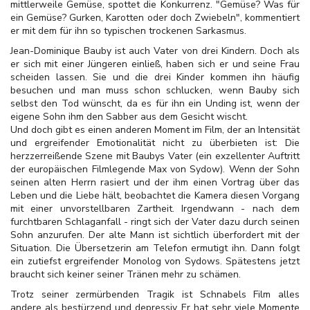
mittlerweile Gemüse, spottet die Konkurrenz. "Gemüse? Was für
ein Gemüse? Gurken, Karotten oder doch Zwiebeln", kommentiert
er mit dem für ihn so typischen trockenen Sarkasmus.
Jean-Dominique Bauby ist auch Vater von drei Kindern. Doch als
er sich mit einer Jüngeren einließ, haben sich er und seine Frau
scheiden lassen. Sie und die drei Kinder kommen ihn häufig
besuchen und man muss schon schlucken, wenn Bauby sich
selbst den Tod wünscht, da es für ihn ein Unding ist, wenn der
eigene Sohn ihm den Sabber aus dem Gesicht wischt.
Und doch gibt es einen anderen Moment im Film, der an Intensität
und ergreifender Emotionalität nicht zu überbieten ist: Die
herzzerreißende Szene mit Baubys Vater (ein exzellenter Auftritt
der europäischen Filmlegende Max von Sydow). Wenn der Sohn
seinen alten Herrn rasiert und der ihm einen Vortrag über das
Leben und die Liebe hält, beobachtet die Kamera diesen Vorgang
mit einer unvorstellbaren Zartheit. Irgendwann - nach dem
furchtbaren Schlaganfall - ringt sich der Vater dazu durch seinen
Sohn anzurufen. Der alte Mann ist sichtlich überfordert mit der
Situation. Die Übersetzerin am Telefon ermutigt ihn. Dann folgt
ein zutiefst ergreifender Monolog von Sydows. Spätestens jetzt
braucht sich keiner seiner Tränen mehr zu schämen.
Trotz seiner zermürbenden Tragik ist Schnabels Film alles
andere als bestürzend und depressiv. Er hat sehr viele Momente