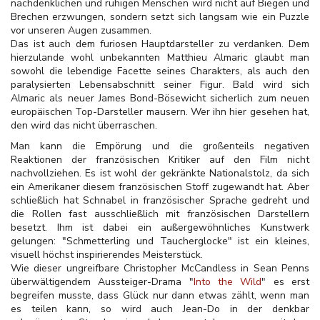
nachdenklichen und ruhigen Menschen wird nicht auf Biegen und
Brechen erzwungen, sondern setzt sich langsam wie ein Puzzle
vor unseren Augen zusammen.
Das ist auch dem furiosen Hauptdarsteller zu verdanken. Dem
hierzulande wohl unbekannten Matthieu Almaric glaubt man
sowohl die lebendige Facette seines Charakters, als auch den
paralysierten Lebensabschnitt seiner Figur. Bald wird sich
Almaric als neuer James Bond-Bösewicht sicherlich zum neuen
europäischen Top-Darsteller mausern. Wer ihn hier gesehen hat,
den wird das nicht überraschen.
Man kann die Empörung und die großenteils negativen
Reaktionen der französischen Kritiker auf den Film nicht
nachvollziehen. Es ist wohl der gekränkte Nationalstolz, da sich
ein Amerikaner diesem französischen Stoff zugewandt hat. Aber
schließlich hat Schnabel in französischer Sprache gedreht und
die Rollen fast ausschließlich mit französischen Darstellern
besetzt. Ihm ist dabei ein außergewöhnliches Kunstwerk
gelungen: "Schmetterling und Taucherglocke" ist ein kleines,
visuell höchst inspirierendes Meisterstück.
Wie dieser ungreifbare Christopher McCandless in Sean Penns
überwältigendem Aussteiger-Drama "
Into the Wild
" es erst
begreifen musste, dass Glück nur dann etwas zählt, wenn man
es teilen kann, so wird auch Jean-Do in der denkbar