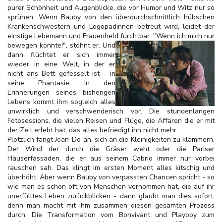
purer Schönheit und Augenblicke, die vor Humor und Witz nur so
sprühen. Wenn Bauby von den überdurchschnittlich hübschen
Krankenschwestern und Logopädinnen betreut wird, leidet der
einstige Lebemann und Frauenheld furchtbar. "Wenn ich mich nur
bewegen könnte!", stöhnt er. Und
dann flüchtet er sich immer
wieder in eine Welt, in der er
nicht ans Bett gefesselt ist - in
seine Phantasie. In den
Erinnerungen seines bisherigen
Lebens kommt ihm sogleich alles
unwirklich und verschwenderisch vor. Die stundenlangen
Fotosessions, die vielen Reisen und Flüge, die Affären die er mit
der Zeit erlebt hat, das alles befriedigt ihn nicht mehr.
Plötzlich fängt Jean-Do an, sich an die Kleinigkeiten zu klammern.
Der Wind der durch die Gräser weht oder die Pariser
Häuserfassaden, die er aus seinem Cabrio immer nur vorbei
rauschen sah. Das klingt im ersten Moment alles kitschig und
überhöht. Aber wenn Bauby von verpassten Chancen spricht - so
wie man es schon oft von Menschen vernommen hat, die auf ihr
unerfülltes Leben zurückblicken - dann glaubt man dies sofort,
denn man macht mit ihm zusammen diesen gesamten Prozess
durch. Die Transformation vom Bonvivant und Playboy zum