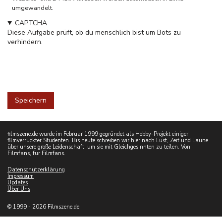
umgewandelt.
CAPTCHA
Diese Aufgabe prüft, ob du menschlich bist um Bots zu
verhindern.
filmszene.de wurde im Februar 1999 gegründet als Hobby-Projekt einiger
filmverrückter Studenten. Bis heute schreiben wir hier nach Lust, Zeit und Laune
über unsere große Leidenschaft, um sie mit Gleichgesinnten zu teilen. Von
Filmfans, für Filmfans.
Datenschutzerklärung
Impressum
Updates
Über Uns
© 1999 - 2026 Filmszene.de