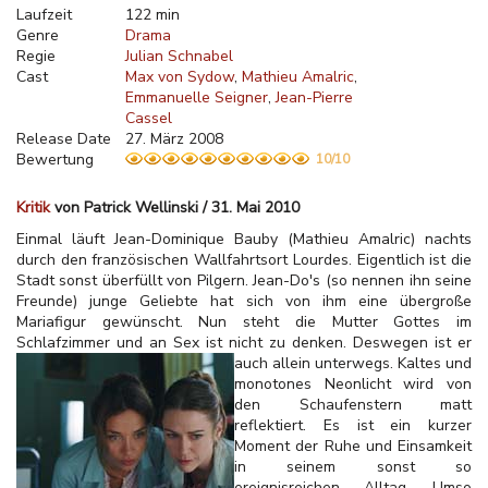
Laufzeit
122 min
Genre
Drama
Regie
Julian Schnabel
Cast
Max von Sydow
Mathieu Amalric
Emmanuelle Seigner
Jean-Pierre
Cassel
Release Date
27. März 2008
Bewertung
10/10
Kritik
von Patrick Wellinski / 31. Mai 2010
Einmal läuft Jean-Dominique Bauby (Mathieu Amalric) nachts
durch den französischen Wallfahrtsort Lourdes. Eigentlich ist die
Stadt sonst überfüllt von Pilgern. Jean-Do's (so nennen ihn seine
Freunde) junge Geliebte hat sich von ihm eine übergroße
Mariafigur gewünscht. Nun steht die Mutter Gottes im
Schlafzimmer und an Sex ist nicht zu denken. Deswegen ist er
auch allein unterwegs.
Kaltes und
monotones Neonlicht wird von
den Schaufenstern matt
reflektiert. Es ist ein kurzer
Moment der Ruhe und Einsamkeit
in seinem sonst so
ereignisreichen Alltag. Umso