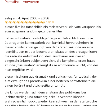
Permalink
Antworten
zelig am 4. April 2008 - 20:56
10/10
dieser film ist tatsächlich ein meisterwerk. ein vom vorspann bis
zum abspann rundum gelungener film.
neben schnabels feinfühliger regie ist tatsächlich noch die
überragende kameraarbeit von kaminksi hervorzuheben. in
dieser kombination gelingt von der ersten sekunde an eine
identifikation mit der besonderen situation des protagonisten.
die radikale entscheidung, dem zuschauer aus dieser
eingeschränkten subjektiven sicht die komplette erste halbe
stunde „zuzumuten“, erzeugt diese emotionale wucht, von der
man ergriffen wird.
diese mischung aus dramatik und sarkasmus: fantastisch. der
film erzeugt das paradoxum einer heiteren betroffenheit, die
einen berührt und gleichzeitig unterhält.
die kinos werden sich dem ansturm des publikums bei
„schmetterling und taucherglocke“ erwehren können:
wahrscheinlich guckt wieder kein schwein. in der startwoche
des films haben sich 30 leutchen in einen kinosaal verirrt, der