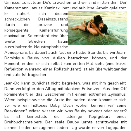
Umrisse. Es ist Jean-Do's Erwachen und wir sind mitten drin. Der
Kameramann Janusz Kaminski hat unglaubliche Arbeit geleistet.
Er nähert sich
diesem
schrecklichen Daseinszustand
durch die präzise und
konsequente Kameraführung
maximal an. So entsteht eine über
weite Strecken kaum
auszuhaltende klaustrophobische
Atmosphäre. Es dauert auch fast eine halbe Stunde, bis wir Jean-
Dominique Bauby von Außen betrachten können, und der
Moment, in dem er sich selbst zum ersten Mal sieht (eine kurze
Reflektion während einer Rollstuhlfahrt) ist ein überwältigender
und zutiefst tragischer.
Jean-Do kann zunächst nicht begreifen, was mit ihm geschieht.
Dann verfolgt er den Alltag mit blankem Entsetzen. Aus dem Off
kommentiert er das Geschehen mit einem extremen Zynismus.
Wenn beispielsweise die Ärzte ihn baden, dann kommt er sich
vor wie ein hilfloses Baby. Doch woher kennen wir seine
Reaktionen? Wieso wissen wir, was Bauby bewegt oder ärgert?
Es ist keinesfalls die alleinige Kopfgeburt eines
Drehbuchschreibers. Der reale Bauby lernte schrittweise mit
seinem Leiden umzugehen. Jeden Tag wurde er von Logopäden