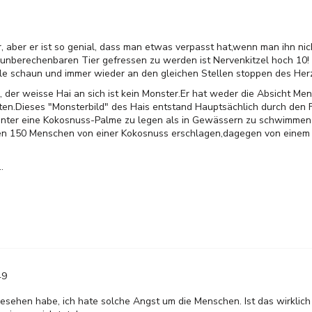
or, aber er ist so genial, dass man etwas verpasst hat,wenn man ihn nic
 unberechenbaren Tier gefressen zu werden ist Nervenkitzel hoch 10!
ale schaun und immer wieder an den gleichen Stellen stoppen des Her
e, der weisse Hai an sich ist kein Monster.Er hat weder die Absicht M
en.Dieses "Monsterbild" des Hais entstand Hauptsächlich durch den F
bik unter eine Kokosnuss-Palme zu legen als in Gewässern zu schwimme
n 150 Menschen von einer Kokosnuss erschlagen,dagegen von einem
.
49
gesehen habe, ich hate solche Angst um die Menschen. Ist das wirklich