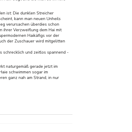
en ist: Die dunklen Streicher
scheint, kann man neuen Unheils
rieg verursachen überdies schon
 ihrer Verzweiflung dem Hai mit
supermodernen Haikäfigs vor der
uch der Zuschauer wird mitgelitten
os schrecklich und zeitlos spannend -
kt naturgemäß gerade jetzt im
 Haie schwimmen sogar im
eren ganz nah am Strand, in nur