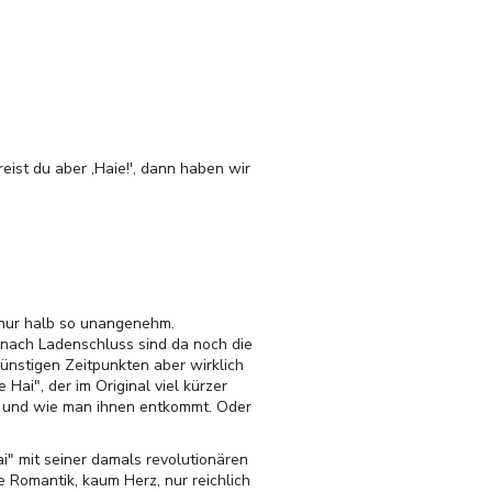
reist du aber ,Haie!', dann haben wir
nur halb so unangenehm.
nach Ladenschluss sind da noch die
nstigen Zeitpunkten aber wirklich
ai", der im Original viel kürzer
ul und wie man ihnen entkommt. Oder
ai" mit seiner damals revolutionären
 Romantik, kaum Herz, nur reichlich