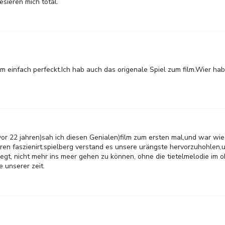
resieren mich total.
m einfach perfeckt.Ich hab auch das origenale Spiel zum film.Wier ha
 vor 22 jahren)sah ich diesen Genialen)film zum ersten mal,und war wie
ren faszienirt.spielberg verstand es unsere urängste hervorzuhohlen,u
t, nicht mehr ins meer gehen zu können, ohne die tietelmelodie im o
e unserer zeit.