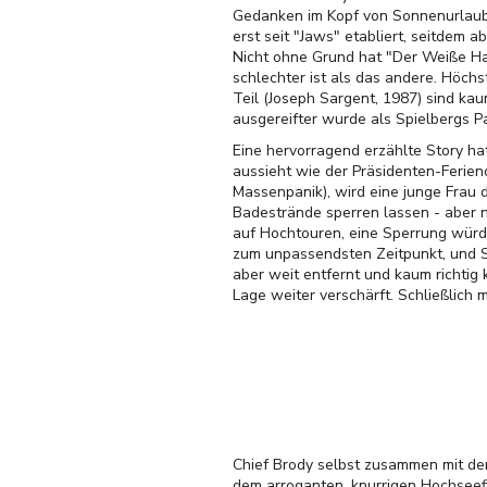
Gedanken im Kopf von Sonnenurlaube
erst seit "Jaws" etabliert, seitdem a
Nicht ohne Grund hat "Der Weiße Hai
schlechter ist als das andere. Höchs
Teil (Joseph Sargent, 1987) sind ka
ausgereifter wurde als Spielbergs 
Eine hervorragend erzählte Story ha
aussieht wie der Präsidenten-Ferieno
Massenpanik), wird eine junge Frau d
Badestrände sperren lassen - aber n
auf Hochtouren, eine Sperrung würde
zum unpassendsten Zeitpunkt, und Sic
aber weit entfernt und kaum richtig
Lage weiter verschärft. Schließlich 
Chief Brody selbst zusammen mit de
dem arroganten, knurrigen Hochseefi