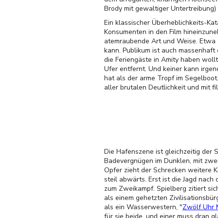
Brody mit gewaltiger Untertreibung) 
Ein klassischer Überheblichkeits-Kat
Konsumenten in den Film hineinzune
atemraubende Art und Weise. Etwa zu
kann. Publikum ist auch massenhaft d
die Feriengäste in Amity haben wollt
Ufer entfernt. Und keiner kann irge
hat als der arme Tropf im Segelboot. 
aller brutalen Deutlichkeit und mit fi
Die Hafenszene ist gleichzeitig der 
Badevergnügen im Dunklen, mit zwei
Opfer zieht der Schrecken weitere K
steil abwärts. Erst ist die Jagd na
zum Zweikampf. Spielberg zitiert sich
als einem gehetzten Zivilisationsbü
als ein Wasserwestern, "
Zwölf Uhr 
für sie beide, und einer muss dran g