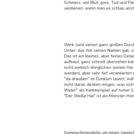
Schmerz, viel Blut, gore, Tod und Pa
verdienen, wenn man es schlau anst
Werk (und seinen ganz großen Durchb
Untier, das ihm seinen Namen gab, ü
Das ist ein kleines, aber feines De
aufbaut, ganz schnell übersehen kann
nicht wirklich dringlichen (einem Ha
werden), aber sehr tief verankerte
"da draußen" im Dunklen lauert, wä
nicht daran denken mögen, was sich
Water" als Kammerspiel auf hoher See
"Der Weiße Hai" ist als Monster-Horr
Sommerferienidylle um einen ziemlic