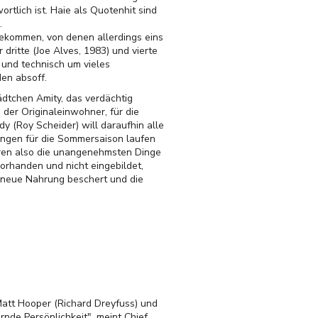
lich ist. Haie als Quotenhit sind
.
bekommen, von denen allerdings eins
dritte (Joe Alves, 1983) und vierte
 und technisch um vieles
en absoff.
ädtchen Amity, das verdächtig
 der Originaleinwohner, für die
dy (Roy Scheider) will daraufhin alle
tungen für die Sommersaison laufen
eren also die unangenehmsten Dinge
vorhanden und nicht eingebildet,
h neue Nahrung beschert und die
att Hooper (Richard Dreyfuss) und
nde Persönlichkeit", meint Chief