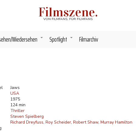
Filmszene.
VON FILMFANS, FÜR FILMFANS
sehen/Wiedersehen
Spotlight
Filmarchiv
+
+
el
Jaws
USA
1975
124 min
Thriller
Steven Spielberg
Richard Dreyfuss
Roy Scheider
Robert Shaw
Murray Hamilton
g