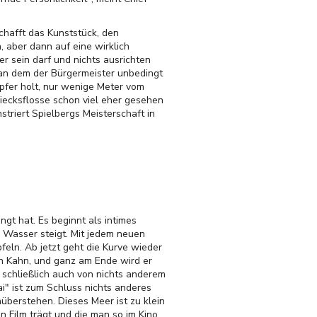
chafft das Kunststück, den
 aber dann auf eine wirklich
r sein darf und nichts ausrichten
i, an dem der Bürgermeister unbedingt
Opfer holt, nur wenige Meter vom
eiecksflosse schon viel eher gesehen
striert Spielbergs Meisterschaft in
ngt hat. Es beginnt als intimes
 Wasser steigt. Mit jedem neuen
feln. Ab jetzt geht die Kurve wieder
en Kahn, und ganz am Ende wird er
te schließlich auch von nichts anderem
i" ist zum Schluss nichts anderes
nüberstehen. Dieses Meer ist zu klein
n Film trägt und die man so im Kino