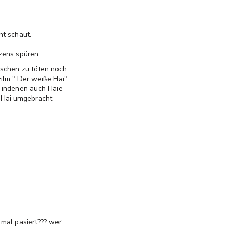
ht schaut.
zens spüren.
enschen zu töten noch
ilm " Der weiße Hai".
n indenen auch Haie
 Hai umgebracht
 mal pasiert??? wer