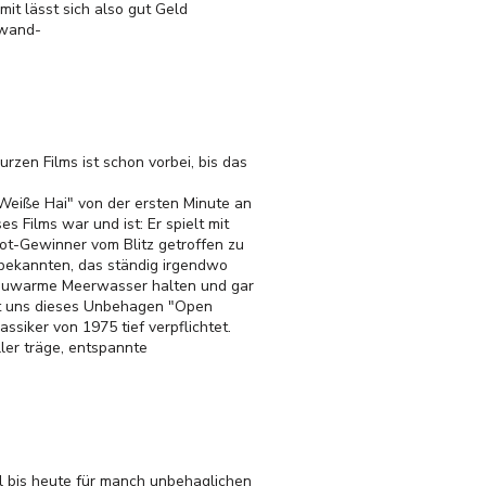
mit lässt sich also gut Geld
nwand-
zen Films ist schon vorbei, bis das
 Weiße Hai" von der ersten Minute an
 Films war und ist: Er spielt mit
pot-Gewinner vom Blitz getroffen zu
nbekannten, das ständig irgendwo
 lauwarme Meerwasser halten und gar
hat uns dieses Unbehagen "Open
siker von 1975 tief verpflichtet.
ller träge, entspannte
hl bis heute für manch unbehaglichen