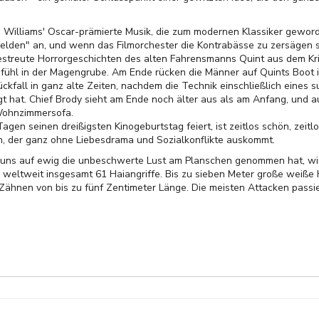
n Williams' Oscar-prämierte Musik, die zum modernen Klassiker geword
helden" an, und wenn das Filmorchester die Kontrabässe zu zersägen 
ngestreute Horrorgeschichten des alten Fahrensmanns Quint aus dem K
hl in der Magengrube. Am Ende rücken die Männer auf Quints Boot in
ckfall in ganz alte Zeiten, nachdem die Technik einschließlich eines 
t hat. Chief Brody sieht am Ende noch älter aus als am Anfang, und a
Wohnzimmersofa.
agen seinen dreißigsten Kinogeburtstag feiert, ist zeitlos schön, zeitl
ilm, der ganz ohne Liebesdrama und Sozialkonflikte auskommt.
 uns auf ewig die unbeschwerte Lust am Planschen genommen hat, wir
weltweit insgesamt 61 Haiangriffe. Bis zu sieben Meter große weiße
 Zähnen von bis zu fünf Zentimeter Länge. Die meisten Attacken passi