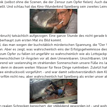
nik (selbst ohne die Szenen, die der Zensur zum Opfer fielen): Auch da
ellt. Und schlau hat das Kino-Wunderkind Spielberg sein zweites Lei
ruch) tatsächlich aufgezogen. Eine ganze Stunde des nicht gerade kur
berhaupt zum ersten Mal ins Bild kommt.
tail, das man wegen der buchstäblich mörderischen Spannung, die "Der
. Aber es zeigt, was wahrscheinlich eins der Erfolgsgeheimnisse dieses
i zum Opfer zu fallen ist ungefähr so wahrscheinlich wie als Lottojack
n menschlichen Ur-Ängsten vor all dem Unnennbaren, Unsichtbaren, U
hrend wir seelenruhig im strahlenden Sonnenschein unsere Füße ins
 denn in diesem weiten Wasser für fiese Dinge rumtreiben. Zuletzt 
 eindrucksvoll vorgeführt - und war damit selbstverständlich dem Klas
orfilm nicht neu, aber wahrscheinlich hat Spielberg als erster unser a
h realen Schrecken bereichert, der stilbildend geworden ist - und wo