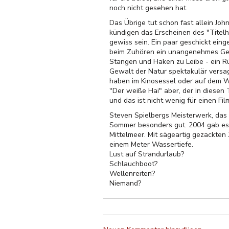
noch nicht gesehen hat.
Das Übrige tut schon fast allein Joh
kündigen das Erscheinen des "Titel
gewiss sein. Ein paar geschickt ei
beim Zuhören ein unangenehmes Gefü
Stangen und Haken zu Leibe - ein Rü
Gewalt der Natur spektakulär versag
haben im Kinosessel oder auf dem 
"Der weiße Hai" aber, der in diesen T
und das ist nicht wenig für einen F
Steven Spielbergs Meisterwerk, das
Sommer besonders gut. 2004 gab es 
Mittelmeer. Mit sägeartig gezackten
einem Meter Wassertiefe.
Lust auf Strandurlaub?
Schlauchboot?
Wellenreiten?
Niemand?