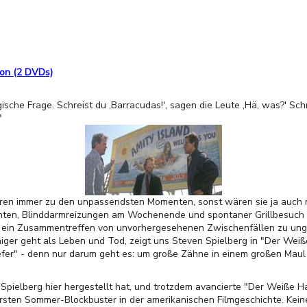
ion (2 DVDs)
ische Frage. Schreist du ,Barracudas!', sagen die Leute ,Hä, was?' Sch
"
en immer zu den unpassendsten Momenten, sonst wären sie ja auch 
hten, Blinddarmreizungen am Wochenende und spontaner Grillbesuch 
h ein Zusammentreffen von unvorhergesehenen Zwischenfällen zu ungü
er geht als Leben und Tod, zeigt uns Steven Spielberg in "Der Weiße H
Kiefer" - denn nur darum geht es: um große Zähne in einem großen Ma
n Spielberg hier hergestellt hat, und trotzdem avancierte "Der Weiße H
sten Sommer-Blockbuster in der amerikanischen Filmgeschichte. Keine