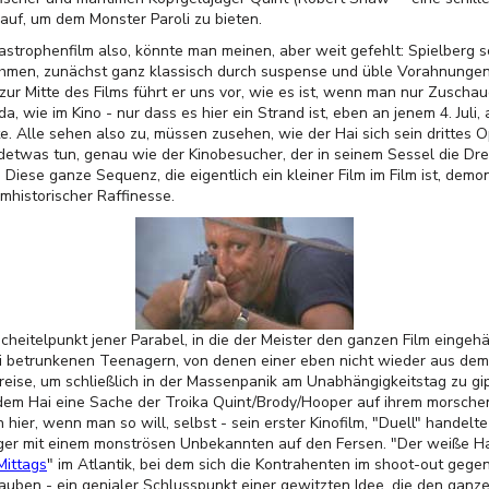
auf, um dem Monster Paroli zu bieten.
astrophenfilm also, könnte man meinen, aber weit gefehlt: Spielberg s
hmen, zunächst ganz klassisch durch suspense und üble Vorahnungen,
r Mitte des Films führt er uns vor, wie es ist, wenn man nur Zuschaue
a, wie im Kino - nur dass es hier ein Strand ist, eben an jenem 4. Jul
e. Alle sehen also zu, müssen zusehen, wie der Hai sich sein drittes 
ndetwas tun, genau wie der Kinobesucher, der in seinem Sessel die Dr
Diese ganze Sequenz, die eigentlich ein kleiner Film im Film ist, demon
lmhistorischer Raffinesse.
Scheitelpunkt jener Parabel, in die der Meister den ganzen Film eingehä
 betrunkenen Teenagern, von denen einer eben nicht wieder aus dem
reise, um schließlich in der Massenpanik am Unabhängigkeitstag zu gip
ch dem Hai eine Sache der Troika Quint/Brody/Hooper auf ihrem morsch
 hier, wenn man so will, selbst - sein erster Kinofilm, "Duell" handel
rger mit einem monströsen Unbekannten auf den Fersen. "Der weiße Ha
Mittags
" im Atlantik, bei dem sich die Kontrahenten im shoot-out gege
lauben - ein genialer Schlusspunkt einer gewitzten Idee, die den ganze