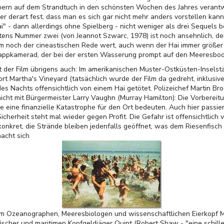
rn auf dem Strandtuch in den schönsten Wochen des Jahres verantwort
ber derart fest, dass man es sich gar nicht mehr anders vorstellen kann
" - dann allerdings ohne Spielberg - nicht weniger als drei Sequels 
tens Nummer zwei (von Jeannot Szwarc, 1978) ist noch ansehnlich, der 
um noch der cineastischen Rede wert, auch wenn der Hai immer größer
Pappkamerad, der bei der ersten Wasserung prompt auf den Meeresbod
t der Film übrigens auch: Im amerikanischen Muster-Ostküsten-Inselst
rt Martha's Vineyard (tatsächlich wurde der Film da gedreht, inklusive
es Nachts offensichtlich von einem Hai getötet. Polizeichef Martin Bro
icht mit Bürgermeister Larry Vaughn (Murray Hamilton): Die Vorberei
 eine finanzielle Katastrophe für den Ort bedeuten. Auch hier passi
herheit steht mal wieder gegen Profit. Die Gefahr ist offensichtlich 
 konkret, die Strände bleiben jedenfalls geöffnet, was dem Riesenfisc
macht sich
m Ozeanographen, Meeresbiologen und wissenschaftlichen Eierkopf M
scher und maritimen Kopfgeldjäger Quint (Robert Shaw - "eine schiller