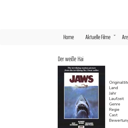
Direkt
zum
Inhalt
Home
Aktuelle Filme
An
+
Der weiße Hai
Originaltit
Land
Jahr
Laufzeit
Genre
Regie
Cast
Bewertun