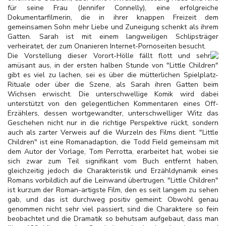
für seine Frau (Jennifer Connelly), eine erfolgreiche
Dokumentarfilmerin, die in ihrer knappen Freizeit dem
gemeinsamen Sohn mehr Liebe und Zuneigung schenkt als ihrem
Gatten. Sarah ist mit einem langweiligen Schlipsträger
verheiratet, der zum Onanieren Internet-Pornoseiten besucht.
Die Vorstellung dieser Vorort-Hölle fällt flott und sehr
amüsant aus, in der ersten halben Stunde von "Little Children"
gibt es viel zu lachen, sei es über die mütterlichen Spielplatz-
Rituale oder über die Szene, als Sarah ihren Gatten beim
Wichsen erwischt. Die unterschwellige Komik wird dabei
unterstützt von den gelegentlichen Kommentaren eines Off-
Erzählers, dessen wortgewandter, unterschwelliger Witz das
Geschehen nicht nur in die richtige Perspektive rückt, sondern
auch als zarter Verweis auf die Wurzeln des Films dient. "Little
Children" ist eine Romanadaption, die Todd Field gemeinsam mit
dem Autor der Vorlage, Tom Perrotta, erarbeitet hat, wobei sie
sich zwar zum Teil signifikant vom Buch entfernt haben,
gleichzeitig jedoch die Charakteristik und Erzähldynamik eines
Romans vorbildlich auf die Leinwand übertrugen. "Little Children"
ist kurzum der Roman-artigste Film, den es seit langem zu sehen
gab, und das ist durchweg positiv gemeint: Obwohl genau
genommen nicht sehr viel passiert, sind die Charaktere so fein
beobachtet und die Dramatik so behutsam aufgebaut, dass man