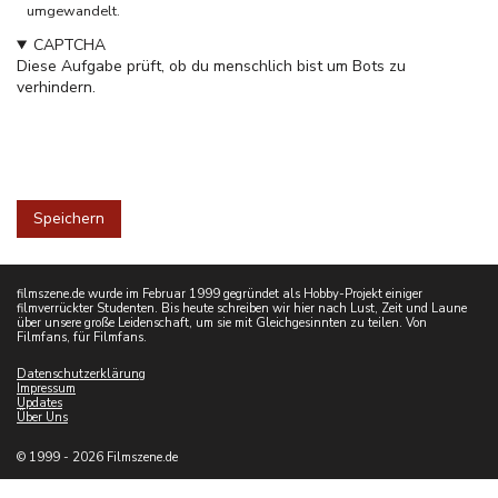
umgewandelt.
CAPTCHA
Diese Aufgabe prüft, ob du menschlich bist um Bots zu
verhindern.
filmszene.de wurde im Februar 1999 gegründet als Hobby-Projekt einiger
filmverrückter Studenten. Bis heute schreiben wir hier nach Lust, Zeit und Laune
über unsere große Leidenschaft, um sie mit Gleichgesinnten zu teilen. Von
Filmfans, für Filmfans.
Datenschutzerklärung
Impressum
Updates
Über Uns
© 1999 - 2026 Filmszene.de