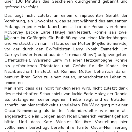
über 130 Minuten das Geschehen durchgehend gebannt und
gefesselt verfolgt.
Das liegt nicht zuletzt an einem omnipräsenten Gefühl der
Vorahnung, ein Unwohlsein, das selbst während des amüsanten
Anfangs in jeder Ecke lauert, und sich in der Person von Ronnie
McGorvey (Jackie Earle Haley) manifestiert. Ronnie saß zwei
Jahre im Gefängnis für
Entblößung vor einer Minderjährigen,
und versteckt sich nun im Haus seiner Mutter (Phyllis Somerville)
vor der durch den Ex-Polizisten Larry (Noah Emmerich, Jim
Carreys bester Freund aus der "Truman Show") aufgewiegelten
Öffentlichkeit. Während Larry mit einer Hetzkampagne Ronnie
als gefährlichen Triebtäter und Gefahr für die Kinder der
Nachbarschaft hinstellt, ist Ronnies Mutter beharrlich darum
bemüht, ihren Sohn zu einem neuen, unbescholtenen Leben zu
animieren.
Man ahnt, dass das nicht funktionieren wird, nicht zuletzt dank
des meisterhaften Schauspiels von Jackie Earle Haley, der Ronnie
als Gefangenen seiner eigenen Triebe zeigt und es trotzdem
schafft, ihm Menschlichkeit zu verleihen. Die Würdigung mit einer
Oscar-Nominierung als bester Nebendarsteller war mehr als
angebracht, die im Übrigen auch Noah Emmerich verdient gehabt
hätte. Und dass Kate Winslet für ihre Vorstellung hier
vollkommen berechtigt bereits ihre fünfte Oscar-Nominierung