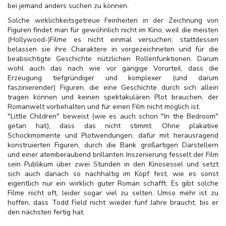
bei jemand anders suchen zu können.
Solche wirklichkeitsgetreue Feinheiten in der Zeichnung von
Figuren findet man für gewöhnlich nicht im Kino, weil die meisten
(Hollywood-)Filme es nicht einmal versuchen; stattdessen
belassen sie ihre Charaktere in vorgezeichneten und für die
beabsichtigte Geschichte nützlichen Rollenfunktionen. Darum
wohl auch das nach wie vor gängige Vorurteil, dass die
Erzeugung tiefgründiger und komplexer (und darum
faszinierender) Figuren, die eine Geschichte durch sich allein
tragen können und keinen spektakulären Plot brauchen, der
Romanwelt vorbehalten und für einen Film nicht möglich ist.
"Little Children" beweist (wie es auch schon "In the Bedroom"
getan hat), dass das nicht stimmt. Ohne plakative
Schockmomente und Plotwendungen, dafür mit herausragend
konstruierten Figuren, durch die Bank großartigen Darstellern
und einer atemberaubend brillanten Inszenierung fesselt der Film
sein Publikum über zwei Stunden in den Kinosessel und setzt
sich auch danach so nachhaltig im Kopf fest, wie es sonst
eigentlich nur ein wirklich guter Roman schafft. Es gibt solche
Filme nicht oft, leider sogar viel zu selten. Umso mehr ist zu
hoffen, dass Todd Field nicht wieder fünf Jahre braucht, bis er
den nächsten fertig hat.