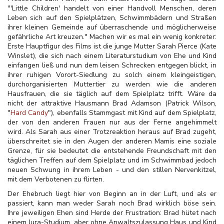
"'Little Children' handelt von einer Handvoll Menschen, deren
Leben sich auf den Spielplätzen, Schwimmbädern und Straßen
ihrer kleinen Gemeinde auf überraschende und möglicherweise
gefährliche Art kreuzen." Machen wir es mal ein wenig konkreter:
Erste Hauptfigur des Films ist die junge Mutter Sarah Pierce (Kate
Winslet), die sich nach einem Literaturstudium von Ehe und Kind
einfangen ließ und nun dem leisen Schrecken entgegen blickt, in
ihrer ruhigen Vorort-Siedlung zu solch einem kleingeistigen,
durchorganisierten Muttertier zu werden wie die anderen
Hausfrauen, die sie täglich auf dem Spielplatz trifft. Wäre da
nicht der attraktive Hausmann Brad Adamson (Patrick Wilson,
"
Hard Candy
"), ebenfalls Stammgast mit Kind auf dem Spielplatz,
der von den anderen Frauen nur aus der Ferne angehimmelt
wird. Als Sarah aus einer Trotzreaktion heraus auf Brad zugeht,
überschreitet sie in den Augen der anderen Mamis eine soziale
Grenze, für sie bedeutet die entstehende Freundschaft mit den
täglichen Treffen auf dem Spielplatz und im Schwimmbad jedoch
neuen Schwung in ihrem Leben - und den stillen Nervenkitzel,
mit dem Verbotenen zu flirten.
Der Ehebruch liegt hier von Beginn an in der Luft, und als er
passiert, kann man weder Sarah noch Brad wirklich böse sein.
Ihre jeweiligen Ehen sind Herde der Frustration: Brad hütet nach
einem Jura-Studium, aber ohne Anwaltszulassung Haus und Kind