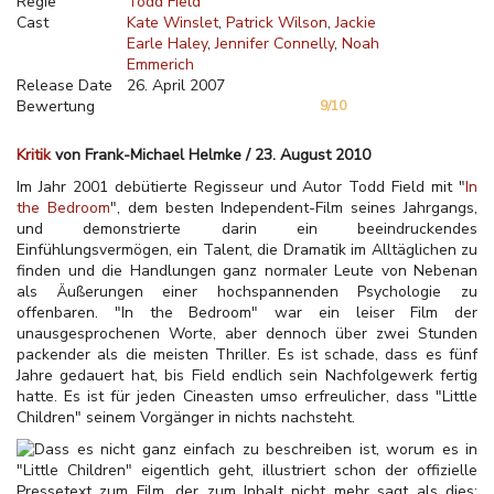
Regie
Todd Field
Cast
Kate Winslet
Patrick Wilson
Jackie
Earle Haley
Jennifer Connelly
Noah
Emmerich
Release Date
26. April 2007
Bewertung
9/10
Kritik
von Frank-Michael Helmke / 23. August 2010
Im Jahr 2001 debütierte Regisseur und Autor Todd Field mit "
In
the Bedroom
", dem besten Independent-Film seines Jahrgangs,
und demonstrierte darin ein beeindruckendes
Einfühlungsvermögen, ein Talent, die Dramatik im Alltäglichen zu
finden und die Handlungen ganz normaler Leute von Nebenan
als Äußerungen einer hochspannenden Psychologie zu
offenbaren. "In the Bedroom" war ein leiser Film der
unausgesprochenen Worte, aber dennoch über zwei Stunden
packender als die meisten Thriller. Es ist schade, dass es fünf
Jahre gedauert hat, bis Field endlich sein Nachfolgewerk fertig
hatte. Es ist für jeden Cineasten umso erfreulicher, dass "Little
Children" seinem Vorgänger in nichts nachsteht.
Dass es nicht ganz einfach zu beschreiben ist, worum es in
"Little Children" eigentlich geht, illustriert schon der offizielle
Pressetext zum Film, der zum Inhalt nicht mehr sagt als dies: