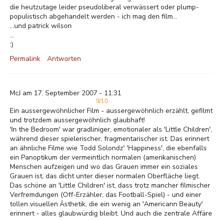
die heutzutage leider pseudoliberal verwässert oder plump-
populistisch abgehandelt werden - ich mag den film...
...und patrick wilson
...
:)
Permalink
Antworten
McJ am 17. September 2007 - 11:31
9/10
Ein aussergewöhnlicher Film - aussergewöhnlich erzählt, gefilmt
und trotzdem aussergewöhnlich glaubhaft!
'In the Bedroom' war gradliniger, emotionaler als 'Little Children',
während dieser spielerischer, fragmentarischer ist. Das erinnert
an ähnliche Filme wie Todd Solondz' 'Happiness', die ebenfalls
ein Panoptikum der vermeintlich normalen (amerikanischen)
Menschen aufzeigen und wo das Grauen immer ein soziales
Grauen ist, das dicht unter dieser normalen Oberfläche liegt.
Das schöne an 'Little Children' ist, dass trotz mancher filmischer
Verfremdungen (Off-Erzähler, das Football-Spiel) - und einer
tollen visuellen Ästhetik, die ein wenig an 'Americann Beauty'
erinnert - alles glaubwürdig bleibt. Und auch die zentrale Affäre