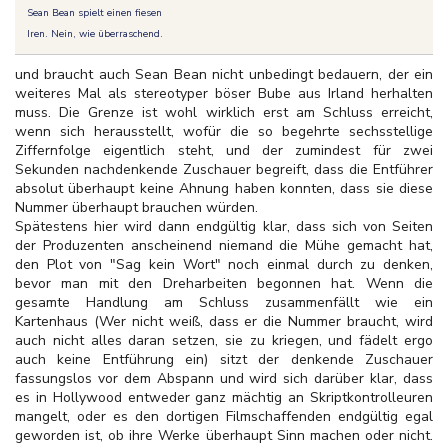
Sean Bean spielt einen fiesen
Iren. Nein, wie überraschend.
und braucht auch Sean Bean nicht unbedingt bedauern, der ein
weiteres Mal als stereotyper böser Bube aus Irland herhalten
muss. Die Grenze ist wohl wirklich erst am Schluss erreicht,
wenn sich herausstellt, wofür die so begehrte sechsstellige
Ziffernfolge eigentlich steht, und der zumindest für zwei
Sekunden nachdenkende Zuschauer begreift, dass die Entführer
absolut überhaupt keine Ahnung haben konnten, dass sie diese
Nummer überhaupt brauchen würden.
Spätestens hier wird dann endgültig klar, dass sich von Seiten
der Produzenten anscheinend niemand die Mühe gemacht hat,
den Plot von "Sag kein Wort" noch einmal durch zu denken,
bevor man mit den Dreharbeiten begonnen hat. Wenn die
gesamte Handlung am Schluss zusammenfällt wie ein
Kartenhaus (Wer nicht weiß, dass er die Nummer braucht, wird
auch nicht alles daran setzen, sie zu kriegen, und fädelt ergo
auch keine Entführung ein) sitzt der denkende Zuschauer
fassungslos vor dem Abspann und wird sich darüber klar, dass
es in Hollywood entweder ganz mächtig an Skriptkontrolleuren
mangelt, oder es den dortigen Filmschaffenden endgültig egal
geworden ist, ob ihre Werke überhaupt Sinn machen oder nicht.