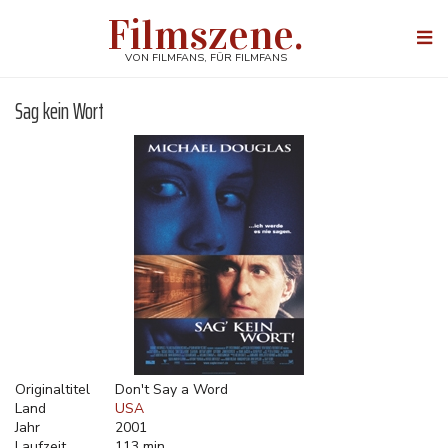
Direkt
Filmszene.
zum
Togg
Inhalt
navi
VON FILMFANS, FÜR FILMFANS
Sag kein Wort
Originaltitel
Don't Say a Word
Land
USA
Jahr
2001
Laufzeit
113 min