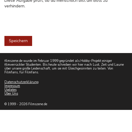
Diese Aufgabe prüft, ob du menschlich bist um Bots zu
verhindern.
filmszene.de wurde im Februar 1999 gegründet als Hobby-Projekt einiger
filmverrückter Studenten. Bis heute schreiben wir hier nach Lust, Zeit und Laune
über unsere große Leidenschaft, um sie mit Gleichgesinnten zu teilen. Von
Filmfans, für Filmfans.
Datenschutzerklärung
Impressum
Updates
Über Uns
© 1999 - 2026 Filmszene.de