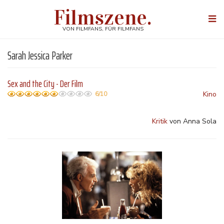
Direkt
Filmszene.
zum
Togg
Inhalt
navi
VON FILMFANS, FÜR FILMFANS
Sarah Jessica Parker
Sex and the City - Der Film
Kino
6/10
Kritik
von Anna Sola