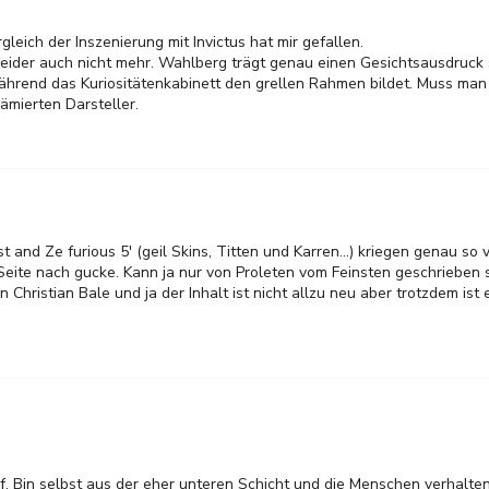
eich der Inszenierung mit Invictus hat mir gefallen.
ider auch nicht mehr. Wahlberg trägt genau einen Gesichtsausdruck s
während das Kuriositätenkabinett den grellen Rahmen bildet. Muss man
mierten Darsteller.
 and Ze furious 5' (geil Skins, Titten und Karren...) kriegen genau so v
Seite nach gucke. Kann ja nur von Proleten vom Feinsten geschrieben s
n Christian Bale und ja der Inhalt ist nicht allzu neu aber trotzdem ist 
pf. Bin selbst aus der eher unteren Schicht und die Menschen verhalten 