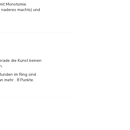
 mit Monotomie.
ts naderes machts) und
erade die Kunst keinen
h.
 Runden im Ring sind
n mehr . 8 Punkte.