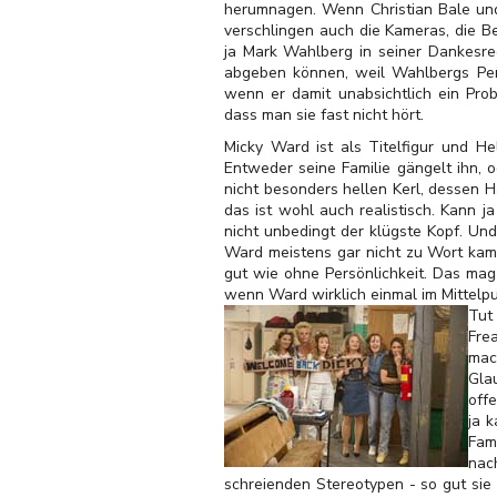
herumnagen. Wenn Christian Bale und 
verschlingen auch die Kameras, die B
ja Mark Wahlberg in seiner Dankesre
abgeben können, weil Wahlbergs Per
wenn er damit unabsichtlich ein Pro
dass man sie fast nicht hört.
Micky Ward ist als Titelfigur und He
Entweder seine Familie gängelt ihn, 
nicht besonders hellen Kerl, dessen 
das ist wohl auch realistisch. Kann j
nicht unbedingt der klügste Kopf. Und
Ward meistens gar nicht zu Wort kam 
gut wie ohne Persönlichkeit. Das mag
wenn Ward wirklich einmal im Mittelpu
Tut
Fre
mac
Gla
off
ja 
Fam
nac
schreienden Stereotypen - so gut sie