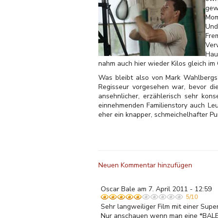
gew
Mom
Und
Fre
Ver
Hau
nahm auch hier wieder Kilos gleich im
Was bleibt also von Mark Wahlbergs 
Regisseur vorgesehen war, bevor die
ansehnlicher, erzählerisch sehr kons
einnehmenden Familienstory auch Leut
eher ein knapper, schmeichelhafter P
Neuen Kommentar hinzufügen
Oscar Bale am 7. April 2011 - 12:59
5/10
Sehr langweiliger Film mit einer Supe
Nur anschauen wenn man eine *BALE*