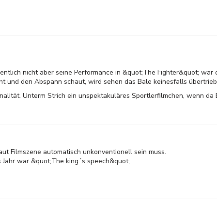
!
igentlich nicht aber seine Performance in &quot;The Fighter&quot; war o
ht und den Abspann schaut, wird sehen das Bale keinesfalls übertrieb
nalität. Unterm Strich ein unspektakuläres Sportlerfilmchen, wenn da B
laut Filmszene automatisch unkonventionell sein muss.
s Jahr war &quot;The king´s speech&quot;.