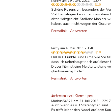
Kenny am 19. April 2011 - 12:44
6/10
Schöne Rezension, besonders der Vergl
Viel hinzufügen kann man dem dann le
alter Holzgesicht-Stallone Manier), 
haben, auch nicht wegen der Oscarprä
Permalink
Antworten
leroy am 6. Mai 2011 - 1:40
8/10
HAHA 6 Punkte...und Filme wie 'Ze fast
dass ich ueberhaupt noch auf dieser 
Dieser Film ist eine Meisterleistung vo
glaubwuerdig zudem.
Permalink
Antworten
Auch wenn es vllt Stereotypen
Markus54321 am 21. Juli 2013 - 22:17
Auch wenn es vllt Stereotypen sind.
Es trifft leider den Nagel auf dem Ko