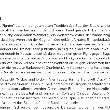
1
 Fighter" steht in der guten alten Tradition des Sportler-Biopic, wie s
so oft hat man hier auch ordentlich gerafft und geändert). Der hier in
ish" Micky Ward (Mark Wahlberg), ein Weltergewichtler, der wahnsinnig
ückschlug, wenn sich der Gegner müde gekämpft hatte. Ein spektakulär
rafie sich aber zum Großteil mit seiner nicht weniger spektakulären Fam
bruder und Trainer Dicky (Christian Bale) gilt als 'der Stolz von Lowe
ustriestadt in Massachussetts), da er mal einen guten Fight gegen Sug
zzeiten sind lange vorbei. Mittlerweile ist Dicky crackabhängig und stän
agerin von Micky, verschließt vor der Wahrheit die Augen. Zusammen bi
s er die resolute Barkeeperin Charlene (Amy Adams) kennenlernt, muss
s Nichts laufen lassen will, oder ob es nicht Zeit wird, sich von seine
. Vielleicht "Mickey und Dicky - Vier Fäuste für 'ne Handvoll Crack"
de Niro inspirieren lassen: "The Fighter - Mein Drogen-geschädigt
lebnis damit allemal werden. Denn dieser Film und seine Hauptrolle
, in der sie beteiligt sind, von seinen Co-Stars Christian Bale und M
 heißt, das wir hier zwei der besten Schauspielleistungen der letzten
e Academy das Schaulaufen der Subtilität vorzieht.
zogenem Schauspiel gern davon, die Darsteller würden an der Kul