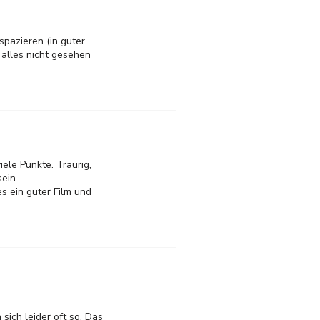
pazieren (in guter
 alles nicht gesehen
iele Punkte. Traurig,
ein.
es ein guter Film und
sich leider oft so. Das