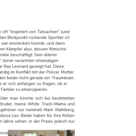
o oft "inspiriert von Tatsachen" (und
 den Blickpunkt rückende Sportler ist
 viel einstecken konnte, und dann
er Kämpfer also, dessen filmische
ilie beschäftigt: Sein älterer
ll' (einer verarmten ehemaligen
ar Ray Leonard gezeigt hat. Diese
dig im Konflikt mit der Polizei. Mutter
lden beide nicht gerade ein Traumteam,
 er sich anfangen zu fragen, ob er
r Familie zu emanzipieren.
. Oder man könnte sich bei bestimmten
er Bruder, meine White Trash-Mama und
 gehören nur nominell Mark Wahlberg,
elissa Leo. Beide haben für ihre Rollen
 Jahre sehen, in der Praxis jedoch nur
isse