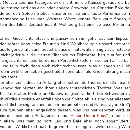
Melissa Leo hier loslegen, wird nicht nur die Kulisse gekaut, die be
eleuchtung und das eine oder andere Crewmitglied. Christian Bale da
de bei den Golden Globes, dass er nur so eine laute Performance h
formance so leise war. Wahrere Worte konnte Bale kaum finden, 
blem des Films deutlich macht: Wahlberg hat eine so leise Performa
ld der Geschichte blass und passiv, von ihm geht fast kein Impuls 
oder später dann seine Freundin. Und Wahlberg spielt Ward entspreche
Haupteigenschaft darin besteht, dass er halt wahnsinnig viel einste
a nicht jeder wie die Herren Klitschko mit Doktortitel herumlaufen u
 angesichts der überbordenden Persönlichkeiten in seiner Familie ka
und falls doch, dann auch nicht recht wusste, was er sagen soll. Abe
 dem wirklichen Leben geschuldet sein, aber als Kinoerfahrung macht
nkt steht.
 er aber zumindest zu Anfang eher selten, dort ist es die Christian
akshow der Mutter und ihrer sieben schrecklichen Töchter. Was se
ht, dafür aber Punkte an Glaubwürdigkeit verliert. Die Schwestern 
ubwürdigkeitsskala ebenfalls oben die Spitze ab, sie sind hier allesa
ensichtlich einzig rauchen, dumm-herum-sitzen und Haarspray-in-Gro
kaum glauben, aber angesichts dessen, was uns hier geboten wird, s
ilie der boxenden Protagonistin aus "
Million Dollar Baby
" ja fast sc
h allem was man so hört, Leo und Bale eher noch abgemildert 
 von der Wirklichkeit auch begründet sein mögen - wirken einzig Wahl