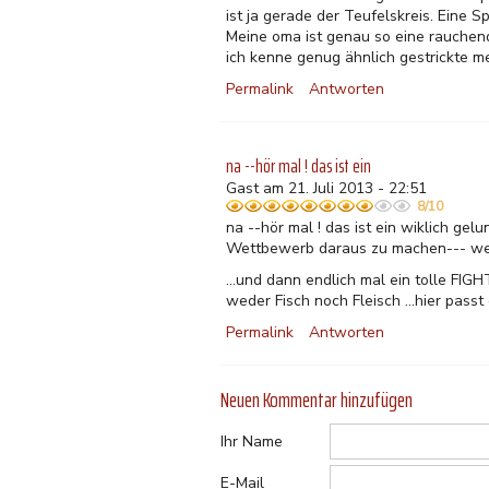
ist ja gerade der Teufelskreis. Eine 
Meine oma ist genau so eine rauchend
ich kenne genug ähnlich gestrickte m
Permalink
Antworten
na --hör mal ! das ist ein
Gast am 21. Juli 2013 - 22:51
8/10
na --hör mal ! das ist ein wiklich ge
Wettbewerb daraus zu machen--- wer
...und dann endlich mal ein tolle FIG
weder Fisch noch Fleisch ...hier pass
Permalink
Antworten
Neuen Kommentar hinzufügen
Ihr Name
E-Mail