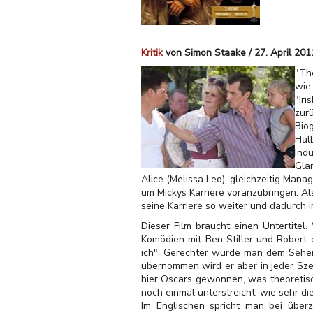
Kritik
von Simon Staake / 27. April 201
"The
wie 
"Ir
zur
Biog
Halb
Ind
Glan
Alice (Melissa Leo), gleichzeitig Man
um Mickys Karriere voranzubringen. Al
seine Karriere so weiter und dadurch in
Dieser Film braucht einen Untertitel
Komödien mit Ben Stiller und Robert 
ich". Gerechter würde man dem Seher
übernommen wird er aber in jeder Szene
hier Oscars gewonnen, was theoretisch
noch einmal unterstreicht, wie sehr di
Im Englischen spricht man bei über