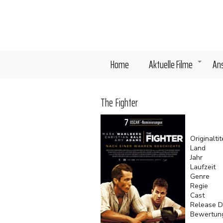
Direkt
zum
Inhalt
Home
Aktuelle Filme
An
+
The Fighter
Originaltit
Land
Jahr
Laufzeit
Genre
Regie
Cast
Release D
Bewertun