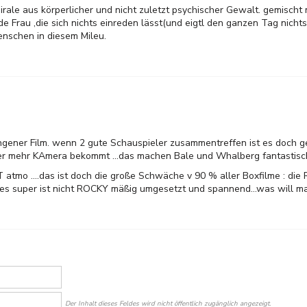
Spirale aus körperlicher und nicht zuletzt psychischer Gewalt. gemischt
e Frau ,die sich nichts einreden lässt(und eigtl den ganzen Tag nich
enschen in diesem Mileu.
lungener Film. wenn 2 gute Schauspieler zusammentreffen ist es doch g
 mehr KAmera bekommt ...das machen Bale und Whalberg fantastisc
HT atmo ....das ist doch die große Schwäche v 90 % aller Boxfilme : die
t es super ist nicht ROCKY mäßig umgesetzt und spannend...was will ma
Der Inhalt dieses Feldes wird nicht öffentlich zugänglich angezeigt.