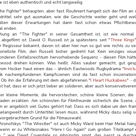
e ist eben authentisch und echt langweilig.
he Fighter" behaupten, aber fast. Routiniert hangelt sich der Film a
rittel sehr gut ausmalen, wie die Geschichte weiter geht und wel
llen dieser Erwartungen hat dann fast schon etwas Pflichtbewu
al enden.
hung an "The Fighter" in seiner Gesamtheit ist, ist wie normal
 abgefilmt ist. David O. Russell ist ja spätestens seit "
Three Kings
her Regisseur bekannt, davon ist aber hier nun so gut wie nichts zu s
onellste Film, den Russell bisher gedreht hat. Kein einziges visue
sonderen Einfallsreichtum hervorhebende Sequenz - diesen Film hätt
wood drehen können. Was heißt: Alles sauber gemacht, gut gespi
g vom Hocker haut einen das - ähnlich Eastwoods Rugbydrama "
Invict
tik nachempfundenen Kampfszenen sind da fast schon inszenatori
. Ob ihn die Erfahrung mit dem abgefahrenen "
I Heart Huckabees
" - d
t hat, dass er sich jetzt lieber an solideren, aber auch konservativer
er kleine Momente, die hervorstechen, schöne kleine Szenen, die 
den erzählen. Am schönsten für Filmfreunde sicherlich die Szene, 
dem er angeblich viel Gutes gehört hat. Dass es sich dabei um den fr
elangweilt durch Untertitel lesen muss, während Micky dazu selig sc
rvorgebrachtem Grund für die Filmauswahl.
onofskys "The Wrestler" ist auch Micky Ward beim Hair Metal häng
, wenn er zu
Whitesnakes "Here I Go Again" zum großen Titelkampf e
..." wie David Coverdale so inbrünstig singt, das passt ja durch