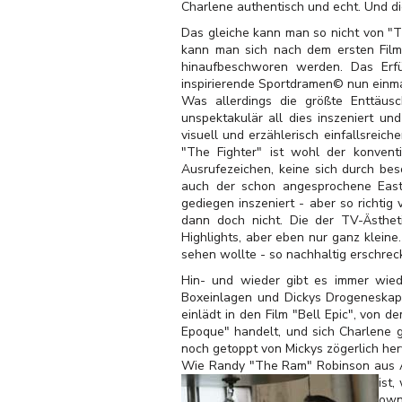
Charlene authentisch und echt. Und di
Das gleiche kann man so nicht von "T
kann man sich nach dem ersten Filmd
hinaufbeschworen werden. Das Erfü
inspirierende Sportdramen© nun einm
Was allerdings die größte Enttäusc
unspektakulär all dies inszeniert und
visuell und erzählerisch einfallsreic
"The Fighter" ist wohl der konventi
Ausrufezeichen, keine sich durch be
auch der schon angesprochene East
gediegen inszeniert - aber so richti
dann doch nicht. Die der TV-Ästhe
Highlights, aber eben nur ganz kleine
sehen wollte - so nachhaltig erschreck
Hin- und wieder gibt es immer wied
Boxeinlagen und Dickys Drogeneskapa
einlädt in den Film "Bell Epic", von 
Epoque" handelt, und sich Charlene g
noch getoppt von Mickys zögerlich he
Wie Randy "The Ram" Robinson aus Ar
ist
own