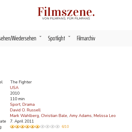
Filmszene.
VON FILMFANS, FÜR FILMFANS
sehen/Wiedersehen
Spotlight
Filmarchiv
+
+
el
The Fighter
USA
2010
110 min
Sport
Drama
David O. Russell
Mark Wahlberg
Christian Bale
Amy Adams
Melissa Leo
ate
7. April 2011
g
6/10