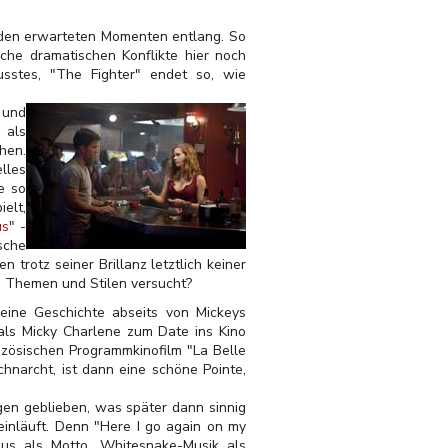
n den erwarteten Momenten entlang. So
che dramatischen Konflikte hier noch
sstes, "The Fighter" endet so, wie
 und
" als
ehen.
lles
e so
elt,
us
" -
sche
en trotz seiner Brillanz letztlich keiner
en Themen und Stilen versucht?
eine Geschichte abseits von Mickeys
als Micky Charlene zum Date ins Kino
anzösischen Programmkinofilm "La Belle
hnarcht, ist dann eine schöne Pointe,
en geblieben, was später dann sinnig
inläuft. Denn "Here I go again on my
aus als Motto. Whitesnake-Musik als