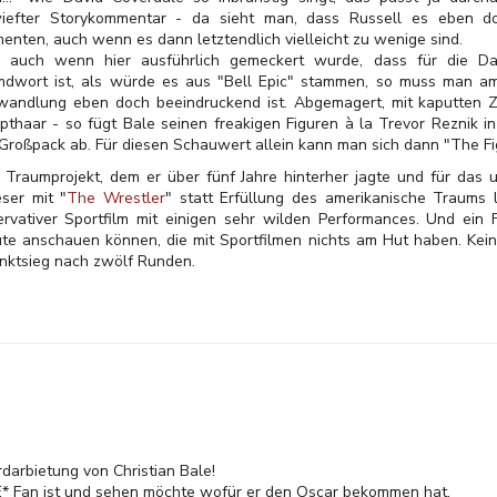
iefter Storykommentar - da sieht man, dass Russell es eben d
enten, auch wenn es dann letztendlich vielleicht zu wenige sind.
 auch wenn hier ausführlich gemeckert wurde, dass für die Dars
mdwort ist, als würde es aus "Bell Epic" stammen, so muss man am
wandlung eben doch beeindruckend ist. Abgemagert, mit kaputten 
pthaar - so fügt Bale seinen freakigen Figuren à la Trevor Reznik i
 Großpack ab. Für diesen Schauwert allein kann man sich dann "The F
Traumprojekt, dem er über fünf Jahre hinterher jagte und für das u
ser mit "
The Wrestler
" statt Erfüllung des amerikanische Traums 
ervativer Sportfilm mit einigen sehr wilden Performances. Und ein
e anschauen können, die mit Sportfilmen nichts am Hut haben. Kein
unktsieg nach zwölf Runden.
rdarbietung von Christian Bale!
 Fan ist und sehen möchte wofür er den Oscar bekommen hat.