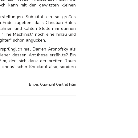
och kann mit den gewitzten kleinen
tellungen Subtilität ein so großes
 Ende zugeben, dass Christian Bales
Zähnen und kahlen Stellen im dünnen
n "The Machinist" noch eine hinzu und
ighter" schon angucken.
rsprünglich mal Darren Aronofsky als
lieber dessen Antithese erzählte? Ein
 Film, den sich dank der breiten Raum
 cineastischer Knockout also, sondern
Bilder: Copyright
Central Film