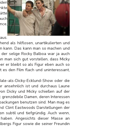
iden
nkte
ätte
auch
nce,
aus.
nd als hilflosen, unartikulierten und
cken kann. Das kann man so machen und
nd der selige Rocky Balboa war ja auch
nn man sich gut vorstellen, dass Micky
r er bleibt so als Figur eben auch so
 es den Film flach und uninteressant,
-Bale-als-Dicky-Ecklund-Show oder die
hr ansehnlich ist und durchaus Laune
von Dicky und Micky schießen auf der
mt grenzdebile Damen, deren Interessen
ßpackungen benutzen sind. Man mag es
ind Clint Eastwoods Darstellungen der
hon subtil und tiefgründig. Auch wenn,
haben. Angesichts dieser Masse an
bergs Figur sowie die seiner Freundin