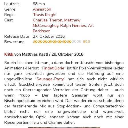
Laufzeit
98 min
Genre
Animation
Regie
Travis Knight
Cast
Charlize Theron
Matthew
McConaughey
Ralph Fiennes
Art
Parkinson
Release Date
27. Oktober 2016
Bewertung
8/10
Kritik
von Matthias Kastl / 28. Oktober 2016
So ein bisschen ist man ja dann doch enttäuscht vom bisherigen
Animations-Herbst. “
Findet Dorie
“ ist für Pixar-Verhältnisse leider
nur ganz ordentlich geworden und die Hoffnung auf eine
ungewöhnliche “
Sausage-Party
“ hat sich auch nicht wirklich
erfüllt. Glücklicherweise kommt auf leisen Sohlen jetzt doch
noch ein überzeugender Vertreter der Gattung daher – auch
wenn “Kubo – Der tapfere Samurai“ wohl nur ein
Nischenpublikum erreichen wird. Das wiederum ist schade, denn
der faszinierende Mix aus Stop-Motion- und Computertechnik
bietet nicht nur eine ungewöhnliche und wundervoll
anzuschauende Optik, sondern kommt auch noch mit einer
Riesenportion Herz und Charme daher.