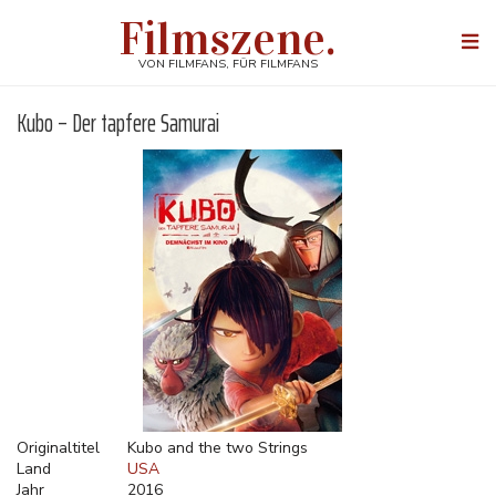
Direkt
Filmszene.
zum
Togg
Inhalt
navi
VON FILMFANS, FÜR FILMFANS
Kubo – Der tapfere Samurai
Originaltitel
Kubo and the two Strings
Land
USA
Jahr
2016