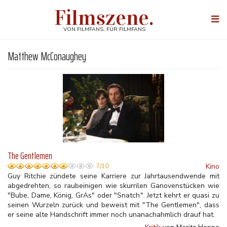
Direkt
Filmszene.
zum
Togg
Inhalt
navi
VON FILMFANS, FÜR FILMFANS
Matthew McConaughey
The Gentlemen
Kino
7/10
Guy Ritchie zündete seine Karriere zur Jahrtausendwende mit
abgedrehten, so raubeinigen wie skurrilen Ganovenstücken wie
"Bube, Dame, König, GrAs" oder "Snatch". Jetzt kehrt er quasi zu
seinen Wurzeln zurück und beweist mit "The Gentlemen", dass
er seine alte Handschrift immer noch unanachahmlich drauf hat.