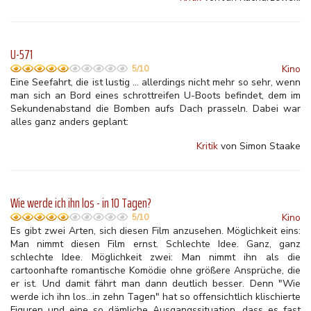
U-571
Kino
5/10
Eine Seefahrt, die ist lustig ... allerdings nicht mehr so sehr, wenn
man sich an Bord eines schrottreifen U-Boots befindet, dem im
Sekundenabstand die Bomben aufs Dach prasseln. Dabei war
alles ganz anders geplant:
Kritik
von Simon Staake
Wie werde ich ihn los - in 10 Tagen?
Kino
5/10
Es gibt zwei Arten, sich diesen Film anzusehen. Möglichkeit eins:
Man nimmt diesen Film ernst. Schlechte Idee. Ganz, ganz
schlechte Idee. Möglichkeit zwei: Man nimmt ihn als die
cartoonhafte romantische Komödie ohne größere Ansprüche, die
er ist. Und damit fährt man dann deutlich besser. Denn "Wie
werde ich ihn los...in zehn Tagen" hat so offensichtlich klischierte
Figuren und eine so dämliche Ausgangssituation, dass es fast