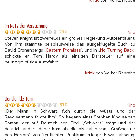
Kritik
von Moritz Hoppe
Im Netz der Versuchung
Kino
7/10
Steven Knight ist zweifellos ein großes Regie-und Autorentalent.
Von ihm stammte beispielsweise das ausgeklügelte Buch zu
David Cronenbergs „
Eastern Promises
“, und in „
No Turning Back
“
schickte er Tom Hardy als einzigen Darsteller auf eine
neunzigminütige Autofahrt.
Kritik
von Volker Robrahn
Der dunkle Turm
Kino
6/10
„Der Mann in Schwarz floh durch die Wüste und der
Revolvermann folgte ihm“. So begann einst Stephen King seinen
Roman, der auf Deutsch den Titel „Schwarz“ trägt und der
deutlich anders daher kam als die bis dahin vom „Großmeister
des Horrors“ veröffentlichten Publikumserfolge. Etwas abseitig,