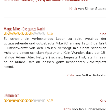
Mud - Kein Ausweg (DVD) bei Amazon bestellen >>>
Kritik
von Simon Staake
Magic Mike - Die ganze Nacht
Kino
7/10
Es scheint ein verlockendes Leben zu sein, welches der
gutaussehende und gutgebaute Mike (Channing Tatum) da führt
– umschwärmt von den Frauen, versorgt mit einem schnellen
Auto und einem schicken Apartment. Kein Wunder, dass der 19-
jährige Adam (Alex Pettyfer) schnell begeistert ist, als ihn sein
neuer Kumpel mit an dessen ganz besonderen Arbeitsplatz
nimmt.
Kritik
von Volker Robrahn
Dämonisch
Kino
7/10
Kritik
von Jan Kucharzewski