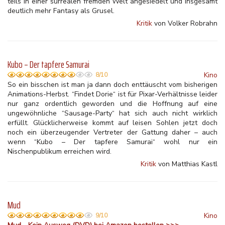
teils in einer surrealen fremden Welt angesiedelt und insgesamt
deutlich mehr Fantasy als Grusel.
Kritik
von Volker Robrahn
Kubo – Der tapfere Samurai
Kino
8/10
So ein bisschen ist man ja dann doch enttäuscht vom bisherigen
Animations-Herbst. “Findet Dorie“ ist für Pixar-Verhältnisse leider
nur ganz ordentlich geworden und die Hoffnung auf eine
ungewöhnliche “Sausage-Party“ hat sich auch nicht wirklich
erfüllt. Glücklicherweise kommt auf leisen Sohlen jetzt doch
noch ein überzeugender Vertreter der Gattung daher – auch
wenn “Kubo – Der tapfere Samurai“ wohl nur ein
Nischenpublikum erreichen wird.
Kritik
von Matthias Kastl
Mud
Kino
9/10