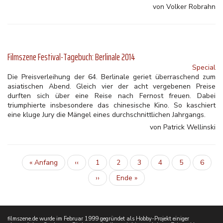
von Volker Robrahn
Filmszene Festival-Tagebuch: Berlinale 2014
Special
Die Preisverleihung der 64. Berlinale geriet überraschend zum
asiatischen Abend. Gleich vier der acht vergebenen Preise
durften sich über eine Reise nach Fernost freuen. Dabei
triumphierte insbesondere das chinesische Kino. So kaschiert
eine kluge Jury die Mängel eines durchschnittlichen Jahrgangs.
von Patrick Wellinski
Erste
« Anfang
Vorherige
‹‹
Inhalt
1
Aktuelle
2
Inhalt
3
Inhalt
4
Inhalt
5
Inhalt
6
Seitennummerierung
Seite
Seite
Seite
Nächste
››
Letzte
Ende »
Seite
Seite
filmszene.de wurde im Februar 1999 gegründet als Hobby-Projekt einiger