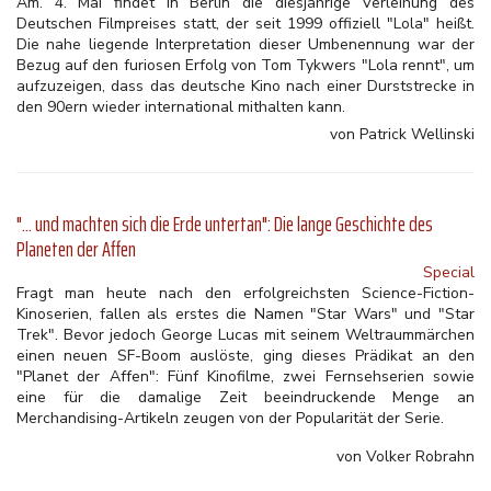
Am. 4. Mai findet in Berlin die diesjährige Verleihung des
Deutschen Filmpreises statt, der seit 1999 offiziell "Lola" heißt.
Die nahe liegende Interpretation dieser Umbenennung war der
Bezug auf den furiosen Erfolg von Tom Tykwers "Lola rennt", um
aufzuzeigen, dass das deutsche Kino nach einer Durststrecke in
den 90ern wieder international mithalten kann.
von Patrick Wellinski
"... und machten sich die Erde untertan": Die lange Geschichte des
Planeten der Affen
Special
Fragt man heute nach den erfolgreichsten Science-Fiction-
Kinoserien, fallen als erstes die Namen "Star Wars" und "Star
Trek". Bevor jedoch George Lucas mit seinem Weltraummärchen
einen neuen SF-Boom auslöste, ging dieses Prädikat an den
"Planet der Affen": Fünf Kinofilme, zwei Fernsehserien sowie
eine für die damalige Zeit beeindruckende Menge an
Merchandising-Artikeln zeugen von der Popularität der Serie.
von Volker Robrahn