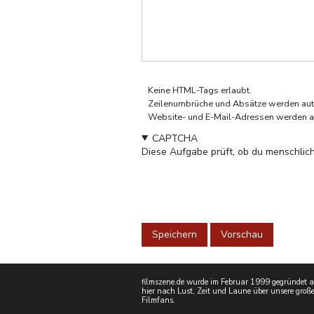
Keine HTML-Tags erlaubt.
Zeilenumbrüche und Absätze werden aut
Website- und E-Mail-Adressen werden a
CAPTCHA
Diese Aufgabe prüft, ob du menschlich
filmszene.de wurde im Februar 1999 gegründet als
hier nach Lust, Zeit und Laune über unsere große
Filmfans.