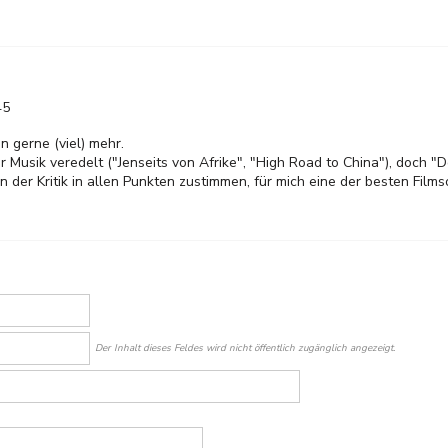
45
n gerne (viel) mehr.
er Musik veredelt ("Jenseits von Afrike", "High Road to China"), doch "
nn der Kritik in allen Punkten zustimmen, für mich eine der besten Fil
Der Inhalt dieses Feldes wird nicht öffentlich zugänglich angezeigt.