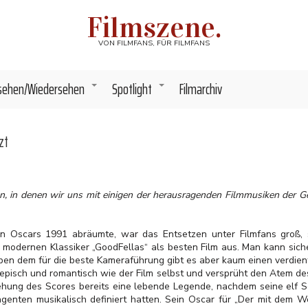
Filmszene.
VON FILMFANS, FÜR FILMFANS
sehen/Wiedersehen
Spotlight
Filmarchiv
+
+
zt
ten, in denen wir uns mit einigen der herausragenden Filmmusiken der 
en Oscars 1991 abräumte, war das Entsetzen unter Filmfans groß,
odernen Klassiker „GoodFellas“ als besten Film aus. Man kann sich
eben dem für die beste Kameraführung gibt es aber kaum einen verdien
o episch und romantisch wie der Film selbst und versprüht den Atem 
tehung des Scores bereits eine lebende Legende, nachdem seine elf
enten musikalisch definiert hatten. Sein Oscar für „Der mit dem Wol