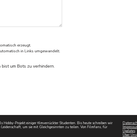
omatisch erzeugt.
utomatisch in Links umgewandelt.
 bist um Bots zu verhindern.
 Hobby-Projekt einiger filmverrückter Studenten. Bis heute schreiben wir
Datensch
 Leidenschaft, um sie mit Gleichgesinnten zu teilen. Von Filmfans, für
Impressu
Updates
Über Uns