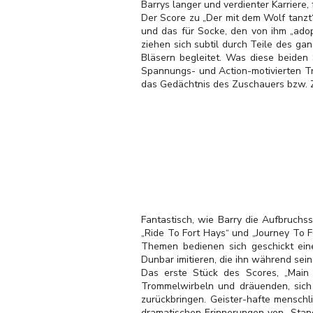
Barrys langer und verdienter Karriere, 
Der Score zu „Der mit dem Wolf tanzt
und das für Socke, den von ihm „adop
ziehen sich subtil durch Teile des g
Bläsern begleitet. Was diese beiden
Spannungs- und Action-motivierten Tr
das Gedächtnis des Zuschauers bzw. 
Fantastisch, wie Barry die Aufbruch
„Ride To Fort Hays“ und „Journey To 
Themen bedienen sich geschickt eine
Dunbar imitieren, die ihn während sei
Das erste Stück des Scores, „Main
Trommelwirbeln und dräuenden, sich
zurückbringen. Geister-hafte mensch
dramatischen Erinnerungen von „Stand