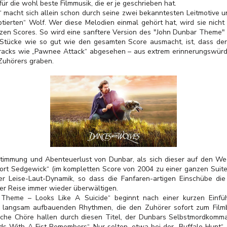
für die wohl beste Filmmusik, die er je geschrieben hat.
“ macht sich allein schon durch seine zwei bekanntesten Leitmotive u
tierten“ Wolf. Wer diese Melodien einmal gehört hat, wird sie nicht
anzen Scores. So wird eine sanftere Version des "John Dunbar Theme"
 Stücke wie so gut wie den gesamten Score ausmacht, ist, dass der 
acks wie „Pawnee Attack“ abgesehen – aus extrem erinnerungswürdig
Zuhörers graben.
sstimmung und Abenteuerlust von Dunbar, als sich dieser auf den W
Fort Sedgewick“ (im kompletten Score von 2004 zu einer ganzen Suite 
r Leise-Laut-Dynamik, so dass die Fanfaren-artigen Einschübe di
ner Reise immer wieder überwältigen.
 Theme – Looks Like A Suicide“ beginnt nach einer kurzen Einf
 langsam aufbauenden Rhythmen, die den Zuhörer sofort zum Filmb
liche Chöre hallen durch diesen Titel, der Dunbars Selbstmordkomm
s With A Fist Remembers“. Nur selten, etwa bei der „Buffalo Hunt“ 