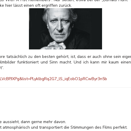
e hier lässt einen oft ergriffen zurück.
re tatsächlich zu den besten gehört, ist, dass er auch ohne sein eige
ilmbilder funktioniert und Sinn macht. Und ich kann mir kaum eine
t“.
DLVcBPJXPg&list=PLyklbgRq2G7_lS_iqEobO1pRCwByr3n5b
e aussieht, dann gerne mehr davon.
t atmosphärisch und transportiert die Stimmungen des Films perfekt.