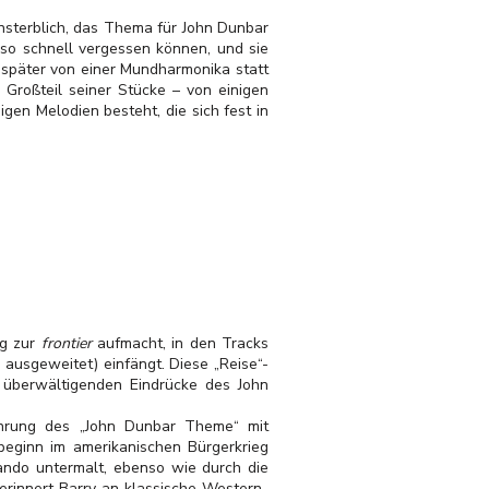
nsterblich, das Thema für John Dunbar
 so schnell vergessen können, und sie
 später von einer Mundharmonika statt
Großteil seiner Stücke – von einigen
en Melodien besteht, die sich fest in
eg zur
frontier
aufmacht, in den Tracks
ausgeweitet) einfängt. Diese „Reise“-
e überwältigenden Eindrücke des John
ührung des „John Dunbar Theme“ mit
eginn im amerikanischen Bürgerkrieg
ando untermalt, ebenso wie durch die
erinnert Barry an klassische Western-