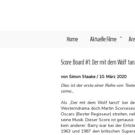
Direkt
zum
Inhalt
Home
Aktuelle Filme
An
+
Score Board #1: Der mit dem Wolf tan
von Simon Staake / 10. März 2020
Dies ist der erste einer Reihe von Tex
come...
Als „Der mit dem Wolf tanzt“ bei d
Westerndrama doch Martin Scorseses m
Oscars (Bester Regisseur) streiten, n
seine Musik. Dieser Score ist genaus
kein anderer. Barry war bei der Ents
1963 und 1987 den britischen Superag