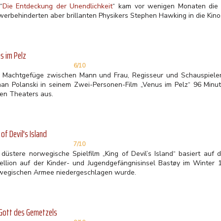
“
Die Entdeckung der Unendlichkeit
“ kam vor wenigen Monaten die
werbehinderten aber brillanten Physikers Stephen Hawking in die Kino
s im Pelz
6/10
 Machtgefüge zwischen Mann und Frau, Regisseur und Schauspieler
an Polanski in seinem Zwei-Personen-Film „Venus im Pelz“ 96 Minute
ren Theaters aus.
 of Devil's Island
7/10
 düstere norwegische Spielfilm „King of Devil’s Island“ basiert auf
ellion auf der Kinder- und Jugendgefängnisinsel Bastøy im Winter 1
wegischen Armee niedergeschlagen wurde.
Gott des Gemetzels