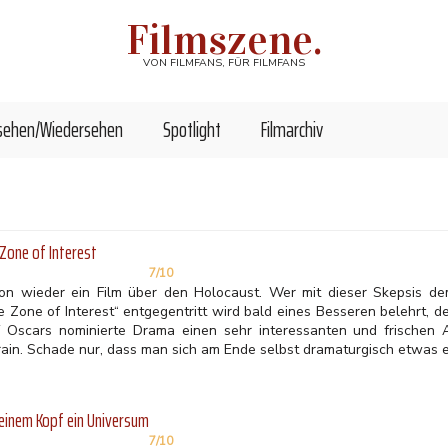
Filmszene.
VON FILMFANS, FÜR FILMFANS
sehen/Wiedersehen
Spotlight
Filmarchiv
Zone of Interest
7/10
on wieder ein Film über den Holocaust. Wer mit dieser Skepsis de
 Zone of Interest“ entgegentritt wird bald eines Besseren belehrt, de
f Oscars nominierte Drama einen sehr interessanten und frischen A
ain. Schade nur, dass man sich am Ende selbst dramaturgisch etwas ei
einem Kopf ein Universum
7/10