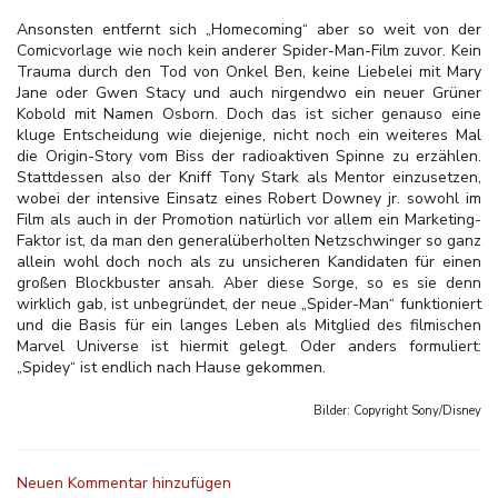
Ansonsten entfernt sich „Homecoming“ aber so weit von der
Comicvorlage wie noch kein anderer Spider-Man-Film zuvor. Kein
Trauma durch den Tod von Onkel Ben, keine Liebelei mit Mary
Jane oder Gwen Stacy und auch nirgendwo ein neuer Grüner
Kobold mit Namen Osborn. Doch das ist sicher genauso eine
kluge Entscheidung wie diejenige, nicht noch ein weiteres Mal
die Origin-Story vom Biss der radioaktiven Spinne zu erzählen.
Stattdessen also der Kniff Tony Stark als Mentor einzusetzen,
wobei der intensive Einsatz eines Robert Downey jr. sowohl im
Film als auch in der Promotion natürlich vor allem ein Marketing-
Faktor ist, da man den generalüberholten Netzschwinger so ganz
allein wohl doch noch als zu unsicheren Kandidaten für einen
großen Blockbuster ansah. Aber diese Sorge, so es sie denn
wirklich gab, ist unbegründet, der neue „Spider-Man“ funktioniert
und die Basis für ein langes Leben als Mitglied des filmischen
Marvel Universe ist hiermit gelegt. Oder anders formuliert:
„Spidey“ ist endlich nach Hause gekommen.
Bilder: Copyright
Sony/Disney
Neuen Kommentar hinzufügen