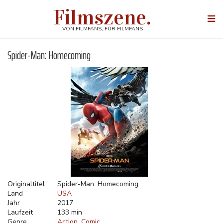
Direkt
Filmszene.
zum
Togg
Inhalt
navi
VON FILMFANS, FÜR FILMFANS
Spider-Man: Homecoming
Originaltitel
Spider-Man: Homecoming
Land
USA
Jahr
2017
Laufzeit
133 min
Genre
Action
Comic