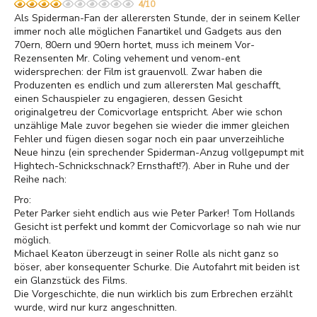
4/10
Als Spiderman-Fan der allerersten Stunde, der in seinem Keller
immer noch alle möglichen Fanartikel und Gadgets aus den
70ern, 80ern und 90ern hortet, muss ich meinem Vor-
Rezensenten Mr. Coling vehement und venom-ent
widersprechen: der Film ist grauenvoll. Zwar haben die
Produzenten es endlich und zum allerersten Mal geschafft,
einen Schauspieler zu engagieren, dessen Gesicht
originalgetreu der Comicvorlage entspricht. Aber wie schon
unzählige Male zuvor begehen sie wieder die immer gleichen
Fehler und fügen diesen sogar noch ein paar unverzeihliche
Neue hinzu (ein sprechender Spiderman-Anzug vollgepumpt mit
Hightech-Schnickschnack? Ernsthaft!?). Aber in Ruhe und der
Reihe nach:
Pro:
Peter Parker sieht endlich aus wie Peter Parker! Tom Hollands
Gesicht ist perfekt und kommt der Comicvorlage so nah wie nur
möglich.
Michael Keaton überzeugt in seiner Rolle als nicht ganz so
böser, aber konsequenter Schurke. Die Autofahrt mit beiden ist
ein Glanzstück des Films.
Die Vorgeschichte, die nun wirklich bis zum Erbrechen erzählt
wurde, wird nur kurz angeschnitten.