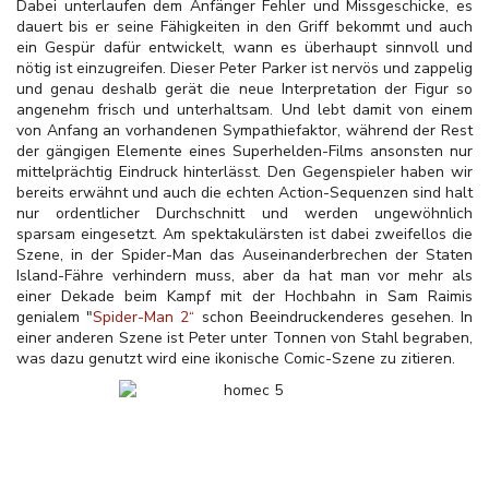
Dabei unterlaufen dem Anfänger Fehler und Missgeschicke, es
dauert bis er seine Fähigkeiten in den Griff bekommt und auch
ein Gespür dafür entwickelt, wann es überhaupt sinnvoll und
nötig ist einzugreifen. Dieser Peter Parker ist nervös und zappelig
und genau deshalb gerät die neue Interpretation der Figur so
angenehm frisch und unterhaltsam. Und lebt damit von einem
von Anfang an vorhandenen Sympathiefaktor, während der Rest
der gängigen Elemente eines Superhelden-Films ansonsten nur
mittelprächtig Eindruck hinterlässt. Den Gegenspieler haben wir
bereits erwähnt und auch die echten Action-Sequenzen sind halt
nur ordentlicher Durchschnitt und werden ungewöhnlich
sparsam eingesetzt. Am spektakulärsten ist dabei zweifellos die
Szene, in der Spider-Man das Auseinanderbrechen der Staten
Island-Fähre verhindern muss, aber da hat man vor mehr als
einer Dekade beim Kampf mit der Hochbahn in Sam Raimis
genialem "
Spider-Man 2“
schon Beeindruckenderes gesehen. In
einer anderen Szene ist Peter unter Tonnen von Stahl begraben,
was dazu genutzt wird eine ikonische Comic-Szene zu zitieren.