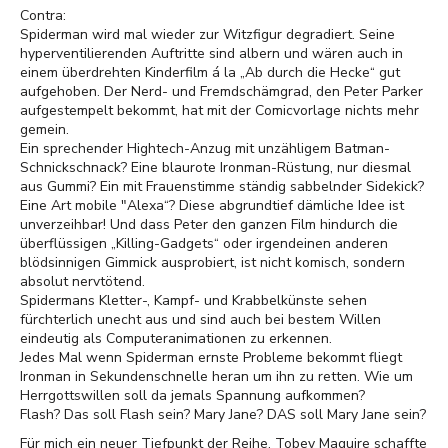
Contra:
Spiderman wird mal wieder zur Witzfigur degradiert. Seine
hyperventilierenden Auftritte sind albern und wären auch in
einem überdrehten Kinderfilm á la „Ab durch die Hecke“ gut
aufgehoben. Der Nerd- und Fremdschämgrad, den Peter Parker
aufgestempelt bekommt, hat mit der Comicvorlage nichts mehr
gemein.
Ein sprechender Hightech-Anzug mit unzähligem Batman-
Schnickschnack? Eine blaurote Ironman-Rüstung, nur diesmal
aus Gummi? Ein mit Frauenstimme ständig sabbelnder Sidekick?
Eine Art mobile "Alexa“? Diese abgrundtief dämliche Idee ist
unverzeihbar! Und dass Peter den ganzen Film hindurch die
überflüssigen „Killing-Gadgets“ oder irgendeinen anderen
blödsinnigen Gimmick ausprobiert, ist nicht komisch, sondern
absolut nervtötend.
Spidermans Kletter-, Kampf- und Krabbelkünste sehen
fürchterlich unecht aus und sind auch bei bestem Willen
eindeutig als Computeranimationen zu erkennen.
Jedes Mal wenn Spiderman ernste Probleme bekommt fliegt
Ironman in Sekundenschnelle heran um ihn zu retten. Wie um
Herrgottswillen soll da jemals Spannung aufkommen?
Flash? Das soll Flash sein? Mary Jane? DAS soll Mary Jane sein?
Für mich ein neuer Tiefpunkt der Reihe. Tobey Maguire schaffte