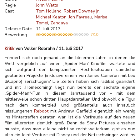
Regie
John Watts
Cast
Tom Holland
Robert Downey jr.
Michael Keaton
Jon Favreau
Marisa
Tomei
Zendaya
Release Date
11. Juli 2017
Bewertung
7/10
Kritik
von Volker Robrahn / 11. Juli 2017
Erinnert sich noch jemand an die bleiernen Jahre, in denen die
Welt vergeblich auf einen „Spider-Man“-Kinofilm wartete und
sich aufgrund der komplizierten Rechtesituation sämtliche
geplanten Projekte (inklusive einem von James Cameron mit Leo
diCaprio) zerschlugen? Die Zeiten haben sich radikal geändert,
und mit „Homecoming“ liegt nun bereits der sechste eigene
„Spider-Man“-Film in diesem Jahrtausend vor – mit dem
mittlerweile schon dritten Hauptdarsteller. Und obwohl die Figur
nach dem kommerziell und größtenteils auch inhaltlich
misslungenen
Reboot
mit Andrew Garfield eigentlich ein wenig
ins Hintertreffen geraten war, ist die Vorfreude auf den neuen
Film allerorten ziemlich groß. Denn da Sony Pictures einsehen
musste, dass man alleine nicht so recht weiterkam, gibt es nun
also ein Joint Venture mit Disney und der Netzschwinger wird ins