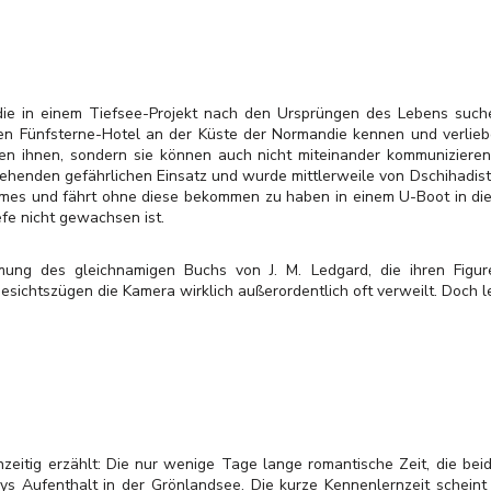
, die in einem Tiefsee-Projekt nach den Ursprüngen des Lebens suchen
en Fünfsterne-Hotel an der Küste der Normandie kennen und verliebe
en ihnen, sondern sie können auch nicht miteinander kommunizieren:
stehenden gefährlichen Einsatz und wurde mittlerweile von Dschiha
ames und fährt ohne diese bekommen zu haben in einem U-Boot in die
efe nicht gewachsen ist.
mung des gleichnamigen Buchs von J. M. Ledgard, die ihren Figur
ichtszügen die Kamera wirklich außerordentlich oft verweilt. Doch lei
chzeitig erzählt: Die nur wenige Tage lange romantische Zeit, die be
 Aufenthalt in der Grönlandsee. Die kurze Kennenlernzeit scheint 