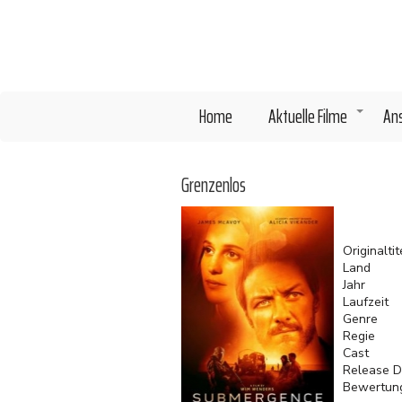
Direkt
zum
Inhalt
Home
Aktuelle Filme
An
+
Grenzenlos
Originaltit
Land
Jahr
Laufzeit
Genre
Regie
Cast
Release D
Bewertun