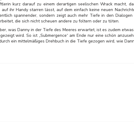
tlerin kurz darauf zu einem derartigen seelischen Wrack macht, das
 auf ihr Handy starren lässt, auf dem einfach keine neuen Nachric
sentlich spannender, sondern zeigt auch mehr Tiefe in den Dialogen
arbeitet, die sich nicht scheuen andere zu foltern oder zu töten.
er, was Danny in der Tiefe des Meeres erwartet, ist es zudem etwas
ezeigt wird. So ist „Submergence“ am Ende nur eine schön anzusehen
durch ein mittelmäßiges Drehbuch in die Tiefe gezogen wird,
wie Dann