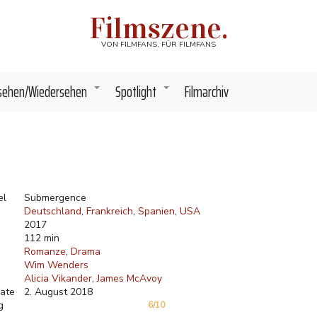
Filmszene.
VON FILMFANS, FÜR FILMFANS
sehen/Wiedersehen
Spotlight
Filmarchiv
+
+
el
Submergence
Deutschland
Frankreich
Spanien
USA
2017
112 min
Romanze
Drama
Wim Wenders
Alicia Vikander
James McAvoy
ate
2. August 2018
g
6/10