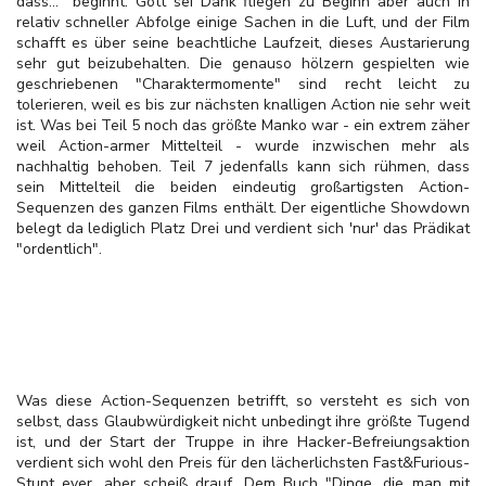
dass..." beginnt. Gott sei Dank fliegen zu Beginn aber auch in
relativ schneller Abfolge einige Sachen in die Luft, und der Film
schafft es über seine beachtliche Laufzeit, dieses Austarierung
sehr gut beizubehalten. Die genauso hölzern gespielten wie
geschriebenen "Charaktermomente" sind recht leicht zu
tolerieren, weil es bis zur nächsten knalligen Action nie sehr weit
ist. Was bei Teil 5 noch das größte Manko war - ein extrem zäher
weil Action-armer Mittelteil - wurde inzwischen mehr als
nachhaltig behoben. Teil 7 jedenfalls kann sich rühmen, dass
sein Mittelteil die beiden eindeutig großartigsten Action-
Sequenzen des ganzen Films enthält. Der eigentliche Showdown
belegt da lediglich Platz Drei und verdient sich 'nur' das Prädikat
"ordentlich".
Was diese Action-Sequenzen betrifft, so versteht es sich von
selbst, dass Glaubwürdigkeit nicht unbedingt ihre größte Tugend
ist, und der Start der Truppe in ihre Hacker-Befreiungsaktion
verdient sich wohl den Preis für den lächerlichsten Fast&Furious-
Stunt ever, aber scheiß drauf. Dem Buch "Dinge, die man mit