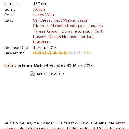
Laufzeit
137 min
Genre
Action
Regie
James Wan
Cast
Vin Diesel
Paul Walker
Jason
Statham
Michelle Rodriguez
Ludacris
Tyrese Gibson
Dwayne Johnson
Kurt
Russell
Djimon Hounsou
Jordana
Brewster
Release Date
1. April 2015
Bewertung
7/10
Kritik
von Frank-Michael Helmke / 31. März 2015
Auf ein Neues, mal wieder. Die "Fast & Furious"-Reihe, die
einst
einmal
als reinrassiges, schmal budgetiertes B-Movie begann,