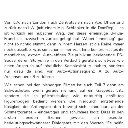
Von L.A. nach London nach Zentralasien nach Abu Dhabi und
zurück nach L.A. (mit einem Mini-Schlenker in die DomRep) - es
ist wirklich ein hübscher Weg, den diese ehemalige B-Film-
Franchise inzwischen zurück gelegt hat. Wobei "ehemalig" gar
nicht so richtig stimmt, denn in ihrem Herzen ist die Reihe immer
noch dasselbe, was sie schon immer war: Eine kompromisslos ihr
männliches, extrem Auto-affines Zielpublikum bedienende PS-
Sause, deren Storys nie in den Verdacht geraten, so etwas wie
einen Anspruch auf inhaltliche Komplexität zu haben, sondern
nur dazu da sind, von Auto-Actionsequenz A zu Auto-
Actionsequenz B zu führen.
Wie schon bei den bisherigen Filmen ist auch Teil 7 dann am
Schwächsten, wenn gerade niemand auf ein Gaspedal tritt,
sondern die so pflichtschuldig wie notdürftig erzählten
Figurenbögen bedient werden. Die hierdurch entstehende
Käsigkeit der Anfangsminuten bewegt sich schon hart an der
Schmerzgrenze - eindeutiges und schlimmes Indiz: Dass in den
ersten beiden Szenen jeweils ein pseudo-
bedeutungsschwangerer Dialogsatz mit den Worten "Es heißt,