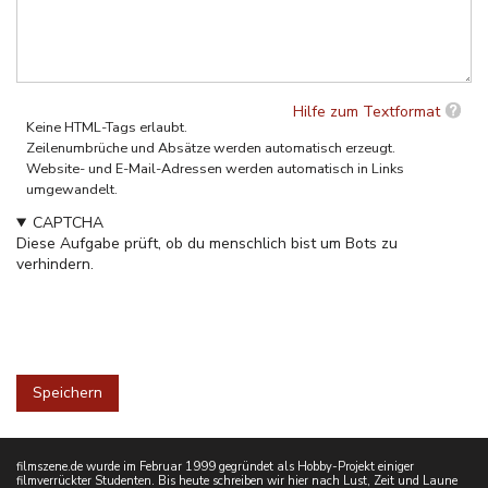
Hilfe zum Textformat
Keine HTML-Tags erlaubt.
Zeilenumbrüche und Absätze werden automatisch erzeugt.
Website- und E-Mail-Adressen werden automatisch in Links
umgewandelt.
CAPTCHA
Diese Aufgabe prüft, ob du menschlich bist um Bots zu
verhindern.
filmszene.de wurde im Februar 1999 gegründet als Hobby-Projekt einiger
filmverrückter Studenten. Bis heute schreiben wir hier nach Lust, Zeit und Laune