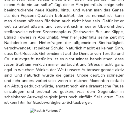
einem Auto nie tun sollte" fügt dieser Film jedenfalls einige sehr
beeindruckende neue Kapitel hinzu, und wenn man das Ganze
als den Popcorn-Quatsch betrachtet, der es nunmal ist, kann
man diesem höheren Blödsinn auch nicht böse sein. Dafür ist er
viel zu unterhaltsam, und verdient sich in seiner Überdrehtheit
stellenweise echten Szenenapplaus (Stichworte: Bus und Klippe,
Etihad Towers in Abu Dhabi). Wer hier jedenfalls seine Zeit mit
Nachdenken und Hinterfragen der allgemeinen Sinnhaftigkeit
verschwendet, ist selber Schuld. Natürlich macht es keinen Sinn,
dass Kurt Russells Geheimdienst auf die Dienste von Toretto und
Co. zurückgreift, natürlich ist es nicht minder hanebüchen, dass
Jason Statham wirklich immer auftaucht und Stress macht, ganz
egal in welchem Winkel der Welt unsere Autoraser gerade aktiv
sind. Und natürlich würde die ganze Chose deutlich schneller
und sehr anders vorbei sein, wenn in etlichen Momenten einfach
ein Abzug gedrückt würde, anstatt noch eine dramatische Pause
einzulegen und erstmal zu gucken, was dem Gegenüber in
scheinbarer Ausweglosigkeit jetzt noch einfällt. Sei's drum. Dies
ist kein Film für Glaubwürdigkeits-Schlauberger.