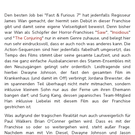
Den besten Job bei "Fast & Furious 7" hat jedenfalls Regisseur
James Wan gemacht, der hiermit sein Debüt in dieser Franchise
gibt und damit seine eigene Vielseitigkeit beweist. Denn bisher
war Wan als Schöpfer der Horror-Franchises "
Saw
", "
Insidious
"
und "
The Conjuring
" nur in einem Genre zuhause, und belegt hier
nun sehr eindrucksvoll, dass er auch noch was anderes kann. Die
Action-Sequenzen sind hier jedenfalls fabelhaft umgesetzt, das
Tempo des Films stimmt über seine gesamte Laufzeit, und auch
das nie ganz einfache Ausbalancieren des Stamm-Ensembles mit
den Neuzugängen gelingt sehr ordentlich. Leidtragende sind
hierbei Dwayne Johnson, der fast den gesamten Film im
Krankenhaus (und damit im Off) verbringt; Jordana Brewster, die
im spannenden Teil überhaupt nicht mehr mitmachen, sondern
inklusive kleinem Sohn nur aus der Ferne um ihren Ehemann
bangen darf; und Sung Kang, dessen japanisches Team-Mitglied
Han inklusive Liebelei mit diesem Film aus der Franchise
gestrichen ist.
Was aufgrund der tragischen Realität nun auch unweigerlich für
Paul Walkers Brian O'Conner gelten wird. Dass es mit der
Franchise so oder so weitergehen wird, steht außer Frage.
Nachdem man mit Vin Diesel, Dwayne Johnson und Jason