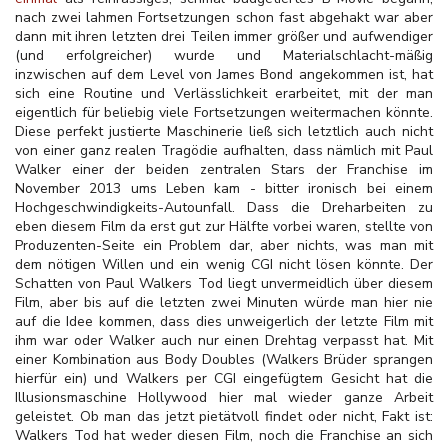
nach zwei lahmen Fortsetzungen schon fast abgehakt war aber
dann mit ihren letzten drei Teilen immer größer und aufwendiger
(und erfolgreicher) wurde und Materialschlacht-mäßig
inzwischen auf dem Level von James Bond angekommen ist, hat
sich eine Routine und Verlässlichkeit erarbeitet, mit der man
eigentlich für beliebig viele Fortsetzungen weitermachen könnte.
Diese perfekt justierte Maschinerie ließ sich letztlich auch nicht
von einer ganz realen Tragödie aufhalten, dass nämlich mit Paul
Walker einer der beiden zentralen Stars der Franchise im
November 2013 ums Leben kam - bitter ironisch bei einem
Hochgeschwindigkeits-Autounfall. Dass die Dreharbeiten zu
eben diesem Film da erst gut zur Hälfte vorbei waren, stellte von
Produzenten-Seite ein Problem dar, aber nichts, was man mit
dem nötigen Willen und ein wenig CGI nicht lösen könnte. Der
Schatten von Paul Walkers Tod liegt unvermeidlich über diesem
Film, aber bis auf die letzten zwei Minuten würde man hier nie
auf die Idee kommen, dass dies unweigerlich der letzte Film mit
ihm war oder Walker auch nur einen Drehtag verpasst hat. Mit
einer Kombination aus Body Doubles (Walkers Brüder sprangen
hierfür ein) und Walkers per CGI eingefügtem Gesicht hat die
Illusionsmaschine Hollywood hier mal wieder ganze Arbeit
geleistet. Ob man das jetzt pietätvoll findet oder nicht, Fakt ist:
Walkers Tod hat weder diesen Film, noch die Franchise an sich