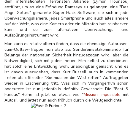
dem internationalen Terroristen Jakande (Djimon Hounsou)
entführt, um an eine Erfindung Ramseys zu gelangen, eine "Das
Auge Gottes" genannte Super-Hack-Software, die sich in jede
Überwachungskamera, jedes Smartphone und auch alles andere
auf der Welt, was eine Kamera oder ein Mikrofon hat, reinhacken
kann und so zum ultimativen Überwachungs- und
Aufspürungsinstrument wird.
Man kann es relativ albern finden, dass die ehemalige Autoraser-
cum-Outlaw-Truppe nun also als Sondereinsatzkommando für
Belange der nationalen Sicherheit hinzugezogen wird, aber die
Notwendigkeit, sich mit jedem neuen Film selbst zu überbieten,
hat solch eine Entwicklung wohl unabdingbar gemacht, und es
ist davon auszugehen, dass Kurt Russell auch in kommenden
Teilen als offizieller "Sie müssen die Welt retten"-Auftraggeber
wieder in Erscheinung tritt. Was sich im Vorgängerfilm schon
andeutete ist nun jedenfalls definitiv Gewissheit: Die "Fast &
Furious"-Reihe ist jetzt so etwas wie "
Mission: Impossible
mit
Autos", und jettet nun auch fröhlich durch die Weltgeschichte.