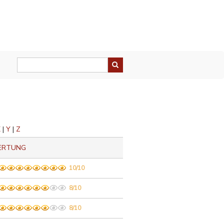
X
|
Y
|
Z
ERTUNG
10/10
8/10
8/10