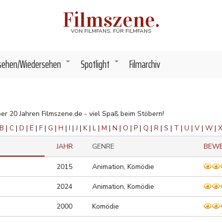
Filmszene.
VON FILMFANS, FÜR FILMFANS
sehen/Wiedersehen
Spotlight
Filmarchiv
+
+
ber 20 Jahren Filmszene.de - viel Spaß beim Stöbern!
B
|
C
|
D
|
E
|
F
|
G
|
H
|
I
|
J
|
K
|
L
|
M
|
N
|
O
|
P
|
Q
|
R
|
S
|
T
|
U
|
V
|
W
|
JAHR
GENRE
BEW
2015
Animation, Komödie
2024
Animation, Komödie
2000
Komödie