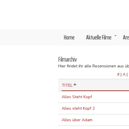
Direkt
zum
Inhalt
Home
Aktuelle Filme
An
+
Filmarchiv
Hier findet ihr alle Rezensionen aus ü
#
|
A
|
ABSTEIGEND
TITEL
SORTIEREN
Alles Steht Kopf
Alles steht Kopf 2
Alles über Adam