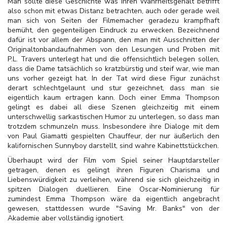
Man sollte diese Geschichte was ihren Wahrheitsgehalt betrifft
also schon mit etwas Distanz betrachten, auch oder gerade weil
man sich von Seiten der Filmemacher geradezu krampfhaft
bemüht, den gegenteiligen Eindruck zu erwecken. Bezeichnend
dafür ist vor allem der Abspann, den man mit Ausschnitten der
Originaltonbandaufnahmen von den Lesungen und Proben mit
P.L. Travers unterlegt hat und die offensichtlich belegen sollen,
dass die Dame tatsächlich so kratzbürstig und steif war, wie man
uns vorher gezeigt hat. In der Tat wird diese Figur zunächst
derart schlechtgelaunt und stur gezeichnet, dass man sie
eigentlich kaum ertragen kann. Doch einer Emma Thompson
gelingt es dabei all diese Szenen gleichzeitig mit einem
unterschwellig sarkastischen Humor zu unterlegen, so dass man
trotzdem schmunzeln muss. Insbesondere ihre Dialoge mit dem
von Paul Giamatti gespielten Chauffeur, der nur äußerlich den
kalifornischen Sunnyboy darstellt, sind wahre Kabinettstückchen.
Überhaupt wird der Film vom Spiel seiner Hauptdarsteller
getragen, denen es gelingt ihren Figuren Charisma und
Liebenswürdigkeit zu verleihen, während sie sich gleichzeitig in
spitzen Dialogen duellieren. Eine Oscar-Nominierung für
zumindest Emma Thompson wäre da eigentlich angebracht
gewesen, stattdessen wurde "Saving Mr. Banks" von der
Akademie aber vollständig ignotiert.