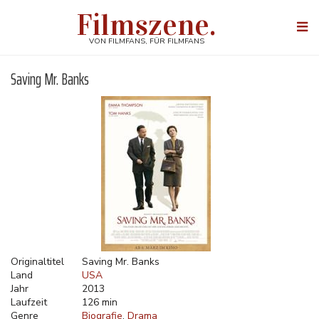
Direkt
Filmszene.
zum
Togg
Inhalt
navi
VON FILMFANS, FÜR FILMFANS
Saving Mr. Banks
Originaltitel
Saving Mr. Banks
Land
USA
Jahr
2013
Laufzeit
126 min
Genre
Biografie
Drama