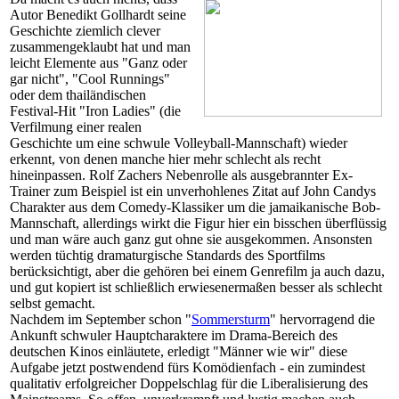
Autor Benedikt Gollhardt seine
Geschichte ziemlich clever
zusammengeklaubt hat und man
leicht Elemente aus "Ganz oder
gar nicht", "Cool Runnings"
oder dem thailändischen
Festival-Hit "Iron Ladies" (die
Verfilmung einer realen
Geschichte um eine schwule Volleyball-Mannschaft) wieder
erkennt, von denen manche hier mehr schlecht als recht
hineinpassen. Rolf Zachers Nebenrolle als ausgebrannter Ex-
Trainer zum Beispiel ist ein unverhohlenes Zitat auf John Candys
Charakter aus dem Comedy-Klassiker um die jamaikanische Bob-
Mannschaft, allerdings wirkt die Figur hier ein bisschen überflüssig
und man wäre auch ganz gut ohne sie ausgekommen. Ansonsten
werden tüchtig dramaturgische Standards des Sportfilms
berücksichtigt, aber die gehören bei einem Genrefilm ja auch dazu,
und gut kopiert ist schließlich erwiesenermaßen besser als schlecht
selbst gemacht.
Nachdem im September schon "
Sommersturm
" hervorragend die
Ankunft schwuler Hauptcharaktere im Drama-Bereich des
deutschen Kinos einläutete, erledigt "Männer wie wir" diese
Aufgabe jetzt postwendend fürs Komödienfach - ein zumindest
qualitativ erfolgreicher Doppelschlag für die Liberalisierung des