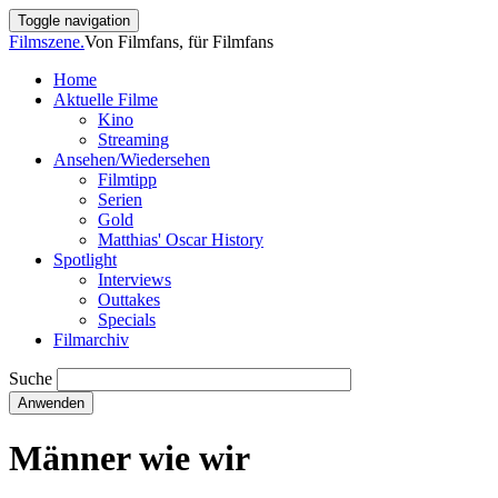
Direkt
Toggle navigation
zum
Filmszene.
Von Filmfans, für Filmfans
Inhalt
Home
Aktuelle Filme
Main
Kino
navigation
Streaming
Ansehen/Wiedersehen
Filmtipp
Serien
Gold
Matthias' Oscar History
Spotlight
Interviews
Outtakes
Specials
Filmarchiv
Suche
Männer wie wir