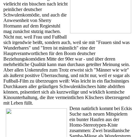
vielleicht ein bisschen nach leicht
peinlicher deutscher
Schwulenkomödie, und auch die
Anwesenheit von Sherry
Hormann auf dem Regiestuhl
mag zunächst stutzig machen.
Nicht nur, weil Frau und Fußball
sich irgendwie beißt, sondern auch, weil sie mit "Frauen sind was
Wunderbares" und "Irren ist männlich" eine der
Hauptverantwortlichen für den Boom deutscher
Beziehungskomödien Mitte der 90er war - und über deren
mehrheitliche Qualität kann man durchaus geteilter Meinung sein.
Aber allen Unkenrufen zum Trotz erweist sich "Männer wie wir"
als äußerst positive Überraschung, und nicht nur, weil er sogar als
Fußball-Film zu überzeugen weiß: Was leicht in ein flachsinniges
Durchkauen aller geläufigen Schwulenklischees hätte abdriften
können, präsentiert sich als kurzweilige und wirklich komische
Kinounterhaltung, die ihre vermeintlichen Klischees überzeugend
mit Leben füllt.
Denn natürlich kommt bei Eckis
Suche nach neuen Mitspielern
ein bunter Haufen aus der
Homo-Stereotypen-Kiste
zusammen: Zwei brasilianische
Samba-Mäuse als Wundersturm,