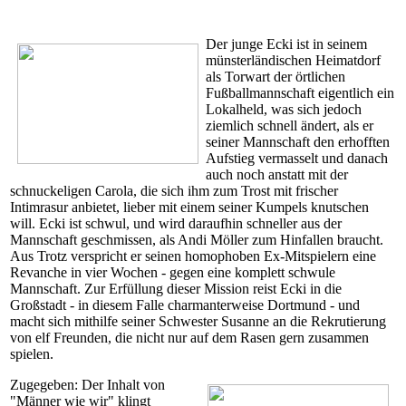
Der junge Ecki ist in seinem
münsterländischen Heimatdorf
als Torwart der örtlichen
Fußballmannschaft eigentlich ein
Lokalheld, was sich jedoch
ziemlich schnell ändert, als er
seiner Mannschaft den erhofften
Aufstieg vermasselt und danach
auch noch anstatt mit der
schnuckeligen Carola, die sich ihm zum Trost mit frischer
Intimrasur anbietet, lieber mit einem seiner Kumpels knutschen
will. Ecki ist schwul, und wird daraufhin schneller aus der
Mannschaft geschmissen, als Andi Möller zum Hinfallen braucht.
Aus Trotz verspricht er seinen homophoben Ex-Mitspielern eine
Revanche in vier Wochen - gegen eine komplett schwule
Mannschaft. Zur Erfüllung dieser Mission reist Ecki in die
Großstadt - in diesem Falle charmanterweise Dortmund - und
macht sich mithilfe seiner Schwester Susanne an die Rekrutierung
von elf Freunden, die nicht nur auf dem Rasen gern zusammen
spielen.
Zugegeben: Der Inhalt von
"Männer wie wir" klingt