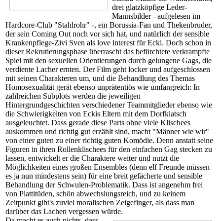
drei glatzköpfige Leder-
Mannsbilder - aufgelesen im
Hardcore-Club "Stahlrohr" -, ein Borussia-Fan und Thekenbruder,
der sein Coming Out noch vor sich hat, und natürlich der sensible
Krankenpflege-Zivi Sven als love interest für Ecki. Doch schon in
dieser Rekrutierungsphase überrascht das befürchtete verkrampfte
Spiel mit den sexuellen Orientierungen durch gelungene Gags, die
verdiente Lacher ernten. Der Film geht locker und aufgeschlossen
mit seinen Charakteren um, und die Behandlung des Themas
Homosexualität gerät ebenso unprätentiös wie umfangreich: In
zahlreichen Subplots werden die jeweiligen
Hintergrundgeschichten verschiedener Teammitglieder ebenso wie
die Schwierigkeiten von Eckis Eltern mit dem Dorfklatsch
ausgeleuchtet. Dass gerade diese Parts ohne viele Klischees
auskommen und richtig gut erzählt sind, macht "Männer wie wir"
von einer guten zu einer richtig guten Komödie. Denn anstatt seine
Figuren in ihren Rollenklischees für den einfachen Gag stecken zu
lassen, entwickelt er die Charaktere weiter und nutzt die
Möglichkeiten eines großen Ensembles (denn elf Freunde müssen
es ja nun mindestens sein) für eine breit gefächerte und sensible
Behandlung der Schwulen-Problematik. Dass ist angenehm frei
von Plattitüden, schön abwechslungsreich, und zu keinem
Zeitpunkt gibt's zuviel moralischen Zeigefinger, als dass man
darüber das Lachen vergessen würde.
Da macht es auch nichts, dass