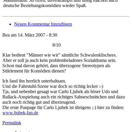
Mainstreams. So offen, unverkrampft und lustig machen auch
deutsche Beziehungskomödien wieder Spaß.
Neuen Kommentar hinzufügen
Bea am 14. März 2007 - 8:30
8/10
Klar bedient "Männer wie wir" sämtliche Schwulenklischees.
Aber er soll ja auch kein problembeladenes Sozialdrama sein.
Schon mal davon gehört, dass überzogene Stereotypen als
Stilelement für Komödien dienen?
Ich fand ihn herrlich unterhaltsam.
Und die Fahrstuhl-Szene war doch so richtig lecker :-)
Tja, und nebenbei gesagt war Carlo Ljubek als böser Udo und
Ballack-Anspielung auch ein richtiges Sahneschnittchen und dazu
auch noch richtig gut und überzeugend.
Die erste Panpage für Carlo Ljubek ist übrigens ;-) hier zu finden:
www.ljubek-fan.de
Permalink