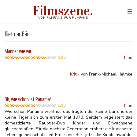
Direkt
Filmszene.
zum
Togg
Inhalt
navi
VON FILMFANS, FÜR FILMFANS
Dietmar Bär
Männer wie wir
Kino
8/10
Kritik
von Frank-Michael Helmke
Oh, wie schön ist Panama!
Kino
6/10
Wie schön Panama wohl ist, das fragten der kleine Bär und der
kleine Tiger sich zum ersten Mal 1978. Seitdem begeistert das
domestizierte Raubtier-Duo Kinder und Erwachsene
gleichermaßen. Für die nächste Generation erobert die kurioseste
Lebensgemeinschaft seit Ernie und Bert jetzt die Kinoleinwände,