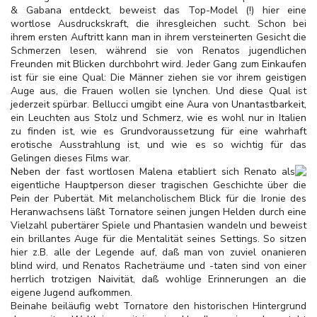
& Gabana entdeckt, beweist das Top-Model (!) hier eine
wortlose Ausdruckskraft, die ihresgleichen sucht. Schon bei
ihrem ersten Auftritt kann man in ihrem versteinerten Gesicht die
Schmerzen lesen, während sie von Renatos jugendlichen
Freunden mit Blicken durchbohrt wird. Jeder Gang zum Einkaufen
ist für sie eine Qual: Die Männer ziehen sie vor ihrem geistigen
Auge aus, die Frauen wollen sie lynchen. Und diese Qual ist
jederzeit spürbar. Bellucci umgibt eine Aura von Unantastbarkeit,
ein Leuchten aus Stolz und Schmerz, wie es wohl nur in Italien
zu finden ist, wie es Grundvoraussetzung für eine wahrhaft
erotische Ausstrahlung ist, und wie es so wichtig für das
Gelingen dieses Films war.
Neben der fast wortlosen Malena etabliert sich Renato als
eigentliche Hauptperson dieser tragischen Geschichte über die
Pein der Pubertät. Mit melancholischem Blick für die Ironie des
Heranwachsens läßt Tornatore seinen jungen Helden durch eine
Vielzahl pubertärer Spiele und Phantasien wandeln und beweist
ein brillantes Auge für die Mentalität seines Settings. So sitzen
hier z.B. alle der Legende auf, daß man von zuviel onanieren
blind wird, und Renatos Racheträume und -taten sind von einer
herrlich trotzigen Naivität, daß wohlige Erinnerungen an die
eigene Jugend aufkommen.
Beinahe beiläufig webt Tornatore den historischen Hintergrund