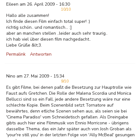
Eileen am 26. April 2009 - 16:30
10/10
Hallo alle zusammen!
Ich finde diesen Film einfach total super! :)
richtig schön.. und romantisch... :]
aber an manchen stellen ..leider auch sehr traurig..
ich hab viel über diesen film nachgedacht..
Liebe Grüße &lt;3.
Permalink
Antworten
Nino am 27. Mai 2009 - 15:34
9/10
Es gibt Filme, bei denen paßt die Besetzung zur Hauptrolle wie
Faust aufs Gretchen. Die Rolle der Malena Scordia und Monica
Bellucci sind so ein Fall, jede andere Besetzung wäre nur eine
schlechte Kopie. Beim Szenenbild setzt Tornatore auf
bewährtes, denn etliche Szenen sehen aus, als seien sie bei
'Cinema Paradiso' vom Schneidetisch gefallen. Als Dreingabe
gibts auch hier eine Filmmusik von Ennio Morricone - übrigens
dasselbe Thema, das ein Jahr später auch von Josh Groban als
'your're still you' in der letzten Folge von 'Ally McBeal' gesungen