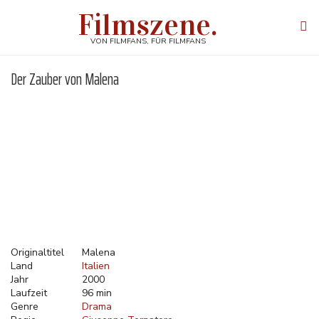
Direkt
Filmszene.
zum
Tog
Inhalt
navi
VON FILMFANS, FÜR FILMFANS
Der Zauber von Malena
Originaltitel
Malena
Land
Italien
Jahr
2000
Laufzeit
96 min
Genre
Drama