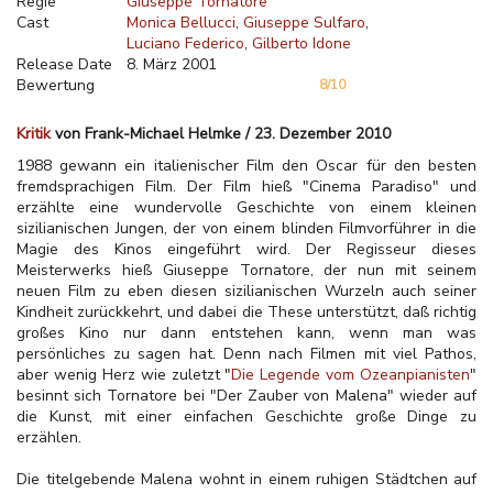
Regie
Giuseppe Tornatore
Cast
Monica Bellucci
Giuseppe Sulfaro
Luciano Federico
Gilberto Idone
Release Date
8. März 2001
Bewertung
8/10
Kritik
von Frank-Michael Helmke / 23. Dezember 2010
1988 gewann ein italienischer Film den Oscar für den besten
fremdsprachigen Film. Der Film hieß "Cinema Paradiso" und
erzählte eine wundervolle Geschichte von einem kleinen
sizilianischen Jungen, der von einem blinden Filmvorführer in die
Magie des Kinos eingeführt wird. Der Regisseur dieses
Meisterwerks hieß Giuseppe Tornatore, der nun mit seinem
neuen Film zu eben diesen sizilianischen Wurzeln auch seiner
Kindheit zurückkehrt, und dabei die These unterstützt, daß richtig
großes Kino nur dann entstehen kann, wenn man was
persönliches zu sagen hat. Denn nach Filmen mit viel Pathos,
aber wenig Herz wie zuletzt "
Die Legende vom Ozeanpianisten
"
besinnt sich Tornatore bei "Der Zauber von Malena" wieder auf
die Kunst, mit einer einfachen Geschichte große Dinge zu
erzählen.
Die titelgebende Malena wohnt in einem ruhigen Städtchen auf