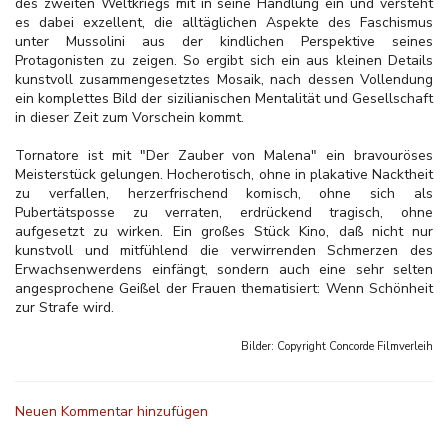
des zweiten Weltkriegs mit in seine Handlung ein und versteht
es dabei exzellent, die alltäglichen Aspekte des Faschismus
unter Mussolini aus der kindlichen Perspektive seines
Protagonisten zu zeigen. So ergibt sich ein aus kleinen Details
kunstvoll zusammengesetztes Mosaik, nach dessen Vollendung
ein komplettes Bild der sizilianischen Mentalität und Gesellschaft
in dieser Zeit zum Vorschein kommt.
Tornatore ist mit "Der Zauber von Malena" ein bravouröses
Meisterstück gelungen. Hocherotisch, ohne in plakative Nacktheit
zu verfallen, herzerfrischend komisch, ohne sich als
Pubertätsposse zu verraten, erdrückend tragisch, ohne
aufgesetzt zu wirken. Ein großes Stück Kino, daß nicht nur
kunstvoll und mitfühlend die verwirrenden Schmerzen des
Erwachsenwerdens einfängt, sondern auch eine sehr selten
angesprochene Geißel der Frauen thematisiert: Wenn Schönheit
zur Strafe wird.
Bilder: Copyright
Concorde Filmverleih
Neuen Kommentar hinzufügen