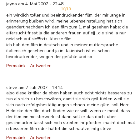
jeyna am 4. Mai 2007 - 22:48
10/10
ein wirklich toller und beeindruckender film, der mir lange in
erinnerung bleiben wird...meine lebenseinstellung hat sich
geändert nachdem ich den film zum 1. mal gesehen habe: die
eifersucht frisst ja die anderen frauen auf ejj ..die sind ja nur
neidisch auf sie!!!tztz...klasse film
ich hab den film in deutsch und in meiner muttersprache
italienisch gesehen..und ja in italienisch ist es schon
beindruckender, wegen der gefühle und so..
Permalink
Antworten
steve am 7. Juli 2007 - 18:14
also diese kritiker da oben haben auch echt nichts besseres zu
tun als sich zu beschwären, damit sie sich geil fühlen weil sie
sich nach erfolgsbestätigungen sehnen. meine güte, soll Herr
Helmcke den film doch finden wie er will, wenn er meint, dass
der film ein meisterwerk ist dann soll er das doch. über
geschmäcker lässt sich nich streiten ihr pfosten. macht doch mal
n besseren film oder haltet die schnautze, mfg steve
Permalink
Antworten