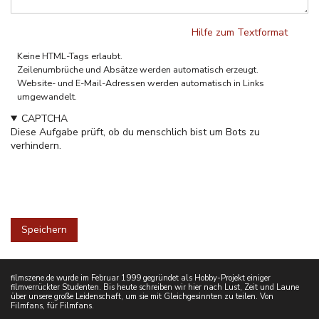
Hilfe zum Textformat
Klartext
Keine HTML-Tags erlaubt.
Zeilenumbrüche und Absätze werden automatisch erzeugt.
Website- und E-Mail-Adressen werden automatisch in Links
umgewandelt.
CAPTCHA
Diese Aufgabe prüft, ob du menschlich bist um Bots zu
verhindern.
filmszene.de wurde im Februar 1999 gegründet als Hobby-Projekt einiger
filmverrückter Studenten. Bis heute schreiben wir hier nach Lust, Zeit und Laune
über unsere große Leidenschaft, um sie mit Gleichgesinnten zu teilen. Von
Filmfans, für Filmfans.