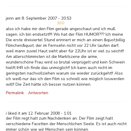
jenn am 8. September 2007 - 20:53
3/10
also ich habe mir den Film gerade angeschaut und ich muß
sagen, ich bin endsetzt!!!! Wo hat der Film HUMOR??? Ich meine
Die erste dreiviertel Stund erinnert er mich an einen &quot;billig
Filmchen&quot; der im Fernsehn nicht vor 22 Uhr laufen darf,
weil mann zuviel Haut sieht aber für 22Uhr ist er viel zu seicht!!
Am allerschlimmsten ist die Marktszene die arme,
wunderschöne Frau wird so brutal verprügelt und kein Schwein
hielft IHR ich finde das unmöglich!! Ich kann auch nicht im
geringsten nachvollziehen warum sie wieder zurückgeht!! Also
ich weiß nur das ich den Film so schnell wie möglich loswerden
will!! Die Zeit hätte ich besser nutzen können.
Permalink
Antworten
i liked it am 12. Februar 2008 - 1:01
der Film regt halt zum Nachdenken an. Der Film zeigt halt
verschiedene Facetten der Menschlichen Seele. Es ist auch nicht
immer schön wie wir Menschen sein können.