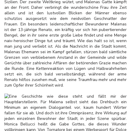
Sizilien. Der zweite Weltkrieg wütet, und Malenas Gatte kämpft
an der Front. Daher verbringt die wunderschöne Frau ihre Zeit
allein und ist den lustvollen Blicken der Männer ebenso
schutzlos ausgesetzt wie dem neidvollen Geschnatter der
Frauen. Ein besonders leidenschaftlicher Bewunderer Malenas
ist der 13-jährige Renato, ein kräftig vor sich hin pubertierender
Bengel, der in ihr seine erste große Liebe findet und eine Menge
naiv-heroischer Dinge tut und träumt. Wie das halt so ist, wenn
man jung und verliebt ist. Als die Nachricht in die Stadt kommt,
Malenas Ehemann sei im Kampf gefallen, stürzen bald sämtliche
Grenzen von verbliebenem Anstand in der Gemeinde und wilde
Gerüchte über zahlreiche Affären der betörenden Grazie machen
die Runde. Eine Kettenreaktion von Lügen und Halbwahrheiten
setzt ein, die sich bald verselbständigt, während der arme
Renato hilflos zusehen muß, wie seine Traumfrau mehr und mehr
zum Opfer ihrer Schönheit wird.
Eine Geschichte wie diese steht und fällt mir der
Hauptdarstellerin. Für Malena selbst sieht das Drehbuch ein
Minimum an eigenem Dialoganteil vor, kaum hundert Wörter
fallen für sie ab. Und doch ist ihre Omnipräsenz, ihre Wirkung auf
jeden einzelnen Bewohner der Stadt, in jeder Szene spürbar.
Monica Bellucci heißt die Gabe Gottes, die dieses Wunder
vollbringen kann. Von Tornatore bei einem Werbesport für Dolce