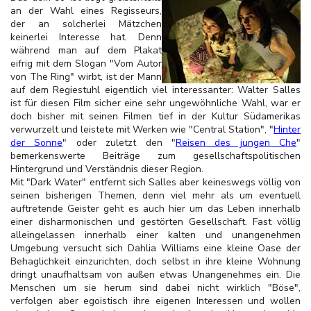
an der Wahl eines Regisseurs,
der an solcherlei Mätzchen
keinerlei Interesse hat. Denn
während man auf dem Plakat
eifrig mit dem Slogan "Vom Autor
von The Ring" wirbt, ist der Mann
auf dem Regiestuhl eigentlich viel interessanter: Walter Salles
ist für diesen Film sicher eine sehr ungewöhnliche Wahl, war er
doch bisher mit seinen Filmen tief in der Kultur Südamerikas
verwurzelt und leistete mit Werken wie "Central Station", "
Hinter
der Sonne
" oder zuletzt den "
Reisen des jungen Che
"
bemerkenswerte Beiträge zum gesellschaftspolitischen
Hintergrund und Verständnis dieser Region.
Mit "Dark Water" entfernt sich Salles aber keineswegs völlig von
seinen bisherigen Themen, denn viel mehr als um eventuell
auftretende Geister geht es auch hier um das Leben innerhalb
einer disharmonischen und gestörten Gesellschaft. Fast völlig
alleingelassen innerhalb einer kalten und unangenehmen
Umgebung versucht sich Dahlia Williams eine kleine Oase der
Behaglichkeit einzurichten, doch selbst in ihre kleine Wohnung
dringt unaufhaltsam von außen etwas Unangenehmes ein. Die
Menschen um sie herum sind dabei nicht wirklich "Böse",
verfolgen aber egoistisch ihre eigenen Interessen und wollen