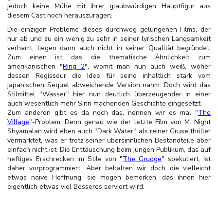
jedoch keine Mühe mit ihrer glaubwürdigen Hauptfigur aus
diesem Cast noch herauszuragen.
Die einzigen Probleme dieses durchweg gelungenen Films, der
nur ab und zu ein wenig zu sehr in seiner lyrischen Langsamkeit
verharrt, liegen dann auch nicht in seiner Qualität begründet.
Zum einen ist das die thematische Ähnlichkeit zum
amerikanischen "
Ring 2
", womit man nun auch weiß, woher
dessen Regisseur die Idee für seine inhaltlich stark vom
japanischen Sequel abweichende Version nahm. Doch wird das
Stilmittel "Wasser" hier nun deutlich überzeugender in einer
auch wesentlich mehr Sinn machenden Geschichte eingesetzt.
Zum anderen gibt es da noch das, nennen wir es mal "
The
Village
"-Problem. Denn genau wie der letzte Film von M. Night
Shyamalan wird eben auch "Dark Water" als reiner Gruselthriller
vermarktet, was er trotz seiner übersinnlichen Bestandteile aber
einfach nicht ist. Die Enttäuschung beim jungen Publikum, das auf
heftiges Erschrecken im Stile von "
The Grudge
" spekuliert, ist
daher vorprogrammiert. Aber behalten wir doch die vielleicht
etwas naive Hoffnung, sie mögen bemerken, das ihnen hier
eigentlich etwas viel Besseres serviert wird.