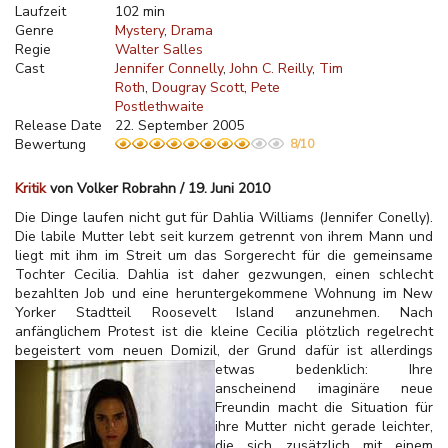
Laufzeit
102 min
Genre
Mystery
Drama
Regie
Walter Salles
Cast
Jennifer Connelly
John C. Reilly
Tim
Roth
Dougray Scott
Pete
Postlethwaite
Release Date
22. September 2005
Bewertung
8/10
Kritik
von Volker Robrahn / 19. Juni 2010
Die Dinge laufen nicht gut für Dahlia Williams (Jennifer Conelly).
Die labile Mutter lebt seit kurzem getrennt von ihrem Mann und
liegt mit ihm im Streit um das Sorgerecht für die gemeinsame
Tochter Cecilia. Dahlia ist daher gezwungen, einen schlecht
bezahlten Job und eine heruntergekommene Wohnung im New
Yorker Stadtteil Roosevelt Island anzunehmen. Nach
anfänglichem Protest ist die kleine Cecilia plötzlich regelrecht
begeistert vom neuen Domizil, der Grund dafür ist allerdings
etwas bedenklich:
Ihre
anscheinend imaginäre neue
Freundin macht die Situation für
ihre Mutter nicht gerade leichter,
die sich zusätzlich mit einem