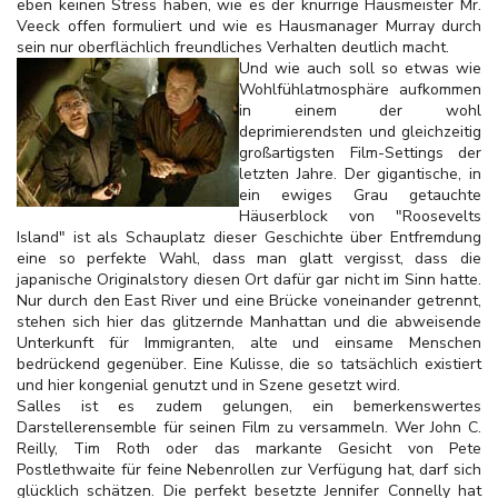
eben keinen Stress haben, wie es der knurrige Hausmeister Mr.
Veeck offen formuliert und wie es Hausmanager Murray durch
sein nur oberflächlich freundliches Verhalten deutlich macht.
Und wie auch soll so etwas wie
Wohlfühlatmosphäre aufkommen
in einem der wohl
deprimierendsten und gleichzeitig
großartigsten Film-Settings der
letzten Jahre. Der gigantische, in
ein ewiges Grau getauchte
Häuserblock von "Roosevelts
Island" ist als Schauplatz dieser Geschichte über Entfremdung
eine so perfekte Wahl, dass man glatt vergisst, dass die
japanische Originalstory diesen Ort dafür gar nicht im Sinn hatte.
Nur durch den East River und eine Brücke voneinander getrennt,
stehen sich hier das glitzernde Manhattan und die abweisende
Unterkunft für Immigranten, alte und einsame Menschen
bedrückend gegenüber. Eine Kulisse, die so tatsächlich existiert
und hier kongenial genutzt und in Szene gesetzt wird.
Salles ist es zudem gelungen, ein bemerkenswertes
Darstellerensemble für seinen Film zu versammeln. Wer John C.
Reilly, Tim Roth oder das markante Gesicht von Pete
Postlethwaite für feine Nebenrollen zur Verfügung hat, darf sich
glücklich schätzen. Die perfekt besetzte Jennifer Connelly hat