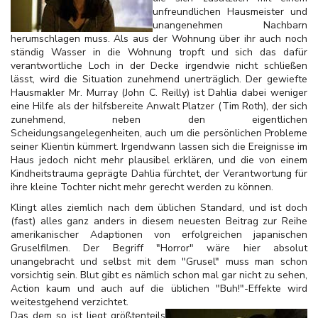
unfreundlichen Hausmeister und
unangenehmen Nachbarn
herumschlagen muss. Als aus der Wohnung über ihr auch noch
ständig Wasser in die Wohnung tropft und sich das dafür
verantwortliche Loch in der Decke irgendwie nicht schließen
lässt, wird die Situation zunehmend unerträglich. Der gewiefte
Hausmakler Mr. Murray (John C. Reilly) ist Dahlia dabei weniger
eine Hilfe als der hilfsbereite Anwalt Platzer (Tim Roth), der sich
zunehmend, neben den eigentlichen
Scheidungsangelegenheiten, auch um die persönlichen Probleme
seiner Klientin kümmert. Irgendwann lassen sich die Ereignisse im
Haus jedoch nicht mehr plausibel erklären, und die von einem
Kindheitstrauma geprägte Dahlia fürchtet, der Verantwortung für
ihre kleine Tochter nicht mehr gerecht werden zu können.
Klingt alles ziemlich nach dem üblichen Standard, und ist doch
(fast) alles ganz anders in diesem neuesten Beitrag zur Reihe
amerikanischer Adaptionen von erfolgreichen japanischen
Gruselfilmen. Der Begriff "Horror" wäre hier absolut
unangebracht und selbst mit dem "Grusel" muss man schon
vorsichtig sein. Blut gibt es nämlich schon mal gar nicht zu sehen,
Action kaum und auch auf die üblichen "Buh!"-Effekte wird
weitestgehend verzichtet.
Das dem so ist liegt größtenteils