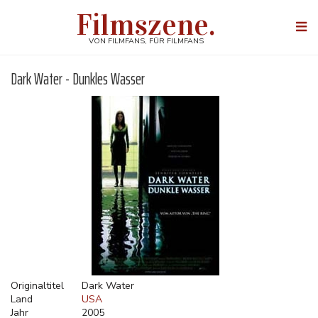
Direkt
Filmszene.
zum
Togg
Inhalt
navi
VON FILMFANS, FÜR FILMFANS
Dark Water - Dunkles Wasser
Originaltitel
Dark Water
Land
USA
Jahr
2005