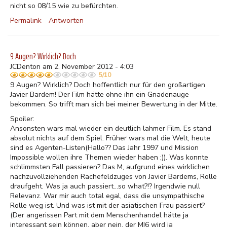
nicht so 08/15 wie zu befürchten.
Permalink
Antworten
9 Augen? Wirklich? Doch
JCDenton am 2. November 2012 - 4:03
5/10
9 Augen? Wirklich? Doch hoffentlich nur für den großartigen
Javier Bardem! Der Film hätte ohne ihn ein Gnadenauge
bekommen. So trifft man sich bei meiner Bewertung in der Mitte.
Spoiler:
Ansonsten wars mal wieder ein deutlich lahmer Film. Es stand
absolut nichts auf dem Spiel. Früher wars mal die Welt, heute
sind es Agenten-Listen(Hallo?? Das Jahr 1997 und Mission
Impossible wollen ihre Themen wieder haben ;)). Was konnte
schlimmsten Fall passieren? Das M, aufgrund eines wirklichen
nachzuvollziehenden Rachefeldzuges von Javier Bardems, Rolle
draufgeht. Was ja auch passiert...so what?!? Irgendwie null
Relevanz. War mir auch total egal, dass die unsympathische
Rolle weg ist. Und was ist mit der asiatischen Frau passiert?
(Der angerissen Part mit dem Menschenhandel hätte ja
interessant sein können, aber nein, der MI6 wird ja