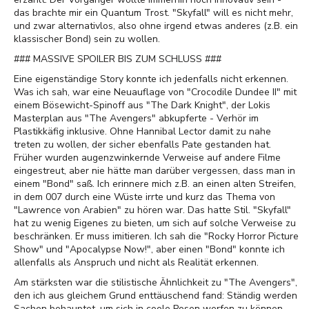
das brachte mir ein Quantum Trost. "Skyfall" will es nicht mehr,
und zwar alternativlos, also ohne irgend etwas anderes (z.B. ein
klassischer Bond) sein zu wollen.
### MASSIVE SPOILER BIS ZUM SCHLUSS ###
Eine eigenständige Story konnte ich jedenfalls nicht erkennen.
Was ich sah, war eine Neuauflage von "Crocodile Dundee II" mit
einem Bösewicht-Spinoff aus "The Dark Knight", der Lokis
Masterplan aus "The Avengers" abkupferte - Verhör im
Plastikkäfig inklusive. Ohne Hannibal Lector damit zu nahe
treten zu wollen, der sicher ebenfalls Pate gestanden hat.
Früher wurden augenzwinkernde Verweise auf andere Filme
eingestreut, aber nie hätte man darüber vergessen, dass man in
einem "Bond" saß. Ich erinnere mich z.B. an einen alten Streifen,
in dem 007 durch eine Wüste irrte und kurz das Thema von
"Lawrence von Arabien" zu hören war. Das hatte Stil. "Skyfall"
hat zu wenig Eigenes zu bieten, um sich auf solche Verweise zu
beschränken. Er muss imitieren. Ich sah die "Rocky Horror Picture
Show" und "Apocalypse Now!", aber einen "Bond" konnte ich
allenfalls als Anspruch und nicht als Realität erkennen.
Am stärksten war die stilistische Ähnlichkeit zu "The Avengers",
den ich aus gleichem Grund enttäuschend fand: Ständig werden
Sachen behauptet, um sich in coole Posen werfen zu können -