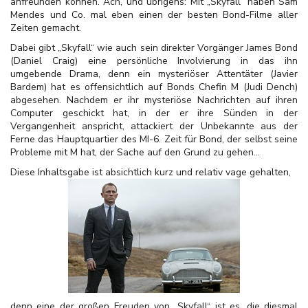
anfreunden können. Ach, und übrigens: Mit „Skyfall“ haben Sam
Mendes und Co. mal eben einen der besten Bond-Filme aller
Zeiten gemacht.
Dabei gibt „Skyfall“ wie auch sein direkter Vorgänger James Bond
(Daniel Craig) eine persönliche Involvierung in das ihn
umgebende Drama, denn ein mysteriöser Attentäter (Javier
Bardem) hat es offensichtlich auf Bonds Chefin M (Judi Dench)
abgesehen. Nachdem er ihr mysteriöse Nachrichten auf ihren
Computer geschickt hat, in der er ihre Sünden in der
Vergangenheit anspricht, attackiert der Unbekannte aus der
Ferne das Hauptquartier des MI-6. Zeit für Bond, der selbst seine
Probleme mit M hat, der Sache auf den Grund zu gehen...
Diese Inhaltsgabe ist absichtlich kurz und relativ vage gehalten,
denn eine der großen Freuden von „Skyfall“ ist es, die diesmal