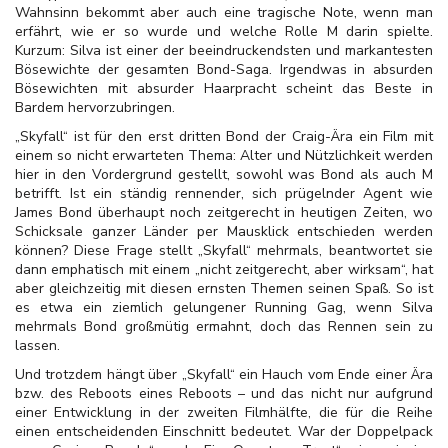
Wahnsinn bekommt aber auch eine tragische Note, wenn man
erfährt, wie er so wurde und welche Rolle M darin spielte.
Kurzum: Silva ist einer der beeindruckendsten und markantesten
Bösewichte der gesamten Bond-Saga. Irgendwas in absurden
Bösewichten mit absurder Haarpracht scheint das Beste in
Bardem hervorzubringen.
„Skyfall“ ist für den erst dritten Bond der Craig-Ära ein Film mit
einem so nicht erwarteten Thema: Alter und Nützlichkeit werden
hier in den Vordergrund gestellt, sowohl was Bond als auch M
betrifft. Ist ein ständig rennender, sich prügelnder Agent wie
James Bond überhaupt noch zeitgerecht in heutigen Zeiten, wo
Schicksale ganzer Länder per Mausklick entschieden werden
können? Diese Frage stellt „Skyfall“ mehrmals, beantwortet sie
dann emphatisch mit einem „nicht zeitgerecht, aber wirksam“, hat
aber gleichzeitig mit diesen ernsten Themen seinen Spaß. So ist
es etwa ein ziemlich gelungener Running Gag, wenn Silva
mehrmals Bond großmütig ermahnt, doch das Rennen sein zu
lassen.
Und trotzdem hängt über „Skyfall“ ein Hauch vom Ende einer Ära
bzw. des Reboots eines Reboots – und das nicht nur aufgrund
einer Entwicklung in der zweiten Filmhälfte, die für die Reihe
einen entscheidenden Einschnitt bedeutet. War der Doppelpack