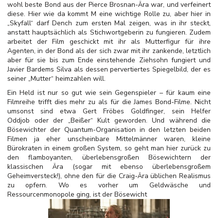
wohl beste Bond aus der Pierce Brosnan-Ära war, und verfeinert
diese. Hier wie da kommt M eine wichtige Rolle zu, aber hier in
„Skyfall“ darf Dench zum ersten Mal zeigen, was in ihr steckt,
anstatt hauptsächlich als Stichwortgeberin zu fungieren. Zudem
arbeitet der Film geschickt mit ihr als Mutterfigur für ihre
Agenten, in der Bond als der sich zwar mit ihr zankende, letztlich
aber für sie bis zum Ende einstehende Ziehsohn fungiert und
Javier Bardems Silva als dessen pervertiertes Spiegelbild, der es
seiner „Mutter“ heimzahlen will.
Ein Held ist nur so gut wie sein Gegenspieler – für kaum eine
Filmreihe trifft dies mehr zu als für die James Bond-Filme. Nicht
umsonst sind etwa Gert Fröbes Goldfinger, sein Helfer
Oddjob oder der „Beißer“ Kult geworden. Und während die
Bösewichter der Quantum-Organisation in den letzten beiden
Filmen ja eher unscheinbare Mittelmänner waren, kleine
Bürokraten in einem großen System, so geht man hier zurück zu
den flamboyanten, überlebensgroßen Bösewichtern der
klassischen Ära (sogar mit ebenso überlebensgroßem
Geheimversteck!), ohne den für die Craig-Ära üblichen Realismus
zu opfern. Wo es vorher um Geldwäsche und
Ressourcenmonopole ging, ist der Bösewicht