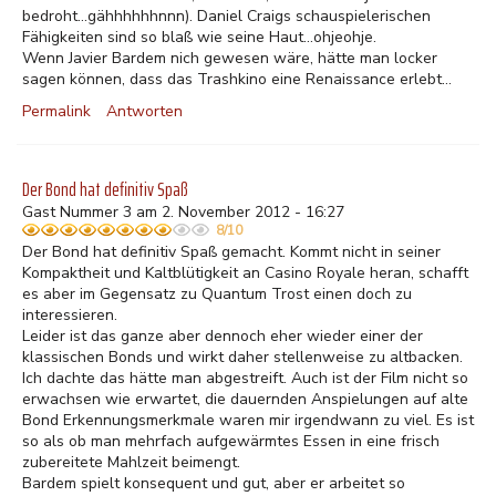
bedroht...gähhhhhhnnn). Daniel Craigs schauspielerischen
Fähigkeiten sind so blaß wie seine Haut...ohjeohje.
Wenn Javier Bardem nich gewesen wäre, hätte man locker
sagen können, dass das Trashkino eine Renaissance erlebt...
Permalink
Antworten
Der Bond hat definitiv Spaß
Gast Nummer 3 am 2. November 2012 - 16:27
8/10
Der Bond hat definitiv Spaß gemacht. Kommt nicht in seiner
Kompaktheit und Kaltblütigkeit an Casino Royale heran, schafft
es aber im Gegensatz zu Quantum Trost einen doch zu
interessieren.
Leider ist das ganze aber dennoch eher wieder einer der
klassischen Bonds und wirkt daher stellenweise zu altbacken.
Ich dachte das hätte man abgestreift. Auch ist der Film nicht so
erwachsen wie erwartet, die dauernden Anspielungen auf alte
Bond Erkennungsmerkmale waren mir irgendwann zu viel. Es ist
so als ob man mehrfach aufgewärmtes Essen in eine frisch
zubereitete Mahlzeit beimengt.
Bardem spielt konsequent und gut, aber er arbeitet so