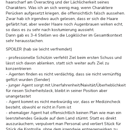
haarscharf am Overacting und der Lächlicherkeit seines
Charakters. Was ich an sich wenig mag, wenn Charaktere
Perücken aufgesetzt kriegen, die offensichtlich falsch aussehen.
Zwar hab ich irgendwo auch gelesen, dass er sich die Haare
gefärbt hat, aber weder Haare noch Augenbrauen wirken echt,
so dass es zu sehr nach kostumierung aussieht.
Dann gab es 3-4 Stellen wo die Logiklöcher im Gesamtkontext
sehr herausstachen.
SPOILER (hab sie leicht verfremdet)
- professionelle Schützin verfehlt Ziel beim ersten Schuss und
lässt sich davon ablenken, statt sich weiter aufs Ziel zu
konzentrieren
- Agenten finden es nicht verdächtig, dass sie nicht vernünftig
gefilzt wurden (Sender)
- junger Agent sorgt mit Unerfahrenheit/Naivität/Überheblichkeit
für riesen Sicherheitsleck, bleibt in seiner Position aber
unangetastet
- Agent kommt es nicht merkwürdig vor, dass er Medizincheck
besteht, obwohl er nicht in Form ist
- ehemaliger Agent hat offensichtlich keinen Plan wie man ein
leerstehendes Geäude auf dem Land stürmt. Statt es direkt
auszuräuchern, verpulvert man Personal und verliert Stück für
Stück die Kontrolle, ohne dem irgendwie entgegenwirken zu