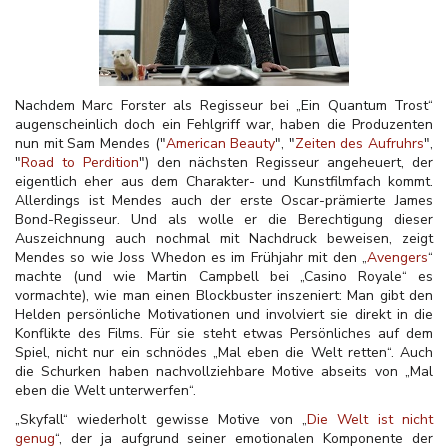
Nachdem Marc Forster als Regisseur bei „Ein Quantum Trost“
augenscheinlich doch ein Fehlgriff war, haben die Produzenten
nun mit Sam Mendes ("
American Beauty
", "
Zeiten des Aufruhrs
",
"
Road to Perdition
") den nächsten Regisseur angeheuert, der
eigentlich eher aus dem Charakter- und Kunstfilmfach kommt.
Allerdings ist Mendes auch der erste Oscar-prämierte James
Bond-Regisseur. Und als wolle er die Berechtigung dieser
Auszeichnung auch nochmal mit Nachdruck beweisen, zeigt
Mendes so wie Joss Whedon es im Frühjahr mit den „
Avengers
“
machte (und wie Martin Campbell bei „Casino Royale“ es
vormachte), wie man einen Blockbuster inszeniert: Man gibt den
Helden persönliche Motivationen und involviert sie direkt in die
Konflikte des Films. Für sie steht etwas Persönliches auf dem
Spiel, nicht nur ein schnödes „Mal eben die Welt retten“. Auch
die Schurken haben nachvollziehbare Motive abseits von „Mal
eben die Welt unterwerfen“.
„Skyfall“ wiederholt gewisse Motive von „
Die Welt ist nicht
genug
“, der ja aufgrund seiner emotionalen Komponente der