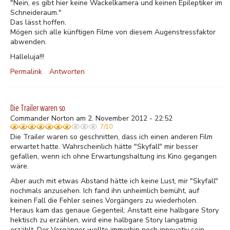
"Nein, es gibt hier keine Wackelkamera und keinen Epileptiker im
Schneideraum."
Das lässt hoffen.
Mögen sich alle künftigen Filme von diesem Augenstressfaktor
abwenden.
Halleluja!!!
Permalink
Antworten
Die Trailer waren so
Commander Norton am 2. November 2012 - 22:52
7/10
Die Trailer waren so geschnitten, dass ich einen anderen Film
erwartet hatte. Wahrscheinlich hätte "Skyfall" mir besser
gefallen, wenn ich ohne Erwartungshaltung ins Kino gegangen
wäre.
Aber auch mit etwas Abstand hätte ich keine Lust, mir "Skyfall"
nochmals anzusehen. Ich fand ihn unheimlich bemüht, auf
keinen Fall die Fehler seines Vorgängers zu wiederholen.
Heraus kam das genaue Gegenteil: Anstatt eine halbgare Story
hektisch zu erzählen, wird eine halbgare Story langatmig
erzählt. Der Vorgänger wollte immerhin noch innovativ sein -