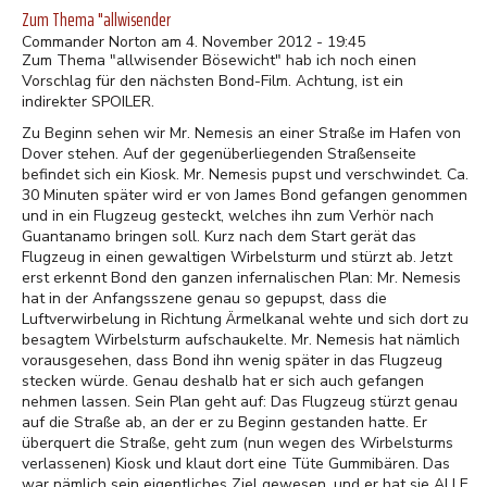
Zum Thema "allwisender
Commander Norton am 4. November 2012 - 19:45
Zum Thema "allwisender Bösewicht" hab ich noch einen
Vorschlag für den nächsten Bond-Film. Achtung, ist ein
indirekter SPOILER.
Zu Beginn sehen wir Mr. Nemesis an einer Straße im Hafen von
Dover stehen. Auf der gegenüberliegenden Straßenseite
befindet sich ein Kiosk. Mr. Nemesis pupst und verschwindet. Ca.
30 Minuten später wird er von James Bond gefangen genommen
und in ein Flugzeug gesteckt, welches ihn zum Verhör nach
Guantanamo bringen soll. Kurz nach dem Start gerät das
Flugzeug in einen gewaltigen Wirbelsturm und stürzt ab. Jetzt
erst erkennt Bond den ganzen infernalischen Plan: Mr. Nemesis
hat in der Anfangsszene genau so gepupst, dass die
Luftverwirbelung in Richtung Ärmelkanal wehte und sich dort zu
besagtem Wirbelsturm aufschaukelte. Mr. Nemesis hat nämlich
vorausgesehen, dass Bond ihn wenig später in das Flugzeug
stecken würde. Genau deshalb hat er sich auch gefangen
nehmen lassen. Sein Plan geht auf: Das Flugzeug stürzt genau
auf die Straße ab, an der er zu Beginn gestanden hatte. Er
überquert die Straße, geht zum (nun wegen des Wirbelsturms
verlassenen) Kiosk und klaut dort eine Tüte Gummibären. Das
war nämlich sein eigentliches Ziel gewesen, und er hat sie ALLE