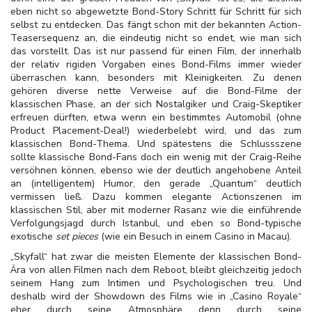
eben nicht so abgewetzte Bond-Story Schritt für Schritt für sich
selbst zu entdecken. Das fängt schon mit der bekannten Action-
Teasersequenz an, die eindeutig nicht so endet, wie man sich
das vorstellt. Das ist nur passend für einen Film, der innerhalb
der relativ rigiden Vorgaben eines Bond-Films immer wieder
überraschen kann, besonders mit Kleinigkeiten. Zu denen
gehören diverse nette Verweise auf die Bond-Filme der
klassischen Phase, an der sich Nostalgiker und Craig-Skeptiker
erfreuen dürften, etwa wenn ein bestimmtes Automobil (ohne
Product Placement-Deal!) wiederbelebt wird, und das zum
klassischen Bond-Thema. Und spätestens die Schlussszene
sollte klassische Bond-Fans doch ein wenig mit der Craig-Reihe
versöhnen können, ebenso wie der deutlich angehobene Anteil
an (intelligentem) Humor, den gerade „Quantum“ deutlich
vermissen ließ. Dazu kommen elegante Actionszenen im
klassischen Stil, aber mit moderner Rasanz wie die einführende
Verfolgungsjagd durch Istanbul, und eben so Bond-typische
exotische
set pieces
(wie ein Besuch in einem Casino in Macau).
„Skyfall“ hat zwar die meisten Elemente der klassischen Bond-
Ära von allen Filmen nach dem Reboot, bleibt gleichzeitig jedoch
seinem Hang zum Intimen und Psychologischen treu. Und
deshalb wird der Showdown des Films wie in „Casino Royale“
eher durch seine Atmosphäre denn durch seine