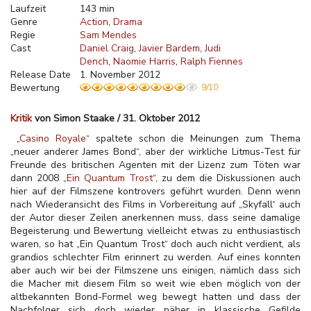
Laufzeit
143 min
Genre
Action
Drama
Regie
Sam Mendes
Cast
Daniel Craig
Javier Bardem
Judi
Dench
Naomie Harris
Ralph Fiennes
Release Date
1. November 2012
Bewertung
9/10
Kritik
von Simon Staake / 31. Oktober 2012
„
Casino Royale
“ spaltete schon die Meinungen zum Thema
„neuer anderer James Bond“, aber der wirkliche Litmus-Test für
Freunde des britischen Agenten mit der Lizenz zum Töten war
dann 2008 „
Ein Quantum Trost
“, zu dem die Diskussionen auch
hier auf der Filmszene kontrovers geführt wurden. Denn wenn
nach Wiederansicht des Films in Vorbereitung auf „Skyfall“ auch
der Autor dieser Zeilen anerkennen muss, dass seine damalige
Begeisterung und Bewertung vielleicht etwas zu enthusiastisch
waren, so hat „Ein Quantum Trost“ doch auch nicht verdient, als
grandios schlechter Film erinnert zu werden. Auf eines konnten
aber auch wir bei der Filmszene uns einigen, nämlich dass sich
die Macher mit diesem Film so weit wie eben möglich von der
altbekannten Bond-Formel weg bewegt hatten und dass der
Nachfolger sich doch wieder näher in klassische Gefilde