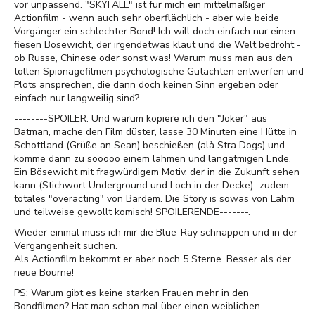
vor unpassend. "SKYFALL" ist für mich ein mittelmäßiger
Actionfilm - wenn auch sehr oberflächlich - aber wie beide
Vorgänger ein schlechter Bond! Ich will doch einfach nur einen
fiesen Bösewicht, der irgendetwas klaut und die Welt bedroht -
ob Russe, Chinese oder sonst was! Warum muss man aus den
tollen Spionagefilmen psychologische Gutachten entwerfen und
Plots ansprechen, die dann doch keinen Sinn ergeben oder
einfach nur langweilig sind?
--------SPOILER: Und warum kopiere ich den "Joker" aus
Batman, mache den Film düster, lasse 30 Minuten eine Hütte in
Schottland (Grüße an Sean) beschießen (alà Stra Dogs) und
komme dann zu sooooo einem lahmen und langatmigen Ende.
Ein Bösewicht mit fragwürdigem Motiv, der in die Zukunft sehen
kann (Stichwort Underground und Loch in der Decke)...zudem
totales "overacting" von Bardem. Die Story is sowas von Lahm
und teilweise gewollt komisch! SPOILERENDE-------.
Wieder einmal muss ich mir die Blue-Ray schnappen und in der
Vergangenheit suchen.
Als Actionfilm bekommt er aber noch 5 Sterne. Besser als der
neue Bourne!
PS: Warum gibt es keine starken Frauen mehr in den
Bondfilmen? Hat man schon mal über einen weiblichen