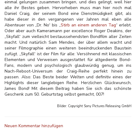
einmal gelungen zusammen bringen, und dies gelingt, weil hier
alle ihr Bestes geben. Hervorheben muss man hier noch mal
Daniel Craig, der seinem Bond eine Dienstmüdigkeit gibt, als
habe dieser in den vergangenen vier Jahren mal eben alle
Abenteuer von „Dr. No“ bis „
Stirb an einem anderen Tag
“ erlebt.
Oder aber auch Kameramann per excellence Roger Deakins, der
„Skyfall“ zum vielleicht bestaussehendsten Bondfilm aller Zeiten
macht. Und natürlich Sam Mendes, der über allem wacht und
seiner Filmographie einen weiteren beeindruckenden Baustein
zufügt. „Skyfall“ ist der Film für alle: Versöhnend mit klassischen
Elementen und Verweisen ausgestattet für altgediente Bond-
Fans, modern und psychologisch glaubwürdig genug, um ins
Nach-Reboot-Universum der Craig-Reihe perfekt hinein zu
passen. Also: Das Beste beider Welten und definitiv eines der
Highlights dieser langlebigen Reihe. Herzlichen Glückwunsch,
James Bond! Mit diesem Beitrag haben Sie sich das schönste
Geschenk zum 50. Geburtstag selbst gemacht, 007!
Bilder: Copyright
Sony Pictures Releasing GmbH
Neuen Kommentar hinzufügen