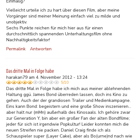
Einmalig?
Vielleicht urteile ich zu hart über diesen Film, aber meine
Vorgänger sind meiner Meinung einfach viel zu milde und
unobjektiv.
Sechs Punkte reichen für mich hier aus für einen
durchschnittlich spannenden Unterhaltungsfilm ohne
Nachhaltigkeitsfaktor!
Permalink
Antworten
Das dritte Mal in Folge habe
harakan79 am 4. November 2012 - 13:24
5/10
Das dritte Mal in Folge habe ich mich aus meiner ablehnenden
Haltung ggü. James Bond überreden lassen, doch ins Kino zu
gehen. Auch der der grandiosen Trailer und Medienkampagne.
Eins kann Bond: begeistern und eine große Show inszenieren...
aber halt nur (mMn) außerhalb des Kinosaals. Ich gehöre zwar
zur Generation Y, bin aber ein großer Fan der alten Bondfilme;
jeder für sich ist irgendwie Popkultur! Leider konnten mich die
neuen Streifen nie packen. Daniel Craig finde ich als
Schauspieler super (Layer Cake), aber als Bo(urne)nd nach wie