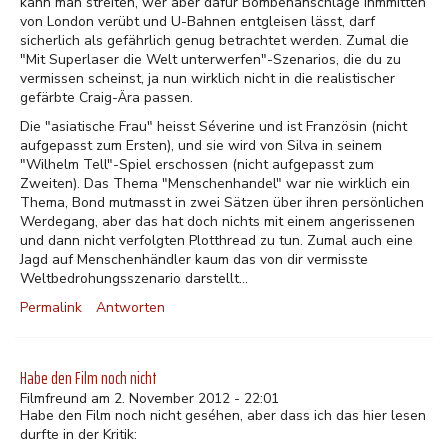
kann man streiten, wer aber dafür Bombenanschläge inmmitten
von London verübt und U-Bahnen entgleisen lässt, darf
sicherlich als gefährlich genug betrachtet werden. Zumal die
"Mit Superlaser die Welt unterwerfen"-Szenarios, die du zu
vermissen scheinst, ja nun wirklich nicht in die realistischer
gefärbte Craig-Ära passen.
Die "asiatische Frau" heisst Séverine und ist Französin (nicht
aufgepasst zum Ersten), und sie wird von Silva in seinem
"Wilhelm Tell"-Spiel erschossen (nicht aufgepasst zum
Zweiten). Das Thema "Menschenhandel" war nie wirklich ein
Thema, Bond mutmasst in zwei Sätzen über ihren persönlichen
Werdegang, aber das hat doch nichts mit einem angerissenen
und dann nicht verfolgten Plotthread zu tun. Zumal auch eine
Jagd auf Menschenhändler kaum das von dir vermisste
Weltbedrohungsszenario darstellt...
Permalink
Antworten
Habe den Film noch nicht
Filmfreund am 2. November 2012 - 22:01
Habe den Film noch nicht geséhen, aber dass ich das hier lesen
durfte in der Kritik: