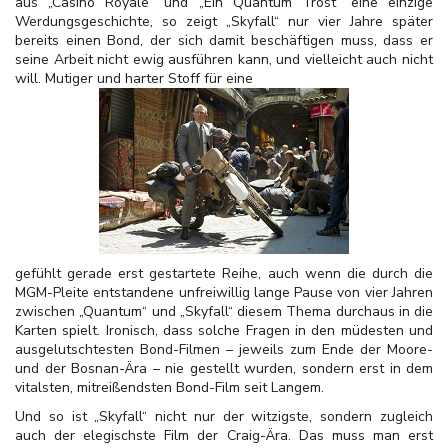
aus „Casino Royale“ und „Ein Quantum Trost“ eine einzige
Werdungsgeschichte, so zeigt „Skyfall“ nur vier Jahre später
bereits einen Bond, der sich damit beschäftigen muss, dass er
seine Arbeit nicht ewig ausführen kann, und vielleicht auch nicht
will. Mutiger und harter Stoff für eine
gefühlt gerade erst gestartete Reihe, auch wenn die durch die
MGM-Pleite entstandene unfreiwillig lange Pause von vier Jahren
zwischen „Quantum“ und „Skyfall“ diesem Thema durchaus in die
Karten spielt. Ironisch, dass solche Fragen in den müdesten und
ausgelutschtesten Bond-Filmen – jeweils zum Ende der Moore-
und der Bosnan-Ära – nie gestellt wurden, sondern erst in dem
vitalsten, mitreißendsten Bond-Film seit Langem.
Und so ist „Skyfall“ nicht nur der witzigste, sondern zugleich
auch der elegischste Film der Craig-Ära. Das muss man erst