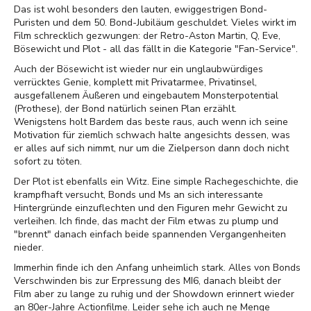
Das ist wohl besonders den lauten, ewiggestrigen Bond-
Puristen und dem 50. Bond-Jubiläum geschuldet. Vieles wirkt im
Film schrecklich gezwungen: der Retro-Aston Martin, Q, Eve,
Bösewicht und Plot - all das fällt in die Kategorie "Fan-Service".
Auch der Bösewicht ist wieder nur ein unglaubwürdiges
verrücktes Genie, komplett mit Privatarmee, Privatinsel,
ausgefallenem Äußeren und eingebautem Monsterpotential
(Prothese), der Bond natürlich seinen Plan erzählt.
Wenigstens holt Bardem das beste raus, auch wenn ich seine
Motivation für ziemlich schwach halte angesichts dessen, was
er alles auf sich nimmt, nur um die Zielperson dann doch nicht
sofort zu töten.
Der Plot ist ebenfalls ein Witz. Eine simple Rachegeschichte, die
krampfhaft versucht, Bonds und Ms an sich interessante
Hintergründe einzuflechten und den Figuren mehr Gewicht zu
verleihen. Ich finde, das macht der Film etwas zu plump und
"brennt" danach einfach beide spannenden Vergangenheiten
nieder.
Immerhin finde ich den Anfang unheimlich stark. Alles von Bonds
Verschwinden bis zur Erpressung des MI6, danach bleibt der
Film aber zu lange zu ruhig und der Showdown erinnert wieder
an 80er-Jahre Actionfilme. Leider sehe ich auch ne Menge