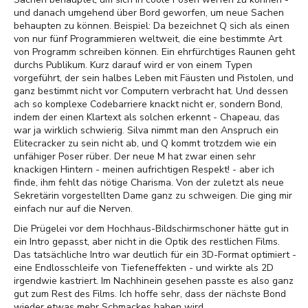
und danach umgehend über Bord geworfen, um neue Sachen
behaupten zu können. Beispiel: Da bezeichnet Q sich als einen
von nur fünf Programmieren weltweit, die eine bestimmte Art
von Programm schreiben können. Ein ehrfürchtiges Raunen geht
durchs Publikum. Kurz darauf wird er von einem Typen
vorgeführt, der sein halbes Leben mit Fäusten und Pistolen, und
ganz bestimmt nicht vor Computern verbracht hat. Und dessen
ach so komplexe Codebarriere knackt nicht er, sondern Bond,
indem der einen Klartext als solchen erkennt - Chapeau, das
war ja wirklich schwierig. Silva nimmt man den Anspruch ein
Elitecracker zu sein nicht ab, und Q kommt trotzdem wie ein
unfähiger Poser rüber. Der neue M hat zwar einen sehr
knackigen Hintern - meinen aufrichtigen Respekt! - aber ich
finde, ihm fehlt das nötige Charisma. Von der zuletzt als neue
Sekretärin vorgestellten Dame ganz zu schweigen. Die ging mir
einfach nur auf die Nerven.
Die Prügelei vor dem Hochhaus-Bildschirmschoner hätte gut in
ein Intro gepasst, aber nicht in die Optik des restlichen Films.
Das tatsächliche Intro war deutlich für ein 3D-Format optimiert -
eine Endlosschleife von Tiefeneffekten - und wirkte als 2D
irgendwie kastriert. Im Nachhinein gesehen passte es also ganz
gut zum Rest des Films. Ich hoffe sehr, dass der nächste Bond
wieder etwas mehr Schmackes haben wird.