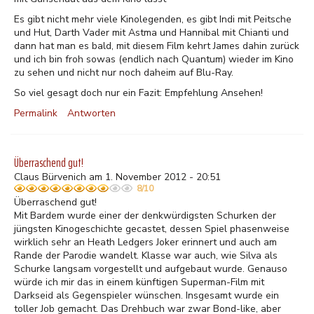
Es gibt nicht mehr viele Kinolegenden, es gibt Indi mit Peitsche
und Hut, Darth Vader mit Astma und Hannibal mit Chianti und
dann hat man es bald, mit diesem Film kehrt James dahin zurück
und ich bin froh sowas (endlich nach Quantum) wieder im Kino
zu sehen und nicht nur noch daheim auf Blu-Ray.
So viel gesagt doch nur ein Fazit: Empfehlung Ansehen!
Permalink
Antworten
Überraschend gut!
Claus Bürvenich am 1. November 2012 - 20:51
8/10
Überraschend gut!
Mit Bardem wurde einer der denkwürdigsten Schurken der
jüngsten Kinogeschichte gecastet, dessen Spiel phasenweise
wirklich sehr an Heath Ledgers Joker erinnert und auch am
Rande der Parodie wandelt. Klasse war auch, wie Silva als
Schurke langsam vorgestellt und aufgebaut wurde. Genauso
würde ich mir das in einem künftigen Superman-Film mit
Darkseid als Gegenspieler wünschen. Insgesamt wurde ein
toller Job gemacht. Das Drehbuch war zwar Bond-like, aber