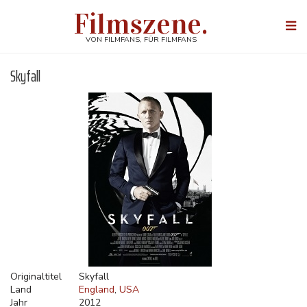
Direkt
Filmszene.
zum
Togg
Inhalt
navi
VON FILMFANS, FÜR FILMFANS
Skyfall
Originaltitel
Skyfall
Land
England
USA
Jahr
2012