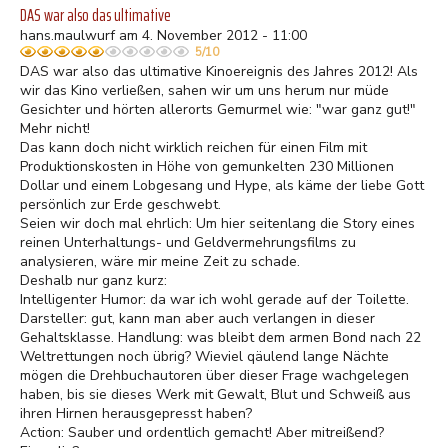
DAS war also das ultimative
hans.maulwurf am 4. November 2012 - 11:00
5/10
DAS war also das ultimative Kinoereignis des Jahres 2012! Als
wir das Kino verließen, sahen wir um uns herum nur müde
Gesichter und hörten allerorts Gemurmel wie: "war ganz gut!"
Mehr nicht!
Das kann doch nicht wirklich reichen für einen Film mit
Produktionskosten in Höhe von gemunkelten 230 Millionen
Dollar und einem Lobgesang und Hype, als käme der liebe Gott
persönlich zur Erde geschwebt.
Seien wir doch mal ehrlich: Um hier seitenlang die Story eines
reinen Unterhaltungs- und Geldvermehrungsfilms zu
analysieren, wäre mir meine Zeit zu schade.
Deshalb nur ganz kurz:
Intelligenter Humor: da war ich wohl gerade auf der Toilette.
Darsteller: gut, kann man aber auch verlangen in dieser
Gehaltsklasse. Handlung: was bleibt dem armen Bond nach 22
Weltrettungen noch übrig? Wieviel qäulend lange Nächte
mögen die Drehbuchautoren über dieser Frage wachgelegen
haben, bis sie dieses Werk mit Gewalt, Blut und Schweiß aus
ihren Hirnen herausgepresst haben?
Action: Sauber und ordentlich gemacht! Aber mitreißend?