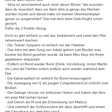
- Silva ist anscheinend auch einer dieser Bösen "die wussten,
dass du wusstest, dass sie dann ähm ja genau das Machen
würden hüstel und darum habe ich meinen Übermasterplan
genau so ausgerichtet" Das hat mich beim Dark Knight schon
gestört.
Dafür die 2 Punkte Abzug
Doch es gibt einfach zu viel das funktioniert und somit den Film
sehenswert machen:
- Die Teaser-Sequenz ist einfach nur der Hammer
- Das Intro mit dem Song von Adele gehört zum Besten was
bissher bei Bond gesehen wurde, da kann Miss Keys mit ihrem
gejammere einpacken
- Endlich ist Bond wieder Bond (Drink, Vorstellung, Aston Martin
etc.) und die Fanfare ertönt endlich auch wieder während dem
Film
- Die Kameraarbeit ist wirklich für Bond herausragend
- Die Auslegung von Q als jungen Computernerd ist schlicht zum
Brüllen
- Die Dialoge strozen vor britischen Humor und haben das Kino
ein paar Mal lachen lassen
- Judi Dench als M und die Entwicklung von Mallory
- Und natürlich die Schlussszene die alles übertrifft und einem
mit Gänsehaut aus dem Kino lässt