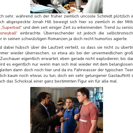
 sehr, während sich der früher ziemlich uncoole Schmidt plötzlich
lich abgespeckte Jonah Hill bewegt sich hier so ziemlich in der M
 „
Superbad
“ und dem seit einiger Zeit zu erkennenden Trend zu seriös
oneyball
“ einbrachte. Überraschender ist jedoch die selbstironi
sher in seinen schwülstigen Romanzen ja doch recht humorlos agierte.
d dabei hübsch über die Laufzeit verteilt, so dass sie nicht zu über
mer wieder überraschen, so etwa als bei der unvermeidlichen groß
uschauer eigentlich erwartet, eben gerade nicht explodieren, bis dann 
rd es eigentlich nur wenn man sich mal wieder mit dem belanglosen
leiten dann doch noch hier und da ins Fahrwasser der typischen Teen
ich kaum noch etwas zu tun, doch ein sehr gelungener Gastauftritt s
ch das Schicksal einer ganz bestimmten Figur ein für alle mal.