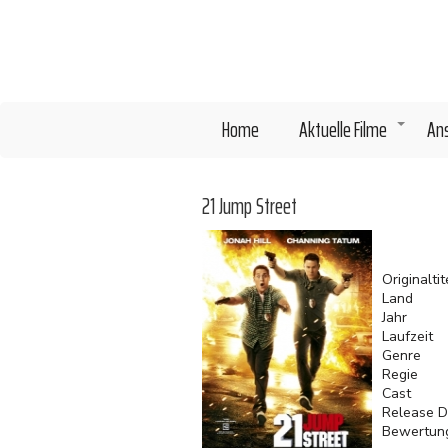
Direkt
zum
Inhalt
Home
Aktuelle Filme
An
+
21 Jump Street
Originaltit
Land
Jahr
Laufzeit
Genre
Regie
Cast
Release D
Bewertun