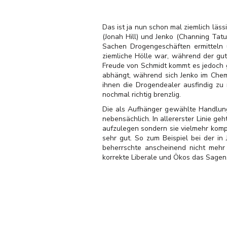
Das ist ja nun schon mal ziemlich läs
(Jonah Hill) und Jenko (Channing Tatu
Sachen Drogengeschäften ermitteln 
ziemliche Hölle war, während der gu
Freude von Schmidt kommt es jedoch 
abhängt, während sich Jenko im Chem
ihnen die Drogendealer ausfindig zu
nochmal richtig brenzlig.
Die als Aufhänger gewählte Handlung
nebensächlich. In allererster Linie g
aufzulegen sondern sie vielmehr kompl
sehr gut. So zum Beispiel bei der in
beherrschte anscheinend nicht mehr
korrekte Liberale und Ökos das Sagen