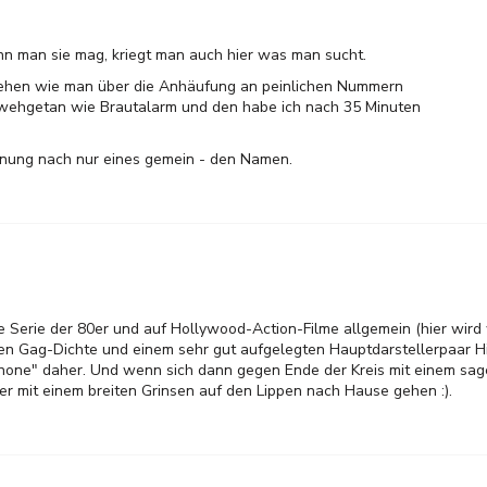
nn man sie mag, kriegt man auch hier was man sucht.
stehen wie man über die Anhäufung an peinlichen Nummern
o wehgetan wie Brautalarm und den habe ich nach 35 Minuten
einung nach nur eines gemein - den Namen.
Serie der 80er und auf Hollywood-Action-Filme allgemein (hier wird w
en Gag-Dichte und einem sehr gut aufgelegten Hauptdarstellerpaar Hi
none" daher. Und wenn sich dann gegen Ende der Kreis mit einem sa
her mit einem breiten Grinsen auf den Lippen nach Hause gehen :).