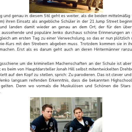
sig und genau in diesem Stil geht es weiter, als die beiden mittelmäß
m) ihren Einsatz als angebliche Schüler in der 21 Jump Street beginn
und landen damit wieder an genau an dem Ort, der für den über
t aussehende und populäre Jenko durchaus schöne Erinnerungen an s
gleich am ersten Tag zu einer Verwechslung, so das er nun plötzlic
ie-Kurs mit den Strebern abgeben muss. Trotzdem kommen sie in ihr
 machen. Erst als es darum geht auch an deren Hintermänner ranz
sschiene um die kriminellen Machenschaften an der Schule ist aber 
eht es beim von Hauptdarsteller Jonah Hill selbst mitentwickelten Dreh
ett auf den Kopf zu stellen, sprich: Zu parodieren. Das ist clever und
 Jenko langsam reifenden Erkenntnis, dass die bekannten Highschoo
 gelten. Denn wo vormals die Muskulösen und Schönen die Stars w
.