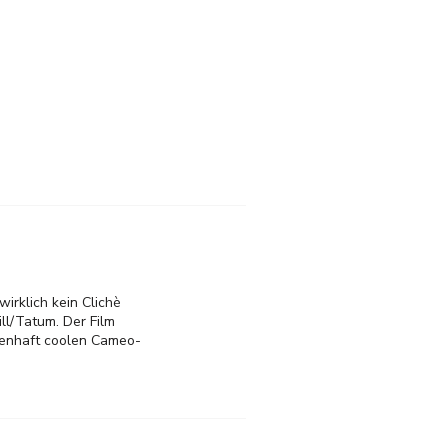
irklich kein Clichè
ll/Tatum. Der Film
genhaft coolen Cameo-