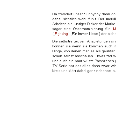
Da fremdelt unser Sunnyboy dann doch
dabei sichtlich wohl fühlt. Der merk
Arbeiten als lustiger Dicker der Marke
sogar eine Oscarnominierung für „
M
(„
Fighting
“, „Für immer Liebe“) der bi
Die selbstreflexiven Anspielungen sin
können sie wenn sie kommen auch im
Dinge, von denen man es als geübter Z
schon selbst anschauen. Etwas fad wi
und auch ein paar wüste Paryszenen g
TV-Serie hat das alles dann zwar wirl
Kreis und klärt dabei ganz nebenbei au