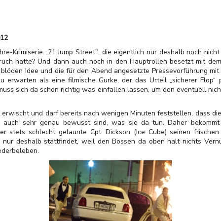
012
re-Krimiserie „21 Jump Street", die eigentlich nur deshalb noch nicht
uch hatte? Und dann auch noch in den Hauptrollen besetzt mit de
h blöden Idee und die für den Abend angesetzte Pressevorführung mit 
u erwarten als eine filmische Gurke, der das Urteil „sicherer Flop“
uss sich da schon richtig was einfallen lassen, um den eventuell nicht 
 erwischt und darf bereits nach wenigen Minuten feststellen, dass die
m auch sehr genau bewusst sind, was sie da tun. Daher bekomm
er stets schlecht gelaunte Cpt. Dickson (Ice Cube) seinen frischen 
ur deshalb stattfindet, weil den Bossen da oben halt nichts Vernün
ederbeleben.