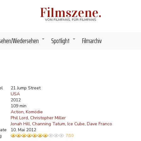
Filmszene.
VON FILMFANS, FÜR FILMFANS
sehen/Wiedersehen
Spotlight
Filmarchiv
+
+
el
21 Jump Street
USA
2012
109 min
Action
Komödie
Phil Lord
Christopher Miller
Jonah Hill
Channing Tatum
Ice Cube
Dave Franco
ate
10. Mai 2012
g
7/10