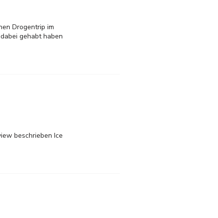
nen Drogentrip im
ß dabei gehabt haben
view beschrieben Ice