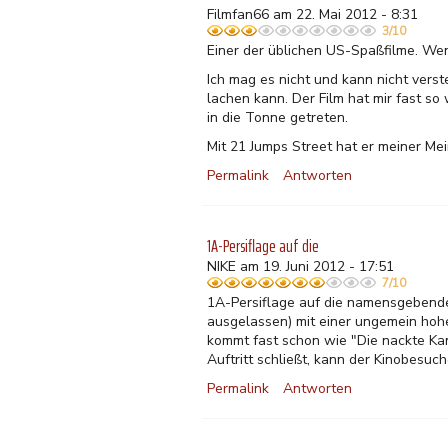
Filmfan66 am 22. Mai 2012 - 8:31
3/10
Einer der üblichen US-Spaßfilme. We
Ich mag es nicht und kann nicht ver
lachen kann. Der Film hat mir fast s
in die Tonne getreten.
Mit 21 Jumps Street hat er meiner M
Permalink
Antworten
1A-Persiflage auf die
NIKE am 19. Juni 2012 - 17:51
7/10
1A-Persiflage auf die namensgebende 
ausgelassen) mit einer ungemein hoh
kommt fast schon wie "Die nackte Ka
Auftritt schließt, kann der Kinobesuc
Permalink
Antworten