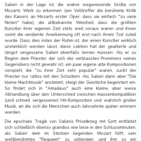
Salieri in der Lage ist, die wahre wegweisende Größe von
Mozarts Werk zu erkennen (ein Volltreffer die berühmte Kritik
des Kaisers an Mozarts erster Oper, dass sie einfach "zu viele
Noten" habe), die altbekannte Weisheit, dass die größten
Künstler ihrer eigenen Zeit stets weit voraus waren und ihnen
somit die verdiente Anerkennung oft erst nach ihrem Tod zuteil
wurde. Dass dies indes der Ruhm ist, der einen Künstler wirklich
unsterblich werden lässt, diese Lektion hat der gealterte und
längst vergessene Salieri ebenfalls lernen müssen: Als er zu
Beginn dem Priester, der sich der verblassten Prominenz seines
Gegenübers nicht gewahr ist, ein paar eigene alte Kompositionen
vorspielt, die "zu ihrer Zeit sehr populär" waren, zuckt der
Priester nur ratlos mit den Schultern. Als Salieri dann aber "Die
kleine Nachtmusik" anstimmt, steigt der Geistliche begeistert ein.
So findet sich in "Amadeus" auch eine kleine, aber weise
Abhandlung über den Unterschied zwischen massenkompatibler
(und schnell vergessener) Hit-Komposition und wahrlich großer
Musik, an die sich die Menschen auch Jahrzehnte später erinnern
werden.
Die epochale Tragik von Salieris Privatkrieg mit Gott entfaltet
sich schließlich ebenso grandios wie leise in den Schlussminuten,
als Salieri dem im Sterben liegenden Mozart hilft, sein
weltberühmtes "Requiem" zu vollenden, und ihm so ein