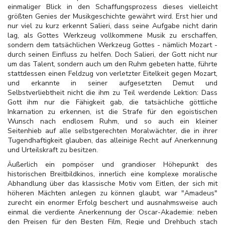
einmaliger Blick in den Schaffungsprozess dieses vielleicht
größten Genies der Musikgeschichte gewährt wird. Erst hier und
nur viel zu kurz erkennt Salieri, dass seine Aufgabe nicht darin
lag, als Gottes Werkzeug vollkommene Musik zu erschaffen,
sondern dem tatsächlichen Werkzeug Gottes - nämlich Mozart -
durch seinen Einfluss zu helfen. Doch Salieri, der Gott nicht nur
um das Talent, sondern auch um den Ruhm gebeten hatte, führte
stattdessen einen Feldzug von verletzter Eitelkeit gegen Mozart,
und erkannte in seiner aufgesetzten Demut und
Selbstverliebtheit nicht die ihm zu Teil werdende Lektion: Dass
Gott ihm nur die Fähigkeit gab, die tatsächliche göttliche
Inkarnation zu erkennen, ist die Strafe für den egoistischen
Wunsch nach endlosem Ruhm, und so auch ein kleiner
Seitenhieb auf alle selbstgerechten Moralwächter, die in ihrer
Tugendhaftigkeit glauben, das alleinige Recht auf Anerkennung
und Urteilskraft zu besitzen.
Äußerlich ein pompöser und grandioser Höhepunkt des
historischen Breitbildkinos, innerlich eine komplexe moralische
Abhandlung über das klassische Motiv vom Eitlen, der sich mit
höheren Mächten anlegen zu können glaubt, war "Amadeus"
zurecht ein enormer Erfolg beschert und ausnahmsweise auch
einmal die verdiente Anerkennung der Oscar-Akademie: neben
den Preisen für den Besten Film, Regie und Drehbuch stach