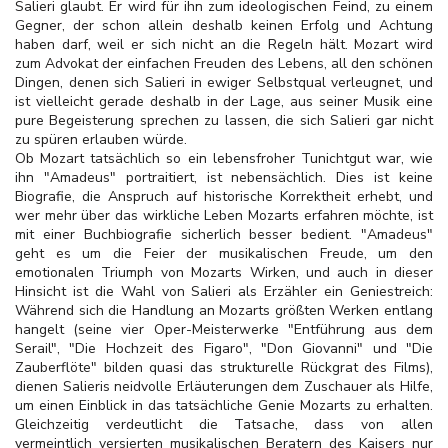
Salieri glaubt. Er wird für ihn zum ideologischen Feind, zu einem
Gegner, der schon allein deshalb keinen Erfolg und Achtung
haben darf, weil er sich nicht an die Regeln hält. Mozart wird
zum Advokat der einfachen Freuden des Lebens, all den schönen
Dingen, denen sich Salieri in ewiger Selbstqual verleugnet, und
ist vielleicht gerade deshalb in der Lage, aus seiner Musik eine
pure Begeisterung sprechen zu lassen, die sich Salieri gar nicht
zu spüren erlauben würde.
Ob Mozart tatsächlich so ein lebensfroher Tunichtgut war, wie
ihn "Amadeus" portraitiert, ist nebensächlich. Dies ist keine
Biografie, die Anspruch auf historische Korrektheit erhebt, und
wer mehr über das wirkliche Leben Mozarts erfahren möchte, ist
mit einer Buchbiografie sicherlich besser bedient. "Amadeus"
geht es um die Feier der musikalischen Freude, um den
emotionalen Triumph von Mozarts Wirken, und auch in dieser
Hinsicht ist die Wahl von Salieri als Erzähler ein Geniestreich:
Während sich die Handlung an Mozarts größten Werken entlang
hangelt (seine vier Oper-Meisterwerke "Entführung aus dem
Serail", "Die Hochzeit des Figaro", "Don Giovanni" und "Die
Zauberflöte" bilden quasi das strukturelle Rückgrat des Films),
dienen Salieris neidvolle Erläuterungen dem Zuschauer als Hilfe,
um einen Einblick in das tatsächliche Genie Mozarts zu erhalten.
Gleichzeitig verdeutlicht die Tatsache, dass von allen
vermeintlich versierten musikalischen Beratern des Kaisers nur