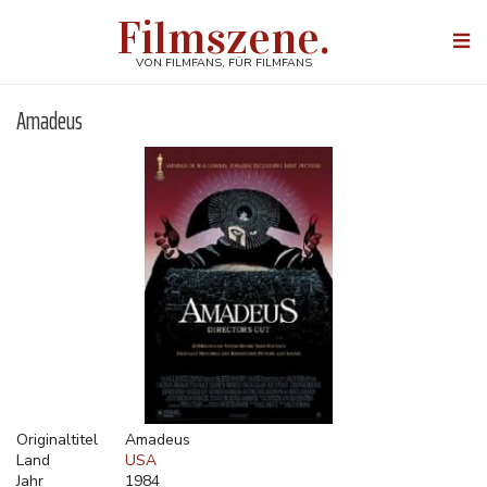
Direkt
Filmszene.
zum
Togg
Inhalt
navi
VON FILMFANS, FÜR FILMFANS
Amadeus
Originaltitel
Amadeus
Land
USA
Jahr
1984