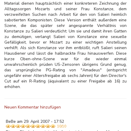
Material dienen hauptsächlich einer konkreteren Zeichnung der
Alltagssorgen Mozarts und seiner Frau Konstanze, dem
verzweifelten Suchen nach Arbeit für den von Salieri heimlich
sabotierten Komponisten. Diese Version enthält außerdem eine
Szene, die das später sehr angespannte Verhältnis von
Konstanze zu Salieri verdeutlicht: Um sie und damit ihren Gatten
zu demütigen, verlangt Salieri von Konstanze eine sexuelle
Gefälligkeit, bevor er Mozart zu einer wichtigen Anstellung
verhilft. Als sich Konstanze vor ihm entblößt, ruft Salieri seinen
Hausdiener und lässt die halbnackte Frau hinauswerfen. Diese
kurze Oben-ohne-Szene war für die wieder einmal
unwahrscheinlich prüden US-Zensoren übrigens Grund genug,
das ursprüngliche PG-Rating von "Amadeus" (entspricht
ungefähr einer Altersfreigabe ab sechs Jahren) für den Director's
Cut auf ein R-Rating (äquivalent zu einer Freigabe ab 16) zu
erhöhen.
Neuen Kommentar hinzufügen
BeBe am 29. April 2007 - 17:52
10/10