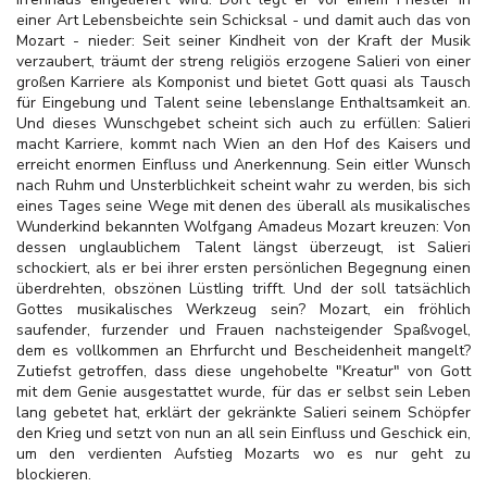
einer Art Lebensbeichte sein Schicksal - und damit auch das von
Mozart - nieder: Seit seiner Kindheit von der Kraft der Musik
verzaubert, träumt der streng religiös erzogene Salieri von einer
großen Karriere als Komponist und bietet Gott quasi als Tausch
für Eingebung und Talent seine lebenslange Enthaltsamkeit an.
Und dieses Wunschgebet scheint sich auch zu erfüllen: Salieri
macht Karriere, kommt nach Wien an den Hof des Kaisers und
erreicht enormen Einfluss und Anerkennung. Sein eitler Wunsch
nach Ruhm und Unsterblichkeit scheint wahr zu werden, bis sich
eines Tages seine Wege mit denen des überall als musikalisches
Wunderkind bekannten Wolfgang Amadeus Mozart kreuzen: Von
dessen unglaublichem Talent längst überzeugt, ist Salieri
schockiert, als er bei ihrer ersten persönlichen Begegnung einen
überdrehten, obszönen Lüstling trifft. Und der soll tatsächlich
Gottes musikalisches Werkzeug sein? Mozart, ein fröhlich
saufender, furzender und Frauen nachsteigender Spaßvogel,
dem es vollkommen an Ehrfurcht und Bescheidenheit mangelt?
Zutiefst getroffen, dass diese ungehobelte "Kreatur" von Gott
mit dem Genie ausgestattet wurde, für das er selbst sein Leben
lang gebetet hat, erklärt der gekränkte Salieri seinem Schöpfer
den Krieg und setzt von nun an all sein Einfluss und Geschick ein,
um den verdienten Aufstieg Mozarts wo es nur geht zu
blockieren.