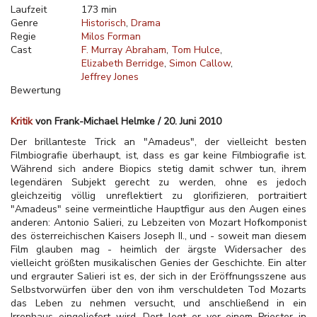
Laufzeit
173 min
Genre
Historisch
Drama
Regie
Milos Forman
Cast
F. Murray Abraham
Tom Hulce
Elizabeth Berridge
Simon Callow
Jeffrey Jones
Bewertung
Kritik
von Frank-Michael Helmke / 20. Juni 2010
Der brillanteste Trick an "Amadeus", der vielleicht besten
Filmbiografie überhaupt, ist, dass es gar keine Filmbiografie ist.
Während sich andere Biopics stetig damit schwer tun, ihrem
legendären Subjekt gerecht zu werden, ohne es jedoch
gleichzeitig völlig unreflektiert zu glorifizieren, portraitiert
"Amadeus" seine vermeintliche Hauptfigur aus den Augen eines
anderen: Antonio Salieri, zu Lebzeiten von Mozart Hofkomponist
des österreichischen Kaisers Joseph II., und - soweit man diesem
Film glauben mag - heimlich der ärgste Widersacher des
vielleicht größten musikalischen Genies der Geschichte. Ein alter
und ergrauter Salieri ist es, der sich in der Eröffnungsszene aus
Selbstvorwürfen über den von ihm verschuldeten Tod Mozarts
das Leben zu nehmen versucht, und anschließend in ein
Irrenhaus eingeliefert wird. Dort legt er vor einem Priester in