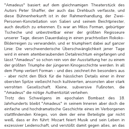
"Amadeus" basiert auf dem gleichnamigen Theaterstück des
Autors Peter Shaffer, der auch das Drehbuch verfasste, und
diese Bühnenherkunft ist in der Rahmenhandlung, der Zwei-
Personen-Konstellation von Salieri und seinem Beichtpriester,
auch deutlich zu erkennen. Es war an Milos Forman, gebürtiger
Tscheche und unbestreitbar einer der größten Regisseure
unserer Tage, diesen Dauerdialog in einen prachtvollen Rokoko-
Bilderreigen zu verwandeln, und er triumphiert dabei auf ganzer
Linie: Die verschwenderische Überschwänglichkeit jener Tage
wird in einem atemberaubenden Detailreichtum eingefangen und
lässt "Amadeus" so schon rein von der Ausstattung her zu einem
der größten Triumphe der jüngeren Kinogeschichte werden. In all
dem Pomp verliert Forman - und dies zeichnet ihn besonders aus
- aber nicht den Blick für die hässlichen Details einer in ihrer
obersten Spitze vielleicht hoch kultivierten, ansonsten aber stark
verrohten Gesellschaft. Kleine, subversive Fußnoten, die
"Amadeus" die nötige Authentizität verleihen.
Trotz des Schwelgens im epochalen Bombast des 18.
Jahrhunderts bleibt "Amadeus" in seinem Inneren aber doch die
einfache und hochdramatische Geschichte eines im Verborgenen
stattfindenden Krieges, von dem der eine Beteiligte gar nicht
weiß, dass er ihn führt: Mozart feiert Musik und sein Leben in
exzessiver Leidenschaft, und verstößt damit gegen alles, an das