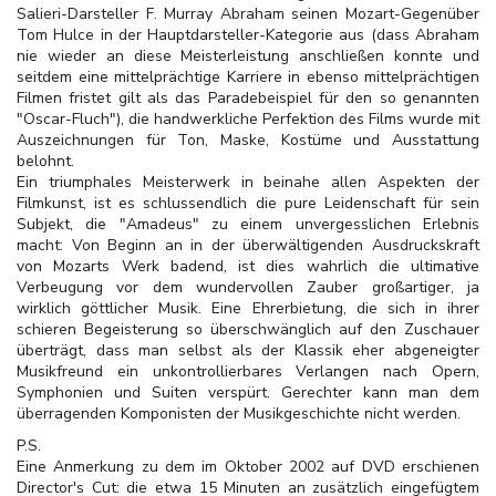
Salieri-Darsteller F. Murray Abraham seinen Mozart-Gegenüber
Tom Hulce in der Hauptdarsteller-Kategorie aus (dass Abraham
nie wieder an diese Meisterleistung anschließen konnte und
seitdem eine mittelprächtige Karriere in ebenso mittelprächtigen
Filmen fristet gilt als das Paradebeispiel für den so genannten
"Oscar-Fluch"), die handwerkliche Perfektion des Films wurde mit
Auszeichnungen für Ton, Maske, Kostüme und Ausstattung
belohnt.
Ein triumphales Meisterwerk in beinahe allen Aspekten der
Filmkunst, ist es schlussendlich die pure Leidenschaft für sein
Subjekt, die "Amadeus" zu einem unvergesslichen Erlebnis
macht: Von Beginn an in der überwältigenden Ausdruckskraft
von Mozarts Werk badend, ist dies wahrlich die ultimative
Verbeugung vor dem wundervollen Zauber großartiger, ja
wirklich göttlicher Musik. Eine Ehrerbietung, die sich in ihrer
schieren Begeisterung so überschwänglich auf den Zuschauer
überträgt, dass man selbst als der Klassik eher abgeneigter
Musikfreund ein unkontrollierbares Verlangen nach Opern,
Symphonien und Suiten verspürt. Gerechter kann man dem
überragenden Komponisten der Musikgeschichte nicht werden.
P.S.
Eine Anmerkung zu dem im Oktober 2002 auf DVD erschienen
Director's Cut: die etwa 15 Minuten an zusätzlich eingefügtem