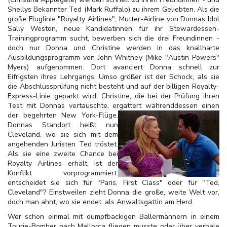
Shellys Bekannter Ted (Mark Ruffalo) zu ihrem Geliebten. Als die
große Fluglinie "Royalty Airlines", Mutter-Airline von Donnas Idol
Sally Weston, neue Kandidatinnen für ihr Stewardessen-
Trainingprogramm sucht, bewerben sich die drei Freundinnen -
doch nur Donna und Christine werden in das knallharte
Ausbildungsprogramm von John Whitney (Mike "Austin Powers"
Myers) aufgenommen. Dort avanciert Donna schnell zur
Eifrigsten ihres Lehrgangs. Umso größer ist der Schock, als sie
die Abschlussprüfung nicht besteht und auf der billigen Royalty-
Express-Linie geparkt wird. Christine, die bei der Prüfung ihren
Test mit Donnas vertauschte, ergattert währenddessen einen
der begehrten New York-
Flüge.
Donnas Standort heißt nun
Cleveland, wo sie sich mit dem
angehenden Juristen Ted tröstet.
Als sie eine zweite Chance bei
Royalty Airlines erhält, ist der
Konflikt vorprogrammiert:
entscheidet sie sich für "Paris, First Class" oder für "Ted,
Cleveland"? Einstweilen zieht Donna die große, weite Welt vor,
doch man ahnt, wo sie endet: als Anwaltsgattin am Herd.
Wer schon einmal mit dumpfbackigen Ballermännern in einem
Tourie-Bomber nach Mallorca fliegen musste oder über verbale