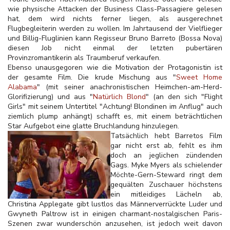
wie physische Attacken der Business Class-Passagiere gelesen
hat, dem wird nichts ferner liegen, als ausgerechnet
Flugbegleiterin werden zu wollen. Im Jahrtausend der Vielflieger
und Billig-Fluglinien kann Regisseur Bruno Barreto (Bossa Nova)
diesen Job nicht einmal der letzten pubertären
Provinzromantikerin als Traumberuf verkaufen.
Ebenso unausgegoren wie die Motivation der Protagonistin ist
der gesamte Film. Die krude Mischung aus "
Sweet Home
Alabama
" (mit seiner anachronistischen Heimchen-am-Herd-
Glorifizierung) und aus "
Natürlich Blond
" (an den sich "Flight
Girls" mit seinem Untertitel "Achtung! Blondinen im Anflug" auch
ziemlich plump anhängt) schafft es, mit einem beträchtlichen
Star Aufgebot eine glatte Bruchlandung hinzulegen.
Tatsächlich hebt Barretos Film
gar nicht erst ab, fehlt es ihm
doch an jeglichen zündenden
Gags. Myke Myers als schielender
Möchte-Gern-Steward ringt dem
gequälten Zuschauer höchstens
ein mitleidiges Lächeln ab,
Christina Applegate gibt lustlos das Männerverrückte Luder und
Gwyneth Paltrow ist in einigen charmant-nostalgischen Paris-
Szenen zwar wunderschön anzusehen, ist jedoch weit davon