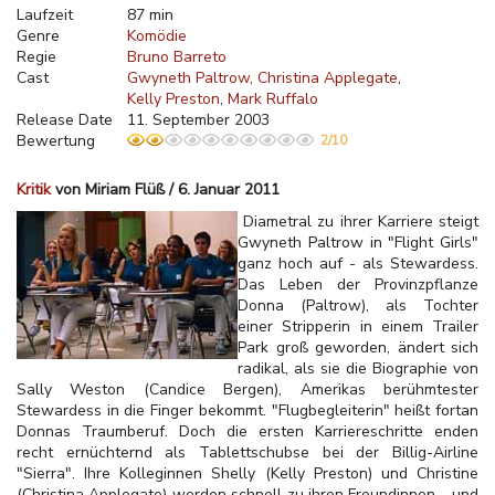
Laufzeit
87 min
Genre
Komödie
Regie
Bruno Barreto
Cast
Gwyneth Paltrow
Christina Applegate
Kelly Preston
Mark Ruffalo
Release Date
11. September 2003
Bewertung
2/10
Kritik
von Miriam Flüß / 6. Januar 2011
Diametral zu ihrer Karriere steigt
Gwyneth Paltrow in "Flight Girls"
ganz hoch auf - als Stewardess.
Das Leben der Provinzpflanze
Donna (Paltrow), als Tochter
einer Stripperin in einem Trailer
Park groß geworden, ändert sich
radikal, als sie die Biographie von
Sally Weston (Candice Bergen), Amerikas berühmtester
Stewardess in die Finger bekommt. "Flugbegleiterin" heißt fortan
Donnas Traumberuf. Doch die ersten Karriereschritte enden
recht ernüchternd als Tablettschubse bei der Billig-Airline
"Sierra". Ihre Kolleginnen Shelly (Kelly Preston) und Christine
(Christina Applegate) werden schnell zu ihren Freundinnen - und