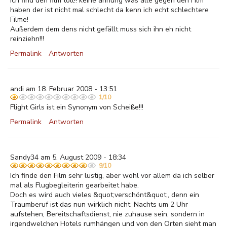
Ich find den film toll!! keine ahnung was alle gegen den Film
haben der ist nicht mal schlecht da kenn ich echt schlechtere
Filme!
Außerdem dem dens nicht gefällt muss sich ihn eh nicht
reinziehn!!!
Permalink
Antworten
andi am 18. Februar 2008 - 13:51
1/10
Flight Girls ist ein Synonym von Scheiße!!!
Permalink
Antworten
Sandy34 am 5. August 2009 - 18:34
9/10
Ich finde den Film sehr lustig, aber wohl vor allem da ich selber
mal als Flugbegleiterin gearbeitet habe.
Doch es wird auch vieles &quot;verschönt&quot;, denn ein
Traumberuf ist das nun wirklich nicht. Nachts um 2 Uhr
aufstehen, Bereitschaftsdienst, nie zuhause sein, sondern in
irgendwelchen Hotels rumhängen und von den Orten sieht man