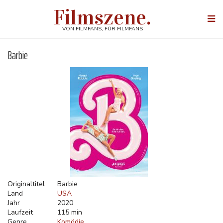
Direkt
Filmszene.
zum
Togg
Inhalt
navi
VON FILMFANS, FÜR FILMFANS
Barbie
Originaltitel
Barbie
Land
USA
Jahr
2020
Laufzeit
115 min
Genre
Komödie