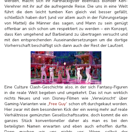
werden, macht sich ihr hartnäckigster ebenfalls blonder Ken-
Verehrer mit ihr auf die aufregende Reise. Die uns in eine Welt
führt die dem leicht tumben Ken gleich viel besser gefällt,
schließlich haben dort (und vor allem auch in der Führungsetage
von Mattel) die Männer das sagen, und Mann zu sein genügt
offenbar an sich schon um respektiert zu werden – ein Konzept,
dass Ken umgehend auf Barbieland zu übertragen versucht und
mit den entsprechenden Auseinandersetzungen um die dortige
Vorherrschaft beschäftigt sich dann auch der Rest der Laufzeit.
Eine Culture Clash-Geschichte also, in der sich Fantasy-Figuren
in die reale Welt begeben und umgekehrt. Das ist nun wirklich
nichts Neues und von Disney-Filmen wie „Verwünscht“ über
Gaming-Varianten wie „
Free Guy“
schon oft durchgekaut worden.
Hier zwar mit dem besonderen Kick der ein wenig mehr auf reale
Verhältnisse gemünzten Gesellschaftssatire, doch kommt die ein
ganzes Stück konventioneller daher als man es bei den
beteiligten Namen erwarten und eben auch erhoffen durfte.
Denn machen wir uns nichts vor: Wenn selbst der