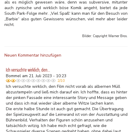
als es möglich gewesen wäre, denn was subversive, mitunter
auch zynische und wirklich böse Komik angeht, bietet da jede
South Park-Folge mehr. „Viel Spaß“ kann man für den Besuch von
„Barbie“ also guten Gewissens wünschen, viel mehr aber leider
nicht.
Bilder: Copyright
Warner Bros.
Neuen Kommentar hinzufügen
Ich versuchte wirklich, den…
Bommel am 21. Juli 2023 - 10:23
2/10
Ich versuchte wirklich, den Film nicht vorab als albernen Müll
abzustempeln und ließ mich darauf ein. Ich hoffte, dass es hinter
der pinken Fassade eine interessante Story und Message geben
und dass ich mal wieder über alberne Witze lachen kann.
Die erste halbe Stunde ist auch gut gemacht. Die Übertragung
der Spielzeugwelt auf die Leinwand ist von der Ausstattung und
Bühnenbild, Verhalten der Figuren schön anzusehen und
tatsächlich witzig. Ich habe mich echt gefragt, wie die
Schauspieler diverse Szenen gedreht haben, ohne dabei laut