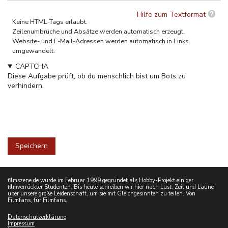
Hilfe zum Textformat
Keine HTML-Tags erlaubt.
Zeilenumbrüche und Absätze werden automatisch erzeugt.
Website- und E-Mail-Adressen werden automatisch in Links
umgewandelt.
CAPTCHA
Diese Aufgabe prüft, ob du menschlich bist um Bots zu
verhindern.
filmszene.de wurde im Februar 1999 gegründet als Hobby-Projekt einiger
filmverrückter Studenten. Bis heute schreiben wir hier nach Lust, Zeit und Laune
über unsere große Leidenschaft, um sie mit Gleichgesinnten zu teilen. Von
Filmfans, für Filmfans.
Datenschutzerklärung
Impressum