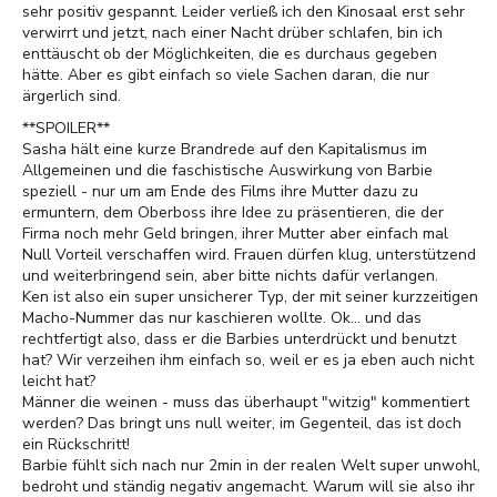
sehr positiv gespannt. Leider verließ ich den Kinosaal erst sehr
verwirrt und jetzt, nach einer Nacht drüber schlafen, bin ich
enttäuscht ob der Möglichkeiten, die es durchaus gegeben
hätte. Aber es gibt einfach so viele Sachen daran, die nur
ärgerlich sind.
**SPOILER**
Sasha hält eine kurze Brandrede auf den Kapitalismus im
Allgemeinen und die faschistische Auswirkung von Barbie
speziell - nur um am Ende des Films ihre Mutter dazu zu
ermuntern, dem Oberboss ihre Idee zu präsentieren, die der
Firma noch mehr Geld bringen, ihrer Mutter aber einfach mal
Null Vorteil verschaffen wird. Frauen dürfen klug, unterstützend
und weiterbringend sein, aber bitte nichts dafür verlangen.
Ken ist also ein super unsicherer Typ, der mit seiner kurzzeitigen
Macho-Nummer das nur kaschieren wollte. Ok... und das
rechtfertigt also, dass er die Barbies unterdrückt und benutzt
hat? Wir verzeihen ihm einfach so, weil er es ja eben auch nicht
leicht hat?
Männer die weinen - muss das überhaupt "witzig" kommentiert
werden? Das bringt uns null weiter, im Gegenteil, das ist doch
ein Rückschritt!
Barbie fühlt sich nach nur 2min in der realen Welt super unwohl,
bedroht und ständig negativ angemacht. Warum will sie also ihr