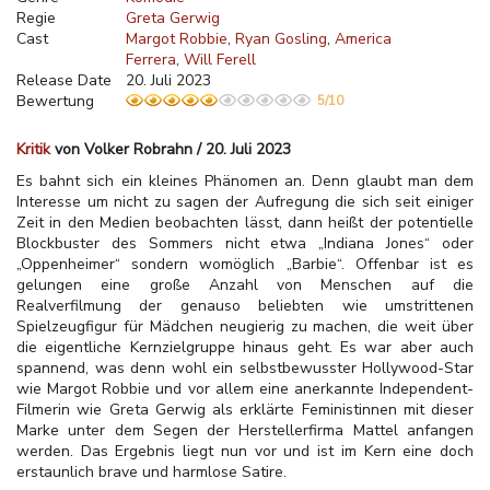
Regie
Greta Gerwig
Cast
Margot Robbie
Ryan Gosling
America
Ferrera
Will Ferell
Release Date
20. Juli 2023
Bewertung
5/10
Kritik
von Volker Robrahn / 20. Juli 2023
Es bahnt sich ein kleines Phänomen an. Denn glaubt man dem
Interesse um nicht zu sagen der Aufregung die sich seit einiger
Zeit in den Medien beobachten lässt, dann heißt der potentielle
Blockbuster des Sommers nicht etwa „Indiana Jones“ oder
„Oppenheimer“ sondern womöglich „Barbie“. Offenbar ist es
gelungen eine große Anzahl von Menschen auf die
Realverfilmung der genauso beliebten wie umstrittenen
Spielzeugfigur für Mädchen neugierig zu machen, die weit über
die eigentliche Kernzielgruppe hinaus geht. Es war aber auch
spannend, was denn wohl ein selbstbewusster Hollywood-Star
wie Margot Robbie und vor allem eine anerkannte Independent-
Filmerin wie Greta Gerwig als erklärte Feministinnen mit dieser
Marke unter dem Segen der Herstellerfirma Mattel anfangen
werden. Das Ergebnis liegt nun vor und ist im Kern eine doch
erstaunlich brave und harmlose Satire.