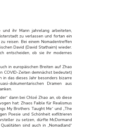
 und ihr Mann jahrelang arbeiteten,
sterstadt zu verlassen und fortan ein
 zu reisen. Bei einem Nomadentreffen
ischen David (David Stathairn) wieder.
ich entscheiden, ob sie ihr modernes
auch in europäischen Breiten auf Zhao
 in COVID-Zeiten demnächst bedeutet)
in in das dieses Jahr besonders bizarre
uasi-dokumentarischen Dramen aus
danken.
er“ dann bei Chloé Zhao an, ob diese
ogen hat: Zhaos Faible für Realismus
Songs My Brothers Taught Me“ und „The
en Poesie und Schönheit exfiltrieren
arsteller zu setzen, dürfte McDormand
 Qualitäten sind auch in „Nomadland“