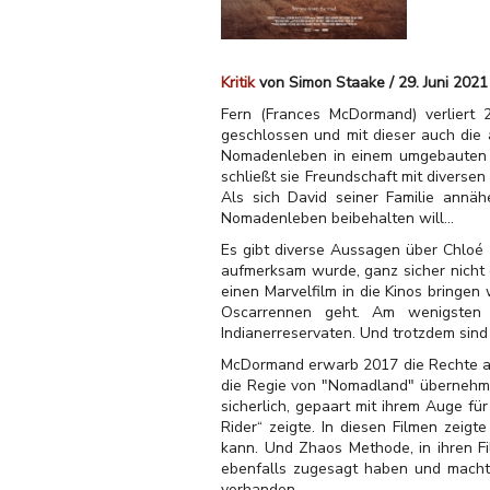
Kritik
von Simon Staake / 29. Juni 2021
Fern (Frances McDormand) verliert 
geschlossen und mit dieser auch die 
Nomadenleben in einem umgebauten Kl
schließt sie Freundschaft mit diverse
Als sich David seiner Familie annäh
Nomadenleben beibehalten will...
Es gibt diverse Aussagen über Chloé 
aufmerksam wurde, ganz sicher nicht
einen Marvelfilm in die Kinos bringen 
Oscarrennen geht. Am wenigsten 
Indianerreservaten. Und trotzdem sind
McDormand erwarb 2017 die Rechte an
die Regie von "Nomadland" übernehme
sicherlich, gepaart mit ihrem Auge f
Rider“ zeigte. In diesen Filmen zei
kann. Und Zhaos Methode, in ihren Fi
ebenfalls zugesagt haben und macht 
vorhanden.