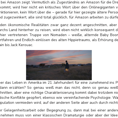
n bei Amazon zeigt. Vermutlich als Zugeständnis an Amazon für die Dr
 kommt, wird hier nicht ein kritisches Wort über den Onlinegiganten 
nktionieren, kein Wort über die – gerade für hier gezeigte ältere Per
nd zugezwinkert, alle sind total glücklich, für Amazon arbeiten zu dürf
den ökonomische Realitäten zwar ganz dezent angeschnitten, aber 
rchs Land hinterher zu reisen, wird eben nicht wirklich konsequent d
 hier vertretenen Truppe von Nomaden – weiße, alternde Baby Boom
ortfahren und Endlich-einlösen des alten Hippietraums, als Erhörung 
n bis Jack Kerouac.
r das Leben in Amerika im 21. Jahrhundert für eine zunehmend ins P
 dann erzählen? So genau weiß man das nicht, denn so genau weiß 
chnitten, aber eine richtige Charakterisierung kommt dabei trotzdem 
tische Konflikte geopfert, ebenso wie vereinfachende Psychologie. Wa
ipulation vermieden wird, auf der anderen Seite aber auch durch nichts
er Gelegenheitsarbeit oder Begegnung zu, dann mal bei einer ander
 nehmen muss von einer klassischen Dramaturgie oder aber der Idee 