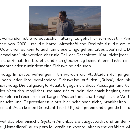
vorhanden ist: eine politische Haltung. Es geht hier zumindest im An
se von 2008, und die harte wirtschaftliche Realität für die am 
Oder eher: es könnte auch um diese Dinge gehen, tut es aber nicht. Di
madland“, sie werden aber nie Teil der Geschichte. Klar, nicht jeder F
itische Realitäten bezieht und sich gleichzeitig bemüht, eine Fiktion 
mmentar oder zumindest eine Sichtweise erlauben.
r nötig. In Zhaos vorherigem Film wurden die Plattitüden der jungen
ngen oder ihre verblendete Sichtweise auf den „Ruhm“, den sie
icht nötig. Die aufgezeigte Realität, gegen die diese Aussagen und Ve
z des Versuchs, möglichst unglamourös zu sein, der damit beginnt, d
nkeln im Freien in einer kargen Wüstenlandschaft zeigt, ist die Welt
nsucht und Depressionen gibt‘s hier scheinbar nicht, Krankheiten –
nicht. Auch keinen Diebstahl, hier hilft jeder jedem und eigentlich sind
 weil das ökonomische System Amerikas sie ausgespuckt und an den 
die „Nomadland“ auch parallel erzählen könnte, aber nicht erzählen wil