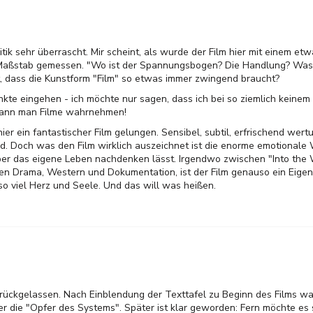
itik sehr überrascht. Mir scheint, als wurde der Film hier mit einem et
Maßstab gemessen. "Wo ist der Spannungsbogen? Die Handlung? Was i
t, dass die Kunstform "Film" so etwas immer zwingend braucht?
nkte eingehen - ich möchte nur sagen, dass ich bei so ziemlich keinem d
 kann man Filme wahrnehmen!
er ein fantastischer Film gelungen. Sensibel, subtil, erfrischend wertu
d. Doch was den Film wirklich auszeichnet ist die enorme emotionale 
er das eigene Leben nachdenken lässt. Irgendwo zwischen "Into the 
en Drama, Western und Dokumentation, ist der Film genauso ein Eigen
so viel Herz und Seele. Und das will was heißen.
urückgelassen. Nach Einblendung der Texttafel zu Beginn des Films war
 die "Opfer des Systems". Später ist klar geworden: Fern möchte es 