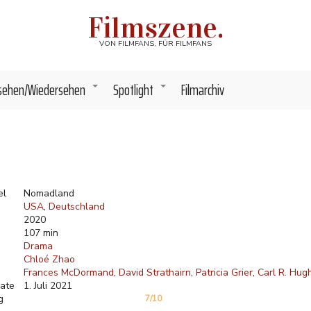
Filmszene.
VON FILMFANS, FÜR FILMFANS
sehen/Wiedersehen
Spotlight
Filmarchiv
+
+
el
Nomadland
USA
Deutschland
2020
107 min
Drama
Chloé Zhao
Frances McDormand
David Strathairn
Patricia Grier
Carl R. Hug
ate
1. Juli 2021
g
7/10