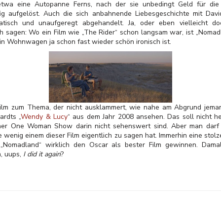
ie etwa eine Autopanne Ferns, nach der sie unbedingt Geld für di
fig aufgelöst. Auch die sich anbahnende Liebesgeschichte mit Dav
tisch und unaufgeregt abgehandelt. Ja, oder eben vielleicht d
sagen: Wo ein Film wie „The Rider“ schon langsam war, ist „Nomadl
in Wohnwagen ja schon fast wieder schön ironisch ist.
Film zum Thema, der nicht ausklammert, wie nahe am Abgrund jemand
ardts „
Wendy & Lucy
“ aus dem Jahr 2008 ansehen. Das soll nicht h
ner One Woman Show darin nicht sehenswert sind. Aber man darf 
 wenig einem dieser Film eigentlich zu sagen hat. Immerhin eine stolz
 „Nomadland“ wirklich den Oscar als bester Film gewinnen. Dam
, uups,
I did it again
?