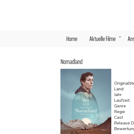
Direkt
zum
Inhalt
Home
Aktuelle Filme
An
+
Nomadland
Originaltit
Land
Jahr
Laufzeit
Genre
Regie
Cast
Release D
Bewertun