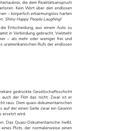
eherlaubnis, die dem Realitätsanspruch
verloren. Kein Wort über den endlosen
sonen – körperlich erbarmungslos harten
en.
Shiny Happy People Laughing!
die Entscheidung, aus einem Auto zu
amit in Verbindung gebracht. Vielmehr
er – als mehr oder weniger frei und
des uramerikanischen Rufs der endlosen
rekäre gedrückte Gesellschaftsschicht
auch der Film das nicht. Zwar ist er
nicht raus. Dem quasi-dokumentarischen
s auf der einen Seite zwar ein Gewinn
 ersetzt wird.
en. Das Quasi-Dokumentarische heißt,
eines Plots, der normalerweise einen