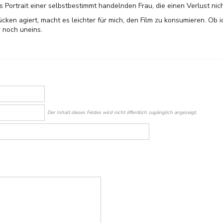
s Portrait einer selbstbestimmt handelnden Frau, die einen Verlust ni
ücken agiert, macht es leichter für mich, den Film zu konsumieren. Ob i
r noch uneins.
Der Inhalt dieses Feldes wird nicht öffentlich zugänglich angezeigt.