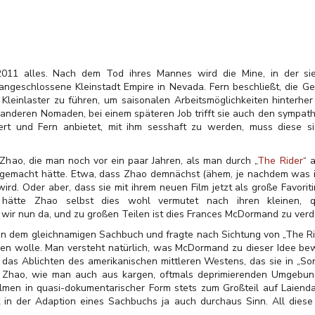
2011 alles. Nach dem Tod ihres Mannes wird die Mine, in der sie
angeschlossene Kleinstadt Empire in Nevada. Fern beschließt, die Gei
einlaster zu führen, um saisonalen Arbeitsmöglichkeiten hinterher
n anderen Nomaden, bei einem späteren Job trifft sie auch den sympath
ert und Fern anbietet, mit ihm sesshaft zu werden, muss diese s
Zhao, die man noch vor ein paar Jahren, als man durch „
The Rider
“ 
 gemacht hätte. Etwa, dass Zhao demnächst (ähem, je nachdem was
wird. Oder aber, dass sie mit ihrem neuen Film jetzt als große Favorit
hätte Zhao selbst dies wohl vermutet nach ihren kleinen, q
 wir nun da, und zu großen Teilen ist dies Frances McDormand zu ver
 dem gleichnamigen Sachbuch und fragte nach Sichtung von „The Rid
n wolle. Man versteht natürlich, was McDormand zu dieser Idee bew
ür das Ablichten des amerikanischen mittleren Westens, das sie in „
gte Zhao, wie man auch aus kargen, oftmals deprimierenden Umgebung
lmen in quasi-dokumentarischer Form stets zum Großteil auf Laiend
in der Adaption eines Sachbuchs ja auch durchaus Sinn. All diese