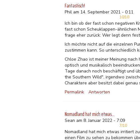
Fantastisch!
Phil am 14. September 2021 - 0:11
10/10
Ich bin ob der fast schon negativen Kr
fast schon Scheuklappen-ähnlichen 
frage eher zurück: Wer legt denn fes
Ich möchte nicht auf die einzelnen Pu
zustimmen kann. So unterschiedlich
Chloe Zhao ist meiner Meinung nach hi
optisch und musikalisch beeindrucken
Tage danach noch beschäftigt und üb
the Southern Wild", irgendwo zwisch
Charaktere aber besitzt dabei genau 
Permalink
Antworten
Nomadland hat mich etwas…
Sean am 8. Januar 2022 - 7:09
7/10
Nomadland hat mich etwas irritiert z
einen Film zu sehen zu bekommen über