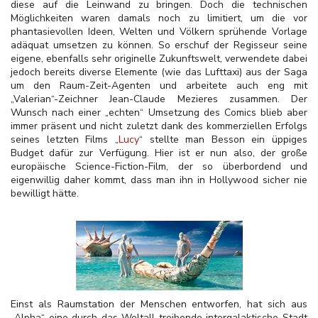
diese auf die Leinwand zu bringen. Doch die technischen
Möglichkeiten waren damals noch zu limitiert, um die vor
phantasievollen Ideen, Welten und Völkern sprühende Vorlage
adäquat umsetzen zu können. So erschuf der Regisseur seine
eigene, ebenfalls sehr originelle Zukunftswelt, verwendete dabei
jedoch bereits diverse Elemente (wie das Lufttaxi) aus der Saga
um den Raum-Zeit-Agenten und arbeitete auch eng mit
„Valerian“-Zeichner Jean-Claude Mezieres zusammen. Der
Wunsch nach einer „echten“ Umsetzung des Comics blieb aber
immer präsent und nicht zuletzt dank des kommerziellen Erfolgs
seines letzten Films „
Lucy
“ stellte man Besson ein üppiges
Budget dafür zur Verfügung. Hier ist er nun also, der große
europäische Science-Fiction-Film, der so überbordend und
eigenwillig daher kommt, dass man ihn in Hollywood sicher nie
bewilligt hätte.
Einst als Raumstation der Menschen entworfen, hat sich aus
„Alpha“ eine durch das Weltall treibende intergalaktische Stadt