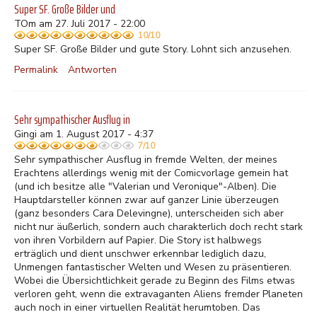
Super SF. Große Bilder und
TOm am 27. Juli 2017 - 22:00
10/10
Super SF. Große Bilder und gute Story. Lohnt sich anzusehen.
Permalink
Antworten
Sehr sympathischer Ausflug in
Gingi am 1. August 2017 - 4:37
7/10
Sehr sympathischer Ausflug in fremde Welten, der meines
Erachtens allerdings wenig mit der Comicvorlage gemein hat
(und ich besitze alle "Valerian und Veronique"-Alben). Die
Hauptdarsteller können zwar auf ganzer Linie überzeugen
(ganz besonders Cara Delevingne), unterscheiden sich aber
nicht nur äußerlich, sondern auch charakterlich doch recht stark
von ihren Vorbildern auf Papier. Die Story ist halbwegs
erträglich und dient unschwer erkennbar lediglich dazu,
Unmengen fantastischer Welten und Wesen zu präsentieren.
Wobei die Übersichtlichkeit gerade zu Beginn des Films etwas
verloren geht, wenn die extravaganten Aliens fremder Planeten
auch noch in einer virtuellen Realität herumtoben. Das