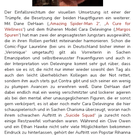
Der Einfallsreichtum der visuellen Umsetzung ist einer der
Trümpfe, die Besetzung der beiden Hauptfiguren ein weiterer.
Mit Dane DeHaan („
Amazing Spider-Man 2
“, „
A Cure for
Wellness
“) und dem früheren Model Cara Delevingne („
Margos
Spuren
“) hat man zwei der angesagtesten Jungstars ausgewählt,
die in ihren Rollen perfekt miteinander harmonieren. Schon die
Comic-Figur Laureline (bei uns in Deutschland bisher immer in
„Veronique“ umgetauft) gilt als Vorreiterin in Sachen
Emanzipation und selbstbewusster Frauenfiguren und auch in
der Interpretation von Delevingne kommt sehr gut rüber, dass
eben sie es ist, die nicht nur immer wieder sowohl den Tag als
auch den leicht überheblichen Kollegen aus der Not rettet,
sondern ihm auch stets gut Contra gibt und sich seiner ein wenig
zu plumpen Avancen zu erwehren weiß. Dane DeHaan darf
dabei endlich mal ein wenig verschmitzter und lockerer agieren
als bei den mental eher unausgeglichenen Figuren, die er sonst
gern verkörpert, es ist aber noch mehr Cara Delevingne die hier
schauspielerisch und in Sachen Charisma überzeugt, woran nach
ihrem schwachen Auftritt in „
Suicide Squad
“ ja zurecht noch
einige Restzweifel vorhanden waren. Während ein Clive Owen
und ein Ethan Hawke nicht sehr viele Möglichkeiten bekommen
Eindruck zu hinterlassen, gehört der Auftritt von Popstar Rihanna