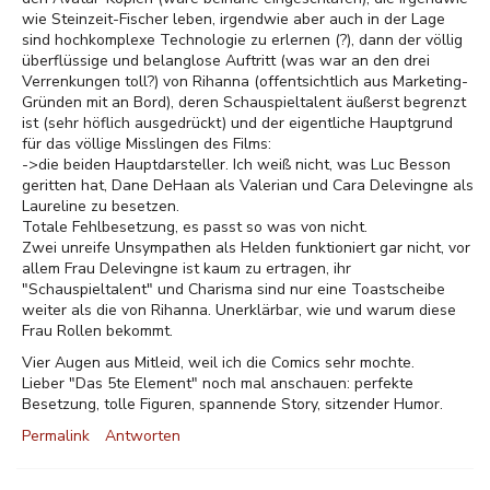
wie Steinzeit-Fischer leben, irgendwie aber auch in der Lage
sind hochkomplexe Technologie zu erlernen (?), dann der völlig
überflüssige und belanglose Auftritt (was war an den drei
Verrenkungen toll?) von Rihanna (offentsichtlich aus Marketing-
Gründen mit an Bord), deren Schauspieltalent äußerst begrenzt
ist (sehr höflich ausgedrückt) und der eigentliche Hauptgrund
für das völlige Misslingen des Films:
->die beiden Hauptdarsteller. Ich weiß nicht, was Luc Besson
geritten hat, Dane DeHaan als Valerian und Cara Delevingne als
Laureline zu besetzen.
Totale Fehlbesetzung, es passt so was von nicht.
Zwei unreife Unsympathen als Helden funktioniert gar nicht, vor
allem Frau Delevingne ist kaum zu ertragen, ihr
"Schauspieltalent" und Charisma sind nur eine Toastscheibe
weiter als die von Rihanna. Unerklärbar, wie und warum diese
Frau Rollen bekommt.
Vier Augen aus Mitleid, weil ich die Comics sehr mochte.
Lieber "Das 5te Element" noch mal anschauen: perfekte
Besetzung, tolle Figuren, spannende Story, sitzender Humor.
Permalink
Antworten