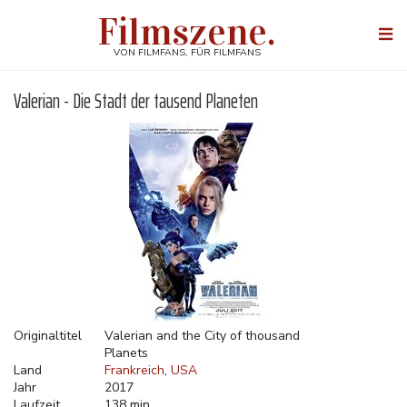
Direkt
Filmszene.
zum
Togg
Inhalt
navi
VON FILMFANS, FÜR FILMFANS
Valerian - Die Stadt der tausend Planeten
Originaltitel
Valerian and the City of thousand
Planets
Land
Frankreich
USA
Jahr
2017
Laufzeit
138 min