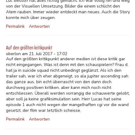
Luc Besson hat alles richtig gemacht. Ich war völlig hin und weg
von der Visuellen Umsetzung. Bilder die einem schlicht den
Atem rauben. Immer wieder entdeckt man neues. Auch die Story
konnte mich über zeugen.
Permalink
Antworten
Auf den größten kritikpunkt
oberlon am 21. Juli 2017 - 17:02
Auf den größten kritikpunkt anderer medien ist diese kritik gar
nicht eingegangen. Was ist denn mit den schauspielern? Frau d.
hat ja in suicide squad nicht unbedingt geglänzt. Als ich den
trailer sah, war ich eher abgeneigt, so ala jupiter ascending sah
das ganze aus, bin echt überrascht von den dann doch
durchweg positiven kritiken, aber kann mich noch nicht
entschliessen. Überall werden vorrangig die schauwerte gelobt,
aber soll ja keine grafiksimulation sein. Herr Lucas hat seine
episode 1 auch nicht wegen der mangelhaften cgi vor die wand
gesetzt, der film war letztlich scheisse.
Permalink
Antworten