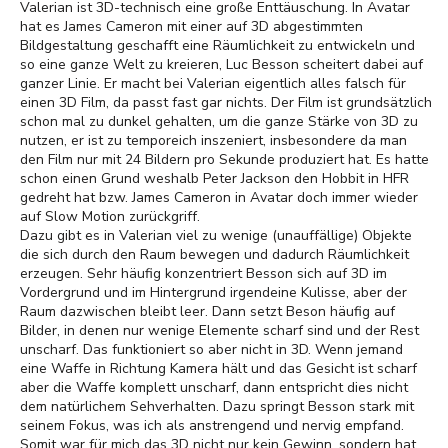
Valerian ist 3D-technisch eine große Enttäuschung. In Avatar
hat es James Cameron mit einer auf 3D abgestimmten
Bildgestaltung geschafft eine Räumlichkeit zu entwickeln und
so eine ganze Welt zu kreieren, Luc Besson scheitert dabei auf
ganzer Linie. Er macht bei Valerian eigentlich alles falsch für
einen 3D Film, da passt fast gar nichts. Der Film ist grundsätzlich
schon mal zu dunkel gehalten, um die ganze Stärke von 3D zu
nutzen, er ist zu temporeich inszeniert, insbesondere da man
den Film nur mit 24 Bildern pro Sekunde produziert hat. Es hatte
schon einen Grund weshalb Peter Jackson den Hobbit in HFR
gedreht hat bzw. James Cameron in Avatar doch immer wieder
auf Slow Motion zurückgriff.
Dazu gibt es in Valerian viel zu wenige (unauffällige) Objekte
die sich durch den Raum bewegen und dadurch Räumlichkeit
erzeugen. Sehr häufig konzentriert Besson sich auf 3D im
Vordergrund und im Hintergrund irgendeine Kulisse, aber der
Raum dazwischen bleibt leer. Dann setzt Beson häufig auf
Bilder, in denen nur wenige Elemente scharf sind und der Rest
unscharf. Das funktioniert so aber nicht in 3D. Wenn jemand
eine Waffe in Richtung Kamera hält und das Gesicht ist scharf
aber die Waffe komplett unscharf, dann entspricht dies nicht
dem natürlichem Sehverhalten. Dazu springt Besson stark mit
seinem Fokus, was ich als anstrengend und nervig empfand.
Somit war für mich das 3D nicht nur kein Gewinn, sondern hat