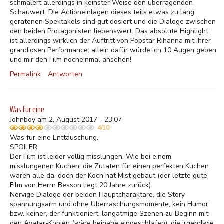
schmälert allerdings in keinster Weise den überragenden
Schauwert. Die Actioneinlagen dieses teils etwas zu lang
geratenen Spektakels sind gut dosiert und die Dialoge zwischen
den beiden Protagonisten liebenswert. Das absolute Highlight
ist allerdings wirklich der Auftritt von Popstar Rihanna mit ihrer
grandiosen Performance: allein dafür würde ich 10 Augen geben
und mir den Film nocheinmal ansehen!
Permalink
Antworten
Was für eine
Johnboy am 2. August 2017 - 23:07
4/10
Was für eine Enttäuschung.
SPOILER
Der Film ist leider völlig misslungen. Wie bei einem
misslungenen Kuchen, die Zutaten für einen perfekten Kuchen
waren alle da, doch der Koch hat Mist gebaut (der letzte gute
Film von Herrn Besson liegt 20 Jahre zurück).
Nervige Dialoge der beiden Hauptcharaktäre, die Story
spannungsarm und ohne Überraschungsmomente, kein Humor
bzw. keiner, der funktioniert, langatmige Szenen zu Beginn mit
den Avatar-Kopien (wäre beinahe eingeschlafen), die irgendwie