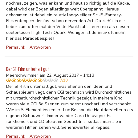
nochmal zeigen, was er kann und haut so richtig auf die Kacke,
dabei wird der Bogen allerdings weit überspannt. Heraus
gekommen ist dabei ein relativ langweiliger Sci-Fi-Fantasy-
Flickenteppich der fast schon nervenden Art. Da zieh' ich mir
lieber zum x-ten mal den Volle-Punktzahl-Leon rein als diesen
seelenlosen High-Tech-Quark. Weniger ist definitiv oft mehr,
hier das Paradebeispiel !
Permalink
Antworten
Der SF-Film unterhält gut,
Meerschwimmer am 22. August 2017 - 14:18
7/10
Der SF-Film unterhält gut, was eher an den Ideen und
Schauspielern liegt, denn CGI technisch wird Durchschnittliches
mit unterdurchschnittlicher Technik gezeigt. In meinem Kino
waren viele CGI 3d Szenen zumindest unscharf und verschenkt.
Wie im 5. Element inszeniert Luc Besson die Hautdarstellerin als
eigenen Schauwert: Immer wieder Cara Delavigne. Es
funktioniert und CD bleibt im Gedächtnis, sodass man sie in
weiteren Filmen sehen will. Sehenswerter SF-Spass.
Permalink
Antworten