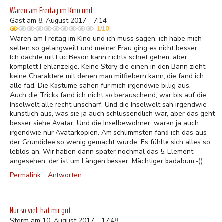
Waren am Freitag im Kino und
Gast am 8. August 2017 - 7:14
1/10
Waren am Freitag im Kino und ich muss sagen, ich habe mich
selten so gelangweilt und meiner Frau ging es nicht besser.
Ich dachte mit Luc Beson kann nichts schief gehen, aber
komplett Fehlanzeige. Keine Story die einen in den Bann zieht,
keine Charaktere mit denen man mitfiebern kann, die fand ich
alle fad. Die Kostüme sahen für mich irgendwie billig aus.
Auch die Tricks fand ich nicht so berauschend, war bis auf die
Inselwelt alle recht unscharf. Und die Inselwelt sah irgendwie
künstlich aus, was sie ja auch schlussendlich war, aber das geht
besser siehe Avatar. Und die Inselbewohner, waren ja auch
irgendwie nur Avatarkopien. Am schlimmsten fand ich das aus
der Grundidee so wenig gemacht wurde. Es fühlte sich alles so
leblos an. Wir haben dann später nochmal das 5. Element
angesehen, der ist um Längen besser. Mächtiger badabum:-))
Permalink
Antworten
Nur so viel, hat mir gut
Storm am 10. August 2017 - 17:48