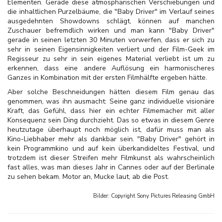
Elementen. Gerade diese atmosphärischen Verschiebungen und
die inhaltlichen Purzelbäume, die "Baby Driver" im Verlauf seines
ausgedehnten Showdowns schlägt, können auf manchen
Zuschauer befremdlich wirken und man kann "Baby Driver"
gerade in seinen letzten 30 Minuten vorwerfen, dass er sich zu
sehr in seinen Eigensinnigkeiten verliert und der Film-Geek im
Regisseur zu sehr in sein eigenes Material verliebt ist um zu
erkennen, dass eine andere Auflösung ein harmonischeres
Ganzes in Kombination mit der ersten Filmhälfte ergeben hätte.
Aber solche Beschneidungen hätten diesem Film genau das
genommen, was ihn ausmacht: Seine ganz individuelle visionäre
Kraft, das Gefühl, dass hier ein echter Filmemacher mit aller
Konsequenz sein Ding durchzieht. Das so etwas in diesem Genre
heutzutage überhaupt noch möglich ist, dafür muss man als
Kino-Liebhaber mehr als dankbar sein.
"Baby Driver" gehört in
kein Programmkino und auf kein überkandideltes Festival, und
trotzdem ist dieser Streifen mehr Filmkunst als wahrscheinlich
fast alles, was man dieses Jahr in Cannes oder auf der Berlinale
zu sehen bekam. Motor an, Mucke laut, ab die Post.
Bilder: Copyright
Sony Pictures Releasing GmbH