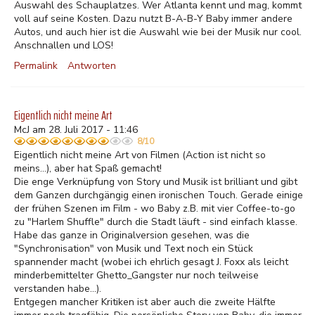
Auswahl des Schauplatzes. Wer Atlanta kennt und mag, kommt
voll auf seine Kosten. Dazu nutzt B-A-B-Y Baby immer andere
Autos, und auch hier ist die Auswahl wie bei der Musik nur cool.
Anschnallen und LOS!
Permalink
Antworten
Eigentlich nicht meine Art
McJ am 28. Juli 2017 - 11:46
8/10
Eigentlich nicht meine Art von Filmen (Action ist nicht so
meins...), aber hat Spaß gemacht!
Die enge Verknüpfung von Story und Musik ist brilliant und gibt
dem Ganzen durchgängig einen ironischen Touch. Gerade einige
der frühen Szenen im Film - wo Baby z.B. mit vier Coffee-to-go
zu "Harlem Shuffle" durch die Stadt läuft - sind einfach klasse.
Habe das ganze in Originalversion gesehen, was die
"Synchronisation" von Musik und Text noch ein Stück
spannender macht (wobei ich ehrlich gesagt J. Foxx als leicht
minderbemittelter Ghetto_Gangster nur noch teilweise
verstanden habe...).
Entgegen mancher Kritiken ist aber auch die zweite Hälfte