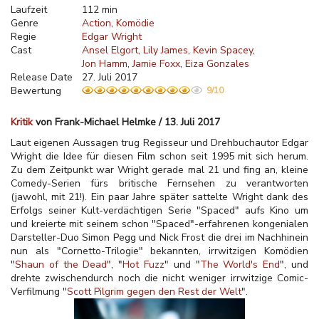
Laufzeit
112 min
Genre
Action
Komödie
Regie
Edgar Wright
Cast
Ansel Elgort
Lily James
Kevin Spacey
Jon Hamm
Jamie Foxx
Eiza Gonzales
Release Date
27. Juli 2017
Bewertung
9/10
Kritik
von Frank-Michael Helmke / 13. Juli 2017
Laut eigenen Aussagen trug Regisseur und Drehbuchautor Edgar
Wright die Idee für diesen Film schon seit 1995 mit sich herum.
Zu dem Zeitpunkt war Wright gerade mal 21 und fing an, kleine
Comedy-Serien fürs britische Fernsehen zu verantworten
(jawohl, mit 21!). Ein paar Jahre später sattelte Wright dank des
Erfolgs seiner Kult-verdächtigen Serie "Spaced" aufs Kino um
und kreierte mit seinem schon "Spaced"-erfahrenen kongenialen
Darsteller-Duo Simon Pegg und Nick Frost die drei im Nachhinein
nun als "Cornetto-Trilogie" bekannten, irrwitzigen Komödien
"
Shaun of the Dead
", "
Hot Fuzz
" und "
The World's End
", und
drehte zwischendurch noch die nicht weniger irrwitzige Comic-
Verfilmung "
Scott Pilgrim gegen den Rest der Welt
".