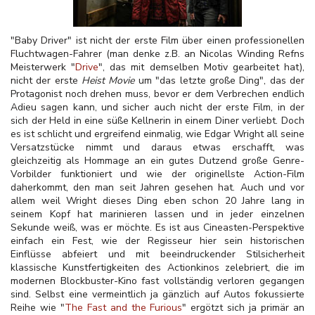
"Baby Driver" ist nicht der erste Film über einen professionellen
Fluchtwagen-Fahrer (man denke z.B. an Nicolas Winding Refns
Meisterwerk "
Drive
", das mit demselben Motiv gearbeitet hat),
nicht der erste
Heist Movie
um "das letzte große Ding", das der
Protagonist noch drehen muss, bevor er dem Verbrechen endlich
Adieu sagen kann, und sicher auch nicht der erste Film, in der
sich der Held in eine süße Kellnerin in einem Diner verliebt. Doch
es ist schlicht und ergreifend einmalig, wie Edgar Wright all seine
Versatzstücke nimmt und daraus etwas erschafft, was
gleichzeitig als Hommage an ein gutes Dutzend große Genre-
Vorbilder funktioniert und wie der originellste Action-Film
daherkommt, den man seit Jahren gesehen hat. Auch und vor
allem weil Wright dieses Ding eben schon 20 Jahre lang in
seinem Kopf hat marinieren lassen und in jeder einzelnen
Sekunde weiß, was er möchte. Es ist aus Cineasten-Perspektive
einfach ein Fest, wie der Regisseur hier sein historischen
Einflüsse abfeiert und mit beeindruckender Stilsicherheit
klassische Kunstfertigkeiten des Actionkinos zelebriert, die im
modernen Blockbuster-Kino fast vollständig verloren gegangen
sind. Selbst eine vermeintlich ja gänzlich auf Autos fokussierte
Reihe wie "
The Fast and the Furious
" ergötzt sich ja primär an