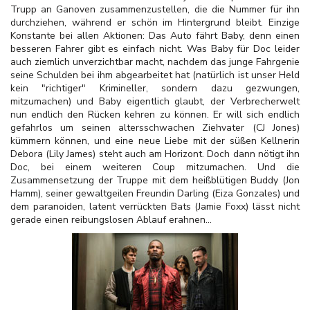
Trupp an Ganoven zusammenzustellen, die die Nummer für ihn
durchziehen, während er schön im Hintergrund bleibt. Einzige
Konstante bei allen Aktionen: Das Auto fährt Baby, denn einen
besseren Fahrer gibt es einfach nicht. Was Baby für Doc leider
auch ziemlich unverzichtbar macht, nachdem das junge Fahrgenie
seine Schulden bei ihm abgearbeitet hat (natürlich ist unser Held
kein "richtiger" Krimineller, sondern dazu gezwungen,
mitzumachen) und Baby eigentlich glaubt, der Verbrecherwelt
nun endlich den Rücken kehren zu können. Er will sich endlich
gefahrlos um seinen altersschwachen Ziehvater (CJ Jones)
kümmern können, und eine neue Liebe mit der süßen Kellnerin
Debora (Lily James) steht auch am Horizont. Doch dann nötigt ihn
Doc, bei einem weiteren Coup mitzumachen. Und die
Zusammensetzung der Truppe mit dem heißblütigen Buddy (Jon
Hamm), seiner gewaltgeilen Freundin Darling (Eiza Gonzales) und
dem paranoiden, latent verrückten Bats (Jamie Foxx) lässt nicht
gerade einen reibungslosen Ablauf erahnen...