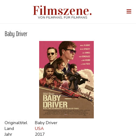
Direkt
Filmszene.
zum
Togg
Inhalt
navi
VON FILMFANS, FÜR FILMFANS
Baby Driver
Originaltitel
Baby Driver
Land
USA
Jahr
2017