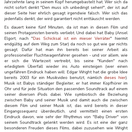
Jahrzehnte lang in seinem Kopf herumgebastelt hat. Wer sich da
nicht sofort denkt "Den muss ich unbedingt sehen!", der ist auf
dieser Seite hier ehrlich gesagt irgendwie falsch. Wer sich das
jedenfalls denkt, der wird garantiert nicht enttäuscht werden.
Es dauert keine fünf Minuten, da ist man in diesen Film und
seinen Protagonisten bereits verliebt. Und dabei hat Baby (Ansel
Elgort, nach "
Das Schicksal ist ein mieser Verräter
" hiermit
endgültig auf dem Weg zum Star) da noch so gut wie gar nichts
gesagt. Dafür hat man ihn bereits bei seiner Arbeit als
professioneller Fluchtwagenfahrer gesehen - und vor allem, wie
er sich die Wartezeit vertreibt, bis seine "Kunden" nach
erledigtem Überfall wieder ins Auto einsteigen (wer einen
ungefähren Eindruck haben will: Edgar Wright hat die grobe Idee
bereits 2003 für ein Musikvideo benutzt, nämlich
dieses hier
).
Musik ist Babys ständiger Begleiter, er hat immer Kopfhörer im
Ohr und für jede Situation den passenden Soundtrack auf einem
seiner diversen iPods dabei. Wie symbiotisch die Beziehung
zwischen Baby und seiner Musik und damit auch die zwischen
diesem Film und seiner Musik ist, das wird bereits in dieser
Eingangssequenz überdeutlich, und vermittelt einen ersten
Eindruck davon, wie sehr der Rhythmus von "Baby Driver" von
seinem Soundtrack gelenkt werden wird. Es ist eine der ganz
besonderen Freuden dieses Films, dabei zuzusehen wie Wright