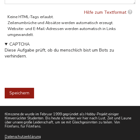
Hilfe zum Textformat
Keine HTML-Tags erlaubt.
Zeilenumbrüche und Absätze werden automatisch erzeugt.
Website- und E-Mail-Adressen werden automatisch in Links
umgewandelt.
CAPTCHA
Diese Aufgabe prüft, ob du menschlich bist um Bots zu
verhindern.
filmszene.de wurde im Februar 1999 gegründet als Hobby-Projekt einiger
filmverrückter Studenten. Bis heute schreiben wir hier nach Lust, Zeit und Laune
über unsere große Leidenschaft, um sie mit Gleichgesinnten zu teilen. Von
Filmfans, für Filmfans.
Datenschutzerklärung