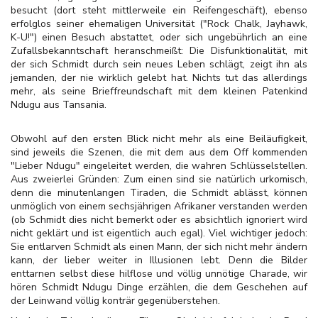
besucht (dort steht mittlerweile ein Reifengeschäft), ebenso
erfolglos seiner ehemaligen Universität ("Rock Chalk, Jayhawk,
K-U!") einen Besuch abstattet, oder sich ungebührlich an eine
Zufallsbekanntschaft heranschmeißt: Die Disfunktionalität, mit
der sich Schmidt durch sein neues Leben schlägt, zeigt ihn als
jemanden, der nie wirklich gelebt hat. Nichts tut das allerdings
mehr, als seine Brieffreundschaft mit dem kleinen Patenkind
Ndugu aus Tansania.
Obwohl auf den ersten Blick nicht mehr als eine Beiläufigkeit,
sind jeweils die Szenen, die mit dem aus dem Off kommenden
"Lieber Ndugu" eingeleitet werden, die wahren Schlüsselstellen.
Aus zweierlei Gründen: Zum einen sind sie natürlich urkomisch,
denn die minutenlangen Tiraden, die Schmidt ablässt, können
unmöglich von einem sechsjährigen Afrikaner verstanden werden
(ob Schmidt dies nicht bemerkt oder es absichtlich ignoriert wird
nicht geklärt und ist eigentlich auch egal). Viel wichtiger jedoch:
Sie entlarven Schmidt als einen Mann, der sich nicht mehr ändern
kann, der lieber weiter in Illusionen lebt. Denn die Bilder
enttarnen selbst diese hilflose und völlig unnötige Charade, wir
hören Schmidt Ndugu Dinge erzählen, die dem Geschehen auf
der Leinwand völlig konträr gegenüberstehen.