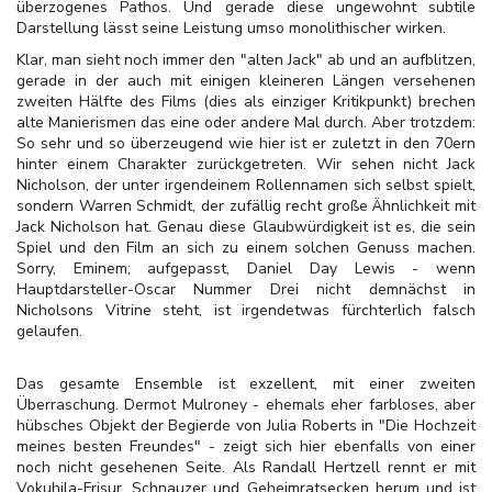
überzogenes Pathos. Und gerade diese ungewohnt subtile
Darstellung lässt seine Leistung umso monolithischer wirken.
Klar, man sieht noch immer den "alten Jack" ab und an aufblitzen,
gerade in der auch mit einigen kleineren Längen versehenen
zweiten Hälfte des Films (dies als einziger Kritikpunkt) brechen
alte Manierismen das eine oder andere Mal durch. Aber trotzdem:
So sehr und so überzeugend wie hier ist er zuletzt in den 70ern
hinter einem Charakter zurückgetreten. Wir sehen nicht Jack
Nicholson, der unter irgendeinem Rollennamen sich selbst spielt,
sondern Warren Schmidt, der zufällig recht große Ähnlichkeit mit
Jack Nicholson hat. Genau diese Glaubwürdigkeit ist es, die sein
Spiel und den Film an sich zu einem solchen Genuss machen.
Sorry, Eminem; aufgepasst, Daniel Day Lewis - wenn
Hauptdarsteller-Oscar Nummer Drei nicht demnächst in
Nicholsons Vitrine steht, ist irgendetwas fürchterlich falsch
gelaufen.
Das gesamte Ensemble ist exzellent, mit einer zweiten
Überraschung. Dermot Mulroney - ehemals eher farbloses, aber
hübsches Objekt der Begierde von Julia Roberts in "Die Hochzeit
meines besten Freundes" - zeigt sich hier ebenfalls von einer
noch nicht gesehenen Seite. Als Randall Hertzell rennt er mit
Vokuhila-Frisur, Schnauzer und Geheimratsecken herum und ist