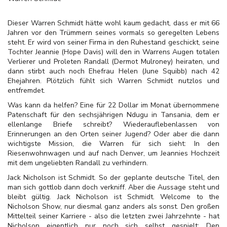
Dieser Warren Schmidt hätte wohl kaum gedacht, dass er mit 66
Jahren vor den Trümmern seines vormals so geregelten Lebens
steht. Er wird von seiner Firma in den Ruhestand geschickt, seine
Tochter Jeannie (Hope Davis) will den in Warrens Augen totalen
Verlierer und Proleten Randall (Dermot Mulroney) heiraten, und
dann stirbt auch noch Ehefrau Helen (June Squibb) nach 42
Ehejahren. Plötzlich fühlt sich Warren Schmidt nutzlos und
entfremdet.
Was kann da helfen? Eine für 22 Dollar im Monat übernommene
Patenschaft für den sechsjährigen Ndugu in Tansania, dem er
ellenlange Briefe schreibt? Wiederauflebenlassen von
Erinnerungen an den Orten seiner Jugend? Oder aber die dann
wichtigste Mission, die Warren für sich sieht: In den
Riesenwohnwagen und auf nach Denver, um Jeannies Hochzeit
mit dem ungeliebten Randall zu verhindern.
Jack Nicholson ist Schmidt. So der geplante deutsche Titel, den
man sich gottlob dann doch verkniff. Aber die Aussage steht und
bleibt gültig. Jack Nicholson ist Schmidt. Welcome to the
Nicholson Show, nur diesmal ganz anders als sonst. Den großen
Mittelteil seiner Karriere - also die letzten zwei Jahrzehnte - hat
Nicholson eigentlich nur noch sich selbst gespielt: Den