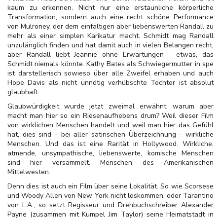
kaum zu erkennen. Nicht nur eine erstaunliche körperliche
Transformation, sondern auch eine recht schöne Performance
von Mulroney, der dem einfältigen aber liebenswerten Randall zu
mehr als einer simplen Karikatur macht. Schmidt mag Randall
unzulänglich finden und hat damit auch in vielen Belangen recht,
aber Randall liebt Jeannie ohne Erwartungen - etwas, das
Schmidt niemals könnte. Kathy Bates als Schwiegermutter in spe
ist darstellerisch sowieso über alle Zweifel erhaben und auch
Hope Davis als nicht unnötig verhübschte Tochter ist absolut
glaubhaft.
Glaubwürdigkeit wurde jetzt zweimal erwähnt, warum aber
macht man hier so ein Riesenaufhebens drum? Weil dieser Film
von wirklichen Menschen handelt und weil man hier das Gefühl
hat, dies sind - bei aller satirischen Überzeichnung - wirkliche
Menschen. Und das ist eine Rarität in Hollywood. Wirkliche,
atmende, unsympathische, liebenswerte, komische Menschen
sind hier versammelt. Menschen des Amerikanischen
Mittelwesten.
Denn dies ist auch ein Film über seine Lokalität. So wie Scorsese
und Woody Allen von New York nicht loskommen, oder Tarantino
von L.A., so setzt Regisseur und Drehbuchschreiber Alexander
Payne (zusammen mit Kumpel Jim Taylor) seine Heimatstadt in