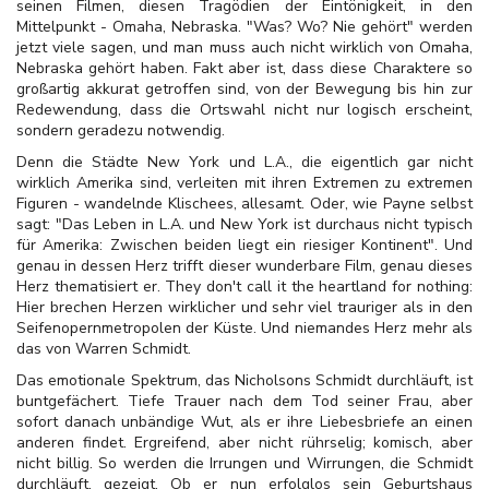
seinen Filmen, diesen Tragödien der Eintönigkeit, in den
Mittelpunkt - Omaha, Nebraska. "Was? Wo? Nie gehört" werden
jetzt viele sagen, und man muss auch nicht wirklich von Omaha,
Nebraska gehört haben. Fakt aber ist, dass diese Charaktere so
großartig akkurat getroffen sind, von der Bewegung bis hin zur
Redewendung, dass die Ortswahl nicht nur logisch erscheint,
sondern geradezu notwendig.
Denn die Städte New York und L.A., die eigentlich gar nicht
wirklich Amerika sind, verleiten mit ihren Extremen zu extremen
Figuren - wandelnde Klischees, allesamt. Oder, wie Payne selbst
sagt: "Das Leben in L.A. und New York ist durchaus nicht typisch
für Amerika: Zwischen beiden liegt ein riesiger Kontinent". Und
genau in dessen Herz trifft dieser wunderbare Film, genau dieses
Herz thematisiert er. They don't call it the heartland for nothing:
Hier brechen Herzen wirklicher und sehr viel trauriger als in den
Seifenopernmetropolen der Küste. Und niemandes Herz mehr als
das von Warren Schmidt.
Das emotionale Spektrum, das Nicholsons Schmidt durchläuft, ist
buntgefächert. Tiefe Trauer nach dem Tod seiner Frau, aber
sofort danach unbändige Wut, als er ihre Liebesbriefe an einen
anderen findet. Ergreifend, aber nicht rührselig; komisch, aber
nicht billig. So werden die Irrungen und Wirrungen, die Schmidt
durchläuft, gezeigt. Ob er nun erfolglos sein Geburtshaus