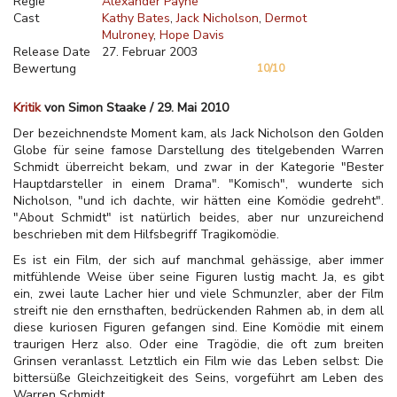
Regie
Alexander Payne
Cast
Kathy Bates
Jack Nicholson
Dermot
Mulroney
Hope Davis
Release Date
27. Februar 2003
Bewertung
10/10
Kritik
von Simon Staake / 29. Mai 2010
Der bezeichnendste Moment kam, als Jack Nicholson den Golden
Globe für seine famose Darstellung des titelgebenden Warren
Schmidt überreicht bekam, und zwar in der Kategorie "Bester
Hauptdarsteller in einem Drama". "Komisch", wunderte sich
Nicholson, "und ich dachte, wir hätten eine Komödie gedreht".
"About Schmidt" ist natürlich beides, aber nur unzureichend
beschrieben mit dem Hilfsbegriff Tragikomödie.
Es ist ein Film, der sich auf manchmal gehässige, aber immer
mitfühlende Weise über seine Figuren lustig macht. Ja, es gibt
ein, zwei laute Lacher hier und viele Schmunzler, aber der Film
streift nie den ernsthaften, bedrückenden Rahmen ab, in dem all
diese kuriosen Figuren gefangen sind. Eine Komödie mit einem
traurigen Herz also. Oder eine Tragödie, die oft zum breiten
Grinsen veranlasst. Letztlich ein Film wie das Leben selbst: Die
bittersüße Gleichzeitigkeit des Seins, vorgeführt am Leben des
Warren Schmidt.