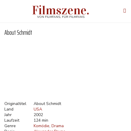
Direkt
Filmszene.
zum
Tog
Inhalt
navi
VON FILMFANS, FÜR FILMFANS
About Schmidt
Originaltitel
About Schmidt
Land
USA
Jahr
2002
Laufzeit
124 min
Genre
Komödie
Drama