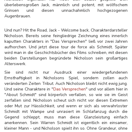
überlebensgroßen Jack, männlich und potent, mit wölfischem
Grinsen und diesen unnachahmlich hochgezogenen
Augenbrauen.
Und nun? Hit the Road, Jack - Welcome back, Charakterdarsteller
Nicholson. Bereits seine feingliedrige Zeichnung eines innerlich
kaputten Charakters in "Das Versprechen" ließ vor zwei Jahren
aufhorchen. Und jetzt diese tour de force als Schmidt. Später
wird man in die Geschichtsbücher des Films schreiben, mit diesen
beiden Darstellungen begründete Nicholson sein großartiges
Alterswerk.
Sie sind nicht nur Ausdruck einer wiedergefundenen
Ernsthaftigkeit in Nicholsons Spiel, sondern zollen auch
veränderten Zeiten Tribut. Auch Nicholson bleibt nicht ewig jung.
Und seine Charaktere in "
Das Versprechen
" und vor allem hier in
"About Schmidt" sind körperlich verfallen, so wie sie im Geist
zerfallen sind. Nicholson scheut sich nicht vor diesen Extremen
oder Mut zur Hässlichkeit, und wenn er sich als verwahrloster
Schmidt mit Wampe und unrasiert im Schlafanzug durch die
Gegend schleppt, muss man diese Glanzleistung einfach
anerkennen. Sein Warren Schmidt ist eigentlich ein einsamer,
kleiner Mann - und Nicholson spielt ihn so. Ohne Grandeur, ohne