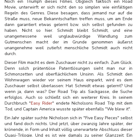
Noch ein Triumph dieses Filmes. Obgleich faktisch ein Road
Movie, unterwirft er sich nicht den so simplen wie einfältigen
Regeln des Genres. Diese besagen, dass jemand nur auf die
Straße muss, neue Bekanntschaften treffen muss, um am Ende
dann garantiert etwas gelernt bzw. sich selbst gefunden zu
haben. Nicht so hier. Schmidt bleibt Schmidt, und eine
unangemessene weil unglaubwürdige Wandlung zum
Gutmenschen macht der im Grunde genommen äußerst
unangenehme weil zutiefst menschliche Schmidt auch nicht
durch.
Dieser Film macht es dem Zuschauer nicht zu einfach. Zum Glück.
Denn solch prätentiöse Patentlösungen sieht man nur in
Schmonzetten und oberflächlichem Unsinn. Als Schmidt den
Wohnwagen wieder vor seinem Haus einparkt, wird es dem
Zuschauer selbst überlassen: Hat Schmidt etwas gelernt? Und
wenn ja, dann was? Der Road Trip als Sackgasse, die Suche
erfolglos. Auch so schließt sich ein weiterer Kreis. In seinem
Durchbruch "
Easy Rider
" endete Nicholsons Road Trip mit dem
Tod, und Captain America wusste später ebenfalls "We blew it".
Ein Jahr später suchte Nicholson sich in "Five Easy Pieces" selbst
und fand doch nichts. Und jetzt, über zwanzig Jahre später, der
krönende, in Form und Inhalt völlig unerwartete Abschluss dieser
Quasi-Trilogie. Und es ist wie damals zu seiner Glanzzeit: Ein