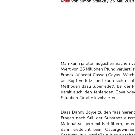
Kritik
von Simon Staake / 25. Mai 2013
Man kann ja alle möglichen Sachen ve
Wert von 25 Millionen Pfund verliert 
Franck (Vincent Cassel) Goyas „Witch
am Kopf verletzt und kann sich nich
Methoden dazu „überredet“, bei der P
damit auch den fehlenden Goya wieder
Situation für alle Involvierten...
Dass Danny Boyle zu den faszinierends
Fragen nach Stil, der Substanz ausst
Material so gern mit Farbfiltern, unt
dann vielleicht beim Oscargewinner