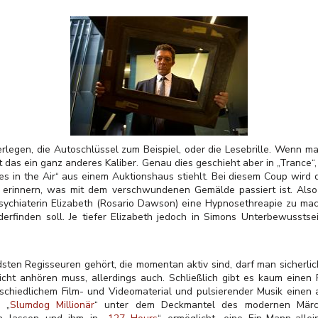
rlegen, die Autoschlüssel zum Beispiel, oder die Lesebrille. Wenn
ist das ein ganz anderes Kaliber. Genau dies geschieht aber in „Trance
es in the Air“ aus einem Auktionshaus stiehlt. Bei diesem Coup wird
t erinnern, was mit dem verschwundenen Gemälde passiert ist. Also
sychiaterin Elizabeth (Rosario Dawson) eine Hypnosethreapie zu ma
finden soll. Je tiefer Elizabeth jedoch in Simons Unterbewusstsei
ten Regisseuren gehört, die momentan aktiv sind, darf man sicherlic
icht anhören muss, allerdings auch. Schließlich gibt es kaum eine
erschiedlichem Film- und Videomaterial und pulsierender Musik einen a
 „
Slumdog Millionär
“ unter dem Deckmantel des modernen Märch