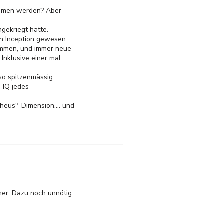
nommen werden? Aber
gekriegt hätte.
von Inception gewesen
kommen, und immer neue
Inklusive einer mal
 so spitzenmässig
s IQ jedes
heus"-Dimension.... und
mer. Dazu noch unnötig