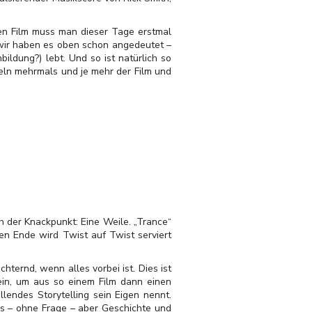
ren Film muss man dieser Tage erstmal
– wir haben es oben schon angedeutet –
ildung?) lebt. Und so ist natürlich so
seln mehrmals und je mehr der Film und
h der Knackpunkt: Eine Weile. „Trance“
en Ende wird Twist auf Twist serviert
hternd, wenn alles vorbei ist. Dies ist
ein, um aus so einem Film dann einen
lendes Storytelling sein Eigen nennt.
ss – ohne Frage – aber Geschichte und