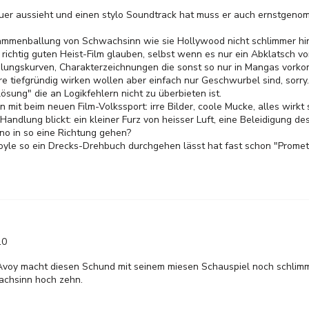
 teuer aussieht und einen stylo Soundtrack hat muss er auch ernstge
mmenballung von Schwachsinn wie sie Hollywood nicht schlimmer hin
n richtig guten Heist-Film glauben, selbst wenn es nur ein Abklatsch 
ndlungskurven, Charakterzeichnungen die sonst so nur in Mangas vor
e tiefgründig wirken wollen aber einfach nur Geschwurbel sind, sorry. 
sung" die an Logikfehlern nicht zu überbieten ist.
n mit beim neuen Film-Volkssport: irre Bilder, coole Mucke, alles wirkt
andlung blickt: ein kleiner Furz von heisser Luft, eine Beleidigung de
ino in so eine Richtung gehen?
yle so ein Drecks-Drehbuch durchgehen lässt hat fast schon "Promet
10
Avoy macht diesen Schund mit seinem miesen Schauspiel noch schlim
achsinn hoch zehn.