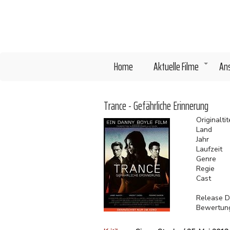
Direkt
zum
Inhalt
Home
Aktuelle Filme
An
+
Trance - Gefährliche Erinnerung
Originaltit
Land
Jahr
Laufzeit
Genre
Regie
Cast
Release D
Bewertun