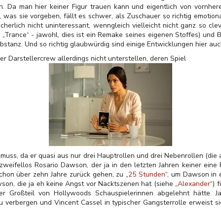
. Da man hier keiner Figur trauen kann und eigentlich von vornherei
 was sie vorgeben, fällt es schwer, als Zuschauer so richtig emotion
 sicherlich nicht uninteressant, wenngleich vielleicht nicht ganz so 
s „Trance“ - jawohl, dies ist ein Remake seines eigenen Stoffes) und
bstanz. Und so richtig glaubwürdig sind einige Entwicklungen hier auc
 Darstellercrew allerdings nicht unterstellen, deren Spiel
muss, da er quasi aus nur drei Hauptrollen und drei Nebenrollen (die
zweifellos Rosario Dawson, der ja in den letzten Jahren keiner eine
hon über zehn Jahre zurück gehen, zu „
25 Stunden
“, um Dawson in e
son, die ja eh keine Angst vor Nacktszenen hat (siehe „
Alexander
“) 
der Großteil von Hollywoods Schauspielerinnen abgelehnt hätte. 
 verbergen und Vincent Cassel in typischer Gangsterrolle erweist sic