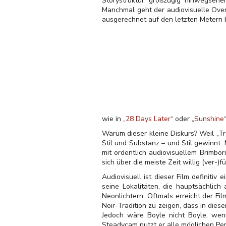
Storystruktur großzügig hinwegsehe
Manchmal geht der audiovisuelle Over
ausgerechnet auf den letzten Metern b
wie in „
28 Days Later
“ oder „
Sunshine
“
Warum dieser kleine Diskurs? Weil „Tr
Stil und Substanz – und Stil gewinnt.
mit ordentlich audiovisuellem Brimbo
sich über die meiste Zeit willig (ver-)f
Audiovisuell ist dieser Film definiti
seine Lokalitäten, die hauptsächlic
Neonlichtern. Oftmals erreicht der Fi
Noir-Tradition zu zeigen, dass in dies
Jedoch wäre Boyle nicht Boyle, we
Steadycam nutzt er alle möglichen Per