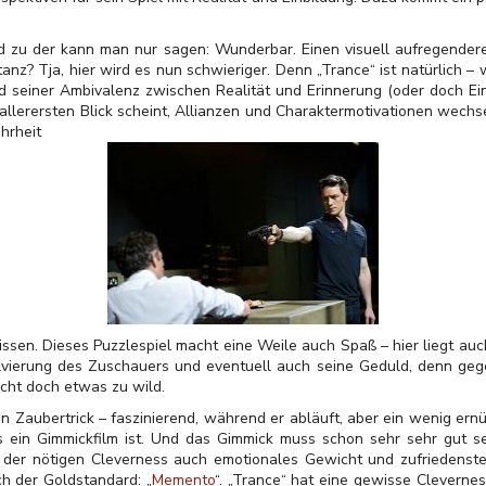
 und zu der kann man nur sagen: Wunderbar. Einen visuell aufregende
tanz? Tja, hier wird es nun schwieriger. Denn „Trance“ ist natürlich 
nd seiner Ambivalenz zwischen Realität und Erinnerung (oder doch Einb
n allerersten Blick scheint, Allianzen und Charaktermotivationen wech
hrheit
issen. Dieses Puzzlespiel macht eine Weile auch Spaß – hier liegt auc
lvierung des Zuschauers und eventuell auch seine Geduld, denn geg
cht doch etwas zu wild.
in Zaubertrick – faszinierend, während er abläuft, aber ein wenig ernüc
 ein Gimmickfilm ist. Und das Gimmick muss schon sehr sehr gut s
 der nötigen Cleverness auch emotionales Gewicht und zufriedenstel
h der Goldstandard: „
Memento
“. „Trance“ hat eine gewisse Cleverne