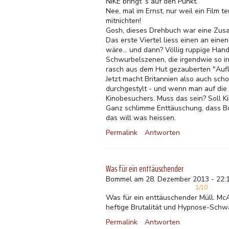
NIKE bringt´s auf den Punkt.
Nee, mal im Ernst, nur weil ein Film
mitnichten!
Gosh, dieses Drehbuch war eine Zusa
Das erste Viertel liess einen an eine
wäre... und dann? Völlig ruppige Ha
Schwurbelszenen, die irgendwie so irr
rasch aus dem Hut gezauberten "Auflö
Jetzt macht Britannien also auch scho
durchgestylt - und wenn man auf die H
Kinobesuchers. Muss das sein? Soll K
Ganz schlimme Enttäuschung, dass Bo
das will was heissen.
Permalink
Antworten
Was für ein enttäuschender
Bommel am 28. Dezember 2013 - 22:
1/10
Was für ein enttäuschender Müll. Mc
heftige Brutalität und Hypnose-Schw
Permalink
Antworten