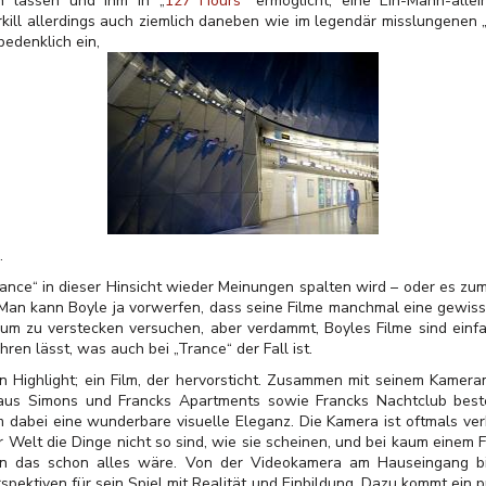
n lassen und ihm in „
127 Hours
“ ermöglicht, eine Ein-Mann-allei
kill allerdings auch ziemlich daneben wie im legendär misslungenen 
edenklich ein,
.
ance“ in dieser Hinsicht wieder Meinungen spalten wird – oder es zu
 Man kann Boyle ja vorwerfen, dass seine Filme manchmal eine gewiss
rium zu verstecken versuchen, aber verdammt, Boyles Filme sind einf
ühren lässt, was auch bei „Trance“ der Fall ist.
v ein Highlight; ein Film, der hervorsticht. Zusammen mit seinem Kam
h aus Simons und Francks Apartments sowie Francks Nachtclub bes
lm dabei eine wunderbare visuelle Eleganz. Die Kamera ist oftmals verk
er Welt die Dinge nicht so sind, wie sie scheinen, und bei kaum einem Fi
nn das schon alles wäre. Von der Videokamera am Hauseingang 
spektiven für sein Spiel mit Realität und Einbildung. Dazu kommt ein p