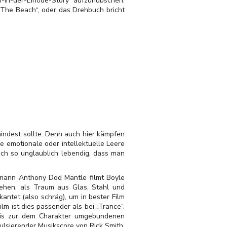
n-in-der-Einöde-Story aufzuhübschen.
„The Beach“, oder das Drehbuch bricht
mindest sollte. Denn auch hier kämpfen
e emotionale oder intellektuelle Leere
ach so unglaublich lebendig, dass man
eramann Anthony Dod Mantle filmt Boyle
tehen, als Traum aus Glas, Stahl und
antet (also schräg), um in bester Film
lm ist dies passender als bei „Trance“.
bis zur dem Charakter umgebundenen
ulsierender Musikscore von Rick Smith,