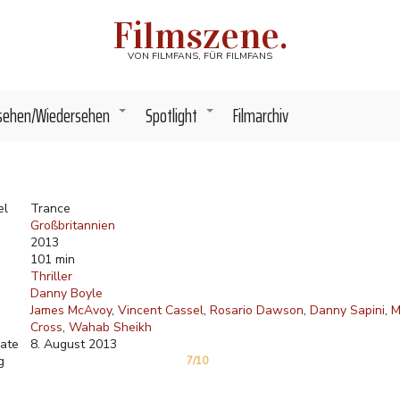
Filmszene.
VON FILMFANS, FÜR FILMFANS
sehen/Wiedersehen
Spotlight
Filmarchiv
+
+
el
Trance
Großbritannien
2013
101 min
Thriller
Danny Boyle
James McAvoy
Vincent Cassel
Rosario Dawson
Danny Sapini
M
Cross
Wahab Sheikh
ate
8. August 2013
g
7/10