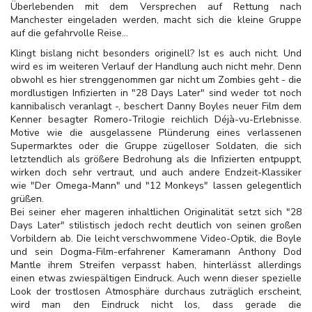
Überlebenden mit dem Versprechen auf Rettung nach
Manchester eingeladen werden, macht sich die kleine Gruppe
auf die gefahrvolle Reise...
Klingt bislang nicht besonders originell? Ist es auch nicht. Und
wird es im weiteren Verlauf der Handlung auch nicht mehr. Denn
obwohl es hier strenggenommen gar nicht um Zombies geht - die
mordlustigen Infizierten in "28 Days Later" sind weder tot noch
kannibalisch veranlagt -, beschert Danny Boyles neuer Film dem
Kenner besagter Romero-Trilogie reichlich Déjà-vu-Erlebnisse.
Motive wie die ausgelassene Plünderung eines verlassenen
Supermarktes oder die Gruppe zügelloser Soldaten, die sich
letztendlich als größere Bedrohung als die Infizierten entpuppt,
wirken doch sehr vertraut, und auch andere Endzeit-Klassiker
wie "Der Omega-Mann" und "12 Monkeys" lassen gelegentlich
grüßen.
Bei seiner eher mageren inhaltlichen Originalität setzt sich "28
Days Later" stilistisch jedoch recht deutlich von seinen großen
Vorbildern ab. Die leicht verschwommene Video-Optik, die Boyle
und sein Dogma-Film-erfahrener Kameramann Anthony Dod
Mantle ihrem Streifen verpasst haben, hinterlässt allerdings
einen etwas zwiespältigen Eindruck. Auch wenn dieser spezielle
Look der trostlosen Atmosphäre durchaus zuträglich erscheint,
wird man den Eindruck nicht los, dass gerade die