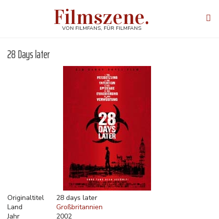
Direkt
Filmszene.
zum
Tog
Inhalt
navi
VON FILMFANS, FÜR FILMFANS
28 Days later
Originaltitel
28 days later
Land
Großbritannien
Jahr
2002