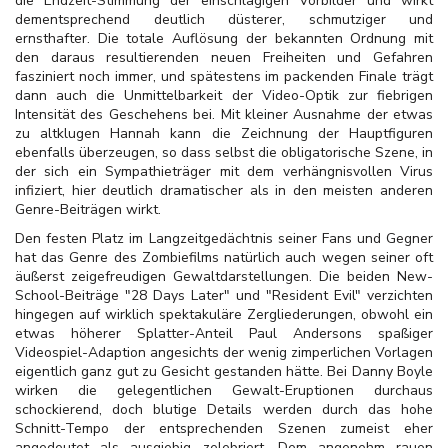
die Endzeit-Stimmung der einschlägigen Vorbilder und wirkt
dementsprechend deutlich düsterer, schmutziger und
ernsthafter. Die totale Auflösung der bekannten Ordnung mit
den daraus resultierenden neuen Freiheiten und Gefahren
fasziniert noch immer, und spätestens im packenden Finale trägt
dann auch die Unmittelbarkeit der Video-Optik zur fiebrigen
Intensität des Geschehens bei. Mit kleiner Ausnahme der etwas
zu altklugen Hannah kann die Zeichnung der Hauptfiguren
ebenfalls überzeugen, so dass selbst die obligatorische Szene, in
der sich ein Sympathieträger mit dem verhängnisvollen Virus
infiziert, hier deutlich dramatischer als in den meisten anderen
Genre-Beiträgen wirkt.
Den festen Platz im Langzeitgedächtnis seiner Fans und Gegner
hat das Genre des Zombiefilms natürlich auch wegen seiner oft
äußerst zeigefreudigen Gewaltdarstellungen. Die beiden New-
School-Beiträge "28 Days Later" und "Resident Evil" verzichten
hingegen auf wirklich spektakuläre Zergliederungen, obwohl ein
etwas höherer Splatter-Anteil Paul Andersons spaßiger
Videospiel-Adaption angesichts der wenig zimperlichen Vorlagen
eigentlich ganz gut zu Gesicht gestanden hätte. Bei Danny Boyle
wirken die gelegentlichen Gewalt-Eruptionen durchaus
schockierend, doch blutige Details werden durch das hohe
Schnitt-Tempo der entsprechenden Szenen zumeist eher
angedeutet als ausgiebig zelebriert. Dem angenehm rauen