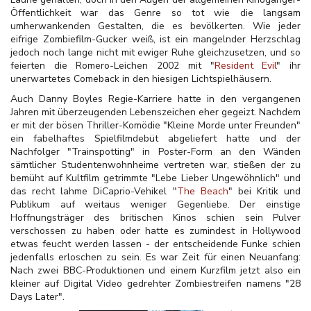
Öffentlichkeit war das Genre so tot wie die langsam
umherwankenden Gestalten, die es bevölkerten. Wie jeder
eifrige Zombiefilm-Gucker weiß, ist ein mangelnder Herzschlag
jedoch noch lange nicht mit ewiger Ruhe gleichzusetzen, und so
feierten die Romero-Leichen 2002 mit "
Resident Evil
" ihr
unerwartetes Comeback in den hiesigen Lichtspielhäusern.
Auch Danny Boyles Regie-Karriere hatte in den vergangenen
Jahren mit überzeugenden Lebenszeichen eher gegeizt. Nachdem
er mit der bösen Thriller-Komödie "Kleine Morde unter Freunden"
ein fabelhaftes Spielfilmdebüt abgeliefert hatte und der
Nachfolger "Trainspotting" in Poster-Form an den Wänden
sämtlicher Studentenwohnheime vertreten war, stießen der zu
bemüht auf Kultfilm getrimmte "Lebe Lieber Ungewöhnlich" und
das recht lahme DiCaprio-Vehikel "
The Beach
" bei Kritik und
Publikum auf weitaus weniger Gegenliebe. Der einstige
Hoffnungsträger des britischen Kinos schien sein Pulver
verschossen zu haben oder hatte es zumindest in Hollywood
etwas feucht werden lassen - der entscheidende Funke schien
jedenfalls erloschen zu sein. Es war Zeit für einen Neuanfang:
Nach zwei BBC-Produktionen und einem Kurzfilm jetzt also ein
kleiner auf Digital Video gedrehter Zombiestreifen namens "28
Days Later".