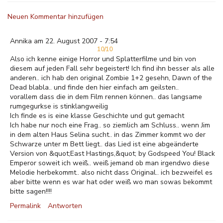
Neuen Kommentar hinzufügen
Annika am 22. August 2007 - 7:54
10/10
Also ich kenne einige Horror und Splatterfilme und bin von
diesem auf jeden Fall sehr begeistert! Ich find ihn besser als alle
anderen.. ich hab den original Zombie 1+2 gesehn, Dawn of the
Dead blabla.. und finde den hier einfach am geilsten..
vorallem dass die in dem Film rennen können.. das langsame
rumgegurkse is stinklangweilig
Ich finde es is eine klasse Geschichte und gut gemacht
Ich habe nur noch eine Frag.. so ziemlich am Schluss.. wenn Jim
in dem alten Haus Selina sucht.. in das Zimmer kommt wo der
Schwarze unter m Bett liegt.. das Lied ist eine abgeänderte
Version von &quot;East Hastings,&quot; by Godspeed You! Black
Emperor soweit ich weiß.. weiß jemand ob man irgendwo diese
Melodie herbekommt.. also nicht dass Original.. ich bezweifel es
aber bitte wenn es war hat oder weiß wo man sowas bekommt
bitte sagen!!!!
Permalink
Antworten