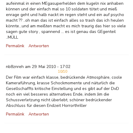
aufeinmal in einen MEgasuperhelden dem kugeln nix anhaben
können und der einfach mal so 10 soldaten tötet und mieß
enrage geht und halb nackt im regen steht und ein auf psycho
macht ?? ..oh man das ist einfach alles so trash das ich heulen
könnte...und am meißten macht es mich traurig das hier so viele
sagen gute story , spannend ... es ist genau das GEgenteil
..MÜLL
Permalink
Antworten
nb8znreh am 29. Mai 2010 - 17:02
10/10
Der Film war einfach klasse, bedrückende Atmosphäre, coole
Kameraführung, krasse Schockmomente und näturlich die
Gesellschaffts kritische Einstellung und es gibt auf der DvD
noch ein viel besseres alternatives Ende, indem Jim die
Schussverletzung nicht überlebt, schöner bedrückender
Abschluss für diesen Endzeit Horrorthriller
Permalink
Antworten