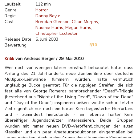
Laufzeit
112 min
Genre
Horror
Regie
Danny Boyle
Cast
Brendan Gleeson
Cilian Murphy
Naomie Harris
Megan Burns
Christopher Eccleston
Release Date
5. Juni 2003
Bewertung
8/10
Kritik
von Andreas Berger / 29. Mai 2010
Wer noch vor wenigen Jahren ernsthaft behauptet hätte, dass
Anfang des 21. Jahrhunderts neue Zombiefilme über deutsche
Multiplex-Leinwände flimmern würden, hätte vermutlich
ungläubige Blicke geerntet. Für die ruppigen Streifen, die sich
fast alle von George Romeros bahnbrechender "Dead"-Trilogie
(bestehend aus "Night of the Living Dead", "Dawn of the Dead"
und "Day of the Dead") inspirieren ließen, wollte sich in letzter
Zeit eigentlich nur noch ein harter Kern begeisterter Horrorfans
und - zumindest hierzulande - ein ebenso harter Kern
übereifriger Jugendschützer interessieren. Beide Gruppen
wurden mit immer neuen DVD-Veröffentlichungen der alten
Klassiker und ein paar Amateurproduktionen einigermaßen bei
Laune gehalten, doch in den Augen der allgemeinen Kinogänger-