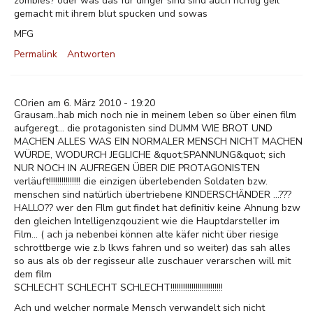
zombies? oder was das für dinger sind sind auch richtig geil
gemacht mit ihrem blut spucken und sowas
MFG
Permalink
Antworten
COrien am 6. März 2010 - 19:20
Grausam..hab mich noch nie in meinem leben so über einen film
aufgeregt... die protagonisten sind DUMM WIE BROT UND
MACHEN ALLES WAS EIN NORMALER MENSCH NICHT MACHEN
WÜRDE, WODURCH JEGLICHE &quot;SPANNUNG&quot; sich
NUR NOCH IN AUFREGEN ÜBER DIE PROTAGONISTEN
verläuft!!!!!!!!!!!!!!! die einzigen überlebenden Soldaten bzw.
menschen sind natürlich übertriebene KINDERSCHÄNDER ...???
HALLO?? wer den FIlm gut findet hat definitiv keine Ahnung bzw
den gleichen Intelligenzqouzient wie die Hauptdarsteller im
Film... ( ach ja nebenbei können alte käfer nicht über riesige
schrottberge wie z.b lkws fahren und so weiter) das sah alles
so aus als ob der regisseur alle zuschauer verarschen will mit
dem film
SCHLECHT SCHLECHT SCHLECHT!!!!!!!!!!!!!!!!!!!!!!!!!
Ach und welcher normale Mensch verwandelt sich nicht