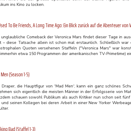
ikum ins Kino zu locken.
sed To Be Friends, A Long Time Ago: Ein Blick zurück auf die Abenteuer von 
 unglaubliche Comeback der Veronica Mars findet dieser Tage in aus
tt – diese Tatsache allein ist schon mal erstaunlich. Schließlich war
astrophalen Quoten versehenen Staffeln ("Veronica Mars" war konst
 immerhin etwa 150 Programmen der amerikanischen TV-Primetime) ei
Men (Season 1-5)
 Draper, die Hauptfigur von “Mad Men“, kann ein ganz schönes Sc
ehmen sich eigentlich die meisten Männer in der Erfolgsserie von M
tzdem schauen sowohl Publikum als auch Kritiker nun schon seit fünf 
 und seinen Kollegen bei deren Arbeit in einer New Yorker Werbeage
lter.
king Bad (Staffel 1-3)