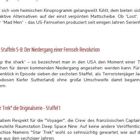
 sich vom heimischen Kinoprogramm gelangweilt fühlt, dem bieten sich 
raktive Alternativen auf der einst verpönten Mattscheibe. Ob “Lost“
r “Mad Men“ - das US-Fernsehen produziert seit einigen Jahren Serienh
 Staffeln 5-8: Der Niedergang einer Fernseh-Revolution
ump the shark“ – so bezeichnet man in den USA den Moment einer TV
chen für deren kommenden Niedergang angesehen werden kann. Für 
nblick in Episode sieben der sechsten Staffel, als Terroristenjäger J
ndiosen Kiefer Sutherland) ohne große Umschweife damit begann
ern.
r Trek" die Originalserie - Staffel 1
 allem Respekt für die "Voyager", die Crew des französischen Captain
eutelte Raumstation Deep Space Nine: Auf keine andere Veröffentli
nchise Namens "Star Trek" wohl so sehnsüchtig gewartet, wie auf di
e aus den sechziger Jahren.