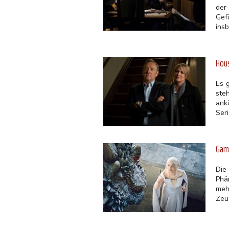
der
Gef
ins
Hous
Es 
ste
ank
Seri
Game
Die
Phä
meh
Zeu