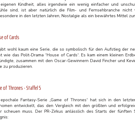
 eigenen Kindheit, alles irgendwie ein wenig einfacher und unsch
ühle sind, ist aber natürlich die Film- und Fernsehbranche nich
besondere in den letzten Jahren, Nostalgie als ein bewährtes Mittel z
e of Cards
gibt wohl kaum eine Serie, die so symbolisch für den Aufstieg der 
ht wie das Polit-Drama “House of Cards“. Es kam einem kleinen Erdbe
ündigte, zusammen mit den Oscar-Gewinnern David Fincher und Kevi
e zu produzieren.
 of Thrones - Staffel 5
 epochale Fantasy-Serie „Game of Thrones“ hat sich in den letzt
nomen entwickelt, das den Vergleich mit den größten und erfolgreic
r scheuen muss. Der PR-Zirkus anlässlich des Starts der fünften St
gnis: