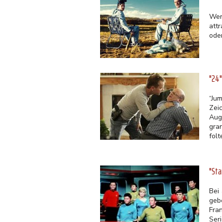
Wer
att
ode
"24"
​“J
Zei
Auge
gra
folt
"Sta
Bei
geb
Fra
Seri