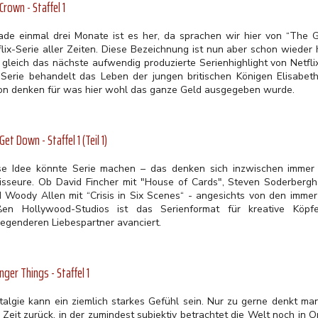
Crown - Staffel 1
ade einmal drei Monate ist es her, da sprachen wir hier von “The 
flix-Serie aller Zeiten. Diese Bezeichnung ist nun aber schon wieder 
 gleich das nächste aufwendig produzierte Serienhighlight von Netfli
 Serie behandelt das Leben der jungen britischen Königen Elisabeth
on denken für was hier wohl das ganze Geld ausgegeben wurde.
Get Down - Staffel 1 (Teil 1)
se Idee könnte Serie machen – das denken sich inzwischen imme
isseure. Ob David Fincher mit "House of Cards", Steven Soderbergh
d Woody Allen mit “Crisis in Six Scenes“ - angesichts von den imme
ßen Hollywood-Studios ist das Serienformat für kreative Köpf
regenderen Liebespartner avanciert.
nger Things - Staffel 1
talgie kann ein ziemlich starkes Gefühl sein. Nur zu gerne denkt ma
 Zeit zurück, in der zumindest subjektiv betrachtet die Welt noch in 