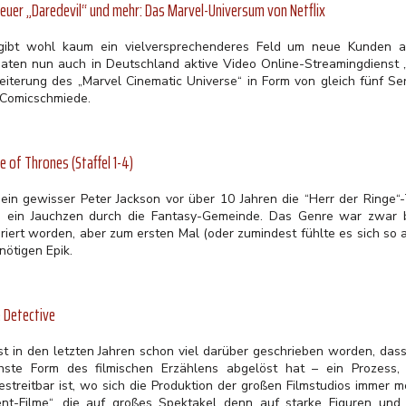
neuer „Daredevil“ und mehr: Das Marvel-Universum von Netflix
gibt wohl kaum ein vielversprechenderes Feld um neue Kunden an
aten nun auch in Deutschland aktive Video Online-Streamingdienst „Ne
eiterung des „Marvel Cinematic Universe“ in Form von gleich fünf S
 Comicschmiede.
 of Thrones (Staffel 1-4)
 ein gewisser Peter Jackson vor über 10 Jahren die “Herr der Ringe“-T
g ein Jauchzen durch die Fantasy-Gemeinde. Das Genre war zwar bi
oriert worden, aber zum ersten Mal (oder zumindest fühlte es sich so 
nötigen Epik.
 Detective
ist in den letzten Jahren schon viel darüber geschrieben worden, das
hste Form des filmischen Erzählens abgelöst hat – ein Prozess,
estreitbar ist, wo sich die Produktion der großen Filmstudios immer 
ent-Filme“, die auf großes Spektakel denn auf starke Figuren und