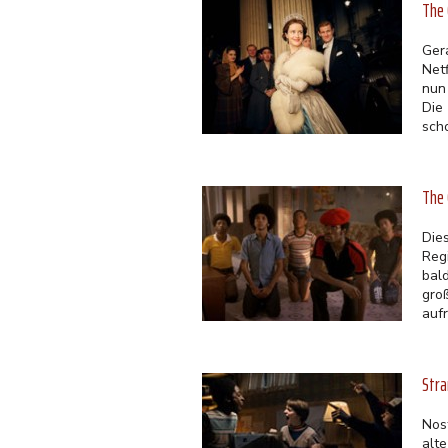
The 
Ger
Net
nun
Die
sch
The 
Die
Reg
bal
gro
auf
Stra
Nos
alte