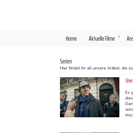
Direkt
zum
Inhalt
Home
Aktuelle Filme
An
+
Serien
Hier findet ihr all unsere Artikel, di
Sher
Es 
die
Dar
wir
möc