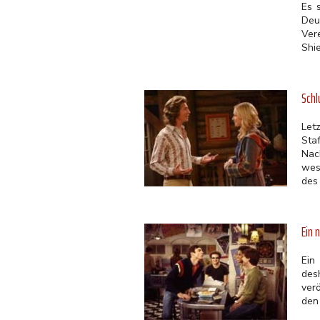
Es 
Deu
Ver
Shi
Schl
Let
Sta
Nac
wes
des
Ein 
Ein
des
ver
den