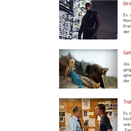
Ein 
Es 
Mon
Erw
der
Game
Als
gin
ign
der 
True
Es 
höc
unb
„Ev