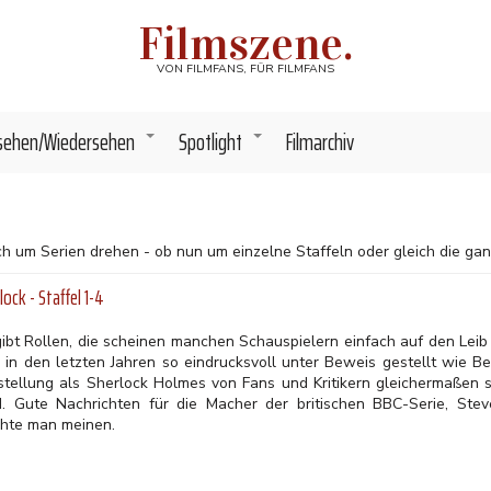
Filmszene.
VON FILMFANS, FÜR FILMFANS
sehen/Wiedersehen
Spotlight
Filmarchiv
+
+
e sich um Serien drehen - ob nun um einzelne Staffeln oder gleich die g
lock - Staffel 1-4
gibt Rollen, die scheinen manchen Schauspielern einfach auf den Leib
s in den letzten Jahren so eindrucksvoll unter Beweis gestellt wie 
stellung als Sherlock Holmes von Fans und Kritikern gleichermaßen s
d. Gute Nachrichten für die Macher der britischen BBC-Serie, Ste
hte man meinen.