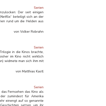
Serien
zulocken: Der seit einigen
tflix“ beteiligt sich an der
erien rund um die Helden aus
von Volker Robrahn
Serien
rilogie in die Kinos brachte,
sher im Kino nicht wirklich
an) widmete man sich ihm mit
von Matthias Kastl
Serien
s das Fernsehen das Kino als
 der zumindest für Amerika
mehr einengt auf so genannte
 Geschichten setzen, um ihr