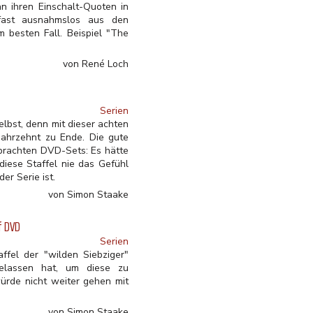
 an ihren Einschalt-Quoten in
 fast ausnahmslos aus den
 besten Fall. Beispiel "The
von René Loch
Serien
elbst, denn mit dieser achten
 Jahrzehnt zu Ende. Die gute
brachten DVD-Sets: Es hätte
diese Staffel nie das Gefühl
r Serie ist.
von Simon Staake
f DVD
Serien
ffel der "wilden Siebziger"
gelassen hat, um diese zu
ürde nicht weiter gehen mit
von Simon Staake