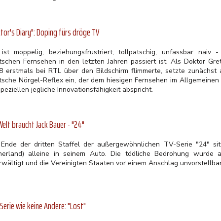
tor's Diary": Doping fürs dröge TV
 ist moppelig, beziehungsfrustriert, tollpatschig, unfassbar na
tschen Fernsehen in den letzten Jahren passiert ist. Als Doktor G
8 erstmals bei RTL über den Bildschirm flimmerte, setzte zunächst a
tsche Nörgel-Reflex ein, der dem hiesigen Fernsehen im Allgemeinen
peziellen jegliche Innovationsfähigkeit abspricht.
Welt braucht Jack Bauer - "24"
Ende der dritten Staffel der außergewöhnlichen TV-Serie "24" sit
herland) alleine in seinem Auto. Die tödliche Bedrohung wurde a
rwältigt und die Vereinigten Staaten vor einem Anschlag unvorstell
 Serie wie keine Andere: "Lost"