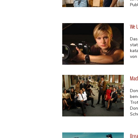
Publ
We U
Das
sta
kat
von
Mad 
Don
ben
Tro
Don
Schu
Brea