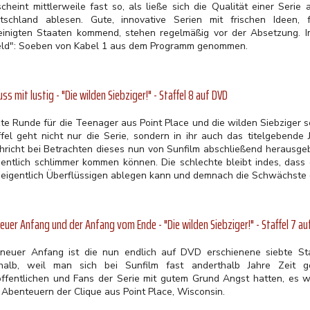
scheint mittlerweile fast so, als ließe sich die Qualität einer Serie
tschland ablesen. Gute, innovative Serien mit frischen Ideen,
einigten Staaten kommend, stehen regelmäßig vor der Absetzung. Im
eld": Soeben von Kabel 1 aus dem Programm genommen.
uss mit lustig - "Die wilden Siebziger!" - Staffel 8 auf DVD
zte Runde für die Teenager aus Point Place und die wilden Siebziger s
ffel geht nicht nur die Serie, sondern in ihr auch das titelgebende
hricht bei Betrachten dieses nun von Sunfilm abschließend herausge
entlich schlimmer kommen können. Die schlechte bleibt indes, dass 
 eigentlich Überflüssigen ablegen kann und demnach die Schwächste de
neuer Anfang und der Anfang vom Ende - "Die wilden Siebziger!" - Staffel 7 au
 neuer Anfang ist die nun endlich auf DVD erschienene siebte Sta
halb, weil man sich bei Sunfilm fast anderthalb Jahre Zeit 
öffentlichen und Fans der Serie mit gutem Grund Angst hatten, es w
 Abenteuern der Clique aus Point Place, Wisconsin.