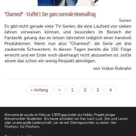
"Charmed" - Staffel 1: Der ganz normale Hexenalltag
Serien
Es gibt nicht gerade viele TV-Serien, die eine Laufzeit von sieben
Jahren vorweisen können, und besonders im Bereich der
Fantastik gelang das im letzen Jahrzehnt lediglich einer handvoll
Produktionen. Wenn nun also "Charmed", die Serie um drei
zaubernde Schwestern, in diesen Tagen bereits die 150. Folge
erreicht und ein Ende noch überhaupt nicht abzusehen ist, sollte
einem das schon ein wenig Respekt abnötigen.
von Volker Robrahn
Erste
« Anfang
Vorherige
‹‹
Inhalt
1
Inhalt
2
Inhalt
3
Aktuelle
4
Seitennummerierung
Seite
Seite
Seite
filmszene.de wurde im Februar 1999 gegründet als Hobby-Projekt einiger
filmverrückter Studenten. Bis heute schreiben wir hier nach Lust, Zeit und Laune
über unsere große Leidenschaft, um sie mit Gleichgesinnten zu teilen. Von
Filmfans, für Filmfans.