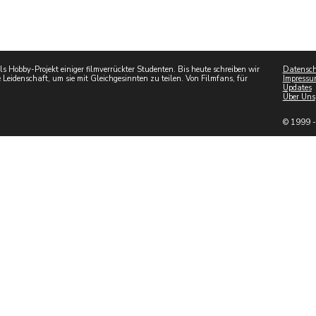
 Hobby-Projekt einiger filmverrückter Studenten. Bis heute schreiben wir
Datensch
 Leidenschaft, um sie mit Gleichgesinnten zu teilen. Von Filmfans, für
Impressu
Updates
Über Uns
© 1999 -