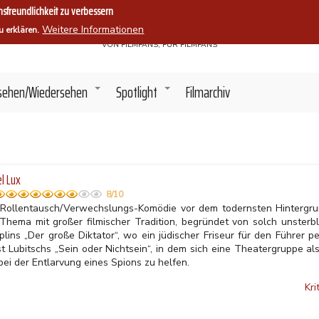
sfreundlichkeit zu verbessern
Filmszene.
Weitere Informationen
u erklären.
VON FILMFANS, FÜR FILMFANS
sehen/Wiedersehen
Spotlight
Filmarchiv
+
+
l Lux
8/10
 Rollentausch/Verwechslungs-Komödie vor dem todernsten Hintergru
 Thema mit großer filmischer Tradition, begründet von solch unsterbl
plins „Der große Diktator“, wo ein jüdischer Friseur für den Führer p
st
Lubitschs „Sein oder Nichtsein“, in dem sich eine Theatergruppe al
ei der Entlarvung eines Spions zu helfen.
Kri