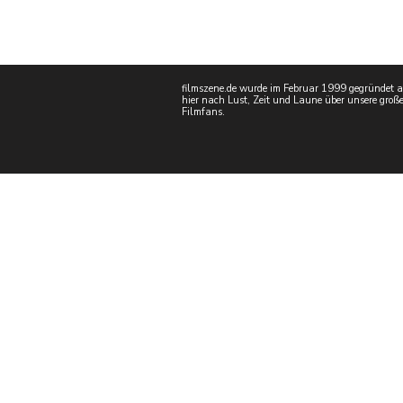
filmszene.de wurde im Februar 1999 gegründet als
hier nach Lust, Zeit und Laune über unsere große
Filmfans.