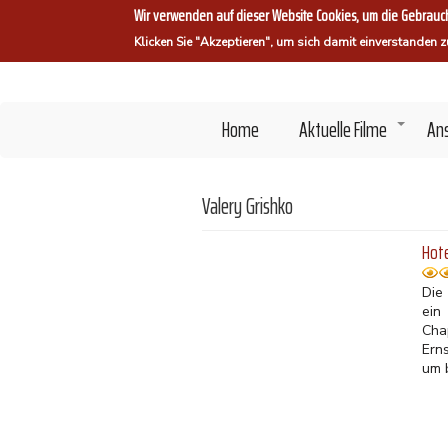
Direkt
Wir verwenden auf dieser Website Cookies, um die Gebrauch
zum
Klicken Sie "Akzeptieren", um sich damit einverstanden z
Inhalt
Home
Aktuelle Filme
An
+
Valery Grishko
Hote
Die
ein
Cha
Ern
um b