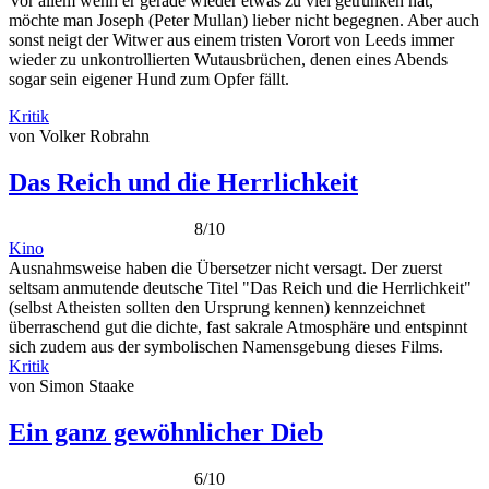
Vor allem wenn er gerade wieder etwas zu viel getrunken hat,
möchte man Joseph (Peter Mullan) lieber nicht begegnen. Aber auch
sonst neigt der Witwer aus einem tristen Vorort von Leeds immer
wieder zu unkontrollierten Wutausbrüchen, denen eines Abends
sogar sein eigener Hund zum Opfer fällt.
Kritik
von Volker Robrahn
Das Reich und die Herrlichkeit
8/10
Kino
Ausnahmsweise haben die Übersetzer nicht versagt. Der zuerst
seltsam anmutende deutsche Titel "Das Reich und die Herrlichkeit"
(selbst Atheisten sollten den Ursprung kennen) kennzeichnet
überraschend gut die dichte, fast sakrale Atmosphäre und entspinnt
sich zudem aus der symbolischen Namensgebung dieses Films.
Kritik
von Simon Staake
Ein ganz gewöhnlicher Dieb
6/10