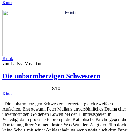
Kino
Er
i
st
e
Kritik
von Larissa Vassilian
Die unbarmherzigen Schwestern
8/10
Kino
"Die unbarmherzigen Schwestern" erregten gleich zweifach
Aufsehen. Erst gewann Peter Mullans unversöhnliches Drama eher
unverhofft den Goldenen Löwen bei den Filmfestspielen in
Venedig, dann protestierte prompt die Katholische Kirche gegen die
Darstellung ihrer Nonnenkloster. Was Wunder. Zeigt der Film doch
keine Scheu, mit seiner Anklagehaltung wenn nötig auch dem Papst