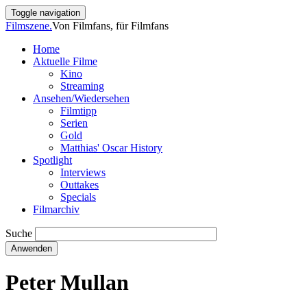
Direkt
Toggle navigation
zum
Filmszene.
Von Filmfans, für Filmfans
Inhalt
Home
Aktuelle Filme
Main
Kino
navigation
Streaming
Ansehen/Wiedersehen
Filmtipp
Serien
Gold
Matthias' Oscar History
Spotlight
Interviews
Outtakes
Specials
Filmarchiv
Suche
Peter Mullan