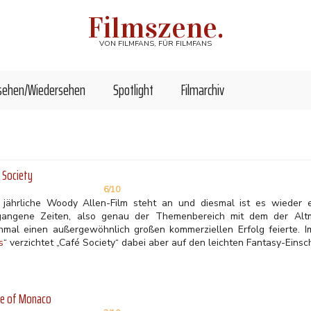
Filmszene.
VON FILMFANS, FÜR FILMFANS
sehen/Wiedersehen
Spotlight
Filmarchiv
 Society
6/10
 jährliche Woody Allen-Film steht an und diesmal ist es wieder e
gangene Zeiten, also genau der Themenbereich mit dem der Altm
hmal einen außergewöhnlich großen kommerziellen Erfolg feierte. 
s
“ verzichtet „Café Society“ dabei aber auf den leichten Fantasy-Einsc
ce of Monaco