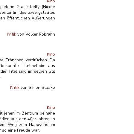
Kino
ielerin Grace Kelly (Nicole
äsentantin des Zwergstaates
ren öffentlichen Äußerungen
Kritik
von Volker Robrahn
Kino
ne Tränchen verdrücken. Da
 bekannte Titelmelodie aus
e Titel sind im selben Stil
.
Kritik
von Simon Staake
Kino
eit jeher im Zentrum beinahe
dien aus den 40er Jahren, in
uf dem Weg zum Happyend im
ur
so eine Freude war.