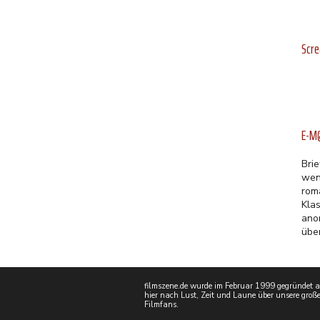
Scr
E-M@
Bri
wen
rom
Kla
ano
übe
filmszene.de wurde im Februar 1999 gegründet als
hier nach Lust, Zeit und Laune über unsere große
Filmfans.