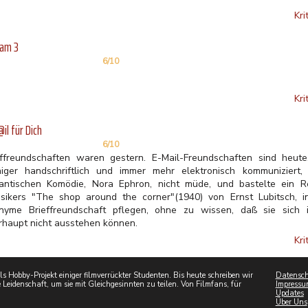
Kri
eam 3
6/10
Kri
il für Dich
6/10
effreundschaften waren gestern. E-Mail-Freundschaften sind heu
iger handschriftlich und immer mehr elektronisch kommuniziert
antischen Komödie, Nora Ephron, nicht müde, und bastelte ein 
ssikers "The shop around the corner"(1940) von Ernst Lubitsch,
nyme Brieffreundschaft pflegen, ohne zu wissen, daß sie sich 
rhaupt nicht ausstehen können.
Kri
 Hobby-Projekt einiger filmverrückter Studenten. Bis heute schreiben wir
Datensch
 Leidenschaft, um sie mit Gleichgesinnten zu teilen. Von Filmfans, für
Impressu
Updates
Über Uns