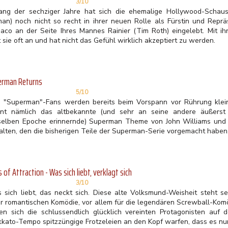
3/10
ang der sechziger Jahre hat sich die ehemalige Hollywood-Schausp
man) noch nicht so recht in ihrer neuen Rolle als Fürstin und Repr
aco an der Seite Ihres Mannes Rainier (Tim Roth) eingelebt. Mit ih
 sie oft an und hat nicht das Gefühl wirklich akzeptiert zu werden.
erman Returns
5/10
e "Superman"-Fans werden bereits beim Vorspann vor Rührung klei
önt nämlich das altbekannte (und sehr an seine andere äußerst
selben Epoche erinnernde) Superman Theme von John Williams und di
alten, den die bisherigen Teile der Superman-Serie vorgemacht haben
 of Attraction - Was sich liebt, verklagt sich
3/10
 sich liebt, das neckt sich. Diese alte Volksmund-Weisheit steht s
er romantischen Komödie, vor allem für die legendären Screwball-Komö
en sich die schlussendlich glücklich vereinten Protagonisten a
kkato-Tempo spitzzüngige Frotzeleien an den Kopf warfen, dass es n