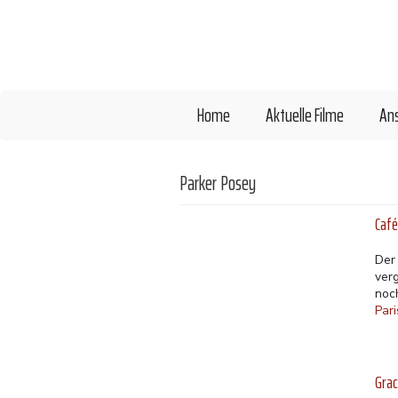
Direkt
zum
Inhalt
Home
Aktuelle Filme
An
Parker Posey
Café
Der
ver
noc
Pari
Gra