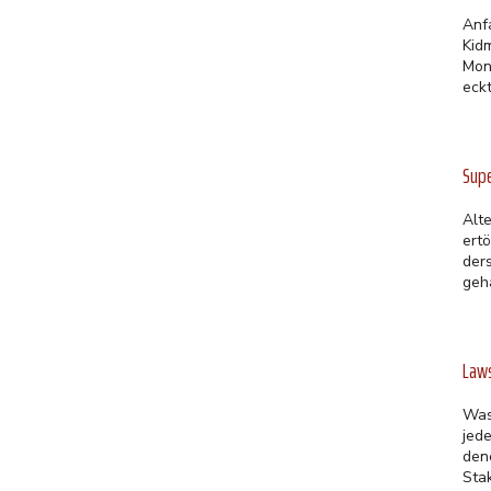
Anf
Kid
Mon
eckt
Sup
Alt
ert
der
geh
Laws
Was
jed
den
Sta