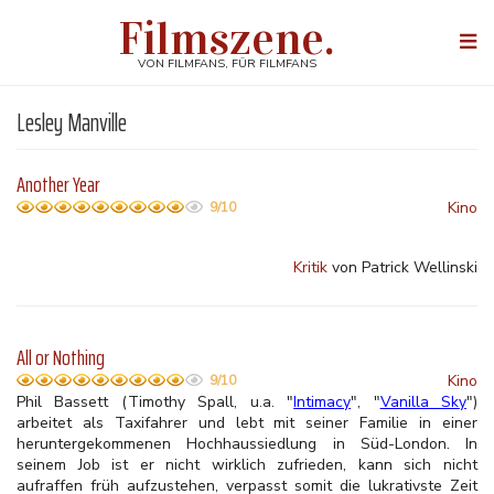
Direkt
Filmszene.
zum
Togg
Inhalt
navi
VON FILMFANS, FÜR FILMFANS
Lesley Manville
Another Year
Kino
9/10
Kritik
von Patrick Wellinski
All or Nothing
Kino
9/10
Phil Bassett (Timothy Spall, u.a. "
Intimacy
", "
Vanilla Sky
")
arbeitet als Taxifahrer und lebt mit seiner Familie in einer
heruntergekommenen Hochhaussiedlung in Süd-London. In
seinem Job ist er nicht wirklich zufrieden, kann sich nicht
aufraffen früh aufzustehen, verpasst somit die lukrativste Zeit