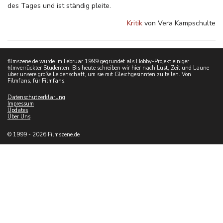
des Tages und ist ständig pleite.
Kritik
von Vera Kampschulte
filmszene.de wurde im Februar 1999 gegründet als Hobby-Projekt einiger
filmverrückter Studenten. Bis heute schreiben wir hier nach Lust, Zeit und Laune
über unsere große Leidenschaft, um sie mit Gleichgesinnten zu teilen. Von
Filmfans, für Filmfans.
Datenschutzerklärung
Impressum
Updates
Über Uns
© 1999 - 2026 Filmszene.de