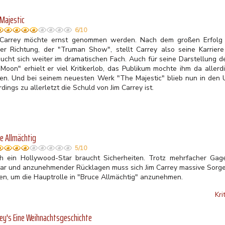
Majestic
6/10
 Carrey möchte ernst genommen werden. Nach dem großen Erfolg 
ser Richtung, der "Truman Show", stellt Carrey also seine Karrier
sucht sich weiter im dramatischen Fach. Auch für seine Darstellung
 Moon" erhielt er viel Kritikerlob, das Publikum mochte ihm da aller
gen. Und bei seinem neuesten Werk "The Majestic" blieb nun in den
rdings zu allerletzt die Schuld von Jim Carrey ist.
e Allmächtig
5/10
h ein Hollywood-Star braucht Sicherheiten. Trotz mehrfacher Gage
lar und anzunehmender Rücklagen muss sich Jim Carrey massive Sorge
en, um die Hauptrolle in "Bruce Allmächtig" anzunehmen.
Kri
ey's Eine Weihnachtsgeschichte