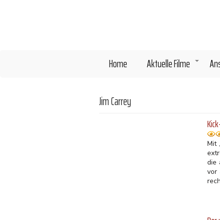
Direkt
zum
Inhalt
Home
Aktuelle Filme
An
+
Jim Carrey
Kick
Mit 
ext
die
vor
rec