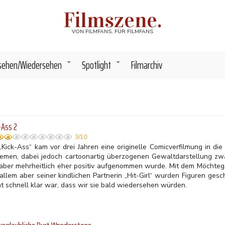
Filmszene.
VON FILMFANS, FÜR FILMFANS
sehen/Wiedersehen
Spotlight
Filmarchiv
+
+
-Ass 2
3/10
„Kick-Ass“ kam vor drei Jahren eine originelle Comicverfilmung in die
remen, dabei jedoch cartoonartig überzogenen Gewaltdarstellung zwa
 aber mehrheitlich eher positiv aufgenommen wurde. Mit dem Möchteg
 allem aber seiner kindlichen Partnerin „Hit-Girl“ wurden Figuren ges
ht schnell klar war, dass wir sie bald wiedersehen würden.