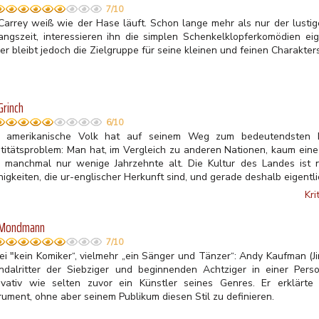
7/10
 Carrey weiß wie der Hase läuft. Schon lange mehr als nur der lusti
angszeit, interessieren ihn die simplen Schenkelklopferkomödien ei
er bleibt jedoch die Zielgruppe für seine kleinen und feinen Charakte
Grinch
6/10
 amerikanische Volk hat auf seinem Weg zum bedeutendsten L
ntitätsproblem: Man hat, im Vergleich zu anderen Nationen, kaum eine
d manchmal nur wenige Jahrzehnte alt. Die Kultur des Landes ist 
nigkeiten, die ur-englischer Herkunft sind, und gerade deshalb eigent
Kri
 Mondmann
7/10
sei "kein Komiker“, vielmehr „ein Sänger und Tänzer“: Andy Kaufman (J
ndalritter der Siebziger und beginnenden Achtziger in einer Person
ovativ wie selten zuvor ein Künstler seines Genres. Er erklärte
rument, ohne aber seinem Publikum diesen Stil zu definieren.