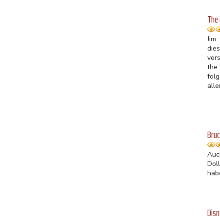
The 
Jim
die
ver
the
fol
alle
Bruc
Auc
Dol
hab
Disn