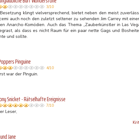
unglaubliche Burt Wonderstone
3/10
 Besetzung klingt vielversprechend, bietet neben den meist zuverläs
cemi auch noch den zuletzt seltener zu sehenden Jim Carrey mit einer
hen Anarcho-Komödien. Auch das Thema „Zauberkünstler in Las Vegas“
egrast, als dass es nicht Raum für ein paar nette Gags und Bosheit
te und sollte.
Poppers Pinguine
4/10
st war der Pinguin.
ny Snicket - Rätselhafte Ereignisse
7/10
er Leser,
Kri
 und Jane