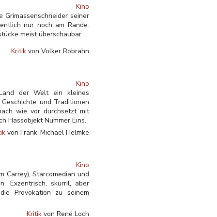
Kino
ge Grimassenschneider seiner
gentlich nur noch am Rande.
rstücke meist überschaubar.
Kritik
von Volker Robrahn
Kino
and der Welt ein kleines
 Geschichte, und Traditionen
nach wie vor durchsetzt mit
lich Hassobjekt Nummer Eins.
tik
von Frank-Michael Helmke
Kino
im Carrey), Starcomedian und
. Exzentrisch, skurril, aber
 die Provokation zu seinem
Kritik
von René Loch