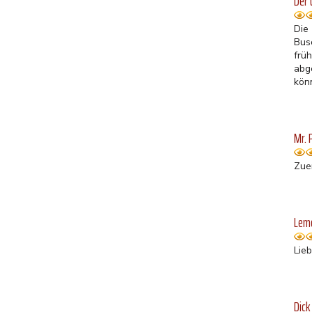
Der 
Die
Bus
frü
abg
könn
Mr. 
Zuer
Lemo
Lieb
Dick