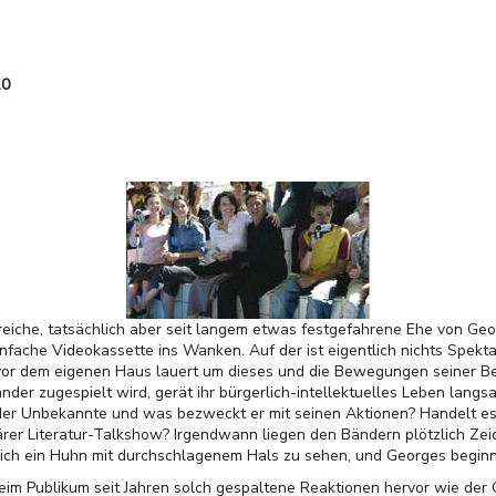
10
reiche, tatsächlich aber seit langem etwas festgefahrene Ehe von Geo
einfache Videokassette ins Wanken. Auf der ist eigentlich nichts Spek
vor dem eigenen Haus lauert um dieses und die Bewegungen seiner B
nder zugespielt wird, gerät ihr bürgerlich-intellektuelles Leben la
t der Unbekannte und was bezweckt er mit seinen Aktionen? Handelt es 
ärer Literatur-Talkshow? Irgendwann liegen den Bändern plötzlich Ze
tzlich ein Huhn mit durchschlagenem Hals zu sehen, und Georges beginnt 
eim Publikum seit Jahren solch gespaltene Reaktionen hervor wie der 