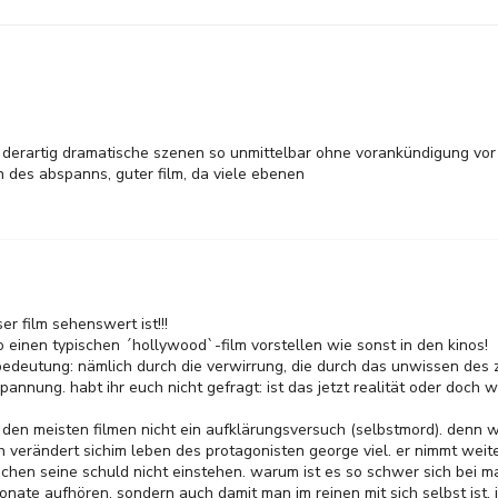
derartig dramatische szenen so unmittelbar ohne vorankündigung vor di
h des abspanns, guter film, da viele ebenen
ser film sehenswert ist!!!
o einen typischen ´hollywood`-film vorstellen wie sonst in den kinos!
bedeutung: nämlich durch die verwirrung, die durch das unwissen des
spannung. habt ihr euch nicht gefragt: ist das jetzt realität oder doch 
 den meisten filmen nicht ein aufklärungsversuch (selbstmord). denn 
erändert sichim leben des protagonisten george viel. er nimmt weite
chen seine schuld nicht einstehen. warum ist es so schwer sich bei ma
onate aufhören, sondern auch damit man im reinen mit sich selbst ist. 