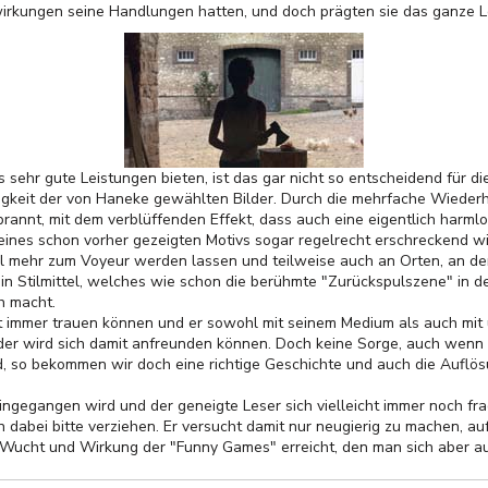
swirkungen seine Handlungen hatten, und doch prägten sie das ganze 
is sehr gute Leistungen bieten, ist das gar nicht so entscheidend für d
igkeit der von Haneke gewählten Bilder. Durch die mehrfache Wieder
rannt, mit dem verblüffenden Effekt, dass auch eine eigentlich harmlo
 eines schon vorher gezeigten Motivs sogar regelrecht erschreckend wi
mal mehr zum Voyeur werden lassen und teilweise auch an Orten, an d
 ein Stilmittel, welches wie schon die berühmte "Zurückspulszene" in 
h macht.
t immer trauen können und er sowohl mit seinem Medium als auch mit 
jeder wird sich damit anfreunden können. Doch keine Sorge, auch wenn l
d, so bekommen wir doch eine richtige Geschichte und auch die Aufl
eingegangen wird und der geneigte Leser sich vielleicht immer noch f
 dabei bitte verziehen. Er versucht damit nur neugierig zu machen, auf
e Wucht und Wirkung der "Funny Games" erreicht, den man sich aber auf