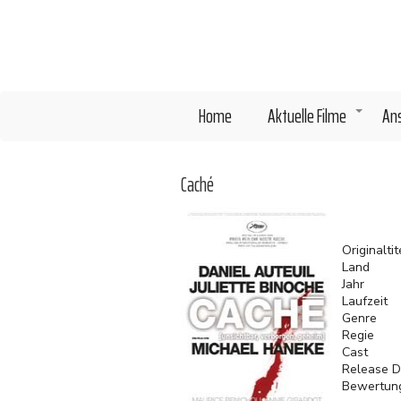
Direkt
zum
Inhalt
Home
Aktuelle Filme
An
+
Caché
Originaltit
Land
Jahr
Laufzeit
Genre
Regie
Cast
Release D
Bewertun