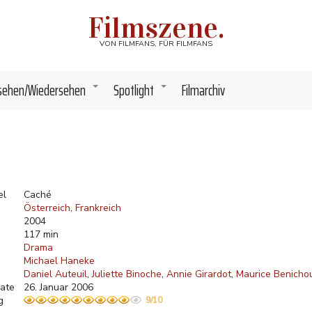
Filmszene.
VON FILMFANS, FÜR FILMFANS
sehen/Wiedersehen
Spotlight
Filmarchiv
+
+
el
Caché
Österreich
Frankreich
2004
117 min
Drama
Michael Haneke
Daniel Auteuil
Juliette Binoche
Annie Girardot
Maurice Benicho
ate
26. Januar 2006
g
9/10