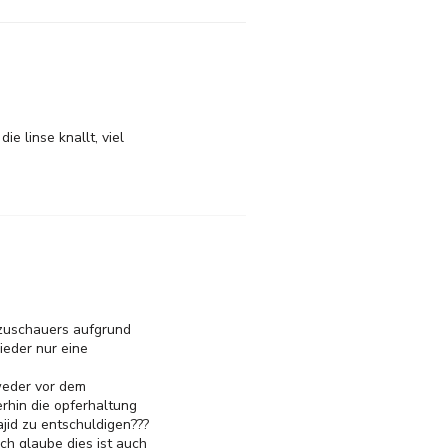
e linse knallt, viel
 zuschauers aufgrund
wieder nur eine
weder vor dem
rhin die opferhaltung
jid zu entschuldigen???
ich glaube dies ist auch