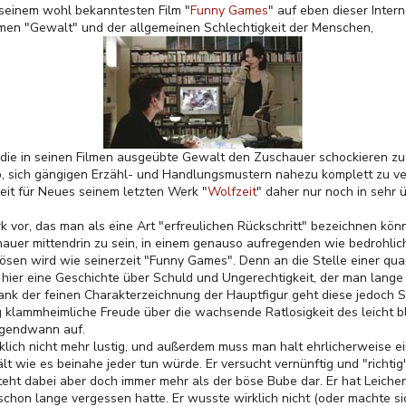
 seinem wohl bekanntesten Film "
Funny Games
" auf eben dieser Inter
en "Gewalt" und der allgemeinen Schlechtigkeit der Menschen,
die in seinen Filmen ausgeübte Gewalt den Zuschauer schockieren zu l
p, sich gängigen Erzähl- und Handlungsmustern nahezu komplett zu ve
heit für Neues seinem letzten Werk "
Wolfzeit
" daher nur noch in sehr 
k vor, das man als eine Art "erfreulichen Rückschritt" bezeichnen kön
uer mittendrin zu sein, in einem genauso aufregenden wie bedrohlich
ösen wird wie seinerzeit "Funny Games". Denn an die Stelle einer qu
tt hier eine Geschichte über Schuld und Ungerechtigkeit, der man lange
nk der feinen Charakterzeichnung der Hauptfigur geht diese jedoch S
ig klammheimliche Freude über die wachsende Ratlosigkeit des leicht bl
irgendwann auf.
klich nicht mehr lustig, und außerdem muss man halt ehrlicherweise 
lt wie es beinahe jeder tun würde. Er versucht vernünftig und "richti
eht dabei aber doch immer mehr als der böse Bube dar. Er hat Leichen im
schon lange vergessen hatte. Er wusste wirklich nicht (oder machte 