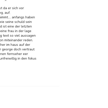
st da er sich vor
g, auf.
nimmt.... anfangs haben
wie seine schuld sein
 ist eine der letzten
eine frau in der lage
g text so viel aussagen
ton miteinander reden.
cher im haus auf der
r george doch vertraut
enen fernseher eer
nfreiwillig in den fokus