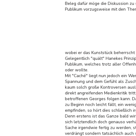
Beleg dafür möge die Diskussion zu
Publikum vorzugsweise mit den Them
wobei er das Kunststück beherrscht 
Gelegentlich "quält" Hanekes Prinzi
Publikum, welches trotz aller Offen
oder wollte.
Mit "Caché" liegt nun jedoch ein Wer
Spannung und dem Gefühl als Zuscha
kaum solch große Kontroversen ausl
direkt angreifenden Medienkritik tri
betroffenen Georges folgen kann. Da
zu Beginn noch leicht fällt, ein wen
empfinden, so hört dies schließlich 
Denn erstens ist das Ganze bald wir
sich letztendlich doch genauso verhä
Sache irgendwie fertig zu werden, st
verdrängt sondern tatsächlich auch 