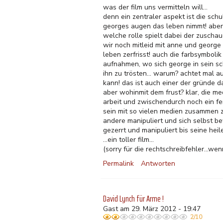
was der film uns vermitteln will...
denn ein zentraler aspekt ist die schul
georges augen das leben nimmt! aber 
welche rolle spielt dabei der zuschau
wir noch mitleid mit anne und george
leben zerfrisst! auch die farbsymboli
aufnahmen, wo sich george in sein sch
ihn zu trösten... warum? achtet mal a
kann! das ist auch einer der gründe d
aber wohinmit dem frust? klar, die med
arbeit und zwischendurch noch ein fe
sein mit so vielen medien zusammen zu
andere manipuliert und sich selbst be
gezerrt und manipuliert bis seine heile
...ein toller film...
(sorry für die rechtschreibfehler...we
Permalink
Antworten
David Lynch für Arme !
Gast am 29. März 2012 - 19:47
2/10