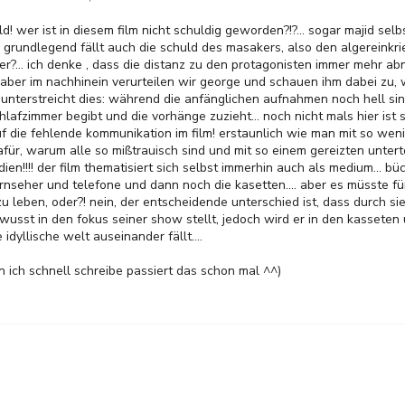
d! wer ist in diesem film nicht schuldig geworden?!?... sogar majid selb
grundlegend fällt auch die schuld des masakers, also den algereinkrie
er?... ich denke , dass die distanz zu den protagonisten immer mehr ab
 aber im nachhinein verurteilen wir george und schauen ihm dabei zu, 
k unterstreicht dies: während die anfänglichen aufnahmen noch hell sind
lafzimmer begibt und die vorhänge zuzieht... noch nicht mals hier ist s
uf die fehlende kommunikation im film! erstaunlich wie man mit so weni
afür, warum alle so mißtrauisch sind und mit so einem gereizten unter
ien!!!! der film thematisiert sich selbst immerhin auch als medium... bü
rnseher und telefone und dann noch die kasetten.... aber es müsste fü
 leben, oder?! nein, der entscheidende unterschied ist, dass durch si
wusst in den fokus seiner show stellt, jedoch wird er in den kasseten u
 idyllische welt auseinander fällt....
nn ich schnell schreibe passiert das schon mal ^^)