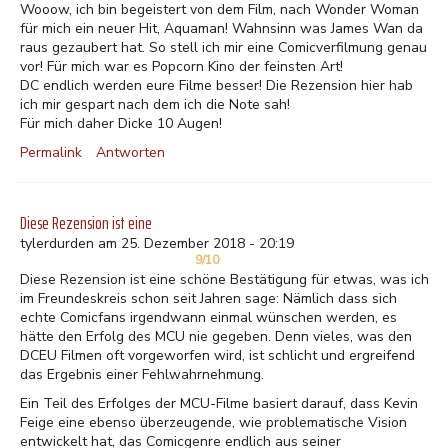
Wooow, ich bin begeistert von dem Film, nach Wonder Woman
für mich ein neuer Hit, Aquaman! Wahnsinn was James Wan da
raus gezaubert hat. So stell ich mir eine Comicverfilmung genau
vor! Für mich war es Popcorn Kino der feinsten Art!
DC endlich werden eure Filme besser! Die Rezension hier hab
ich mir gespart nach dem ich die Note sah!
Für mich daher Dicke 10 Augen!
Permalink
Antworten
Diese Rezension ist eine
tylerdurden am 25. Dezember 2018 - 20:19
9/10
Diese Rezension ist eine schöne Bestätigung für etwas, was ich
im Freundeskreis schon seit Jahren sage: Nämlich dass sich
echte Comicfans irgendwann einmal wünschen werden, es
hätte den Erfolg des MCU nie gegeben. Denn vieles, was den
DCEU Filmen oft vorgeworfen wird, ist schlicht und ergreifend
das Ergebnis einer Fehlwahrnehmung.
Ein Teil des Erfolges der MCU-Filme basiert darauf, dass Kevin
Feige eine ebenso überzeugende, wie problematische Vision
entwickelt hat, das Comicgenre endlich aus seiner