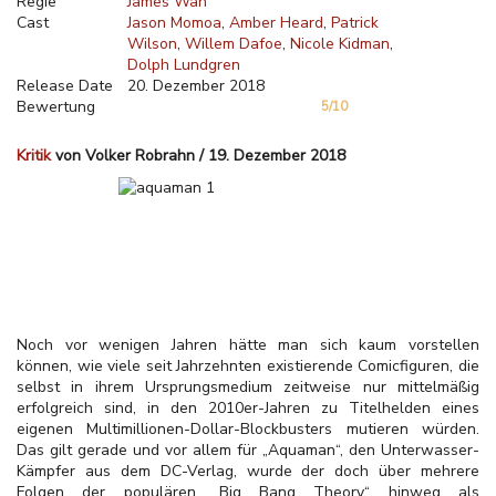
Regie
James Wan
Cast
Jason Momoa
Amber Heard
Patrick
Wilson
Willem Dafoe
Nicole Kidman
Dolph Lundgren
Release Date
20. Dezember 2018
Bewertung
5/10
Kritik
von Volker Robrahn / 19. Dezember 2018
Noch vor wenigen Jahren hätte man sich kaum vorstellen
können, wie viele seit Jahrzehnten existierende Comicfiguren, die
selbst in ihrem Ursprungsmedium zeitweise nur mittelmäßig
erfolgreich sind, in den 2010er-Jahren zu Titelhelden eines
eigenen Multimillionen-Dollar-Blockbusters mutieren würden.
Das gilt gerade und vor allem für „Aquaman“, den Unterwasser-
Kämpfer aus dem DC-Verlag, wurde der doch über mehrere
Folgen der populären „Big Bang Theory“ hinweg als