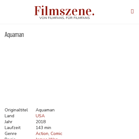
Direkt
Filmszene.
zum
Tog
Inhalt
navi
VON FILMFANS, FÜR FILMFANS
Aquaman
Originaltitel
Aquaman
Land
USA
Jahr
2018
Laufzeit
143 min
Genre
Action
Comic