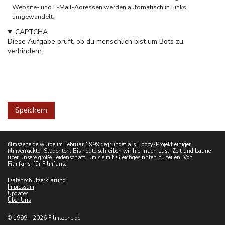
Website- und E-Mail-Adressen werden automatisch in Links
umgewandelt.
CAPTCHA
Diese Aufgabe prüft, ob du menschlich bist um Bots zu
verhindern.
filmszene.de wurde im Februar 1999 gegründet als Hobby-Projekt einiger
filmverrückter Studenten. Bis heute schreiben wir hier nach Lust, Zeit und Laune
über unsere große Leidenschaft, um sie mit Gleichgesinnten zu teilen. Von
Filmfans, für Filmfans.
Datenschutzerklärung
Impressum
Updates
Über Uns
© 1999 - 2026 Filmszene.de