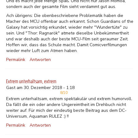
Und es macht jede Menge Spaß. Und nicht nur Jason Momoa,
sondern auch der gesamte Film sieht verdammt gut aus.
Ach übrigens: Die obenbeschriebene Problematik haben die
Macher des MCU offenbar auch erkannt. Schon Guardians of the
Galaxy hat vorsichtig erkundet, wieder mehr "Wundertüte" zu
sein. Und "Thor: Ragnarök" atmete dieselbe Unbekümmertheit
und war deshalb auch der beste MCU-Film seit geraumer Zeit.
Hoffen wir, dass das Schule macht. Damit Comicverfilmungen
wieder mehr Luft zum Atmen haben.
Permalink
Antworten
Extrem unterhaltsam, extrem
Gast am 30. Dezember 2018 - 1:18
8/10
Extrem unterhaltsam, extrem spektakulär und extrem humorvoll.
Da fällt die ein oder andere Ungereimtheit im Drehbuch nicht
weiter auf. Für mich der eindeutig beste Beitrag aus dem DC-
Universum, Aquaman RULEZ :) !!
Permalink
Antworten