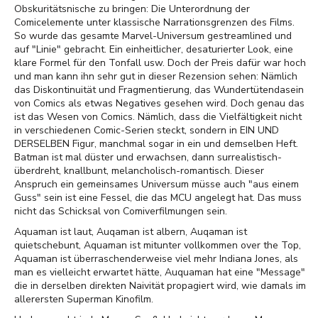
Obskuritätsnische zu bringen: Die Unterordnung der
Comicelemente unter klassische Narrationsgrenzen des Films.
So wurde das gesamte Marvel-Universum gestreamlined und
auf "Linie" gebracht. Ein einheitlicher, desaturierter Look, eine
klare Formel für den Tonfall usw. Doch der Preis dafür war hoch
und man kann ihn sehr gut in dieser Rezension sehen: Nämlich
das Diskontinuität und Fragmentierung, das Wundertütendasein
von Comics als etwas Negatives gesehen wird. Doch genau das
ist das Wesen von Comics. Nämlich, dass die Vielfältigkeit nicht
in verschiedenen Comic-Serien steckt, sondern in EIN UND
DERSELBEN Figur, manchmal sogar in ein und demselben Heft.
Batman ist mal düster und erwachsen, dann surrealistisch-
überdreht, knallbunt, melancholisch-romantisch. Dieser
Anspruch ein gemeinsames Universum müsse auch "aus einem
Guss" sein ist eine Fessel, die das MCU angelegt hat. Das muss
nicht das Schicksal von Comiverfilmungen sein.
Aquaman ist laut, Auqaman ist albern, Auqaman ist
quietschebunt, Aquaman ist mitunter vollkommen over the Top,
Aquaman ist überraschenderweise viel mehr Indiana Jones, als
man es vielleicht erwartet hätte, Auquaman hat eine "Message"
die in derselben direkten Naivität propagiert wird, wie damals im
allerersten Superman Kinofilm.