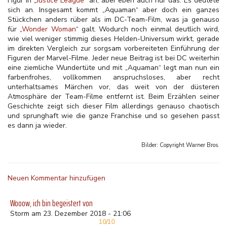
Figur in „
Justice League“
an, aber eben auch nur das: Es deutete
sich an. Insgesamt kommt „Aquaman“ aber doch ein ganzes
Stückchen anders rüber als im DC-Team-Film, was ja genauso
für „
Wonder Woman
“ galt. Wodurch noch einmal deutlich wird,
wie viel weniger stimmig dieses Helden-Universum wirkt, gerade
im direkten Vergleich zur sorgsam vorbereiteten Einführung der
Figuren der Marvel-Filme. Jeder neue Beitrag ist bei DC weiterhin
eine ziemliche Wundertüte und mit „Aquaman“ legt man nun ein
farbenfrohes, vollkommen anspruchsloses, aber recht
unterhaltsames Märchen vor, das weit von der düsteren
Atmosphäre der Team-Filme entfernt ist. Beim Erzählen seiner
Geschichte zeigt sich dieser Film allerdings genauso chaotisch
und sprunghaft wie die ganze Franchise und so gesehen passt
es dann ja wieder.
Bilder: Copyright
Warner Bros.
Neuen Kommentar hinzufügen
Wooow, ich bin begeistert von
Storm am 23. Dezember 2018 - 21:06
10/10